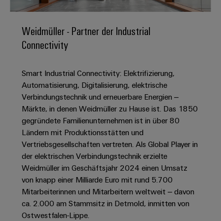
IN
Kabelkonfektionierung
zu
Offene
Leiterplattenklemmen
erlebbar
Weidmüller
Anschlusstechnologie
uns
Stellen
Vertrieb
werden.
Fast
für
Gehäusesysteme
Weidmüller - Partner der Industrial
Zahlen
DC-
Delivery
Promotionfahrzeug
Datencenter
Berufserfahrene
und
Connectivity
und
Microgrids
Service
Lösungen
Unternehmen
-
und
Fakten
Produkte
u-
komponenten
Distribution
Smart Industrial Connectivity: Elektrifizierung,
Für
für
Unser
OS
Karriere
Beratung
Rechenzentren
Automatisierung, Digitalisierung, elektrische
Kabeleinführungssysteme
Studierende
Info
Vorstand
Edge
–
und
Verbindungstechnik und erneuerbare Energien –
und
effizient,
für
Computing
digitale
Werkstudententätigkeiten
Märkte, in denen Weidmüller zu Hause ist. Das 1850
Nachhaltigkeit
zuverlässig,
-
unsere
Planung
gegründete Familienunternehmen ist in über 80
skalierbar
Industrial
komponenten
Partner
Praktika
Weidmüller
Ländern mit Produktionsstätten und
5G
Energiespeicher
easyConnect
Vertriebsgesellschaften vertreten. Als Global Player in
Academy
Anschlussleitungen,
Vertrieb
Abschlussarbeiten
Lösungen
-
der elektrischen Verbindungstechnik erzielte
Single
Patchkabel
und
People
Ihre
Weidmüller im Geschäftsjahr 2024 einen Umsatz
Großhandelssuche
Neuanfang
Produkte
Pair
und
&
für
Industrial
von knapp einer Milliarde Euro mit rund 5.700
für
Ethernet
Kabel
Energiespeichersysteme
Culture
Mitarbeiterinnen und Mitarbeitern weltweit – davon
Service
Studienabbrecher
(ESS)
ca. 2.000 am Stammsitz in Detmold, inmitten von
SPS
Platform
News
Compliance
Ostwestfalen-Lippe.
Energieübertragung
Offene
Systemverkabelung