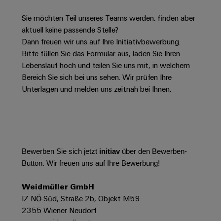
Schaltschrank-
Connectivity
Messen
und
Stellen
&
Weidmüller
und
Consulting
Sie möchten Teil unseres Teams werden, finden aber
-
für
Migrationslösungen
Welt
Feldebene
Newsletter
aktuell keine passende Stelle?
verteilung
Studierende
Digitales
Anmeldung
Dann freuen wir uns auf Ihre Initiativbewerbung.
Serviceschnittstellen
Orange
Stabilität
Feldverdrahtung
Engineering
Bitte füllen Sie das Formular aus, laden Sie Ihren
und
Mag
Verteilerboxen
Sicherheit
Lebenslauf hoch und teilen Sie uns mit, in welchem
Smart
Für
|
Weidmüller
für
Kundenservice
Bereich Sie sich bei uns sehen. Wir prüfen Ihre
Cabinet
moderne
Schülerinnen
Kundenmagazin
Configurator
Unterlagen und melden uns zeitnah bei Ihnen.
Energienetze
Building
und
Webshop
Elektronik
Länder
PCB
Schüler
Gebäudeinfrastruktur
Smart
Connector
Preisliste
Koppelrelais
Lösungen
Management
Metering
Ausbildung
Services
für
&
Informationen
Kataloganforderung
die
Weidmüller
Halbleiterrelais
Duales
spezifischen
und
Akkreditiertes
Bewerben Sie sich jetzt
initiav
über den Bewerben-
Configurator
Anforderungen
Studium
Zertifikate
Button. Wir freuen uns auf Ihre Bewerbung!
Labor
Trennverstärker
in
der
Workplace
und
Schülerpraktika
Weidmüller GmbH
Gebäudeinfrastruktur
Solutions
Messumformer
IZ NÖ-Süd, Straße 2b, Objekt M59
Presse
Support
Erfolgreiche
Gerätehersteller
2355 Wiener Neudorf
Stromversorgungen
Karrierewege
Innovative