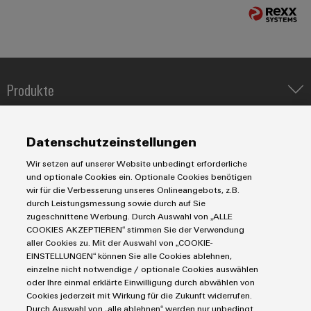
&
Solution
Automation
PSIRT
Systeme
Gas
Partner
Sicherer
finden
Stellenbörse
Industrial
Industrial
Betrieb
IoT
Ethernet
Digitale
mit
Solution
vernetzten
Bestellmöglichkeiten
Partner
Produkte
Industrial
Lösungen
Touch-
für
-
Security
Panels
eShop
IIoT & Automation Software
die
Systemintegratoren
Lösungen & Technologien
Prozessindustrie
Industriedrucker
Industrial
Engineering-
OCI-
Datenschutzeinstellungen
Koppelrelais
Service
Photovoltaik
Automatisierung
und
Schnittstelle
Wir setzen auf unserer Website unbedingt erforderliche
Leiterplattensteckverbinder und Leiterplattenklemmen
Platform
Service
Mehr
Visualisierungstools
Messen
Industrial IoT
und optionale Cookies ein. Optionale Cookies benötigen
Chancen in der
Ressourceneffizienz
EDI-
easyConnect
Markierungssysteme
wir für die Verbesserung unseres Onlineangebots, z.B.
&
Entwicklung
Industrial Security
Connectivity Consulting
durch
Energiemessung
durch Leistungsmessung sowie durch auf Sie
Schnittstelle
Reihenklemmen
Spannende Aufgabe
Events
Single Pair Ethernet
Sonnenenergie
Industrien
eShop / Digitale Bestellmöglichkeiten
zugeschnittene Werbung. Durch Auswahl von „ALLE
EZA-
in unseren
und
Stromversorgungen
COOKIES AKZEPTIEREN“ stimmen Sie der Verwendung
Smart Metering
Entwicklungsbereic
Regler
Engineering-Daten
Schaltschrankbau
Smart
Globale
Datencenter
aller Cookies zu. Mit der Auswahl von „COOKIE-
ALLE
SNAP IN Anschlusstechnologie
PCB Connector Services
Lösungen
EINSTELLUNGEN“ können Sie alle Cookies ablehnen,
Metering
Messen
SERVICES
AGB
Gerätehersteller
für
Workplace Solutions
einzelne nicht notwendige / optionale Cookies auswählen
Support Center
&
Impressum
Maschinenbau
die
oder Ihre einmal erklärte Einwilligung durch abwählen von
Weidmüller
Gerätehersteller
Technische Produktkataloge
Events
Herausforderungen
Einkaufs- /Lieferanteninformationen
Cookies jederzeit mit Wirkung für die Zukunft widerrufen.
Photovoltaik
Industrial
im
Durch Auswahl von „alle ablehnen“ werden nur unbedingt