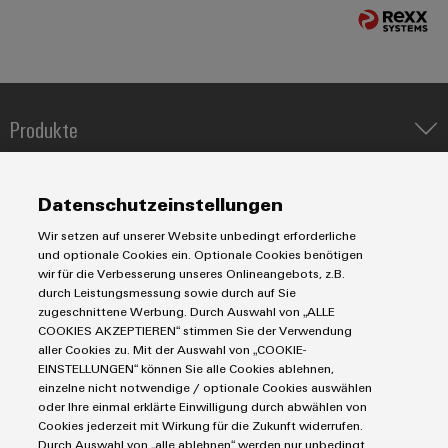
&
Solution
Automation
PSIRT
Systeme
Gas
Partner
Sicherer
finden
Stellenbörse
Industrial
Industrial
Betrieb
IoT
Ethernet
Digitale
mit
Solution
vernetzten
Bestellmöglichkeiten
Partner
Produkte
Industrial
Lösungen
Touch-
für
-
Security
Panels
eShop
IIoT & Automation Software
die
Systemintegratoren
Lösungen & Technologien
Prozessindustrie
Industriedrucker
Industrial
Engineering-
OCI-
Datenschutzeinstellungen
Koppelrelais
Service
Photovoltaik
Automatisierung
und
Schnittstelle
Wir setzen auf unserer Website unbedingt erforderliche
Leiterplattensteckverbinder und Leiterplattenklemmen
Platform
Service
Mehr
Visualisierungstools
Messen
Industrial IoT
und optionale Cookies ein. Optionale Cookies benötigen
Chancen in der
Ressourceneffizienz
EDI-
easyConnect
Markierungssysteme
wir für die Verbesserung unseres Onlineangebots, z.B.
&
Entwicklung
Industrial Security
Connectivity Consulting
durch
Energiemessung
durch Leistungsmessung sowie durch auf Sie
Schnittstelle
Reihenklemmen
Spannende Aufgabe
Events
Single Pair Ethernet
Sonnenenergie
Industrien
eShop / Digitale Bestellmöglichkeiten
zugeschnittene Werbung. Durch Auswahl von „ALLE
EZA-
in unseren
und
Stromversorgungen
COOKIES AKZEPTIEREN“ stimmen Sie der Verwendung
Smart Metering
Entwicklungsbereic
Regler
Engineering-Daten
Schaltschrankbau
Smart
Globale
Datencenter
aller Cookies zu. Mit der Auswahl von „COOKIE-
ALLE
SNAP IN Anschlusstechnologie
PCB Connector Services
Lösungen
EINSTELLUNGEN“ können Sie alle Cookies ablehnen,
Metering
Messen
SERVICES
AGB
Gerätehersteller
für
Workplace Solutions
einzelne nicht notwendige / optionale Cookies auswählen
Support Center
&
Impressum
Maschinenbau
die
oder Ihre einmal erklärte Einwilligung durch abwählen von
Weidmüller
Gerätehersteller
Technische Produktkataloge
Events
Herausforderungen
Einkaufs- /Lieferanteninformationen
Cookies jederzeit mit Wirkung für die Zukunft widerrufen.
Photovoltaik
Industrial
im
Durch Auswahl von „alle ablehnen“ werden nur unbedingt