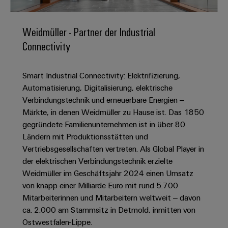
IN
Kabelkonfektionierung
zu
Offene
Leiterplattenklemmen
erlebbar
Weidmüller
Anschlusstechnologie
uns
Stellen
Vertrieb
werden.
Fast
für
Gehäusesysteme
Weidmüller - Partner der Industrial
Zahlen
DC-
Delivery
Promotionfahrzeug
Datencenter
Berufserfahrene
und
Connectivity
und
Microgrids
Service
Lösungen
Unternehmen
-
und
Fakten
Produkte
u-
komponenten
Distribution
Smart Industrial Connectivity: Elektrifizierung,
Für
für
Unser
OS
Karriere
Beratung
Rechenzentren
Automatisierung, Digitalisierung, elektrische
Kabeleinführungssysteme
Studierende
Info
Vorstand
Edge
–
und
Verbindungstechnik und erneuerbare Energien –
und
effizient,
für
Computing
digitale
Werkstudententätigkeiten
Märkte, in denen Weidmüller zu Hause ist. Das 1850
Nachhaltigkeit
zuverlässig,
-
unsere
Planung
gegründete Familienunternehmen ist in über 80
skalierbar
Industrial
komponenten
Partner
Praktika
Weidmüller
Ländern mit Produktionsstätten und
5G
Energiespeicher
easyConnect
Vertriebsgesellschaften vertreten. Als Global Player in
Academy
Anschlussleitungen,
Vertrieb
Abschlussarbeiten
Lösungen
-
der elektrischen Verbindungstechnik erzielte
Single
Patchkabel
und
People
Ihre
Weidmüller im Geschäftsjahr 2024 einen Umsatz
Großhandelssuche
Neuanfang
Produkte
Pair
und
&
für
Industrial
von knapp einer Milliarde Euro mit rund 5.700
für
Ethernet
Kabel
Energiespeichersysteme
Culture
Mitarbeiterinnen und Mitarbeitern weltweit – davon
Service
Studienabbrecher
(ESS)
ca. 2.000 am Stammsitz in Detmold, inmitten von
SPS
Platform
News
Compliance
Ostwestfalen-Lippe.
Energieübertragung
Offene
Systemverkabelung