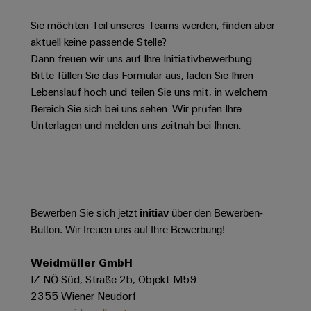
Schaltschrank-
Connectivity
Messen
und
Stellen
&
Weidmüller
und
Consulting
Sie möchten Teil unseres Teams werden, finden aber
-
für
Migrationslösungen
Welt
Feldebene
Newsletter
aktuell keine passende Stelle?
verteilung
Studierende
Digitales
Anmeldung
Dann freuen wir uns auf Ihre Initiativbewerbung.
Serviceschnittstellen
Orange
Stabilität
Feldverdrahtung
Engineering
Bitte füllen Sie das Formular aus, laden Sie Ihren
und
Mag
Verteilerboxen
Sicherheit
Lebenslauf hoch und teilen Sie uns mit, in welchem
Smart
Für
|
Weidmüller
für
Kundenservice
Bereich Sie sich bei uns sehen. Wir prüfen Ihre
Cabinet
moderne
Schülerinnen
Kundenmagazin
Configurator
Unterlagen und melden uns zeitnah bei Ihnen.
Energienetze
Building
und
Webshop
Elektronik
Länder
PCB
Schüler
Gebäudeinfrastruktur
Smart
Connector
Preisliste
Koppelrelais
Lösungen
Management
Metering
Ausbildung
Services
für
&
Informationen
Kataloganforderung
die
Weidmüller
Halbleiterrelais
Duales
spezifischen
und
Akkreditiertes
Bewerben Sie sich jetzt
initiav
über den Bewerben-
Configurator
Anforderungen
Studium
Zertifikate
Button. Wir freuen uns auf Ihre Bewerbung!
Labor
Trennverstärker
in
der
Workplace
und
Schülerpraktika
Weidmüller GmbH
Gebäudeinfrastruktur
Solutions
Messumformer
IZ NÖ-Süd, Straße 2b, Objekt M59
Presse
Support
Erfolgreiche
Gerätehersteller
2355 Wiener Neudorf
Stromversorgungen
Karrierewege
Innovative