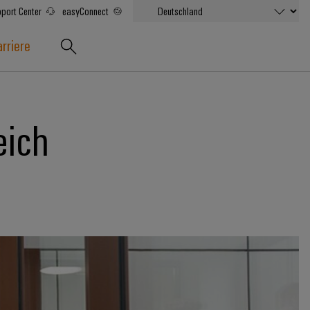
port Center
easyConnect
rriere
eich