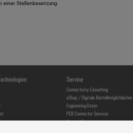
i einer Stellenbesetzung.
echnologien
Service
Connectivity Consulting
eShop / Digitale Bestellmöglichkeiten
y
Engineering-Daten
et
PCB Connector Services
Support Center
stechnologie
Technische Produktkataloge