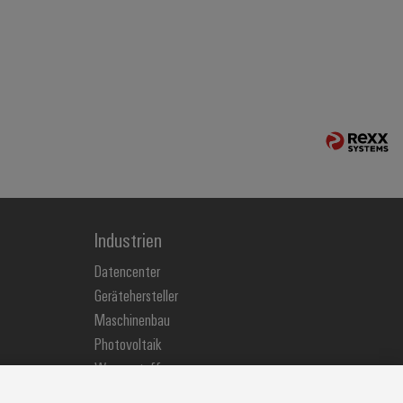
Industrien
Datencenter
Gerätehersteller
Maschinenbau
Photovoltaik
Wasserstoff
Weidmüller Industry Match