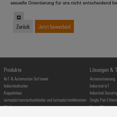
sexuelle Orientierung für uns nicht entscheidend be
Zurück
Jetzt bewerben!
Produkte
Lösungen & T
IIoT & Automation Software
Automatisierung
Industriedrucker
Industrial IoT
Koppelrelais
Industrial Securit
Leiterplattensteckverbinder und Leiterplattenklemmen
Single Pair Ethern
Markierungssysteme
Smart Metering
Reihenklemmen
SNAP IN Anschlus