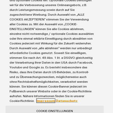
und optionale Cookies ein. Optionale Cookies benötigen
Markierungssysteme
Modifizierte
wir für die Verbesserung unseres Onlineangebots, z.B.
Industrial Security
Connectivity Consulting
durch Leistungsmessung sowie durch auf Sie
Reihenklemmen
und
Single Pair Ethernet
Industrien
eShop / Digitale Bestellmöglichkeiten
zugeschnittene Werbung. Durch Auswahl von „ALLE
bestückte
Stromversorgungen
COOKIES AKZEPTIEREN“ stimmen Sie der Verwendung
Smart Metering
Engineering-Daten
Datencenter
aller Cookies zu. Mit der Auswahl von „COOKIE-
Gehäuse
SNAP IN Anschlusstechnologie
PCB Connector Services
EINSTELLUNGEN“ können Sie alle Cookies ablehnen,
AGB
Gerätehersteller
Workplace Solutions
einzelne nicht notwendige / optionale Cookies auswählen
Kundenspezifische
Support Center
Impressum
Maschinenbau
oder Ihre einmal erklärte Einwilligung durch abwählen von
Kabelkonfektionierung
Technische Produktkataloge
Einkaufs- /Lieferanteninformationen
Cookies jederzeit mit Wirkung für die Zukunft widerrufen.
Photovoltaik
Durch Auswahl von „alle ablehnen“ werden nur unbedingt
Weidmüller Configurator
Datenschutzerklärung
Wasserstoff
erforderliche Cookies genutzt. Soweit Sie einwilligen,
Cookie Richtlinie
Weidmüller Industry Match
stimmen Sie nach Art. 49 Abs. 1 lit. a DSGVO gleichzeitig
der Verarbeitung Ihrer Daten in den USA durch Facebook,
Cookie Einstellungen
Windenergie
Produktinnovationen
Youtube und Google zu. Es besteht insbesondere das
Risiko, dass Ihre Daten durch US-Behörden, zu Kontroll-
Praxisnahe
Weidmüller GmbH & Co KG
Verbindungen für
und zu Überwachungszwecken, möglicherweise auch
Ihre Industrie.
ohne Rechtsbehelfsmöglichkeiten, verarbeitet werden
Klingenbergstraße 26
Unsere Neuheiten
können. Sie können diesen Cookie-Banner jederzeit im
im Bereich
32758 Detmold
Fußbereich unserer Website oder in der Cookie-Richtlinie
Industrial
aufrufen. Nähere Informationen finden Sie in unserer
Connectivity.
Tel.: +49 5231 14-280
Cookie-Richtlinie.
Impressum
Datenschutz
Fax +49 5231 14-28116
COOKIE-EINSTELLUNGEN