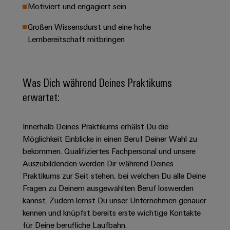
&
Solution
Motiviert und engagiert sein
Automation
PSIRT
Systeme
Gas
Partner
Großen Wissensdurst und eine hohe
Sicherer
finden
Stellenbörse
Industrial
Industrial
Betrieb
Lernbereitschaft mitbringen
IoT
Ethernet
Digitale
mit
Solution
vernetzten
Bestellmöglichkeiten
Partner
Industrial
Lösungen
Touch-
für
-
Security
Was Dich während Deines Praktikums
Panels
eShop
die
Systemintegratoren
erwartet:
Prozessindustrie
Industrial
Engineering-
OCI-
Service
Photovoltaik
und
Schnittstelle
Platform
Innerhalb Deines Praktikums erhälst Du die
Mehr
Visualisierungstools
Messen
Chancen in der
Ressourceneffizienz
EDI-
Möglichkeit Einblicke in einen Beruf Deiner Wahl zu
easyConnect
&
Entwicklung
durch
Energiemessung
Schnittstelle
bekommen. Qualifiziertes Fachpersonal und unsere
Spannende Aufgabe
Events
Sonnenenergie
EZA-
in unseren
Auszubildenden werden Dir während Deines
und
Entwicklungsbereic
Regler
Schaltschrankbau
Praktikums zur Seit stehen, bei welchen Du alle Deine
Smart
Globale
ALLE
Fragen zu Deinem ausgewählten Beruf loswerden
Lösungen
Metering
Messen
SERVICES
für
kannst. Zudem lernst Du unser Unternehmen genauer
&
die
Weidmüller
Gerätehersteller
kennen und knüpfst bereits erste wichtige Kontakte
Events
Herausforderungen
für Deine berufliche Laufbahn.
Industrial
im