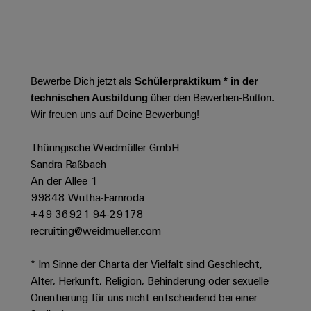
Leiterplattensteckverbinder
Schaltschrankbau
AI
Karriere auf
&
dem Kindel
Schienenfahrzeuge
Remote
Leiterplattenklemmen
Unser
Moderne
Access
neues
und
PCB
Distribution
&
digitale
Bewerbe Dich jetzt als
Schülerpraktikum * in der
Center in
Connector
Lösungen
Thüringen
Cloud-
technischen Ausbildung
über den Bewerben-Button.
für
Services
Services
Wir freuen uns auf Deine Bewerbung!
klimafreundliche
Mobilitat
Original
Industrial
im
Thüringische Weidmüller GmbH
Equipment
Bahnverkehr
Service
Sandra Raßbach
Manufacturer
Platform
An der Allee 1
Schiffbau
(OEM)
easyConnect
99848 Wutha-Farnroda
Umfassende
Verbindungslösungen
+49 36921 94-29178
für
recruiting@weidmueller.com
die
Werkstatt
maritime
* Im Sinne der Charta der Vielfalt sind Geschlecht,
Industrie
&
Alter, Herkunft, Religion, Behinderung oder sexuelle
Zubehör
Wasseraufbereitung
Orientierung für uns nicht entscheidend bei einer
&