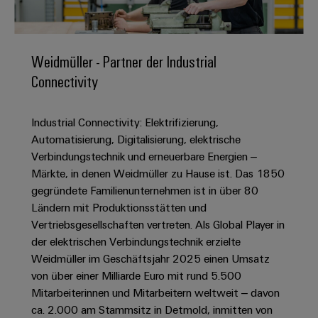
IN
Kabelkonfektionierung
zu
Offene
Leiterplattenklemmen
erlebbar
Weidmüller
Anschlusstechnologie
uns
Stellen
Vertrieb
werden.
Fast
für
Gehäusesysteme
Zahlen
DC-
Delivery
Promotionfahrzeug
Datencenter
Berufserfahrene
und
Weidmüller - Partner der Industrial
und
Microgrids
Service
Lösungen
Unternehmen
-
Connectivity
und
Fakten
Produkte
u-
komponenten
Distribution
Für
für
Unser
OS
Karriere
Beratung
Rechenzentren
Industrial Connectivity: Elektrifizierung,
Kabeleinführungssysteme
Studierende
Info
Vorstand
Edge
–
und
Automatisierung, Digitalisierung, elektrische
und
effizient,
für
Computing
digitale
Werkstudententätigkeiten
Verbindungstechnik und erneuerbare Energien –
Nachhaltigkeit
zuverlässig,
-
unsere
Planung
Märkte, in denen Weidmüller zu Hause ist. Das 1850
skalierbar
Industrial
komponenten
Partner
Praktika
Weidmüller
gegründete Familienunternehmen ist in über 80
5G
Energiespeicher
easyConnect
Ländern mit Produktionsstätten und
Academy
Anschlussleitungen,
Vertrieb
Abschlussarbeiten
Lösungen
-
Vertriebsgesellschaften vertreten. Als Global Player in
Single
Patchkabel
und
People
Ihre
der elektrischen Verbindungstechnik erzielte
Großhandelssuche
Neuanfang
Produkte
Pair
und
&
für
Industrial
Weidmüller im Geschäftsjahr 2025 einen Umsatz
für
Ethernet
Kabel
Energiespeichersysteme
Culture
von über einer Milliarde Euro mit rund 5.500
Service
Studienabbrecher
(ESS)
Mitarbeiterinnen und Mitarbeitern weltweit – davon
SPS
Platform
News
Compliance
ca. 2.000 am Stammsitz in Detmold, inmitten von
Energieübertragung
Offene
Systemverkabelung