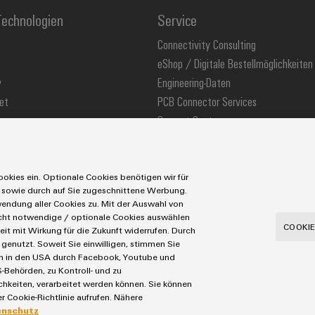
echnologien
Service
Connectivity Consulting
eShop / Digitale Bestellmöglichkeiten
y
Engineering-Daten
et
PCB Connector Services
Support Center
stechnologie
Technische Produktkataloge
ons
Weidmüller Configurator
okies ein. Optionale Cookies benötigen wir für
 sowie durch auf Sie zugeschnittene Werbung.
ndung aller Cookies zu. Mit der Auswahl von
icht notwendige / optionale Cookies auswählen
utzerklärung
Cookie Richtlinie
Cookie Einstellungen
COOKIE
eit mit Wirkung für die Zukunft widerrufen. Durch
genutzt. Soweit Sie einwilligen, stimmen Sie
Tel.: +49 5231 14-280
Fax +49 5231 14-28116
aten in den USA durch Facebook, Youtube und
-Behörden, zu Kontroll- und zu
eiten, verarbeitet werden können. Sie können
r Cookie-Richtlinie aufrufen. Nähere
enschutz