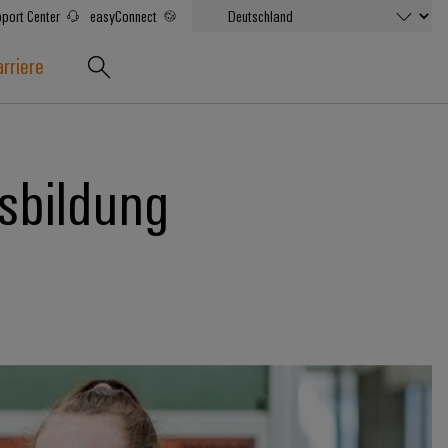
port Center
easyConnect
rriere
sbildung