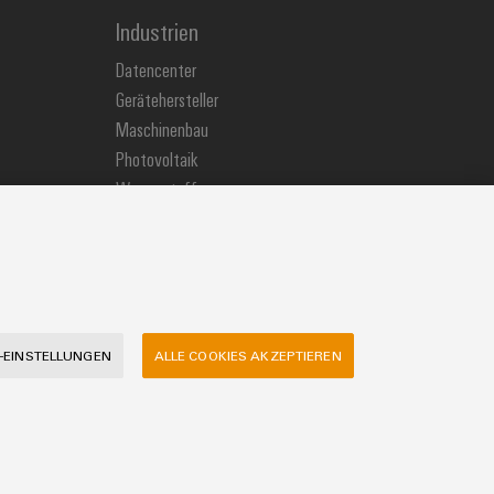
Industrien
Datencenter
Gerätehersteller
Maschinenbau
Photovoltaik
Wasserstoff
Weidmüller Industry Match
Windenergie
-EINSTELLUNGEN
ALLE COOKIES AKZEPTIEREN