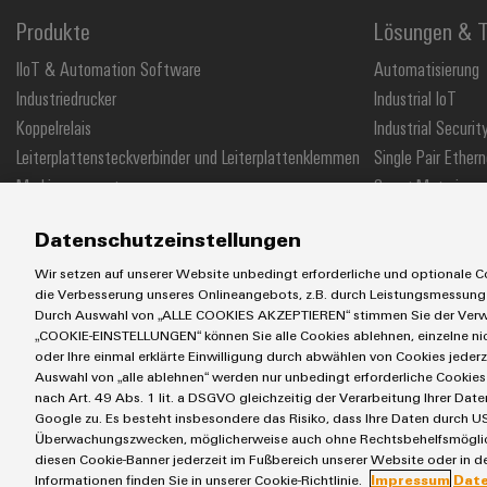
Produkte
Lösungen & T
IIoT & Automation Software
Automatisierung
Industriedrucker
Industrial IoT
Koppelrelais
Industrial Securit
Leiterplattensteckverbinder und Leiterplattenklemmen
Single Pair Ethern
Markierungssysteme
Smart Metering
Reihenklemmen
SNAP IN Anschlus
Datenschutzeinstellungen
Stromversorgungen
Workplace Soluti
Wir setzen auf unserer Website unbedingt erforderliche und optionale Co
die Verbesserung unseres Onlineangebots, z.B. durch Leistungsmessung
Durch Auswahl von „ALLE COOKIES AKZEPTIEREN“ stimmen Sie der Verwe
„COOKIE-EINSTELLUNGEN“ können Sie alle Cookies ablehnen, einzelne n
AGB
Impressum
Einkaufs- /Lieferanteninformationen
Datensch
oder Ihre einmal erklärte Einwilligung durch abwählen von Cookies jederz
Auswahl von „alle ablehnen“ werden nur unbedingt erforderliche Cookies 
Weidmüller GmbH & Co KG
Klingenbergstraße 26
32758 Detmold
nach Art. 49 Abs. 1 lit. a DSGVO gleichzeitig der Verarbeitung Ihrer D
Google zu. Es besteht insbesondere das Risiko, dass Ihre Daten durch US
Überwachungszwecken, möglicherweise auch ohne Rechtsbehelfsmöglichk
diesen Cookie-Banner jederzeit im Fußbereich unserer Website oder in de
Informationen finden Sie in unserer Cookie-Richtlinie.
Impressum
Dat