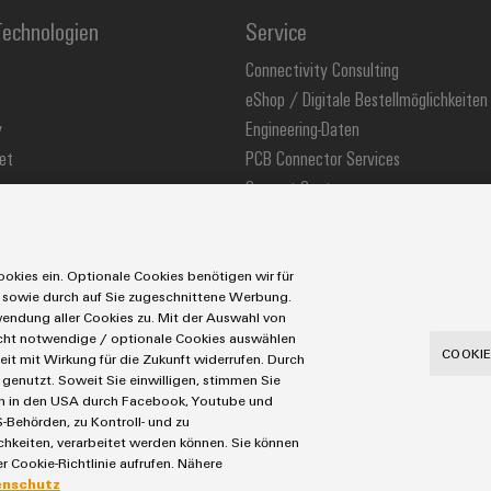
echnologien
Service
Connectivity Consulting
eShop / Digitale Bestellmöglichkeiten
y
Engineering-Daten
et
PCB Connector Services
Support Center
stechnologie
Technische Produktkataloge
ons
Weidmüller Configurator
okies ein. Optionale Cookies benötigen wir für
 sowie durch auf Sie zugeschnittene Werbung.
ndung aller Cookies zu. Mit der Auswahl von
icht notwendige / optionale Cookies auswählen
utzerklärung
Cookie Richtlinie
Cookie Einstellungen
COOKIE
eit mit Wirkung für die Zukunft widerrufen. Durch
genutzt. Soweit Sie einwilligen, stimmen Sie
Tel.: +49 5231 14-280
Fax +49 5231 14-28116
aten in den USA durch Facebook, Youtube und
-Behörden, zu Kontroll- und zu
eiten, verarbeitet werden können. Sie können
r Cookie-Richtlinie aufrufen. Nähere
enschutz