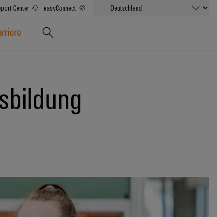
port Center
easyConnect
rriere
sbildung