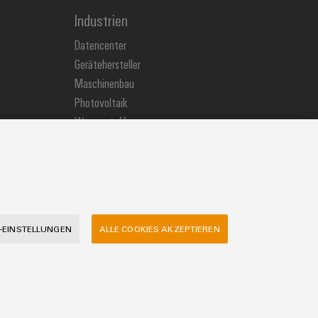
Industrien
Datencenter
Gerätehersteller
Maschinenbau
Photovoltaik
Wasserstoff
Weidmüller Industry Match
Windenergie
-EINSTELLUNGEN
ALLE COOKIES AKZEPTIEREN