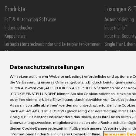
Produkte
Lösungen & T
IIoT & Automation Software
Automatisierung
Industriedrucker
Industrial IoT
Koppelrelais
Industrial Securit
Leiterplattensteckverbinder und Leiterplattenklemmen
Single Pair Ethern
Markierungssysteme
Smart Metering
Reihenklemmen
SNAP IN Anschlus
Datenschutzeinstellungen
Stromversorgungen
Workplace Soluti
Wir setzen auf unserer Website unbedingt erforderliche und optionale Co
die Verbesserung unseres Onlineangebots, z.B. durch Leistungsmessung
Durch Auswahl von „ALLE COOKIES AKZEPTIEREN“ stimmen Sie der Verwe
„COOKIE-EINSTELLUNGEN“ können Sie alle Cookies ablehnen, einzelne n
AGB
Impressum
Einkaufs- /Lieferanteninformationen
Datensch
oder Ihre einmal erklärte Einwilligung durch abwählen von Cookies jederz
Auswahl von „alle ablehnen“ werden nur unbedingt erforderliche Cookies 
Weidmüller GmbH & Co KG
Klingenbergstraße 26
32758 Detmold
nach Art. 49 Abs. 1 lit. a DSGVO gleichzeitig der Verarbeitung Ihrer D
Google zu. Es besteht insbesondere das Risiko, dass Ihre Daten durch US
Überwachungszwecken, möglicherweise auch ohne Rechtsbehelfsmöglichk
diesen Cookie-Banner jederzeit im Fußbereich unserer Website oder in de
Informationen finden Sie in unserer Cookie-Richtlinie.
Impressum
Dat