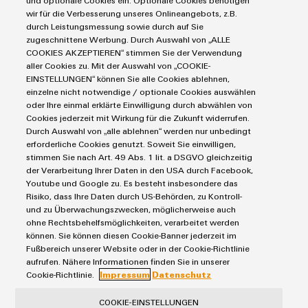
und optionale Cookies ein. Optionale Cookies benötigen
Markierungssysteme
Modifizierte
wir für die Verbesserung unseres Onlineangebots, z.B.
Industrial Security
Connectivity Consulting
durch Leistungsmessung sowie durch auf Sie
Reihenklemmen
und
Single Pair Ethernet
Industrien
eShop / Digitale Bestellmöglichkeiten
zugeschnittene Werbung. Durch Auswahl von „ALLE
bestückte
Stromversorgungen
COOKIES AKZEPTIEREN“ stimmen Sie der Verwendung
Smart Metering
Engineering-Daten
Datencenter
aller Cookies zu. Mit der Auswahl von „COOKIE-
Gehäuse
SNAP IN Anschlusstechnologie
PCB Connector Services
EINSTELLUNGEN“ können Sie alle Cookies ablehnen,
AGB
Gerätehersteller
Workplace Solutions
einzelne nicht notwendige / optionale Cookies auswählen
Kundenspezifische
Support Center
Impressum
Maschinenbau
oder Ihre einmal erklärte Einwilligung durch abwählen von
Kabelkonfektionierung
Technische Produktkataloge
Einkaufs- /Lieferanteninformationen
Cookies jederzeit mit Wirkung für die Zukunft widerrufen.
Photovoltaik
Durch Auswahl von „alle ablehnen“ werden nur unbedingt
Weidmüller Configurator
Datenschutzerklärung
Wasserstoff
erforderliche Cookies genutzt. Soweit Sie einwilligen,
Cookie Richtlinie
Weidmüller Industry Match
stimmen Sie nach Art. 49 Abs. 1 lit. a DSGVO gleichzeitig
der Verarbeitung Ihrer Daten in den USA durch Facebook,
Cookie Einstellungen
Windenergie
Produktinnovationen
Youtube und Google zu. Es besteht insbesondere das
Risiko, dass Ihre Daten durch US-Behörden, zu Kontroll-
Praxisnahe
Weidmüller GmbH & Co KG
Verbindungen für
und zu Überwachungszwecken, möglicherweise auch
Ihre Industrie.
ohne Rechtsbehelfsmöglichkeiten, verarbeitet werden
Klingenbergstraße 26
Unsere Neuheiten
können. Sie können diesen Cookie-Banner jederzeit im
im Bereich
32758 Detmold
Fußbereich unserer Website oder in der Cookie-Richtlinie
Industrial
aufrufen. Nähere Informationen finden Sie in unserer
Connectivity.
Tel.: +49 5231 14-280
Cookie-Richtlinie.
Impressum
Datenschutz
Fax +49 5231 14-28116
COOKIE-EINSTELLUNGEN