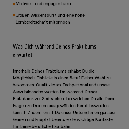
&
Solution
Motiviert und engagiert sein
Automation
PSIRT
Systeme
Gas
Partner
Großen Wissensdurst und eine hohe
Sicherer
finden
Stellenbörse
Industrial
Industrial
Betrieb
Lernbereitschaft mitbringen
IoT
Ethernet
Digitale
mit
Solution
vernetzten
Bestellmöglichkeiten
Partner
Industrial
Lösungen
Touch-
für
-
Security
Was Dich während Deines Praktikums
Panels
eShop
die
Systemintegratoren
erwartet:
Prozessindustrie
Industrial
Engineering-
OCI-
Service
Photovoltaik
und
Schnittstelle
Platform
Innerhalb Deines Praktikums erhälst Du die
Mehr
Visualisierungstools
Messen
Chancen in der
Ressourceneffizienz
EDI-
Möglichkeit Einblicke in einen Beruf Deiner Wahl zu
easyConnect
&
Entwicklung
durch
Energiemessung
Schnittstelle
bekommen. Qualifiziertes Fachpersonal und unsere
Spannende Aufgabe
Events
Sonnenenergie
EZA-
in unseren
Auszubildenden werden Dir während Deines
und
Entwicklungsbereic
Regler
Schaltschrankbau
Praktikums zur Seit stehen, bei welchen Du alle Deine
Smart
Globale
ALLE
Fragen zu Deinem ausgewählten Beruf loswerden
Lösungen
Metering
Messen
SERVICES
für
kannst. Zudem lernst Du unser Unternehmen genauer
&
die
Weidmüller
Gerätehersteller
kennen und knüpfst bereits erste wichtige Kontakte
Events
Herausforderungen
für Deine berufliche Laufbahn.
Industrial
im