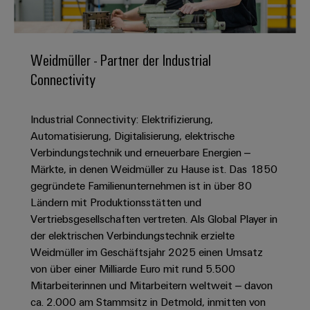
IN
Kabelkonfektionierung
zu
Offene
Leiterplattenklemmen
erlebbar
Weidmüller
Anschlusstechnologie
uns
Stellen
Vertrieb
werden.
Fast
für
Gehäusesysteme
Zahlen
DC-
Delivery
Promotionfahrzeug
Datencenter
Berufserfahrene
und
Weidmüller - Partner der Industrial
und
Microgrids
Service
Lösungen
Unternehmen
-
Connectivity
und
Fakten
Produkte
u-
komponenten
Distribution
Für
für
Unser
OS
Karriere
Beratung
Rechenzentren
Industrial Connectivity: Elektrifizierung,
Kabeleinführungssysteme
Studierende
Info
Vorstand
Edge
–
und
Automatisierung, Digitalisierung, elektrische
und
effizient,
für
Computing
digitale
Werkstudententätigkeiten
Verbindungstechnik und erneuerbare Energien –
Nachhaltigkeit
zuverlässig,
-
unsere
Planung
Märkte, in denen Weidmüller zu Hause ist. Das 1850
skalierbar
Industrial
komponenten
Partner
Praktika
Weidmüller
gegründete Familienunternehmen ist in über 80
5G
Energiespeicher
easyConnect
Ländern mit Produktionsstätten und
Academy
Anschlussleitungen,
Vertrieb
Abschlussarbeiten
Lösungen
-
Vertriebsgesellschaften vertreten. Als Global Player in
Single
Patchkabel
und
People
Ihre
der elektrischen Verbindungstechnik erzielte
Großhandelssuche
Neuanfang
Produkte
Pair
und
&
für
Industrial
Weidmüller im Geschäftsjahr 2025 einen Umsatz
für
Ethernet
Kabel
Energiespeichersysteme
Culture
von über einer Milliarde Euro mit rund 5.500
Service
Studienabbrecher
(ESS)
Mitarbeiterinnen und Mitarbeitern weltweit – davon
SPS
Platform
News
Compliance
ca. 2.000 am Stammsitz in Detmold, inmitten von
Energieübertragung
Offene
Systemverkabelung