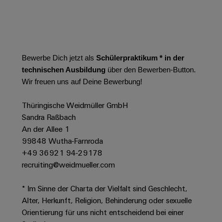
Leiterplattensteckverbinder
Schaltschrankbau
AI
Karriere auf
&
dem Kindel
Schienenfahrzeuge
Remote
Leiterplattenklemmen
Unser
Moderne
Access
neues
und
PCB
Distribution
&
digitale
Bewerbe Dich jetzt als
Schülerpraktikum * in der
Center in
Connector
Lösungen
Thüringen
Cloud-
technischen Ausbildung
über den Bewerben-Button.
für
Services
Services
Wir freuen uns auf Deine Bewerbung!
klimafreundliche
Mobilitat
Original
Industrial
im
Thüringische Weidmüller GmbH
Equipment
Bahnverkehr
Service
Sandra Raßbach
Manufacturer
Platform
An der Allee 1
Schiffbau
(OEM)
easyConnect
99848 Wutha-Farnroda
Umfassende
Verbindungslösungen
+49 36921 94-29178
für
recruiting@weidmueller.com
die
Werkstatt
maritime
* Im Sinne der Charta der Vielfalt sind Geschlecht,
Industrie
&
Alter, Herkunft, Religion, Behinderung oder sexuelle
Zubehör
Wasseraufbereitung
Orientierung für uns nicht entscheidend bei einer
&