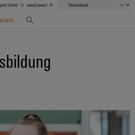
port Center
easyConnect
rriere
sbildung