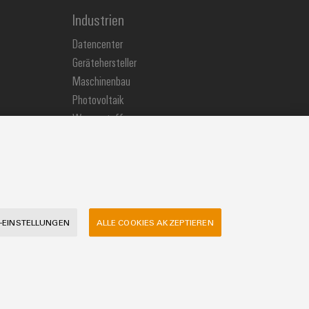
Industrien
Datencenter
Gerätehersteller
Maschinenbau
Photovoltaik
Wasserstoff
Weidmüller Industry Match
Windenergie
-EINSTELLUNGEN
ALLE COOKIES AKZEPTIEREN