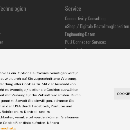
echnologien
Service
Connectivity Consulting
eShop / Digitale Bestellmöglichkeiten
y
Engineering-Daten
et
PCB Connector Services
Support Center
stechnologie
Technische Produktkataloge
ons
Weidmüller Configurator
okies ein. Optionale Cookies benötigen wir für
 sowie durch auf Sie zugeschnittene Werbung.
ndung aller Cookies zu. Mit der Auswahl von
icht notwendige / optionale Cookies auswählen
utzerklärung
Cookie Richtlinie
Cookie Einstellungen
COOKIE
eit mit Wirkung für die Zukunft widerrufen. Durch
genutzt. Soweit Sie einwilligen, stimmen Sie
Tel.: +49 5231 14-280
Fax +49 5231 14-28116
aten in den USA durch Facebook, Youtube und
-Behörden, zu Kontroll- und zu
eiten, verarbeitet werden können. Sie können
r Cookie-Richtlinie aufrufen. Nähere
enschutz