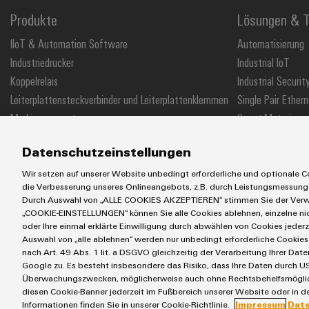
Produkte
Lösungen & T
IIoT & Automation Software
Automatisierung
Industriedrucker
Industrial IoT
Koppelrelais
Industrial Securit
Leiterplattensteckverbinder und Leiterplattenklemmen
Single Pair Ethern
Markierungssysteme
Smart Metering
Reihenklemmen
SNAP IN Anschlus
Datenschutzeinstellungen
Stromversorgungen
Workplace Soluti
Wir setzen auf unserer Website unbedingt erforderliche und optionale Co
die Verbesserung unseres Onlineangebots, z.B. durch Leistungsmessung
Durch Auswahl von „ALLE COOKIES AKZEPTIEREN“ stimmen Sie der Verwe
„COOKIE-EINSTELLUNGEN“ können Sie alle Cookies ablehnen, einzelne n
AGB
Impressum
Einkaufs- /Lieferanteninformationen
Datensch
oder Ihre einmal erklärte Einwilligung durch abwählen von Cookies jederz
Auswahl von „alle ablehnen“ werden nur unbedingt erforderliche Cookies 
Weidmüller GmbH & Co KG
Klingenbergstraße 26
32758 Detmold
nach Art. 49 Abs. 1 lit. a DSGVO gleichzeitig der Verarbeitung Ihrer D
Google zu. Es besteht insbesondere das Risiko, dass Ihre Daten durch US
Überwachungszwecken, möglicherweise auch ohne Rechtsbehelfsmöglichk
diesen Cookie-Banner jederzeit im Fußbereich unserer Website oder in de
Informationen finden Sie in unserer Cookie-Richtlinie.
Impressum
Dat