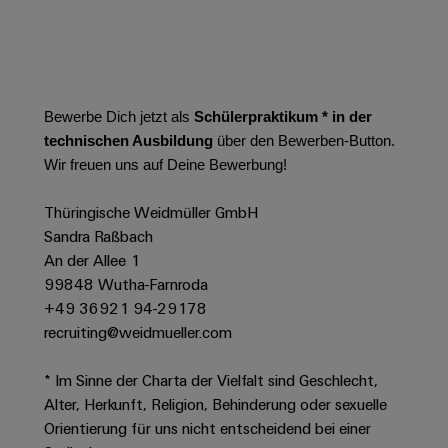
Leiterplattensteckverbinder
Schaltschrankbau
AI
Karriere auf
&
dem Kindel
Schienenfahrzeuge
Remote
Leiterplattenklemmen
Unser
Moderne
Access
neues
und
PCB
Distribution
&
digitale
Bewerbe Dich jetzt als
Schülerpraktikum * in der
Center in
Connector
Lösungen
Thüringen
Cloud-
technischen Ausbildung
über den Bewerben-Button.
für
Services
Services
Wir freuen uns auf Deine Bewerbung!
klimafreundliche
Mobilitat
Original
Industrial
im
Thüringische Weidmüller GmbH
Equipment
Bahnverkehr
Service
Sandra Raßbach
Manufacturer
Platform
An der Allee 1
Schiffbau
(OEM)
easyConnect
99848 Wutha-Farnroda
Umfassende
Verbindungslösungen
+49 36921 94-29178
für
recruiting@weidmueller.com
die
Werkstatt
maritime
* Im Sinne der Charta der Vielfalt sind Geschlecht,
Industrie
&
Alter, Herkunft, Religion, Behinderung oder sexuelle
Zubehör
Wasseraufbereitung
Orientierung für uns nicht entscheidend bei einer
&