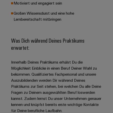
&
Solution
Motiviert und engagiert sein
Automation
PSIRT
Systeme
Gas
Partner
Großen Wissensdurst und eine hohe
Sicherer
finden
Stellenbörse
Industrial
Industrial
Betrieb
Lernbereitschaft mitbringen
IoT
Ethernet
Digitale
mit
Solution
vernetzten
Bestellmöglichkeiten
Partner
Industrial
Lösungen
Touch-
für
-
Security
Was Dich während Deines Praktikums
Panels
eShop
die
Systemintegratoren
erwartet:
Prozessindustrie
Industrial
Engineering-
OCI-
Service
Photovoltaik
und
Schnittstelle
Platform
Innerhalb Deines Praktikums erhälst Du die
Mehr
Visualisierungstools
Messen
Chancen in der
Ressourceneffizienz
EDI-
Möglichkeit Einblicke in einen Beruf Deiner Wahl zu
easyConnect
&
Entwicklung
durch
Energiemessung
Schnittstelle
bekommen. Qualifiziertes Fachpersonal und unsere
Spannende Aufgabe
Events
Sonnenenergie
EZA-
in unseren
Auszubildenden werden Dir während Deines
und
Entwicklungsbereic
Regler
Schaltschrankbau
Praktikums zur Seit stehen, bei welchen Du alle Deine
Smart
Globale
ALLE
Fragen zu Deinem ausgewählten Beruf loswerden
Lösungen
Metering
Messen
SERVICES
für
kannst. Zudem lernst Du unser Unternehmen genauer
&
die
Weidmüller
Gerätehersteller
kennen und knüpfst bereits erste wichtige Kontakte
Events
Herausforderungen
für Deine berufliche Laufbahn.
Industrial
im