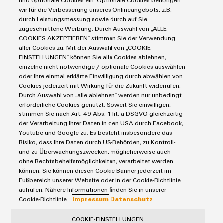
und optionale Cookies ein. Optionale Cookies benötigen
Markierungssysteme
Modifizierte
wir für die Verbesserung unseres Onlineangebots, z.B.
Industrial Security
Connectivity Consulting
durch Leistungsmessung sowie durch auf Sie
Reihenklemmen
und
Single Pair Ethernet
Industrien
eShop / Digitale Bestellmöglichkeiten
zugeschnittene Werbung. Durch Auswahl von „ALLE
bestückte
Stromversorgungen
COOKIES AKZEPTIEREN“ stimmen Sie der Verwendung
Smart Metering
Engineering-Daten
Datencenter
aller Cookies zu. Mit der Auswahl von „COOKIE-
Gehäuse
SNAP IN Anschlusstechnologie
PCB Connector Services
EINSTELLUNGEN“ können Sie alle Cookies ablehnen,
AGB
Gerätehersteller
Workplace Solutions
einzelne nicht notwendige / optionale Cookies auswählen
Kundenspezifische
Support Center
Impressum
Maschinenbau
oder Ihre einmal erklärte Einwilligung durch abwählen von
Kabelkonfektionierung
Technische Produktkataloge
Einkaufs- /Lieferanteninformationen
Cookies jederzeit mit Wirkung für die Zukunft widerrufen.
Photovoltaik
Durch Auswahl von „alle ablehnen“ werden nur unbedingt
Weidmüller Configurator
Datenschutzerklärung
Wasserstoff
erforderliche Cookies genutzt. Soweit Sie einwilligen,
Cookie Richtlinie
Weidmüller Industry Match
stimmen Sie nach Art. 49 Abs. 1 lit. a DSGVO gleichzeitig
der Verarbeitung Ihrer Daten in den USA durch Facebook,
Cookie Einstellungen
Windenergie
Produktinnovationen
Youtube und Google zu. Es besteht insbesondere das
Risiko, dass Ihre Daten durch US-Behörden, zu Kontroll-
Praxisnahe
Weidmüller GmbH & Co KG
Verbindungen für
und zu Überwachungszwecken, möglicherweise auch
Ihre Industrie.
ohne Rechtsbehelfsmöglichkeiten, verarbeitet werden
Klingenbergstraße 26
Unsere Neuheiten
können. Sie können diesen Cookie-Banner jederzeit im
im Bereich
32758 Detmold
Fußbereich unserer Website oder in der Cookie-Richtlinie
Industrial
aufrufen. Nähere Informationen finden Sie in unserer
Connectivity.
Tel.: +49 5231 14-280
Cookie-Richtlinie.
Impressum
Datenschutz
Fax +49 5231 14-28116
COOKIE-EINSTELLUNGEN