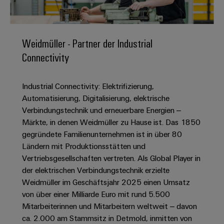
IN
Kabelkonfektionierung
zu
Offene
Leiterplattenklemmen
erlebbar
Weidmüller
Anschlusstechnologie
uns
Stellen
Vertrieb
werden.
Fast
für
Gehäusesysteme
Zahlen
DC-
Delivery
Promotionfahrzeug
Datencenter
Berufserfahrene
und
Weidmüller - Partner der Industrial
und
Microgrids
Service
Lösungen
Unternehmen
-
Connectivity
und
Fakten
Produkte
u-
komponenten
Distribution
Für
für
Unser
OS
Karriere
Beratung
Rechenzentren
Industrial Connectivity: Elektrifizierung,
Kabeleinführungssysteme
Studierende
Info
Vorstand
Edge
–
und
Automatisierung, Digitalisierung, elektrische
und
effizient,
für
Computing
digitale
Werkstudententätigkeiten
Verbindungstechnik und erneuerbare Energien –
Nachhaltigkeit
zuverlässig,
-
unsere
Planung
Märkte, in denen Weidmüller zu Hause ist. Das 1850
skalierbar
Industrial
komponenten
Partner
Praktika
Weidmüller
gegründete Familienunternehmen ist in über 80
5G
Energiespeicher
easyConnect
Ländern mit Produktionsstätten und
Academy
Anschlussleitungen,
Vertrieb
Abschlussarbeiten
Lösungen
-
Vertriebsgesellschaften vertreten. Als Global Player in
Single
Patchkabel
und
People
Ihre
der elektrischen Verbindungstechnik erzielte
Großhandelssuche
Neuanfang
Produkte
Pair
und
&
für
Industrial
Weidmüller im Geschäftsjahr 2025 einen Umsatz
für
Ethernet
Kabel
Energiespeichersysteme
Culture
von über einer Milliarde Euro mit rund 5.500
Service
Studienabbrecher
(ESS)
Mitarbeiterinnen und Mitarbeitern weltweit – davon
SPS
Platform
News
Compliance
ca. 2.000 am Stammsitz in Detmold, inmitten von
Energieübertragung
Offene
Systemverkabelung