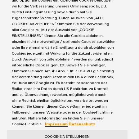
und optionale Cookies ein. Optionale Cookies benötigen
Markierungssysteme
Modifizierte
wir für die Verbesserung unseres Onlineangebots, z.B.
Industrial Security
Connectivity Consulting
durch Leistungsmessung sowie durch auf Sie
Reihenklemmen
und
Single Pair Ethernet
Industrien
eShop / Digitale Bestellmöglichkeiten
zugeschnittene Werbung. Durch Auswahl von „ALLE
bestückte
Stromversorgungen
COOKIES AKZEPTIEREN“ stimmen Sie der Verwendung
Smart Metering
Engineering-Daten
Datencenter
aller Cookies zu. Mit der Auswahl von „COOKIE-
Gehäuse
SNAP IN Anschlusstechnologie
PCB Connector Services
EINSTELLUNGEN“ können Sie alle Cookies ablehnen,
AGB
Gerätehersteller
Workplace Solutions
einzelne nicht notwendige / optionale Cookies auswählen
Kundenspezifische
Support Center
Impressum
Maschinenbau
oder Ihre einmal erklärte Einwilligung durch abwählen von
Kabelkonfektionierung
Technische Produktkataloge
Einkaufs- /Lieferanteninformationen
Cookies jederzeit mit Wirkung für die Zukunft widerrufen.
Photovoltaik
Durch Auswahl von „alle ablehnen“ werden nur unbedingt
Weidmüller Configurator
Datenschutzerklärung
Wasserstoff
erforderliche Cookies genutzt. Soweit Sie einwilligen,
Cookie Richtlinie
Weidmüller Industry Match
stimmen Sie nach Art. 49 Abs. 1 lit. a DSGVO gleichzeitig
der Verarbeitung Ihrer Daten in den USA durch Facebook,
Cookie Einstellungen
Windenergie
Produktinnovationen
Youtube und Google zu. Es besteht insbesondere das
Risiko, dass Ihre Daten durch US-Behörden, zu Kontroll-
Praxisnahe
Weidmüller GmbH & Co KG
Verbindungen für
und zu Überwachungszwecken, möglicherweise auch
Ihre Industrie.
ohne Rechtsbehelfsmöglichkeiten, verarbeitet werden
Klingenbergstraße 26
Unsere Neuheiten
können. Sie können diesen Cookie-Banner jederzeit im
im Bereich
32758 Detmold
Fußbereich unserer Website oder in der Cookie-Richtlinie
Industrial
aufrufen. Nähere Informationen finden Sie in unserer
Connectivity.
Tel.: +49 5231 14-280
Cookie-Richtlinie.
Impressum
Datenschutz
Fax +49 5231 14-28116
COOKIE-EINSTELLUNGEN