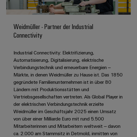
IN
Kabelkonfektionierung
zu
Offene
Leiterplattenklemmen
erlebbar
Weidmüller
Anschlusstechnologie
uns
Stellen
Vertrieb
werden.
Fast
für
Gehäusesysteme
Zahlen
DC-
Delivery
Promotionfahrzeug
Datencenter
Berufserfahrene
und
Weidmüller - Partner der Industrial
und
Microgrids
Service
Lösungen
Unternehmen
-
Connectivity
und
Fakten
Produkte
u-
komponenten
Distribution
Für
für
Unser
OS
Karriere
Beratung
Rechenzentren
Industrial Connectivity: Elektrifizierung,
Kabeleinführungssysteme
Studierende
Info
Vorstand
Edge
–
und
Automatisierung, Digitalisierung, elektrische
und
effizient,
für
Computing
digitale
Werkstudententätigkeiten
Verbindungstechnik und erneuerbare Energien –
Nachhaltigkeit
zuverlässig,
-
unsere
Planung
Märkte, in denen Weidmüller zu Hause ist. Das 1850
skalierbar
Industrial
komponenten
Partner
Praktika
Weidmüller
gegründete Familienunternehmen ist in über 80
5G
Energiespeicher
easyConnect
Ländern mit Produktionsstätten und
Academy
Anschlussleitungen,
Vertrieb
Abschlussarbeiten
Lösungen
-
Vertriebsgesellschaften vertreten. Als Global Player in
Single
Patchkabel
und
People
Ihre
der elektrischen Verbindungstechnik erzielte
Großhandelssuche
Neuanfang
Produkte
Pair
und
&
für
Industrial
Weidmüller im Geschäftsjahr 2025 einen Umsatz
für
Ethernet
Kabel
Energiespeichersysteme
Culture
von über einer Milliarde Euro mit rund 5.500
Service
Studienabbrecher
(ESS)
Mitarbeiterinnen und Mitarbeitern weltweit – davon
SPS
Platform
News
Compliance
ca. 2.000 am Stammsitz in Detmold, inmitten von
Energieübertragung
Offene
Systemverkabelung