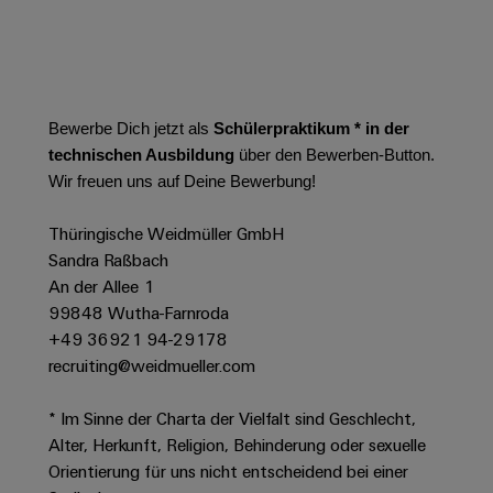
Leiterplattensteckverbinder
Schaltschrankbau
AI
Karriere auf
&
dem Kindel
Schienenfahrzeuge
Remote
Leiterplattenklemmen
Unser
Moderne
Access
neues
und
PCB
Distribution
&
digitale
Bewerbe Dich jetzt als
Schülerpraktikum * in der
Center in
Connector
Lösungen
Thüringen
Cloud-
technischen Ausbildung
über den Bewerben-Button.
für
Services
Services
Wir freuen uns auf Deine Bewerbung!
klimafreundliche
Mobilitat
Original
Industrial
im
Thüringische Weidmüller GmbH
Equipment
Bahnverkehr
Service
Sandra Raßbach
Manufacturer
Platform
An der Allee 1
Schiffbau
(OEM)
easyConnect
99848 Wutha-Farnroda
Umfassende
Verbindungslösungen
+49 36921 94-29178
für
recruiting@weidmueller.com
die
Werkstatt
maritime
* Im Sinne der Charta der Vielfalt sind Geschlecht,
Industrie
&
Alter, Herkunft, Religion, Behinderung oder sexuelle
Zubehör
Wasseraufbereitung
Orientierung für uns nicht entscheidend bei einer
&