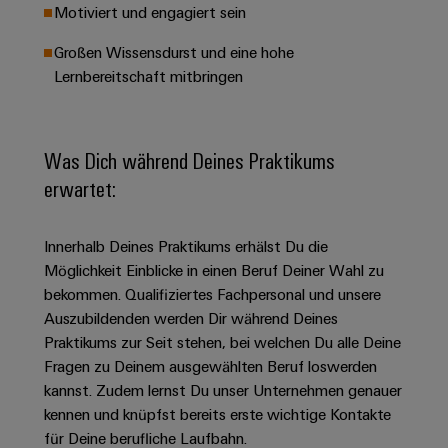
&
Solution
Motiviert und engagiert sein
Automation
PSIRT
Systeme
Gas
Partner
Großen Wissensdurst und eine hohe
Sicherer
finden
Stellenbörse
Industrial
Industrial
Betrieb
Lernbereitschaft mitbringen
IoT
Ethernet
Digitale
mit
Solution
vernetzten
Bestellmöglichkeiten
Partner
Industrial
Lösungen
Touch-
für
-
Security
Was Dich während Deines Praktikums
Panels
eShop
die
Systemintegratoren
erwartet:
Prozessindustrie
Industrial
Engineering-
OCI-
Service
Photovoltaik
und
Schnittstelle
Platform
Innerhalb Deines Praktikums erhälst Du die
Mehr
Visualisierungstools
Messen
Chancen in der
Ressourceneffizienz
EDI-
Möglichkeit Einblicke in einen Beruf Deiner Wahl zu
easyConnect
&
Entwicklung
durch
Energiemessung
Schnittstelle
bekommen. Qualifiziertes Fachpersonal und unsere
Spannende Aufgabe
Events
Sonnenenergie
EZA-
in unseren
Auszubildenden werden Dir während Deines
und
Entwicklungsbereic
Regler
Schaltschrankbau
Praktikums zur Seit stehen, bei welchen Du alle Deine
Smart
Globale
ALLE
Fragen zu Deinem ausgewählten Beruf loswerden
Lösungen
Metering
Messen
SERVICES
für
kannst. Zudem lernst Du unser Unternehmen genauer
&
die
Weidmüller
Gerätehersteller
kennen und knüpfst bereits erste wichtige Kontakte
Events
Herausforderungen
für Deine berufliche Laufbahn.
Industrial
im