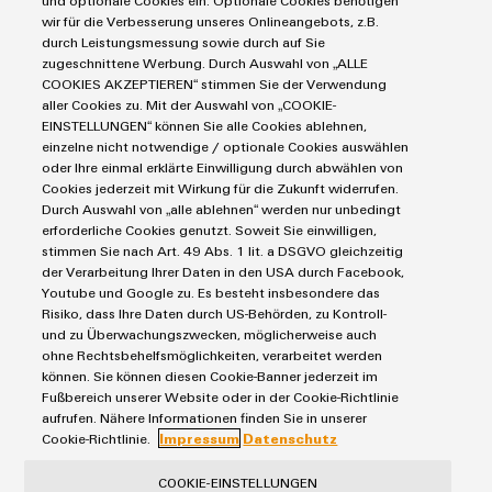
und optionale Cookies ein. Optionale Cookies benötigen
Markierungssysteme
Modifizierte
wir für die Verbesserung unseres Onlineangebots, z.B.
Industrial Security
Connectivity Consulting
durch Leistungsmessung sowie durch auf Sie
Reihenklemmen
und
Single Pair Ethernet
Industrien
eShop / Digitale Bestellmöglichkeiten
zugeschnittene Werbung. Durch Auswahl von „ALLE
bestückte
Stromversorgungen
COOKIES AKZEPTIEREN“ stimmen Sie der Verwendung
Smart Metering
Engineering-Daten
Datencenter
aller Cookies zu. Mit der Auswahl von „COOKIE-
Gehäuse
SNAP IN Anschlusstechnologie
PCB Connector Services
EINSTELLUNGEN“ können Sie alle Cookies ablehnen,
AGB
Gerätehersteller
Workplace Solutions
einzelne nicht notwendige / optionale Cookies auswählen
Kundenspezifische
Support Center
Impressum
Maschinenbau
oder Ihre einmal erklärte Einwilligung durch abwählen von
Kabelkonfektionierung
Technische Produktkataloge
Einkaufs- /Lieferanteninformationen
Cookies jederzeit mit Wirkung für die Zukunft widerrufen.
Photovoltaik
Durch Auswahl von „alle ablehnen“ werden nur unbedingt
Weidmüller Configurator
Datenschutzerklärung
Wasserstoff
erforderliche Cookies genutzt. Soweit Sie einwilligen,
Cookie Richtlinie
Weidmüller Industry Match
stimmen Sie nach Art. 49 Abs. 1 lit. a DSGVO gleichzeitig
der Verarbeitung Ihrer Daten in den USA durch Facebook,
Cookie Einstellungen
Windenergie
Produktinnovationen
Youtube und Google zu. Es besteht insbesondere das
Risiko, dass Ihre Daten durch US-Behörden, zu Kontroll-
Praxisnahe
Weidmüller GmbH & Co KG
Verbindungen für
und zu Überwachungszwecken, möglicherweise auch
Ihre Industrie.
ohne Rechtsbehelfsmöglichkeiten, verarbeitet werden
Klingenbergstraße 26
Unsere Neuheiten
können. Sie können diesen Cookie-Banner jederzeit im
im Bereich
32758 Detmold
Fußbereich unserer Website oder in der Cookie-Richtlinie
Industrial
aufrufen. Nähere Informationen finden Sie in unserer
Connectivity.
Tel.: +49 5231 14-280
Cookie-Richtlinie.
Impressum
Datenschutz
Fax +49 5231 14-28116
COOKIE-EINSTELLUNGEN