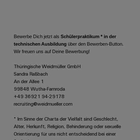
Leiterplattensteckverbinder
Schaltschrankbau
AI
Karriere auf
&
dem Kindel
Schienenfahrzeuge
Remote
Leiterplattenklemmen
Unser
Moderne
Access
neues
und
PCB
Distribution
&
digitale
Bewerbe Dich jetzt als
Schülerpraktikum * in der
Center in
Connector
Lösungen
Thüringen
Cloud-
technischen Ausbildung
über den Bewerben-Button.
für
Services
Services
Wir freuen uns auf Deine Bewerbung!
klimafreundliche
Mobilitat
Original
Industrial
im
Thüringische Weidmüller GmbH
Equipment
Bahnverkehr
Service
Sandra Raßbach
Manufacturer
Platform
An der Allee 1
Schiffbau
(OEM)
easyConnect
99848 Wutha-Farnroda
Umfassende
Verbindungslösungen
+49 36921 94-29178
für
recruiting@weidmueller.com
die
Werkstatt
maritime
* Im Sinne der Charta der Vielfalt sind Geschlecht,
Industrie
&
Alter, Herkunft, Religion, Behinderung oder sexuelle
Zubehör
Wasseraufbereitung
Orientierung für uns nicht entscheidend bei einer
&