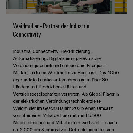
IN
Kabelkonfektionierung
zu
Offene
Leiterplattenklemmen
erlebbar
Weidmüller
Anschlusstechnologie
uns
Stellen
Vertrieb
werden.
Fast
für
Gehäusesysteme
Zahlen
DC-
Delivery
Promotionfahrzeug
Datencenter
Berufserfahrene
und
Weidmüller - Partner der Industrial
und
Microgrids
Service
Lösungen
Unternehmen
-
Connectivity
und
Fakten
Produkte
u-
komponenten
Distribution
Für
für
Unser
OS
Karriere
Beratung
Rechenzentren
Industrial Connectivity: Elektrifizierung,
Kabeleinführungssysteme
Studierende
Info
Vorstand
Edge
–
und
Automatisierung, Digitalisierung, elektrische
und
effizient,
für
Computing
digitale
Werkstudententätigkeiten
Verbindungstechnik und erneuerbare Energien –
Nachhaltigkeit
zuverlässig,
-
unsere
Planung
Märkte, in denen Weidmüller zu Hause ist. Das 1850
skalierbar
Industrial
komponenten
Partner
Praktika
Weidmüller
gegründete Familienunternehmen ist in über 80
5G
Energiespeicher
easyConnect
Ländern mit Produktionsstätten und
Academy
Anschlussleitungen,
Vertrieb
Abschlussarbeiten
Lösungen
-
Vertriebsgesellschaften vertreten. Als Global Player in
Single
Patchkabel
und
People
Ihre
der elektrischen Verbindungstechnik erzielte
Großhandelssuche
Neuanfang
Produkte
Pair
und
&
für
Industrial
Weidmüller im Geschäftsjahr 2025 einen Umsatz
für
Ethernet
Kabel
Energiespeichersysteme
Culture
von über einer Milliarde Euro mit rund 5.500
Service
Studienabbrecher
(ESS)
Mitarbeiterinnen und Mitarbeitern weltweit – davon
SPS
Platform
News
Compliance
ca. 2.000 am Stammsitz in Detmold, inmitten von
Energieübertragung
Offene
Systemverkabelung