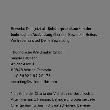
Leiterplattensteckverbinder
Schaltschrankbau
AI
Karriere auf
&
dem Kindel
Schienenfahrzeuge
Remote
Leiterplattenklemmen
Unser
Moderne
Access
neues
und
PCB
Distribution
&
digitale
Bewerbe Dich jetzt als
Schülerpraktikum * in der
Center in
Connector
Lösungen
Thüringen
Cloud-
technischen Ausbildung
über den Bewerben-Button.
für
Services
Services
Wir freuen uns auf Deine Bewerbung!
klimafreundliche
Mobilitat
Original
Industrial
im
Thüringische Weidmüller GmbH
Equipment
Bahnverkehr
Service
Sandra Raßbach
Manufacturer
Platform
An der Allee 1
Schiffbau
(OEM)
easyConnect
99848 Wutha-Farnroda
Umfassende
Verbindungslösungen
+49 36921 94-29178
für
recruiting@weidmueller.com
die
Werkstatt
maritime
* Im Sinne der Charta der Vielfalt sind Geschlecht,
Industrie
&
Alter, Herkunft, Religion, Behinderung oder sexuelle
Zubehör
Wasseraufbereitung
Orientierung für uns nicht entscheidend bei einer
&