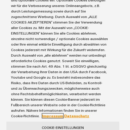
und optionale Cookies ein. Optionale Cookies benötigen
Markierungssysteme
Modifizierte
wir für die Verbesserung unseres Onlineangebots, z.B.
Industrial Security
Connectivity Consulting
durch Leistungsmessung sowie durch auf Sie
Reihenklemmen
und
Single Pair Ethernet
Industrien
eShop / Digitale Bestellmöglichkeiten
zugeschnittene Werbung. Durch Auswahl von „ALLE
bestückte
Stromversorgungen
COOKIES AKZEPTIEREN“ stimmen Sie der Verwendung
Smart Metering
Engineering-Daten
Datencenter
aller Cookies zu. Mit der Auswahl von „COOKIE-
Gehäuse
SNAP IN Anschlusstechnologie
PCB Connector Services
EINSTELLUNGEN“ können Sie alle Cookies ablehnen,
AGB
Gerätehersteller
Workplace Solutions
einzelne nicht notwendige / optionale Cookies auswählen
Kundenspezifische
Support Center
Impressum
Maschinenbau
oder Ihre einmal erklärte Einwilligung durch abwählen von
Kabelkonfektionierung
Technische Produktkataloge
Einkaufs- /Lieferanteninformationen
Cookies jederzeit mit Wirkung für die Zukunft widerrufen.
Photovoltaik
Durch Auswahl von „alle ablehnen“ werden nur unbedingt
Weidmüller Configurator
Datenschutzerklärung
Wasserstoff
erforderliche Cookies genutzt. Soweit Sie einwilligen,
Cookie Richtlinie
Weidmüller Industry Match
stimmen Sie nach Art. 49 Abs. 1 lit. a DSGVO gleichzeitig
der Verarbeitung Ihrer Daten in den USA durch Facebook,
Cookie Einstellungen
Windenergie
Produktinnovationen
Youtube und Google zu. Es besteht insbesondere das
Risiko, dass Ihre Daten durch US-Behörden, zu Kontroll-
Praxisnahe
Weidmüller GmbH & Co KG
Verbindungen für
und zu Überwachungszwecken, möglicherweise auch
Ihre Industrie.
ohne Rechtsbehelfsmöglichkeiten, verarbeitet werden
Klingenbergstraße 26
Unsere Neuheiten
können. Sie können diesen Cookie-Banner jederzeit im
im Bereich
32758 Detmold
Fußbereich unserer Website oder in der Cookie-Richtlinie
Industrial
aufrufen. Nähere Informationen finden Sie in unserer
Connectivity.
Tel.: +49 5231 14-280
Cookie-Richtlinie.
Impressum
Datenschutz
Fax +49 5231 14-28116
COOKIE-EINSTELLUNGEN