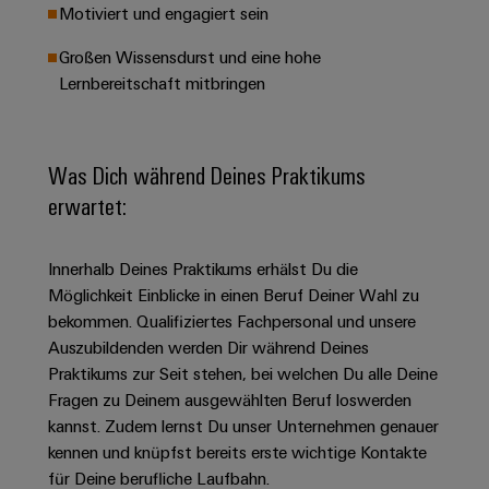
&
Solution
Motiviert und engagiert sein
Automation
PSIRT
Systeme
Gas
Partner
Großen Wissensdurst und eine hohe
Sicherer
finden
Stellenbörse
Industrial
Industrial
Betrieb
Lernbereitschaft mitbringen
IoT
Ethernet
Digitale
mit
Solution
vernetzten
Bestellmöglichkeiten
Partner
Industrial
Lösungen
Touch-
für
-
Security
Was Dich während Deines Praktikums
Panels
eShop
die
Systemintegratoren
erwartet:
Prozessindustrie
Industrial
Engineering-
OCI-
Service
Photovoltaik
und
Schnittstelle
Platform
Innerhalb Deines Praktikums erhälst Du die
Mehr
Visualisierungstools
Messen
Chancen in der
Ressourceneffizienz
EDI-
Möglichkeit Einblicke in einen Beruf Deiner Wahl zu
easyConnect
&
Entwicklung
durch
Energiemessung
Schnittstelle
bekommen. Qualifiziertes Fachpersonal und unsere
Spannende Aufgabe
Events
Sonnenenergie
EZA-
in unseren
Auszubildenden werden Dir während Deines
und
Entwicklungsbereic
Regler
Schaltschrankbau
Praktikums zur Seit stehen, bei welchen Du alle Deine
Smart
Globale
ALLE
Fragen zu Deinem ausgewählten Beruf loswerden
Lösungen
Metering
Messen
SERVICES
für
kannst. Zudem lernst Du unser Unternehmen genauer
&
die
Weidmüller
Gerätehersteller
kennen und knüpfst bereits erste wichtige Kontakte
Events
Herausforderungen
für Deine berufliche Laufbahn.
Industrial
im