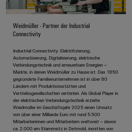
IN
Kabelkonfektionierung
zu
Offene
Leiterplattenklemmen
erlebbar
Weidmüller
Anschlusstechnologie
uns
Stellen
Vertrieb
werden.
Fast
für
Gehäusesysteme
Zahlen
DC-
Delivery
Promotionfahrzeug
Datencenter
Berufserfahrene
und
Weidmüller - Partner der Industrial
und
Microgrids
Service
Lösungen
Unternehmen
-
Connectivity
und
Fakten
Produkte
u-
komponenten
Distribution
Für
für
Unser
OS
Karriere
Beratung
Rechenzentren
Industrial Connectivity: Elektrifizierung,
Kabeleinführungssysteme
Studierende
Info
Vorstand
Edge
–
und
Automatisierung, Digitalisierung, elektrische
und
effizient,
für
Computing
digitale
Werkstudententätigkeiten
Verbindungstechnik und erneuerbare Energien –
Nachhaltigkeit
zuverlässig,
-
unsere
Planung
Märkte, in denen Weidmüller zu Hause ist. Das 1850
skalierbar
Industrial
komponenten
Partner
Praktika
Weidmüller
gegründete Familienunternehmen ist in über 80
5G
Energiespeicher
easyConnect
Ländern mit Produktionsstätten und
Academy
Anschlussleitungen,
Vertrieb
Abschlussarbeiten
Lösungen
-
Vertriebsgesellschaften vertreten. Als Global Player in
Single
Patchkabel
und
People
Ihre
der elektrischen Verbindungstechnik erzielte
Großhandelssuche
Neuanfang
Produkte
Pair
und
&
für
Industrial
Weidmüller im Geschäftsjahr 2025 einen Umsatz
für
Ethernet
Kabel
Energiespeichersysteme
Culture
von über einer Milliarde Euro mit rund 5.500
Service
Studienabbrecher
(ESS)
Mitarbeiterinnen und Mitarbeitern weltweit – davon
SPS
Platform
News
Compliance
ca. 2.000 am Stammsitz in Detmold, inmitten von
Energieübertragung
Offene
Systemverkabelung