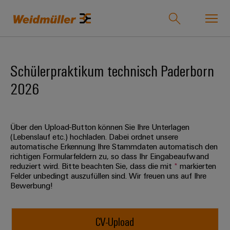
Onlineshop
Support Center
easyConnect
Schülerpraktikum technisch Paderborn
2026
zurück zu
zurück
zurück
zurück
zurück
zurück zu
zurück
Industrien
Industrien
zu
zu
zu
zu
Unternehmen
zu
Lösungen
Produkte
Service
Vertrieb
Karriere
Weidmüller
Über den Upload-Button können Sie Ihre Unterlagen
Unser
IndustryMatch
(Lebenslauf etc.) hochladen. Dabei ordnet unsere
Lösungen
Unternehmen
Technologien
Verbindungstechnik
Kundenspezifische
Über
Für
automatische Erkennung Ihre Stammdaten automatisch den
Eine
richtigen Formularfeldern zu, so dass Ihr Eingabeaufwand
Produkte
uns
Berufserfahrene
3D-
reduziert wird. Bitte beachten Sie, dass die mit
*
markierten
Wer
SNAP
Reihenklemmen
Welt,
Produkte
Felder unbedingt auszufüllen sind. Wir freuen uns auf Ihre
in
wir
IN
Bestückte
Ansprechpartner
Entwicklungsmöglichkeiten
Bewerbung!
der
Steckverbinder
sind
Anschlusstechnologie
Klemmenleisten
für
Herausforderungen
Ihr
Profis
Service
greifbar
Leiterplattensteckverbinder
175
PUSH
Kundenspezifische
Weg
und
CV-Upload
&
Lösungen
Jahre