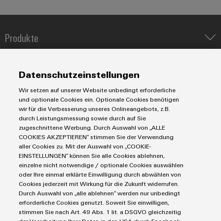
Produkte
IIoT & Automation Software
Lösungen & Technologien
Industriedrucker
Datenschutzeinstellungen
Koppelrelais
Automatisierung
Wir setzen auf unserer Website unbedingt erforderliche
Leiterplattensteckverbinder und Leiterplattenklemmen
Service
Industrial IoT
und optionale Cookies ein. Optionale Cookies benötigen
Markierungssysteme
wir für die Verbesserung unseres Onlineangebots, z.B.
Industrial Security
Connectivity Consulting
durch Leistungsmessung sowie durch auf Sie
Reihenklemmen
Single Pair Ethernet
Industrien
eShop / Digitale Bestellmöglichkeiten
zugeschnittene Werbung. Durch Auswahl von „ALLE
Stromversorgungen
Smart Metering
COOKIES AKZEPTIEREN“ stimmen Sie der Verwendung
Engineering-Daten
Datencenter
aller Cookies zu. Mit der Auswahl von „COOKIE-
SNAP IN Anschlusstechnologie
PCB Connector Services
EINSTELLUNGEN“ können Sie alle Cookies ablehnen,
AGB
Gerätehersteller
Workplace Solutions
einzelne nicht notwendige / optionale Cookies auswählen
Support Center
Impressum
Maschinenbau
oder Ihre einmal erklärte Einwilligung durch abwählen von
Technische Produktkataloge
Einkaufs- /Lieferanteninformationen
Photovoltaik
Cookies jederzeit mit Wirkung für die Zukunft widerrufen.
Durch Auswahl von „alle ablehnen“ werden nur unbedingt
Weidmüller Configurator
Datenschutzerklärung
Wasserstoff
erforderliche Cookies genutzt. Soweit Sie einwilligen,
Cookie Richtlinie
Weidmüller Industry Match
stimmen Sie nach Art. 49 Abs. 1 lit. a DSGVO gleichzeitig