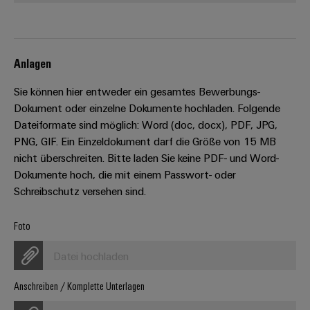
Werkzeuge
Abwasseraufbereitung
Automaten
Lösungen
für
die
Software
Anlagen
Wasser-
und
Markierer
Sie können hier entweder ein gesamtes Bewerbungs-
Abwasserindustrie
Dokument oder einzelne Dokumente hochladen. Folgende
Industriedrucker
Wasserstoff
Dateiformate sind möglich: Word (doc, docx), PDF, JPG,
Wasserstoff
PNG, GIF. Ein Einzeldokument darf die Größe von 15 MB
Industrieleuchte
als
nicht überschreiten. Bitte laden Sie keine PDF- und Word-
Schlüsseltechnologie
Dokumente hoch, die mit einem Passwort- oder
Cabinet
für
Schreibschutz versehen sind.
die
Infrastructure
Energiewende
Foto
Windenergie
Assemblierungsservice
Effizienter
Datei hochladen
Betrieb
von
Bestückte
Anschreiben / Komplette Unterlagen
Windparks
Klemmenleisten