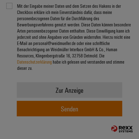
Mit der Eingabe meiner Daten und dem Setzen des Hakens in der
Checkbox erkläre ich mein Einverständnis dafür, dass meine
Umwe
personenbezogenen Daten für die Durchführung des
Produ
Bewerbungsverfahrens genutzt werden. Diese Daten können besondere
Arten personenbezogener Daten enthalten. Diese Einwilligung kann ich
Schne
einfa
jederzeit und ohne Angaben von Gründen widerrufen. Hierzu reicht eine
REACH
E-Mail an personal@weidmueller.de oder eine schriftliche
PCF-D
Benachrichtigung an Weidmüller Interface GmbH & Co., Human
herun
Resources, Klingenbergstraße 16, 32758 Detmold. Die
Datenschutzerklärung
habe ich gelesen und verstanden und stimme
dieser zu.
Weidmüller
Zur Anzeige
Configurator
Digital
Engineering
Senden
auf einem
neuen Niveau
‒ intuitiv,
unkompliziert,
schnell