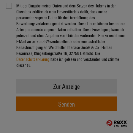
Mit der Eingabe meiner Daten und dem Setzen des Hakens in der
Checkbox erkläre ich mein Einverständnis dafür, dass meine
Umwe
personenbezogenen Daten für die Durchführung des
Produ
Bewerbungsverfahrens genutzt werden. Diese Daten können besondere
Arten personenbezogener Daten enthalten. Diese Einwilligung kann ich
Schne
einfa
jederzeit und ohne Angaben von Gründen widerrufen. Hierzu reicht eine
REACH
E-Mail an personal@weidmueller.de oder eine schriftliche
PCF-D
Benachrichtigung an Weidmüller Interface GmbH & Co., Human
herun
Resources, Klingenbergstraße 16, 32758 Detmold. Die
Datenschutzerklärung
habe ich gelesen und verstanden und stimme
dieser zu.
Weidmüller
Zur Anzeige
Configurator
Digital
Engineering
Senden
auf einem
neuen Niveau
‒ intuitiv,
unkompliziert,
schnell