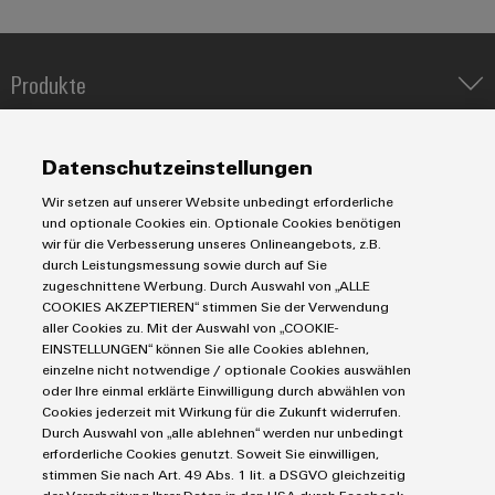
Produkte
IIoT & Automation Software
Lösungen & Technologien
Industriedrucker
Datenschutzeinstellungen
Koppelrelais
Automatisierung
Wir setzen auf unserer Website unbedingt erforderliche
Leiterplattensteckverbinder und Leiterplattenklemmen
Service
Industrial IoT
und optionale Cookies ein. Optionale Cookies benötigen
Markierungssysteme
wir für die Verbesserung unseres Onlineangebots, z.B.
Industrial Security
Connectivity Consulting
durch Leistungsmessung sowie durch auf Sie
Reihenklemmen
Single Pair Ethernet
Industrien
eShop / Digitale Bestellmöglichkeiten
zugeschnittene Werbung. Durch Auswahl von „ALLE
Stromversorgungen
Smart Metering
COOKIES AKZEPTIEREN“ stimmen Sie der Verwendung
Engineering-Daten
Datencenter
aller Cookies zu. Mit der Auswahl von „COOKIE-
SNAP IN Anschlusstechnologie
PCB Connector Services
EINSTELLUNGEN“ können Sie alle Cookies ablehnen,
AGB
Gerätehersteller
Workplace Solutions
einzelne nicht notwendige / optionale Cookies auswählen
Support Center
Impressum
Maschinenbau
oder Ihre einmal erklärte Einwilligung durch abwählen von
Technische Produktkataloge
Einkaufs- /Lieferanteninformationen
Photovoltaik
Cookies jederzeit mit Wirkung für die Zukunft widerrufen.
Durch Auswahl von „alle ablehnen“ werden nur unbedingt
Weidmüller Configurator
Datenschutzerklärung
Wasserstoff
erforderliche Cookies genutzt. Soweit Sie einwilligen,
Cookie Richtlinie
Weidmüller Industry Match
stimmen Sie nach Art. 49 Abs. 1 lit. a DSGVO gleichzeitig