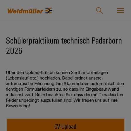
Onlineshop
Support Center
easyConnect
Schülerpraktikum technisch Paderborn
2026
zurück zu
zurück
zurück
zurück
zurück
zurück zu
zurück
Industrien
Industrien
zu
zu
zu
zu
Unternehmen
zu
Lösungen
Produkte
Service
Vertrieb
Karriere
Weidmüller
Über den Upload-Button können Sie Ihre Unterlagen
Unser
IndustryMatch
(Lebenslauf etc.) hochladen. Dabei ordnet unsere
Lösungen
Unternehmen
Technologien
Verbindungstechnik
Kundenspezifische
Über
Für
automatische Erkennung Ihre Stammdaten automatisch den
Eine
richtigen Formularfeldern zu, so dass Ihr Eingabeaufwand
Produkte
uns
Berufserfahrene
3D-
reduziert wird. Bitte beachten Sie, dass die mit
*
markierten
Wer
SNAP
Reihenklemmen
Welt,
Produkte
Felder unbedingt auszufüllen sind. Wir freuen uns auf Ihre
in
wir
IN
Bestückte
Ansprechpartner
Entwicklungsmöglichkeiten
Bewerbung!
der
Steckverbinder
sind
Anschlusstechnologie
Klemmenleisten
für
Herausforderungen
Ihr
Profis
Service
greifbar
Leiterplattensteckverbinder
175
PUSH
Kundenspezifische
Weg
und
CV-Upload
&
Lösungen
Jahre