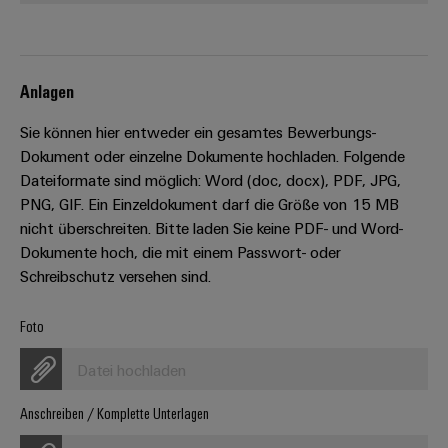
Werkzeuge
Abwasseraufbereitung
Automaten
Lösungen
für
die
Software
Anlagen
Wasser-
und
Markierer
Sie können hier entweder ein gesamtes Bewerbungs-
Abwasserindustrie
Dokument oder einzelne Dokumente hochladen. Folgende
Industriedrucker
Wasserstoff
Dateiformate sind möglich: Word (doc, docx), PDF, JPG,
Wasserstoff
PNG, GIF. Ein Einzeldokument darf die Größe von 15 MB
Industrieleuchte
als
nicht überschreiten. Bitte laden Sie keine PDF- und Word-
Schlüsseltechnologie
Dokumente hoch, die mit einem Passwort- oder
Cabinet
für
Schreibschutz versehen sind.
die
Infrastructure
Energiewende
Foto
Windenergie
Assemblierungsservice
Effizienter
Datei hochladen
Betrieb
von
Bestückte
Anschreiben / Komplette Unterlagen
Windparks
Klemmenleisten