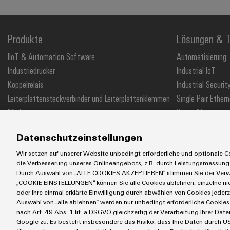
Produkte
Lösungen & T
IIoT & Automation Software
Automatisierung
Industriedrucker
Industrial IoT
Koppelrelais
Industrial Securit
Leiterplattensteckverbinder und Leiterplattenklemmen
Single Pair Ethern
Markierungssysteme
Smart Metering
Reihenklemmen
SNAP IN Anschlus
Datenschutzeinstellungen
Stromversorgungen
Workplace Soluti
Wir setzen auf unserer Website unbedingt erforderliche und optionale Co
die Verbesserung unseres Onlineangebots, z.B. durch Leistungsmessung
Durch Auswahl von „ALLE COOKIES AKZEPTIEREN“ stimmen Sie der Verwe
„COOKIE-EINSTELLUNGEN“ können Sie alle Cookies ablehnen, einzelne n
AGB
Impressum
Einkaufs- /Lieferanteninformationen
Datensch
oder Ihre einmal erklärte Einwilligung durch abwählen von Cookies jederz
Auswahl von „alle ablehnen“ werden nur unbedingt erforderliche Cookies 
Weidmüller GmbH & Co KG
Klingenbergstraße 26
32758 Detmold
nach Art. 49 Abs. 1 lit. a DSGVO gleichzeitig der Verarbeitung Ihrer D
Google zu. Es besteht insbesondere das Risiko, dass Ihre Daten durch US