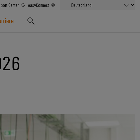
port Center
easyConnect
rriere
026