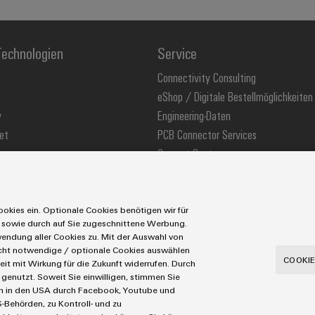
echnologien
Service
Connectivity Consulting
eShop / Digitale Bestellmöglichkeiten
y
Engineering-Daten
et
PCB Connector Services
Support Center
stechnologie
Technische Produktkataloge
ons
Weidmüller Configurator
okies ein. Optionale Cookies benötigen wir für
 sowie durch auf Sie zugeschnittene Werbung.
ndung aller Cookies zu. Mit der Auswahl von
icht notwendige / optionale Cookies auswählen
utzerklärung
Cookie Richtlinie
Cookie Einstellungen
COOKIE
eit mit Wirkung für die Zukunft widerrufen. Durch
genutzt. Soweit Sie einwilligen, stimmen Sie
Tel.: +49 5231 14-280
Fax +49 5231 14-28116
aten in den USA durch Facebook, Youtube und
-Behörden, zu Kontroll- und zu