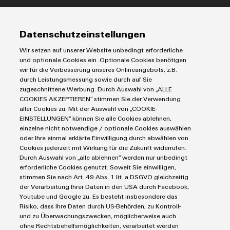
Modifizierte
IIoT & Automation Software
und
Lösungen & Technologien
Industriedrucker
Datenschutzeinstellungen
bestückte
Koppelrelais
Automatisierung
Gehäuse
Wir setzen auf unserer Website unbedingt erforderliche
Leiterplattensteckverbinder und Leiterplattenklemmen
Service
Industrial IoT
und optionale Cookies ein. Optionale Cookies benötigen
Markierungssysteme
wir für die Verbesserung unseres Onlineangebots, z.B.
Kundenspezifische
Industrial Security
Connectivity Consulting
durch Leistungsmessung sowie durch auf Sie
Reihenklemmen
Kabelkonfektionierung
Single Pair Ethernet
Industrien
eShop / Digitale Bestellmöglichkeiten
zugeschnittene Werbung. Durch Auswahl von „ALLE
Stromversorgungen
COOKIES AKZEPTIEREN“ stimmen Sie der Verwendung
Smart Metering
Engineering-Daten
Datencenter
aller Cookies zu. Mit der Auswahl von „COOKIE-
SNAP IN Anschlusstechnologie
PCB Connector Services
EINSTELLUNGEN“ können Sie alle Cookies ablehnen,
AGB
Gerätehersteller
Workplace Solutions
einzelne nicht notwendige / optionale Cookies auswählen
Support Center
Impressum
Maschinenbau
Produktinnovationen
oder Ihre einmal erklärte Einwilligung durch abwählen von
Technische Produktkataloge
Einkaufs- /Lieferanteninformationen
Praxisnahe
Cookies jederzeit mit Wirkung für die Zukunft widerrufen.
Photovoltaik
Verbindungen für
Durch Auswahl von „alle ablehnen“ werden nur unbedingt
Weidmüller Configurator
Datenschutzerklärung
Wasserstoff
Ihre Industrie.
erforderliche Cookies genutzt. Soweit Sie einwilligen,
Unsere Neuheiten
Cookie Richtlinie
Weidmüller Industry Match
stimmen Sie nach Art. 49 Abs. 1 lit. a DSGVO gleichzeitig
im Bereich
der Verarbeitung Ihrer Daten in den USA durch Facebook,
Cookie Einstellungen
Industrial
Windenergie
Youtube und Google zu. Es besteht insbesondere das
Connectivity.
Risiko, dass Ihre Daten durch US-Behörden, zu Kontroll-
Weidmüller GmbH & Co KG
und zu Überwachungszwecken, möglicherweise auch
ohne Rechtsbehelfsmöglichkeiten, verarbeitet werden