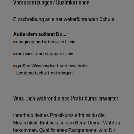
Unternehmensmeldungen
Voraussetzungen/Qualifikationen
Technischer
Verbindungslösungen
Systeme
Elektronikgehäuse
Support
für
Offene
Fachpressemeldungen
und
Geräte
Ausbildungs-
Einschreibung an einer weiterführenden Schule
Blitz-
Lösungen
Umweltbezogene
Pressekontakt
Konventionelle
und
und
Produktkonformität
Energieerzeugung
Dezentrale
Studienplätze
Außerdem solltest Du...
Überspannungsschutz
Zukunftssicherheit
Automatisierung
Engineering
neugierig und interessiert sein
für
Unsere
PV
Daten
bewährte
motiviert und engagiert sein
Energiemanagement-
Partner
Veranstaltungen
Generatoranschlusskasten
Energieerzeugung
Lösungen
Technische
großen Wissensdurst und eine hohe
IIoT
Aktuelle
Maschinenbau
Feldbusverteiler
Produktkataloge
Lernbereitschaft mitbringen
IIoT
and
Termine
Lösungen
&
Reparatur
für
Automation
verschiedene
Workshops
Automation
und
Partner
Automatisierung
Segmente
Was Dich während eines Praktikums erwartet
für
Software
Ersatzteile
Netzwerk
der
&
Schulklassen
Maschinen
Software
Industrial
Trainings
und
IIoT
Innerhalb deines Praktikums erhältst du die
Fabrikautomation
Analytics
und
and
Steuerungen
Möglichkeit, Einblicke in den Beruf Deiner Wahl zu
Webinare
Öl
Automation
Industrial
bekommen. Qualifiziertes Fachpersonal wird Dir
I/O-