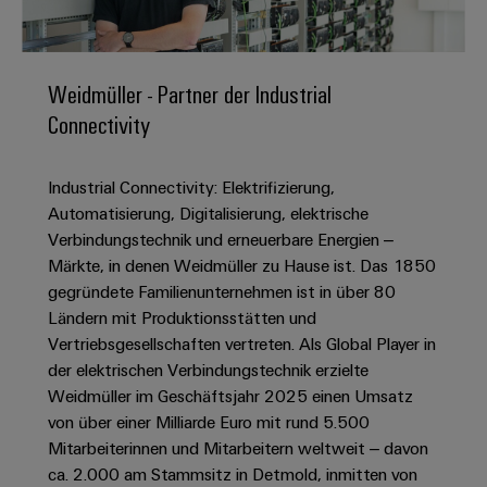
IN
Kabelkonfektionierung
zu
Offene
Leiterplattenklemmen
erlebbar
Weidmüller
Anschlusstechnologie
uns
Stellen
Vertrieb
werden.
Fast
für
Gehäusesysteme
Zahlen
DC-
Delivery
Promotionfahrzeug
Datencenter
Berufserfahrene
und
Weidmüller - Partner der Industrial
und
Microgrids
Service
Lösungen
Unternehmen
-
Connectivity
und
Fakten
Produkte
u-
komponenten
Distribution
Für
für
Unser
OS
Karriere
Beratung
Rechenzentren
Industrial Connectivity: Elektrifizierung,
Kabeleinführungssysteme
Studierende
Info
Vorstand
Edge
–
und
Automatisierung, Digitalisierung, elektrische
und
effizient,
für
Computing
digitale
Werkstudententätigkeiten
Verbindungstechnik und erneuerbare Energien –
Nachhaltigkeit
zuverlässig,
-
unsere
Planung
Märkte, in denen Weidmüller zu Hause ist. Das 1850
skalierbar
Industrial
komponenten
Partner
Praktika
Weidmüller
gegründete Familienunternehmen ist in über 80
5G
Energiespeicher
easyConnect
Ländern mit Produktionsstätten und
Academy
Anschlussleitungen,
Vertrieb
Abschlussarbeiten
Lösungen
-
Vertriebsgesellschaften vertreten. Als Global Player in
Single
Patchkabel
und
People
Ihre
der elektrischen Verbindungstechnik erzielte
Großhandelssuche
Neuanfang
Produkte
Pair
und
&
für
Industrial
Weidmüller im Geschäftsjahr 2025 einen Umsatz
für
Ethernet
Kabel
Energiespeichersysteme
Culture
von über einer Milliarde Euro mit rund 5.500
Service
Studienabbrecher
(ESS)
Mitarbeiterinnen und Mitarbeitern weltweit – davon
SPS
Platform
News
Compliance
ca. 2.000 am Stammsitz in Detmold, inmitten von
Energieübertragung
Offene
Systemverkabelung