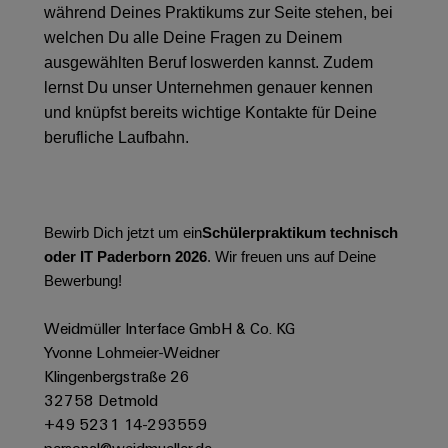
&
Solution
während Deines Praktikums zur Seite stehen, bei
Automation
PSIRT
Systeme
Gas
Partner
welchen Du alle Deine Fragen zu Deinem
Sicherer
finden
Stellenbörse
Industrial
Industrial
ausgewählten Beruf loswerden kannst. Zudem
Betrieb
IoT
Ethernet
lernst Du unser Unternehmen genauer kennen
Digitale
mit
Solution
vernetzten
und knüpfst bereits wichtige Kontakte für Deine
Bestellmöglichkeiten
Partner
Industrial
Lösungen
Touch-
berufliche Laufbahn.
für
-
Security
Panels
eShop
die
Systemintegratoren
Prozessindustrie
Industrial
Engineering-
OCI-
Service
Photovoltaik
und
Schnittstelle
Bewirb Dich jetzt um ein
Schülerpraktikum technisch
Platform
Mehr
Visualisierungstools
Messen
Chancen in der
oder IT Paderborn 2026
. Wir freuen uns auf Deine
Ressourceneffizienz
EDI-
easyConnect
&
Entwicklung
Bewerbung!
durch
Energiemessung
Schnittstelle
Spannende Aufgabe
Events
Sonnenenergie
EZA-
in unseren
und
Weidmüller Interface GmbH & Co. KG
Entwicklungsbereic
Regler
Schaltschrankbau
Smart
Globale
Yvonne Lohmeier-Weidner
ALLE
Lösungen
Metering
Messen
SERVICES
Klingenbergstraße 26
für
&
32758 Detmold
die
Weidmüller
Gerätehersteller
Events
Herausforderungen
+49 5231 14-293559
Industrial
im