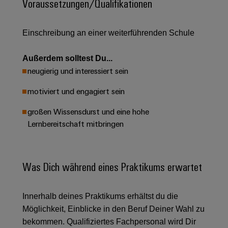
Unternehmensmeldungen
Voraussetzungen/Qualifikationen
Technischer
Verbindungslösungen
Systeme
Elektronikgehäuse
Support
für
Offene
Fachpressemeldungen
und
Geräte
Ausbildungs-
Einschreibung an einer weiterführenden Schule
Blitz-
Lösungen
Umweltbezogene
Pressekontakt
Konventionelle
und
und
Produktkonformität
Energieerzeugung
Dezentrale
Studienplätze
Außerdem solltest Du...
Überspannungsschutz
Zukunftssicherheit
Automatisierung
Engineering
neugierig und interessiert sein
für
Unsere
PV
Daten
bewährte
motiviert und engagiert sein
Energiemanagement-
Partner
Veranstaltungen
Generatoranschlusskasten
Energieerzeugung
Lösungen
Technische
großen Wissensdurst und eine hohe
IIoT
Aktuelle
Maschinenbau
Feldbusverteiler
Produktkataloge
Lernbereitschaft mitbringen
IIoT
and
Termine
Lösungen
&
Reparatur
für
Automation
verschiedene
Workshops
Automation
und
Partner
Automatisierung
Segmente
Was Dich während eines Praktikums erwartet
für
Software
Ersatzteile
Netzwerk
der
&
Schulklassen
Maschinen
Software
Industrial
Trainings
und
IIoT
Innerhalb deines Praktikums erhältst du die
Fabrikautomation
Analytics
und
and
Steuerungen
Möglichkeit, Einblicke in den Beruf Deiner Wahl zu
Webinare
Öl
Automation
Industrial
bekommen. Qualifiziertes Fachpersonal wird Dir
I/O-