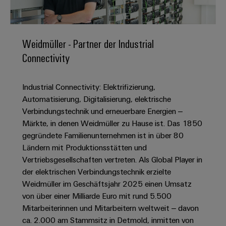
IN
Kabelkonfektionierung
zu
Offene
Leiterplattenklemmen
erlebbar
Weidmüller
Anschlusstechnologie
uns
Stellen
Vertrieb
werden.
Fast
für
Gehäusesysteme
Zahlen
DC-
Delivery
Promotionfahrzeug
Datencenter
Berufserfahrene
und
Weidmüller - Partner der Industrial
und
Microgrids
Service
Lösungen
Unternehmen
-
Connectivity
und
Fakten
Produkte
u-
komponenten
Distribution
Für
für
Unser
OS
Karriere
Beratung
Rechenzentren
Industrial Connectivity: Elektrifizierung,
Kabeleinführungssysteme
Studierende
Info
Vorstand
Edge
–
und
Automatisierung, Digitalisierung, elektrische
und
effizient,
für
Computing
digitale
Werkstudententätigkeiten
Verbindungstechnik und erneuerbare Energien –
Nachhaltigkeit
zuverlässig,
-
unsere
Planung
Märkte, in denen Weidmüller zu Hause ist. Das 1850
skalierbar
Industrial
komponenten
Partner
Praktika
Weidmüller
gegründete Familienunternehmen ist in über 80
5G
Energiespeicher
easyConnect
Ländern mit Produktionsstätten und
Academy
Anschlussleitungen,
Vertrieb
Abschlussarbeiten
Lösungen
-
Vertriebsgesellschaften vertreten. Als Global Player in
Single
Patchkabel
und
People
Ihre
der elektrischen Verbindungstechnik erzielte
Großhandelssuche
Neuanfang
Produkte
Pair
und
&
für
Industrial
Weidmüller im Geschäftsjahr 2025 einen Umsatz
für
Ethernet
Kabel
Energiespeichersysteme
Culture
von über einer Milliarde Euro mit rund 5.500
Service
Studienabbrecher
(ESS)
Mitarbeiterinnen und Mitarbeitern weltweit – davon
SPS
Platform
News
Compliance
ca. 2.000 am Stammsitz in Detmold, inmitten von
Energieübertragung
Offene
Systemverkabelung