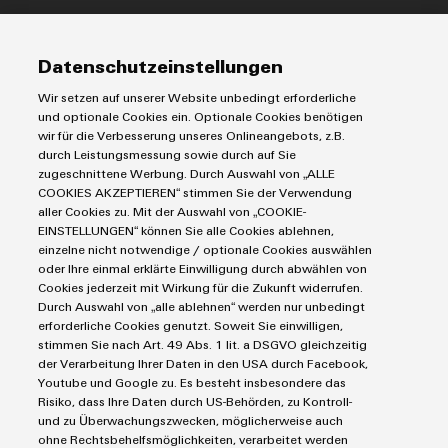
Modifizierte
IIoT & Automation Software
und
Lösungen & Technologien
Industriedrucker
Datenschutzeinstellungen
bestückte
Koppelrelais
Automatisierung
Gehäuse
Wir setzen auf unserer Website unbedingt erforderliche
Leiterplattensteckverbinder und Leiterplattenklemmen
Service
Industrial IoT
und optionale Cookies ein. Optionale Cookies benötigen
Markierungssysteme
wir für die Verbesserung unseres Onlineangebots, z.B.
Kundenspezifische
Industrial Security
Connectivity Consulting
durch Leistungsmessung sowie durch auf Sie
Reihenklemmen
Kabelkonfektionierung
Single Pair Ethernet
Industrien
eShop / Digitale Bestellmöglichkeiten
zugeschnittene Werbung. Durch Auswahl von „ALLE
Stromversorgungen
COOKIES AKZEPTIEREN“ stimmen Sie der Verwendung
Smart Metering
Engineering-Daten
Datencenter
aller Cookies zu. Mit der Auswahl von „COOKIE-
SNAP IN Anschlusstechnologie
PCB Connector Services
EINSTELLUNGEN“ können Sie alle Cookies ablehnen,
AGB
Gerätehersteller
Workplace Solutions
einzelne nicht notwendige / optionale Cookies auswählen
Support Center
Impressum
Maschinenbau
Produktinnovationen
oder Ihre einmal erklärte Einwilligung durch abwählen von
Technische Produktkataloge
Einkaufs- /Lieferanteninformationen
Praxisnahe
Cookies jederzeit mit Wirkung für die Zukunft widerrufen.
Photovoltaik
Verbindungen für
Durch Auswahl von „alle ablehnen“ werden nur unbedingt
Weidmüller Configurator
Datenschutzerklärung
Wasserstoff
Ihre Industrie.
erforderliche Cookies genutzt. Soweit Sie einwilligen,
Unsere Neuheiten
Cookie Richtlinie
Weidmüller Industry Match
stimmen Sie nach Art. 49 Abs. 1 lit. a DSGVO gleichzeitig
im Bereich
der Verarbeitung Ihrer Daten in den USA durch Facebook,
Cookie Einstellungen
Industrial
Windenergie
Youtube und Google zu. Es besteht insbesondere das
Connectivity.
Risiko, dass Ihre Daten durch US-Behörden, zu Kontroll-
Weidmüller GmbH & Co KG
und zu Überwachungszwecken, möglicherweise auch
ohne Rechtsbehelfsmöglichkeiten, verarbeitet werden