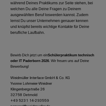
&
Solution
während Deines Praktikums zur Seite stehen, bei
Automation
PSIRT
Systeme
Gas
Partner
welchen Du alle Deine Fragen zu Deinem
Sicherer
finden
Stellenbörse
Industrial
Industrial
ausgewählten Beruf loswerden kannst. Zudem
Betrieb
IoT
Ethernet
lernst Du unser Unternehmen genauer kennen
Digitale
mit
Solution
vernetzten
und knüpfst bereits wichtige Kontakte für Deine
Bestellmöglichkeiten
Partner
Industrial
Lösungen
Touch-
berufliche Laufbahn.
für
-
Security
Panels
eShop
die
Systemintegratoren
Prozessindustrie
Industrial
Engineering-
OCI-
Service
Photovoltaik
und
Schnittstelle
Bewirb Dich jetzt um ein
Schülerpraktikum technisch
Platform
Mehr
Visualisierungstools
Messen
Chancen in der
oder IT Paderborn 2026
. Wir freuen uns auf Deine
Ressourceneffizienz
EDI-
easyConnect
&
Entwicklung
Bewerbung!
durch
Energiemessung
Schnittstelle
Spannende Aufgabe
Events
Sonnenenergie
EZA-
in unseren
und
Weidmüller Interface GmbH & Co. KG
Entwicklungsbereic
Regler
Schaltschrankbau
Smart
Globale
Yvonne Lohmeier-Weidner
ALLE
Lösungen
Metering
Messen
SERVICES
Klingenbergstraße 26
für
&
32758 Detmold
die
Weidmüller
Gerätehersteller
Events
Herausforderungen
+49 5231 14-293559
Industrial
im