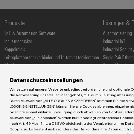
Produkte
Lösungen & T
IIoT & Automation Software
Automatisierung
Industriedrucker
Industrial IoT
Koppelrelais
Industrial Securit
Leiterplattensteckverbinder und Leiterplattenklemmen
Single Pair Ethern
Markierungssysteme
Smart Metering
Reihenklemmen
SNAP IN Anschlus
Datenschutzeinstellungen
Stromversorgungen
Workplace Soluti
Wir setzen auf unserer Website unbedingt erforderliche und optionale Co
die Verbesserung unseres Onlineangebots, z.B. durch Leistungsmessung
Durch Auswahl von „ALLE COOKIES AKZEPTIEREN“ stimmen Sie der Verwe
„COOKIE-EINSTELLUNGEN“ können Sie alle Cookies ablehnen, einzelne n
AGB
Impressum
Einkaufs- /Lieferanteninformationen
Datensch
oder Ihre einmal erklärte Einwilligung durch abwählen von Cookies jederz
Auswahl von „alle ablehnen“ werden nur unbedingt erforderliche Cookies 
Weidmüller GmbH & Co KG
Klingenbergstraße 26
32758 Detmold
nach Art. 49 Abs. 1 lit. a DSGVO gleichzeitig der Verarbeitung Ihrer D
Google zu. Es besteht insbesondere das Risiko, dass Ihre Daten durch US