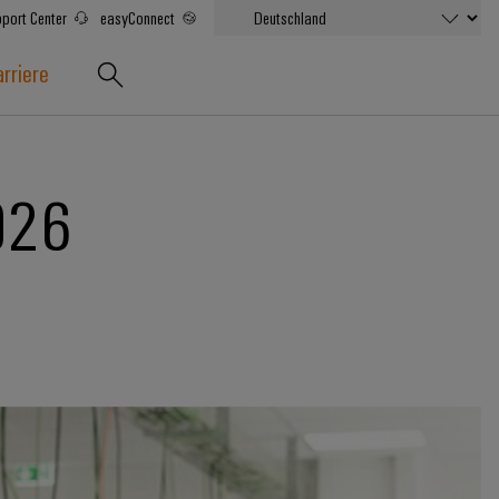
port Center
easyConnect
rriere
026