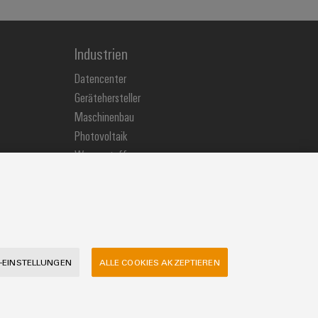
Industrien
Datencenter
Gerätehersteller
Maschinenbau
Photovoltaik
Wasserstoff
Weidmüller Industry Match
Windenergie
-EINSTELLUNGEN
ALLE COOKIES AKZEPTIEREN