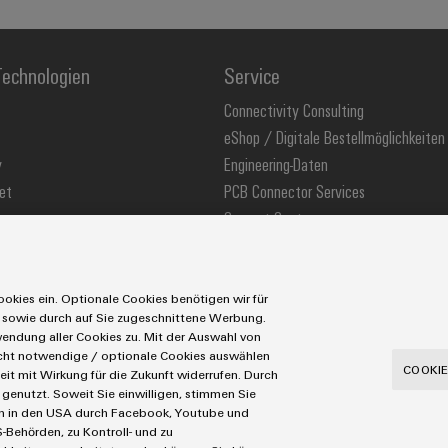
echnologien
Service
Connectivity Consulting
eShop / Digitale Bestellmöglichkeiten
y
Engineering-Daten
et
PCB Connector Services
Support Center
stechnologie
Technische Produktkataloge
ons
Weidmüller Configurator
okies ein. Optionale Cookies benötigen wir für
 sowie durch auf Sie zugeschnittene Werbung.
ndung aller Cookies zu. Mit der Auswahl von
icht notwendige / optionale Cookies auswählen
utzerklärung
Cookie Richtlinie
Cookie Einstellungen
COOKIE
eit mit Wirkung für die Zukunft widerrufen. Durch
genutzt. Soweit Sie einwilligen, stimmen Sie
Tel.: +49 5231 14-280
Fax +49 5231 14-28116
aten in den USA durch Facebook, Youtube und
-Behörden, zu Kontroll- und zu