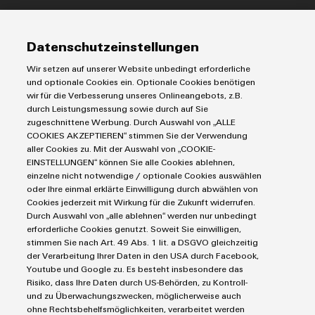
Modifizierte
IIoT & Automation Software
und
Lösungen & Technologien
Industriedrucker
Datenschutzeinstellungen
bestückte
Koppelrelais
Automatisierung
Gehäuse
Wir setzen auf unserer Website unbedingt erforderliche
Leiterplattensteckverbinder und Leiterplattenklemmen
Service
Industrial IoT
und optionale Cookies ein. Optionale Cookies benötigen
Markierungssysteme
wir für die Verbesserung unseres Onlineangebots, z.B.
Kundenspezifische
Industrial Security
Connectivity Consulting
durch Leistungsmessung sowie durch auf Sie
Reihenklemmen
Kabelkonfektionierung
Single Pair Ethernet
Industrien
eShop / Digitale Bestellmöglichkeiten
zugeschnittene Werbung. Durch Auswahl von „ALLE
Stromversorgungen
COOKIES AKZEPTIEREN“ stimmen Sie der Verwendung
Smart Metering
Engineering-Daten
Datencenter
aller Cookies zu. Mit der Auswahl von „COOKIE-
SNAP IN Anschlusstechnologie
PCB Connector Services
EINSTELLUNGEN“ können Sie alle Cookies ablehnen,
AGB
Gerätehersteller
Workplace Solutions
einzelne nicht notwendige / optionale Cookies auswählen
Support Center
Impressum
Maschinenbau
Produktinnovationen
oder Ihre einmal erklärte Einwilligung durch abwählen von
Technische Produktkataloge
Einkaufs- /Lieferanteninformationen
Praxisnahe
Cookies jederzeit mit Wirkung für die Zukunft widerrufen.
Photovoltaik
Verbindungen für
Durch Auswahl von „alle ablehnen“ werden nur unbedingt
Weidmüller Configurator
Datenschutzerklärung
Wasserstoff
Ihre Industrie.
erforderliche Cookies genutzt. Soweit Sie einwilligen,
Unsere Neuheiten
Cookie Richtlinie
Weidmüller Industry Match
stimmen Sie nach Art. 49 Abs. 1 lit. a DSGVO gleichzeitig
im Bereich
der Verarbeitung Ihrer Daten in den USA durch Facebook,
Cookie Einstellungen
Industrial
Windenergie
Youtube und Google zu. Es besteht insbesondere das
Connectivity.
Risiko, dass Ihre Daten durch US-Behörden, zu Kontroll-
Weidmüller GmbH & Co KG
und zu Überwachungszwecken, möglicherweise auch
ohne Rechtsbehelfsmöglichkeiten, verarbeitet werden