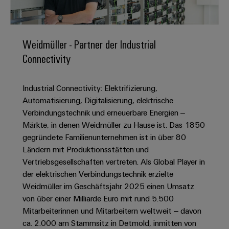
IN
Kabelkonfektionierung
zu
Offene
Leiterplattenklemmen
erlebbar
Weidmüller
Anschlusstechnologie
uns
Stellen
Vertrieb
werden.
Fast
für
Gehäusesysteme
Zahlen
DC-
Delivery
Promotionfahrzeug
Datencenter
Berufserfahrene
und
Weidmüller - Partner der Industrial
und
Microgrids
Service
Lösungen
Unternehmen
-
Connectivity
und
Fakten
Produkte
u-
komponenten
Distribution
Für
für
Unser
OS
Karriere
Beratung
Rechenzentren
Industrial Connectivity: Elektrifizierung,
Kabeleinführungssysteme
Studierende
Info
Vorstand
Edge
–
und
Automatisierung, Digitalisierung, elektrische
und
effizient,
für
Computing
digitale
Werkstudententätigkeiten
Verbindungstechnik und erneuerbare Energien –
Nachhaltigkeit
zuverlässig,
-
unsere
Planung
Märkte, in denen Weidmüller zu Hause ist. Das 1850
skalierbar
Industrial
komponenten
Partner
Praktika
Weidmüller
gegründete Familienunternehmen ist in über 80
5G
Energiespeicher
easyConnect
Ländern mit Produktionsstätten und
Academy
Anschlussleitungen,
Vertrieb
Abschlussarbeiten
Lösungen
-
Vertriebsgesellschaften vertreten. Als Global Player in
Single
Patchkabel
und
People
Ihre
der elektrischen Verbindungstechnik erzielte
Großhandelssuche
Neuanfang
Produkte
Pair
und
&
für
Industrial
Weidmüller im Geschäftsjahr 2025 einen Umsatz
für
Ethernet
Kabel
Energiespeichersysteme
Culture
von über einer Milliarde Euro mit rund 5.500
Service
Studienabbrecher
(ESS)
Mitarbeiterinnen und Mitarbeitern weltweit – davon
SPS
Platform
News
Compliance
ca. 2.000 am Stammsitz in Detmold, inmitten von
Energieübertragung
Offene
Systemverkabelung