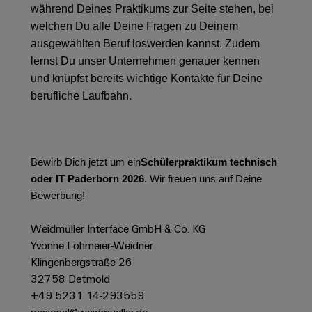
&
Solution
während Deines Praktikums zur Seite stehen, bei
Automation
PSIRT
Systeme
Gas
Partner
welchen Du alle Deine Fragen zu Deinem
Sicherer
finden
Stellenbörse
Industrial
Industrial
ausgewählten Beruf loswerden kannst. Zudem
Betrieb
IoT
Ethernet
lernst Du unser Unternehmen genauer kennen
Digitale
mit
Solution
vernetzten
und knüpfst bereits wichtige Kontakte für Deine
Bestellmöglichkeiten
Partner
Industrial
Lösungen
Touch-
berufliche Laufbahn.
für
-
Security
Panels
eShop
die
Systemintegratoren
Prozessindustrie
Industrial
Engineering-
OCI-
Service
Photovoltaik
und
Schnittstelle
Bewirb Dich jetzt um ein
Schülerpraktikum technisch
Platform
Mehr
Visualisierungstools
Messen
Chancen in der
oder IT Paderborn 2026
. Wir freuen uns auf Deine
Ressourceneffizienz
EDI-
easyConnect
&
Entwicklung
Bewerbung!
durch
Energiemessung
Schnittstelle
Spannende Aufgabe
Events
Sonnenenergie
EZA-
in unseren
und
Weidmüller Interface GmbH & Co. KG
Entwicklungsbereic
Regler
Schaltschrankbau
Smart
Globale
Yvonne Lohmeier-Weidner
ALLE
Lösungen
Metering
Messen
SERVICES
Klingenbergstraße 26
für
&
32758 Detmold
die
Weidmüller
Gerätehersteller
Events
Herausforderungen
+49 5231 14-293559
Industrial
im