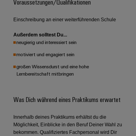
Unternehmensmeldungen
Voraussetzungen/Qualifikationen
Technischer
Verbindungslösungen
Systeme
Elektronikgehäuse
Support
für
Offene
Fachpressemeldungen
und
Geräte
Ausbildungs-
Einschreibung an einer weiterführenden Schule
Blitz-
Lösungen
Umweltbezogene
Pressekontakt
Konventionelle
und
und
Produktkonformität
Energieerzeugung
Dezentrale
Studienplätze
Außerdem solltest Du...
Überspannungsschutz
Zukunftssicherheit
Automatisierung
Engineering
neugierig und interessiert sein
für
Unsere
PV
Daten
bewährte
motiviert und engagiert sein
Energiemanagement-
Partner
Veranstaltungen
Generatoranschlusskasten
Energieerzeugung
Lösungen
Technische
großen Wissensdurst und eine hohe
IIoT
Aktuelle
Maschinenbau
Feldbusverteiler
Produktkataloge
Lernbereitschaft mitbringen
IIoT
and
Termine
Lösungen
&
Reparatur
für
Automation
verschiedene
Workshops
Automation
und
Partner
Automatisierung
Segmente
Was Dich während eines Praktikums erwartet
für
Software
Ersatzteile
Netzwerk
der
&
Schulklassen
Maschinen
Software
Industrial
Trainings
und
IIoT
Innerhalb deines Praktikums erhältst du die
Fabrikautomation
Analytics
und
and
Steuerungen
Möglichkeit, Einblicke in den Beruf Deiner Wahl zu
Webinare
Öl
Automation
Industrial
bekommen. Qualifiziertes Fachpersonal wird Dir
I/O-