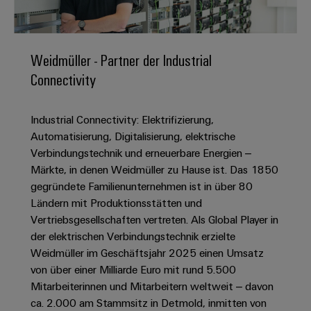
IN
Kabelkonfektionierung
zu
Offene
Leiterplattenklemmen
erlebbar
Weidmüller
Anschlusstechnologie
uns
Stellen
Vertrieb
werden.
Fast
für
Gehäusesysteme
Zahlen
DC-
Delivery
Promotionfahrzeug
Datencenter
Berufserfahrene
und
Weidmüller - Partner der Industrial
und
Microgrids
Service
Lösungen
Unternehmen
-
Connectivity
und
Fakten
Produkte
u-
komponenten
Distribution
Für
für
Unser
OS
Karriere
Beratung
Rechenzentren
Industrial Connectivity: Elektrifizierung,
Kabeleinführungssysteme
Studierende
Info
Vorstand
Edge
–
und
Automatisierung, Digitalisierung, elektrische
und
effizient,
für
Computing
digitale
Werkstudententätigkeiten
Verbindungstechnik und erneuerbare Energien –
Nachhaltigkeit
zuverlässig,
-
unsere
Planung
Märkte, in denen Weidmüller zu Hause ist. Das 1850
skalierbar
Industrial
komponenten
Partner
Praktika
Weidmüller
gegründete Familienunternehmen ist in über 80
5G
Energiespeicher
easyConnect
Ländern mit Produktionsstätten und
Academy
Anschlussleitungen,
Vertrieb
Abschlussarbeiten
Lösungen
-
Vertriebsgesellschaften vertreten. Als Global Player in
Single
Patchkabel
und
People
Ihre
der elektrischen Verbindungstechnik erzielte
Großhandelssuche
Neuanfang
Produkte
Pair
und
&
für
Industrial
Weidmüller im Geschäftsjahr 2025 einen Umsatz
für
Ethernet
Kabel
Energiespeichersysteme
Culture
von über einer Milliarde Euro mit rund 5.500
Service
Studienabbrecher
(ESS)
Mitarbeiterinnen und Mitarbeitern weltweit – davon
SPS
Platform
News
Compliance
ca. 2.000 am Stammsitz in Detmold, inmitten von
Energieübertragung
Offene
Systemverkabelung