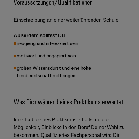
Unternehmensmeldungen
Voraussetzungen/Qualifikationen
Technischer
Verbindungslösungen
Systeme
Elektronikgehäuse
Support
für
Offene
Fachpressemeldungen
und
Geräte
Ausbildungs-
Einschreibung an einer weiterführenden Schule
Blitz-
Lösungen
Umweltbezogene
Pressekontakt
Konventionelle
und
und
Produktkonformität
Energieerzeugung
Dezentrale
Studienplätze
Außerdem solltest Du...
Überspannungsschutz
Zukunftssicherheit
Automatisierung
Engineering
neugierig und interessiert sein
für
Unsere
PV
Daten
bewährte
motiviert und engagiert sein
Energiemanagement-
Partner
Veranstaltungen
Generatoranschlusskasten
Energieerzeugung
Lösungen
Technische
großen Wissensdurst und eine hohe
IIoT
Aktuelle
Maschinenbau
Feldbusverteiler
Produktkataloge
Lernbereitschaft mitbringen
IIoT
and
Termine
Lösungen
&
Reparatur
für
Automation
verschiedene
Workshops
Automation
und
Partner
Automatisierung
Segmente
Was Dich während eines Praktikums erwartet
für
Software
Ersatzteile
Netzwerk
der
&
Schulklassen
Maschinen
Software
Industrial
Trainings
und
IIoT
Innerhalb deines Praktikums erhältst du die
Fabrikautomation
Analytics
und
and
Steuerungen
Möglichkeit, Einblicke in den Beruf Deiner Wahl zu
Webinare
Öl
Automation
Industrial
bekommen. Qualifiziertes Fachpersonal wird Dir
I/O-