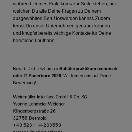
&
Solution
während Deines Praktikums zur Seite stehen, bei
Automation
PSIRT
Systeme
Gas
Partner
welchen Du alle Deine Fragen zu Deinem
Sicherer
finden
Stellenbörse
Industrial
Industrial
ausgewählten Beruf loswerden kannst. Zudem
Betrieb
IoT
Ethernet
lernst Du unser Unternehmen genauer kennen
Digitale
mit
Solution
vernetzten
und knüpfst bereits wichtige Kontakte für Deine
Bestellmöglichkeiten
Partner
Industrial
Lösungen
Touch-
berufliche Laufbahn.
für
-
Security
Panels
eShop
die
Systemintegratoren
Prozessindustrie
Industrial
Engineering-
OCI-
Service
Photovoltaik
und
Schnittstelle
Bewirb Dich jetzt um ein
Schülerpraktikum technisch
Platform
Mehr
Visualisierungstools
Messen
Chancen in der
oder IT Paderborn 2026
. Wir freuen uns auf Deine
Ressourceneffizienz
EDI-
easyConnect
&
Entwicklung
Bewerbung!
durch
Energiemessung
Schnittstelle
Spannende Aufgabe
Events
Sonnenenergie
EZA-
in unseren
und
Weidmüller Interface GmbH & Co. KG
Entwicklungsbereic
Regler
Schaltschrankbau
Smart
Globale
Yvonne Lohmeier-Weidner
ALLE
Lösungen
Metering
Messen
SERVICES
Klingenbergstraße 26
für
&
32758 Detmold
die
Weidmüller
Gerätehersteller
Events
Herausforderungen
+49 5231 14-293559
Industrial
im