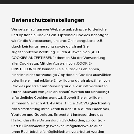
Modifizierte
IIoT & Automation Software
und
Lösungen & Technologien
Industriedrucker
Datenschutzeinstellungen
bestückte
Koppelrelais
Automatisierung
Gehäuse
Wir setzen auf unserer Website unbedingt erforderliche
Leiterplattensteckverbinder und Leiterplattenklemmen
Service
Industrial IoT
und optionale Cookies ein. Optionale Cookies benötigen
Markierungssysteme
wir für die Verbesserung unseres Onlineangebots, z.B.
Kundenspezifische
Industrial Security
Connectivity Consulting
durch Leistungsmessung sowie durch auf Sie
Reihenklemmen
Kabelkonfektionierung
Single Pair Ethernet
Industrien
eShop / Digitale Bestellmöglichkeiten
zugeschnittene Werbung. Durch Auswahl von „ALLE
Stromversorgungen
COOKIES AKZEPTIEREN“ stimmen Sie der Verwendung
Smart Metering
Engineering-Daten
Datencenter
aller Cookies zu. Mit der Auswahl von „COOKIE-
SNAP IN Anschlusstechnologie
PCB Connector Services
EINSTELLUNGEN“ können Sie alle Cookies ablehnen,
AGB
Gerätehersteller
Workplace Solutions
einzelne nicht notwendige / optionale Cookies auswählen
Support Center
Impressum
Maschinenbau
Produktinnovationen
oder Ihre einmal erklärte Einwilligung durch abwählen von
Technische Produktkataloge
Einkaufs- /Lieferanteninformationen
Praxisnahe
Cookies jederzeit mit Wirkung für die Zukunft widerrufen.
Photovoltaik
Verbindungen für
Durch Auswahl von „alle ablehnen“ werden nur unbedingt
Weidmüller Configurator
Datenschutzerklärung
Wasserstoff
Ihre Industrie.
erforderliche Cookies genutzt. Soweit Sie einwilligen,
Unsere Neuheiten
Cookie Richtlinie
Weidmüller Industry Match
stimmen Sie nach Art. 49 Abs. 1 lit. a DSGVO gleichzeitig
im Bereich
der Verarbeitung Ihrer Daten in den USA durch Facebook,
Cookie Einstellungen
Industrial
Windenergie
Youtube und Google zu. Es besteht insbesondere das
Connectivity.
Risiko, dass Ihre Daten durch US-Behörden, zu Kontroll-
Weidmüller GmbH & Co KG
und zu Überwachungszwecken, möglicherweise auch
ohne Rechtsbehelfsmöglichkeiten, verarbeitet werden