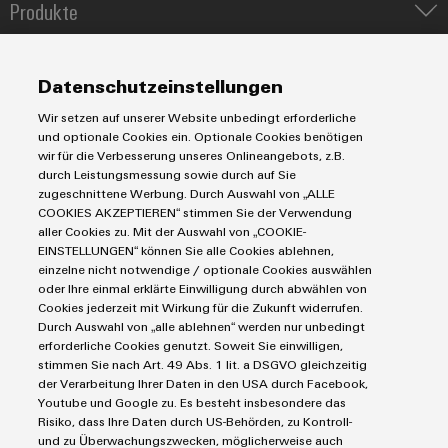
Produkte
IIoT & Automation Software
Umwe
Lösungen & Technologien
Industriedrucker
Produ
Datenschutzeinstellungen
Koppelrelais
Schne
Automatisierung
einfa
Wir setzen auf unserer Website unbedingt erforderliche
Leiterplattensteckverbinder und Leiterplattenklemmen
Service
Industrial IoT
REACH
und optionale Cookies ein. Optionale Cookies benötigen
PCF-D
Markierungssysteme
wir für die Verbesserung unseres Onlineangebots, z.B.
Industrial Security
herun
Connectivity Consulting
durch Leistungsmessung sowie durch auf Sie
Reihenklemmen
Single Pair Ethernet
Industrien
eShop / Digitale Bestellmöglichkeiten
zugeschnittene Werbung. Durch Auswahl von „ALLE
Stromversorgungen
Smart Metering
COOKIES AKZEPTIEREN“ stimmen Sie der Verwendung
Engineering-Daten
Datencenter
aller Cookies zu. Mit der Auswahl von „COOKIE-
SNAP IN Anschlusstechnologie
PCB Connector Services
EINSTELLUNGEN“ können Sie alle Cookies ablehnen,
AGB
Gerätehersteller
Workplace Solutions
einzelne nicht notwendige / optionale Cookies auswählen
Weidmüller
Support Center
Impressum
Maschinenbau
oder Ihre einmal erklärte Einwilligung durch abwählen von
Configurator
Technische Produktkataloge
Einkaufs- /Lieferanteninformationen
Photovoltaik
Cookies jederzeit mit Wirkung für die Zukunft widerrufen.
Digital
Durch Auswahl von „alle ablehnen“ werden nur unbedingt
Weidmüller Configurator
Datenschutzerklärung
Engineering
Wasserstoff
erforderliche Cookies genutzt. Soweit Sie einwilligen,
auf einem
Cookie Richtlinie
Weidmüller Industry Match
stimmen Sie nach Art. 49 Abs. 1 lit. a DSGVO gleichzeitig
neuen Niveau
‒ intuitiv,
der Verarbeitung Ihrer Daten in den USA durch Facebook,
Cookie Einstellungen
Windenergie
unkompliziert,
Youtube und Google zu. Es besteht insbesondere das
schnell
Risiko, dass Ihre Daten durch US-Behörden, zu Kontroll-
Weidmüller GmbH & Co KG
und zu Überwachungszwecken, möglicherweise auch