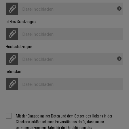
Werkzeuge
Abwasseraufbereitung
Datei hochladen
Automaten
Lösungen
für
letztes Schulzeugnis
die
Software
Wasser-
Datei hochladen
und
Markierer
Abwasserindustrie
Hochschulzeugnis
Industriedrucker
Wasserstoff
Wasserstoff
Datei hochladen
Industrieleuchte
als
Schlüsseltechnologie
Lebenslauf
Cabinet
für
die
Infrastructure
Datei hochladen
Energiewende
Windenergie
Assemblierungsservice
Effizienter
Betrieb
von
Bestückte
Mit der Eingabe meiner Daten und dem Setzen des Hakens in der
Windparks
Checkbox erkläre ich mein Einverständnis dafür, dass meine
Klemmenleisten
personenbezogenen Daten für die Durchführung des