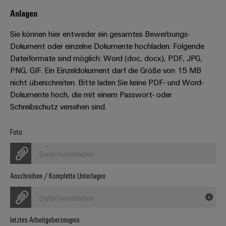
Leiterplattensteckverbinder
Schaltschrankbau
AI
Anlagen
Karriere auf
&
dem Kindel
Schienenfahrzeuge
Remote
Leiterplattenklemmen
Sie können hier entweder ein gesamtes Bewerbungs-
Unser
Moderne
Access
neues
Dokument oder einzelne Dokumente hochladen. Folgende
und
PCB
Distribution
&
digitale
Dateiformate sind möglich: Word (doc, docx), PDF, JPG,
Center in
Connector
Lösungen
Thüringen
Cloud-
PNG, GIF. Ein Einzeldokument darf die Größe von 15 MB
für
Services
Services
nicht überschreiten. Bitte laden Sie keine PDF- und Word-
klimafreundliche
Dokumente hoch, die mit einem Passwort- oder
Mobilitat
Original
Industrial
im
Schreibschutz versehen sind.
Equipment
Bahnverkehr
Service
Manufacturer
Platform
Foto
Schiffbau
(OEM)
easyConnect
Umfassende
Datei hochladen
Verbindungslösungen
für
die
Anschreiben / Komplette Unterlagen
Werkstatt
maritime
Industrie
&
Datei hochladen
Zubehör
Wasseraufbereitung
letztes Arbeitgeberzeugnis
&