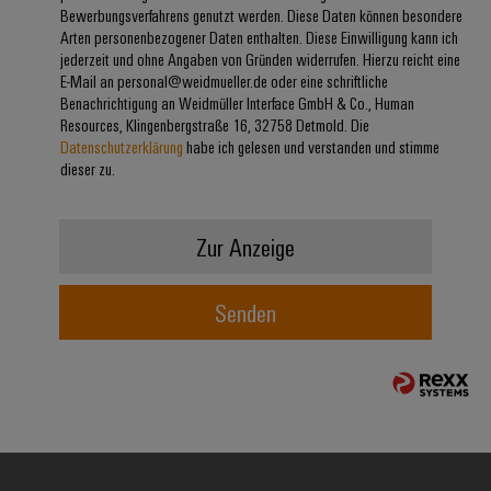
Bewerbungsverfahrens genutzt werden. Diese Daten können besondere
Modifizierte
Arten personenbezogener Daten enthalten. Diese Einwilligung kann ich
und
jederzeit und ohne Angaben von Gründen widerrufen. Hierzu reicht eine
bestückte
E-Mail an personal@weidmueller.de oder eine schriftliche
Benachrichtigung an Weidmüller Interface GmbH & Co., Human
Gehäuse
Resources, Klingenbergstraße 16, 32758 Detmold. Die
Datenschutzerklärung
habe ich gelesen und verstanden und stimme
Kundenspezifische
dieser zu.
Kabelkonfektionierung
Zur Anzeige
Produktinnovationen
Senden
Praxisnahe
Verbindungen für
Ihre Industrie.
Unsere Neuheiten
im Bereich
Industrial
Connectivity.