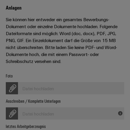
Leiterplattensteckverbinder
Schaltschrankbau
AI
Anlagen
Karriere auf
&
dem Kindel
Schienenfahrzeuge
Remote
Leiterplattenklemmen
Sie können hier entweder ein gesamtes Bewerbungs-
Unser
Moderne
Access
neues
Dokument oder einzelne Dokumente hochladen. Folgende
und
PCB
Distribution
&
digitale
Dateiformate sind möglich: Word (doc, docx), PDF, JPG,
Center in
Connector
Lösungen
Thüringen
Cloud-
PNG, GIF. Ein Einzeldokument darf die Größe von 15 MB
für
Services
Services
nicht überschreiten. Bitte laden Sie keine PDF- und Word-
klimafreundliche
Dokumente hoch, die mit einem Passwort- oder
Mobilitat
Original
Industrial
im
Schreibschutz versehen sind.
Equipment
Bahnverkehr
Service
Manufacturer
Platform
Foto
Schiffbau
(OEM)
easyConnect
Umfassende
Datei hochladen
Verbindungslösungen
für
die
Anschreiben / Komplette Unterlagen
Werkstatt
maritime
Industrie
&
Datei hochladen
Zubehör
Wasseraufbereitung
letztes Arbeitgeberzeugnis
&