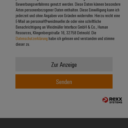
Bewerbungsverfahrens genutzt werden. Diese Daten können besondere
Modifizierte
Arten personenbezogener Daten enthalten. Diese Einwilligung kann ich
und
jederzeit und ohne Angaben von Gründen widerrufen. Hierzu reicht eine
bestückte
E-Mail an personal@weidmueller.de oder eine schriftliche
Benachrichtigung an Weidmüller Interface GmbH & Co., Human
Gehäuse
Resources, Klingenbergstraße 16, 32758 Detmold. Die
Datenschutzerklärung
habe ich gelesen und verstanden und stimme
Kundenspezifische
dieser zu.
Kabelkonfektionierung
Zur Anzeige
Produktinnovationen
Senden
Praxisnahe
Verbindungen für
Ihre Industrie.
Unsere Neuheiten
im Bereich
Industrial
Connectivity.