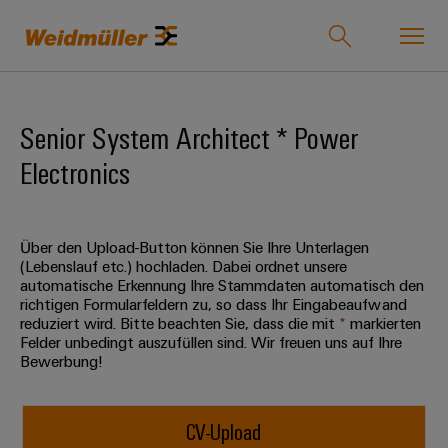
Onlineshop
Support Center
easyConnect
Senior System Architect * Power
Electronics
zurück zu
zurück
zurück
zurück
zurück
zurück zu
zurück
Industrien
Industrien
zu
zu
zu
zu
Unternehmen
zu
Lösungen
Produkte
Service
Vertrieb
Karriere
Weidmüller
Über den Upload-Button können Sie Ihre Unterlagen
Unser
IndustryMatch
(Lebenslauf etc.) hochladen. Dabei ordnet unsere
Lösungen
Unternehmen
Technologien
Verbindungstechnik
Kundenspezifische
Über
Für
automatische Erkennung Ihre Stammdaten automatisch den
Eine
richtigen Formularfeldern zu, so dass Ihr Eingabeaufwand
Produkte
uns
Berufserfahrene
3D-
reduziert wird. Bitte beachten Sie, dass die mit
*
markierten
Wer
SNAP
Reihenklemmen
Welt,
Produkte
Felder unbedingt auszufüllen sind. Wir freuen uns auf Ihre
in
wir
IN
Bestückte
Ansprechpartner
Entwicklungsmöglichkeiten
Bewerbung!
der
Steckverbinder
sind
Anschlusstechnologie
Klemmenleisten
für
Herausforderungen
Ihr
Profis
Service
greifbar
Leiterplattensteckverbinder
175
PUSH
Kundenspezifische
Weg
und
CV-Upload
&
Lösungen
Jahre