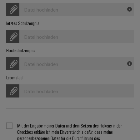
Werkzeuge
Abwasseraufbereitung
Datei hochladen
Automaten
Lösungen
für
letztes Schulzeugnis
die
Software
Wasser-
Datei hochladen
und
Markierer
Abwasserindustrie
Hochschulzeugnis
Industriedrucker
Wasserstoff
Wasserstoff
Datei hochladen
Industrieleuchte
als
Schlüsseltechnologie
Lebenslauf
Cabinet
für
die
Infrastructure
Datei hochladen
Energiewende
Windenergie
Assemblierungsservice
Effizienter
Betrieb
von
Bestückte
Mit der Eingabe meiner Daten und dem Setzen des Hakens in der
Windparks
Checkbox erkläre ich mein Einverständnis dafür, dass meine
Klemmenleisten
personenbezogenen Daten für die Durchführung des