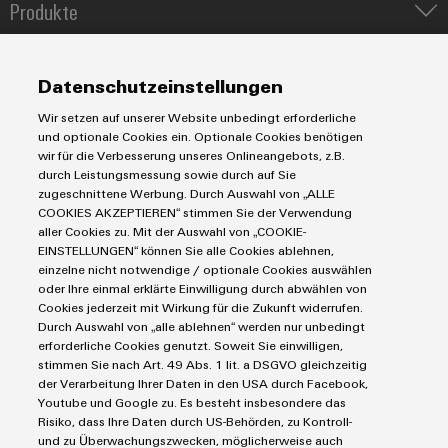
Produkte
IIoT & Automation Software
Umwe
Lösungen & Technologien
Industriedrucker
Produ
Datenschutzeinstellungen
Koppelrelais
Schne
Automatisierung
einfa
Wir setzen auf unserer Website unbedingt erforderliche
Leiterplattensteckverbinder und Leiterplattenklemmen
Service
Industrial IoT
REACH
und optionale Cookies ein. Optionale Cookies benötigen
PCF-D
Markierungssysteme
wir für die Verbesserung unseres Onlineangebots, z.B.
Industrial Security
herun
Connectivity Consulting
durch Leistungsmessung sowie durch auf Sie
Reihenklemmen
Single Pair Ethernet
Industrien
eShop / Digitale Bestellmöglichkeiten
zugeschnittene Werbung. Durch Auswahl von „ALLE
Stromversorgungen
Smart Metering
COOKIES AKZEPTIEREN“ stimmen Sie der Verwendung
Engineering-Daten
Datencenter
aller Cookies zu. Mit der Auswahl von „COOKIE-
SNAP IN Anschlusstechnologie
PCB Connector Services
EINSTELLUNGEN“ können Sie alle Cookies ablehnen,
AGB
Gerätehersteller
Workplace Solutions
einzelne nicht notwendige / optionale Cookies auswählen
Weidmüller
Support Center
Impressum
Maschinenbau
oder Ihre einmal erklärte Einwilligung durch abwählen von
Configurator
Technische Produktkataloge
Einkaufs- /Lieferanteninformationen
Photovoltaik
Cookies jederzeit mit Wirkung für die Zukunft widerrufen.
Digital
Durch Auswahl von „alle ablehnen“ werden nur unbedingt
Weidmüller Configurator
Datenschutzerklärung
Engineering
Wasserstoff
erforderliche Cookies genutzt. Soweit Sie einwilligen,
auf einem
Cookie Richtlinie
Weidmüller Industry Match
stimmen Sie nach Art. 49 Abs. 1 lit. a DSGVO gleichzeitig
neuen Niveau
‒ intuitiv,
der Verarbeitung Ihrer Daten in den USA durch Facebook,
Cookie Einstellungen
Windenergie
unkompliziert,
Youtube und Google zu. Es besteht insbesondere das
schnell
Risiko, dass Ihre Daten durch US-Behörden, zu Kontroll-
Weidmüller GmbH & Co KG
und zu Überwachungszwecken, möglicherweise auch