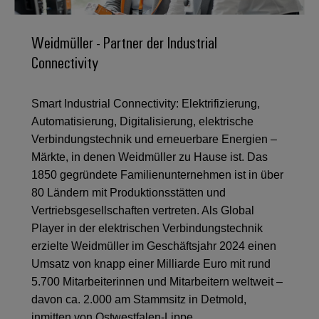
IN
Kabelkonfektionierung
zu
Offene
Leiterplattenklemmen
erlebbar
Weidmüller
Anschlusstechnologie
uns
Stellen
Vertrieb
werden.
Fast
für
Weidmüller - Partner der Industrial
Gehäusesysteme
Zahlen
DC-
Delivery
Promotionfahrzeug
Datencenter
Berufserfahrene
und
Connectivity
und
Microgrids
Service
Lösungen
Unternehmen
-
und
Fakten
Produkte
u-
komponenten
Distribution
Smart Industrial Connectivity: Elektrifizierung,
Für
für
Unser
OS
Karriere
Beratung
Rechenzentren
Automatisierung, Digitalisierung, elektrische
Kabeleinführungssysteme
Studierende
Info
Vorstand
Edge
–
und
Verbindungstechnik und erneuerbare Energien –
und
effizient,
für
Computing
digitale
Werkstudententätigkeiten
Märkte, in denen Weidmüller zu Hause ist. Das
Nachhaltigkeit
zuverlässig,
-
unsere
Planung
skalierbar
1850 gegründete Familienunternehmen ist in über
Industrial
komponenten
Partner
Praktika
Weidmüller
80 Ländern mit Produktionsstätten und
5G
Energiespeicher
easyConnect
Academy
Anschlussleitungen,
Vertriebsgesellschaften vertreten. Als Global
Vertrieb
Abschlussarbeiten
Lösungen
-
Single
Patchkabel
Player in der elektrischen Verbindungstechnik
und
People
Ihre
Großhandelssuche
Neuanfang
Produkte
erzielte Weidmüller im Geschäftsjahr 2024 einen
Pair
und
&
für
Industrial
für
Umsatz von knapp einer Milliarde Euro mit rund
Ethernet
Kabel
Energiespeichersysteme
Culture
Service
Studienabbrecher
5.700 Mitarbeiterinnen und Mitarbeitern weltweit –
(ESS)
SPS
Platform
News
davon ca. 2.000 am Stammsitz in Detmold,
Compliance
Energieübertragung
Offene
Systemverkabelung
inmitten von Ostwestfalen-Lippe.