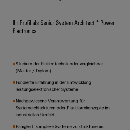
Leiterplattensteckverbinder
Schaltschrankbau
AI
Karriere auf
&
dem Kindel
Schienenfahrzeuge
Remote
Leiterplattenklemmen
Ihr Profil als Senior System Architect * Power
Unser
Moderne
Access
neues
und
Electronics
PCB
Distribution
&
digitale
Center in
Connector
Lösungen
Thüringen
Cloud-
für
Services
Services
klimafreundliche
Mobilitat
Original
Industrial
im
Studium der Elektrotechnik oder vergleichbar
Equipment
Bahnverkehr
Service
(Master / Diplom)
Manufacturer
Platform
Schiffbau
(OEM)
Fundierte Erfahrung in der Entwicklung
easyConnect
Umfassende
leistungselektronischer Systeme
Verbindungslösungen
für
die
Nachgewiesene Verantwortung für
Werkstatt
maritime
Systemarchitekturen oder Plattformkonzepte im
Industrie
&
industriellen Umfeld
Zubehör
Wasseraufbereitung
Fähigkeit, komplexe Systeme zu strukturieren,
&