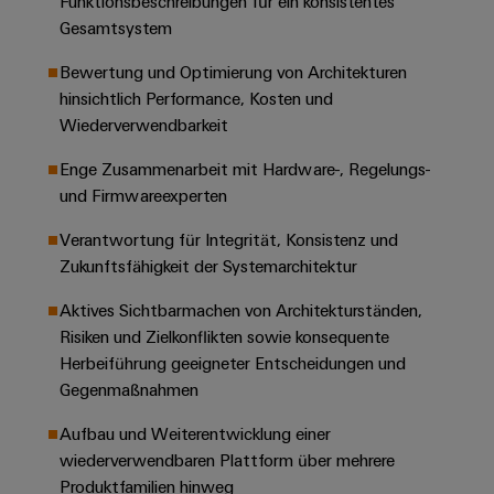
Funktionsbeschreibungen für ein konsistentes
&
Solution
Automation
PSIRT
Systeme
Gesamtsystem
Gas
Partner
Sicherer
finden
Stellenbörse
Industrial
Industrial
Bewertung und Optimierung von Architekturen
Betrieb
IoT
hinsichtlich Performance, Kosten und
Ethernet
Digitale
mit
Solution
vernetzten
Wiederverwendbarkeit
Bestellmöglichkeiten
Partner
Industrial
Lösungen
Touch-
für
-
Security
Enge Zusammenarbeit mit Hardware-, Regelungs-
Panels
eShop
die
Systemintegratoren
und Firmwareexperten
Prozessindustrie
Industrial
Engineering-
OCI-
Verantwortung für Integrität, Konsistenz und
Service
Photovoltaik
und
Schnittstelle
Zukunftsfähigkeit der Systemarchitektur
Platform
Mehr
Visualisierungstools
Messen
Chancen in der
Ressourceneffizienz
EDI-
easyConnect
&
Entwicklung
Aktives Sichtbarmachen von Architekturständen,
durch
Energiemessung
Schnittstelle
Spannende Aufgabe
Events
Risiken und Zielkonflikten sowie konsequente
Sonnenenergie
EZA-
in unseren
und
Herbeiführung geeigneter Entscheidungen und
Entwicklungsbereic
Regler
Schaltschrankbau
Smart
Globale
Gegenmaßnahmen
ALLE
Lösungen
Metering
Messen
SERVICES
für
Aufbau und Weiterentwicklung einer
&
die
Weidmüller
Gerätehersteller
wiederverwendbaren Plattform über mehrere
Events
Herausforderungen
Industrial
Produktfamilien hinweg
im