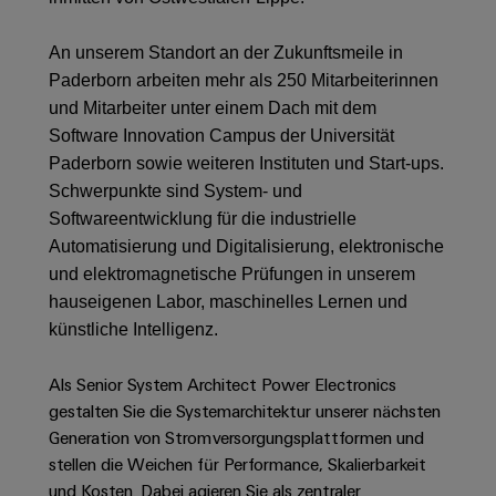
Schaltschrank-
Connectivity
Messen
und
Stellen
&
Weidmüller
und
Consulting
-
für
Migrationslösungen
An unserem Standort an der Zukunftsmeile in
Welt
Feldebene
Newsletter
verteilung
Studierende
Paderborn arbeiten mehr als 250 Mitarbeiterinnen
Digitales
Anmeldung
Serviceschnittstellen
Orange
Stabilität
Feldverdrahtung
und Mitarbeiter unter einem Dach mit dem
Engineering
und
Mag
Software Innovation Campus der Universität
Verteilerboxen
Sicherheit
Smart
Für
|
Weidmüller
Paderborn sowie weiteren Instituten und Start-ups.
für
Kundenservice
Cabinet
moderne
Schülerinnen
Kundenmagazin
Configurator
Schwerpunkte sind System- und
Energienetze
Building
und
Webshop
Softwareentwicklung für die industrielle
Elektronik
Länder
PCB
Schüler
Gebäudeinfrastruktur
Automatisierung und Digitalisierung, elektronische
Smart
Connector
Preisliste
Koppelrelais
und elektromagnetische Prüfungen in unserem
Lösungen
Management
Metering
Ausbildung
Services
für
&
hauseigenen Labor, maschinelles Lernen und
Informationen
Kataloganforderung
die
Weidmüller
Halbleiterrelais
künstliche Intelligenz.
Duales
spezifischen
und
Akkreditiertes
Configurator
Anforderungen
Studium
Zertifikate
Labor
Trennverstärker
in
Als Senior System Architect Power Electronics
der
Workplace
und
gestalten Sie die Systemarchitektur unserer nächsten
Schülerpraktika
Gebäudeinfrastruktur
Solutions
Messumformer
Generation von Stromversorgungsplattformen und
Presse
Support
Erfolgreiche
Gerätehersteller
stellen die Weichen für Performance, Skalierbarkeit
Stromversorgungen
Karrierewege
und Kosten. Dabei agieren Sie als zentraler
Innovative