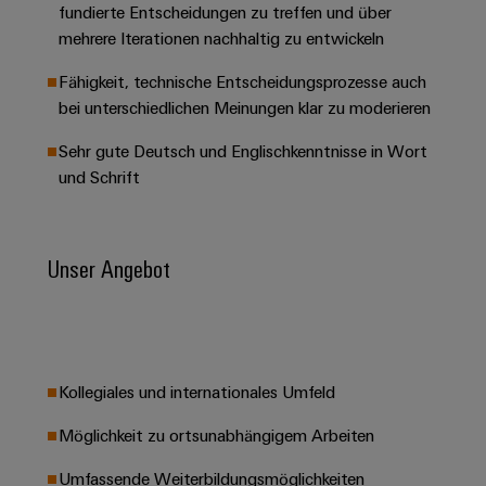
Werkzeuge
fundierte Entscheidungen zu treffen und über
Abwasseraufbereitung
mehrere Iterationen nachhaltig zu entwickeln
Automaten
Lösungen
für
Fähigkeit, technische Entscheidungsprozesse auch
die
Software
bei unterschiedlichen Meinungen klar zu moderieren
Wasser-
und
Markierer
Sehr gute Deutsch und Englischkenntnisse in Wort
Abwasserindustrie
und Schrift
Industriedrucker
Wasserstoff
Wasserstoff
Industrieleuchte
als
Unser Angebot
Schlüsseltechnologie
Cabinet
für
die
Infrastructure
Energiewende
Windenergie
Assemblierungsservice
Effizienter
Kollegiales und internationales Umfeld
Betrieb
von
Bestückte
Möglichkeit zu ortsunabhängigem Arbeiten
Windparks
Klemmenleisten
Umfassende Weiterbildungsmöglichkeiten