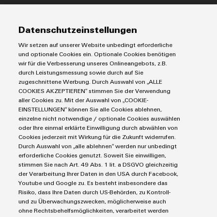
IIoT & Automation Software
Lösungen & Technologien
Industriedrucker
Datenschutzeinstellungen
Koppelrelais
Automatisierung
Wir setzen auf unserer Website unbedingt erforderliche
Leiterplattensteckverbinder und Leiterplattenklemmen
Service
Industrial IoT
und optionale Cookies ein. Optionale Cookies benötigen
Markierungssysteme
wir für die Verbesserung unseres Onlineangebots, z.B.
Industrial Security
Connectivity Consulting
durch Leistungsmessung sowie durch auf Sie
Reihenklemmen
Single Pair Ethernet
Industrien
eShop / Digitale Bestellmöglichkeiten
zugeschnittene Werbung. Durch Auswahl von „ALLE
Stromversorgungen
Smart Metering
COOKIES AKZEPTIEREN“ stimmen Sie der Verwendung
Engineering-Daten
Datencenter
aller Cookies zu. Mit der Auswahl von „COOKIE-
SNAP IN Anschlusstechnologie
PCB Connector Services
EINSTELLUNGEN“ können Sie alle Cookies ablehnen,
AGB
Gerätehersteller
Workplace Solutions
einzelne nicht notwendige / optionale Cookies auswählen
Support Center
Impressum
Maschinenbau
oder Ihre einmal erklärte Einwilligung durch abwählen von
Technische Produktkataloge
Einkaufs- /Lieferanteninformationen
Photovoltaik
Cookies jederzeit mit Wirkung für die Zukunft widerrufen.
Durch Auswahl von „alle ablehnen“ werden nur unbedingt
Weidmüller Configurator
Datenschutzerklärung
Wasserstoff
erforderliche Cookies genutzt. Soweit Sie einwilligen,
Cookie Richtlinie
Weidmüller Industry Match
stimmen Sie nach Art. 49 Abs. 1 lit. a DSGVO gleichzeitig
der Verarbeitung Ihrer Daten in den USA durch Facebook,
Cookie Einstellungen
Windenergie
Youtube und Google zu. Es besteht insbesondere das
Risiko, dass Ihre Daten durch US-Behörden, zu Kontroll-
Weidmüller GmbH & Co KG
und zu Überwachungszwecken, möglicherweise auch
ohne Rechtsbehelfsmöglichkeiten, verarbeitet werden
Klingenbergstraße 26