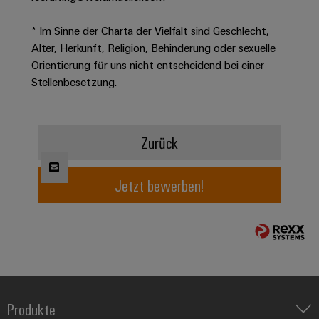
* Im Sinne der Charta der Vielfalt sind Geschlecht,
Umwe
Alter, Herkunft, Religion, Behinderung oder sexuelle
Produ
Orientierung für uns nicht entscheidend bei einer
Schne
Stellenbesetzung.
einfa
REACH
PCF-D
herun
Zurück
Jetzt bewerben!
Weidmüller
Configurator
Digital
Engineering
auf einem
neuen Niveau
‒ intuitiv,
unkompliziert,
schnell
Produkte