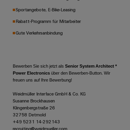
Modifizierte
Sportangebote, E-Bike-Leasing
und
bestückte
Rabatt-Programm für Mitarbeiter
Gehäuse
Gute Verkehrsanbindung
Kundenspezifische
Kabelkonfektionierung
Bewerben Sie sich jetzt als
Senior System Architect *
Power Electronics
über den Bewerben-Button. Wir
Produktinnovationen
freuen uns auf Ihre Bewerbung!
Praxisnahe
Verbindungen für
Ihre Industrie.
Weidmüller Interface GmbH & Co. KG
Unsere Neuheiten
Susanne Brockhausen
im Bereich
Industrial
Klingenbergstraße 26
Connectivity.
32758 Detmold
+49 5231 14-292143
recruiting@weidmueller.com