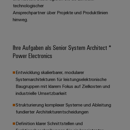
Unternehmensmeldungen
Technischer
Verbindungslösungen
technologischer
Systeme
Elektronikgehäuse
Support
für
Offene
Ansprechpartner über Projekte und Produktlinien
Fachpressemeldungen
und
Geräte
Ausbildungs-
hinweg.
Blitz-
Lösungen
Umweltbezogene
Pressekontakt
Konventionelle
und
und
Produktkonformität
Energieerzeugung
Dezentrale
Studienplätze
Überspannungsschutz
Zukunftssicherheit
Automatisierung
Engineering
Ihre Aufgaben als Senior System Architect *
für
Unsere
PV
Daten
bewährte
Energiemanagement-
Power Electronics
Partner
Veranstaltungen
Generatoranschlusskasten
Energieerzeugung
Lösungen
Technische
IIoT
Aktuelle
Maschinenbau
Feldbusverteiler
Produktkataloge
Entwicklung skalierbarer, modularer
IIoT
and
Termine
Lösungen
Systemarchitekturen für leistungselektronische
&
Reparatur
für
Automation
verschiedene
Baugruppen mit klarem Fokus auf Zielkosten und
Workshops
Automation
und
Partner
Automatisierung
Segmente
industrielle Umsetzbarkeit
für
Software
Ersatzteile
Netzwerk
der
&
Schulklassen
Maschinen
Software
Strukturierung komplexer Systeme und Ableitung
Industrial
Trainings
und
IIoT
fundierter Architekturentscheidungen
Fabrikautomation
Analytics
und
and
Steuerungen
Webinare
Definition klarer Schnittstellen und
Öl
Automation
Industrial
I/O-