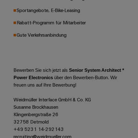
Modifizierte
Sportangebote, E-Bike-Leasing
und
bestückte
Rabatt-Programm für Mitarbeiter
Gehäuse
Gute Verkehrsanbindung
Kundenspezifische
Kabelkonfektionierung
Bewerben Sie sich jetzt als
Senior System Architect *
Power Electronics
über den Bewerben-Button. Wir
Produktinnovationen
freuen uns auf Ihre Bewerbung!
Praxisnahe
Verbindungen für
Ihre Industrie.
Weidmüller Interface GmbH & Co. KG
Unsere Neuheiten
Susanne Brockhausen
im Bereich
Industrial
Klingenbergstraße 26
Connectivity.
32758 Detmold
+49 5231 14-292143
recruiting@weidmueller.com