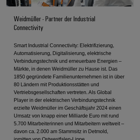
IN
Kabelkonfektionierung
zu
Offene
Leiterplattenklemmen
erlebbar
Weidmüller
Anschlusstechnologie
uns
Stellen
Vertrieb
werden.
Fast
für
Weidmüller - Partner der Industrial
Gehäusesysteme
Zahlen
DC-
Delivery
Promotionfahrzeug
Datencenter
Berufserfahrene
und
Connectivity
und
Microgrids
Service
Lösungen
Unternehmen
-
und
Fakten
Produkte
u-
komponenten
Distribution
Smart Industrial Connectivity: Elektrifizierung,
Für
für
Unser
OS
Karriere
Beratung
Rechenzentren
Automatisierung, Digitalisierung, elektrische
Kabeleinführungssysteme
Studierende
Info
Vorstand
Edge
–
und
Verbindungstechnik und erneuerbare Energien –
und
effizient,
für
Computing
digitale
Werkstudententätigkeiten
Märkte, in denen Weidmüller zu Hause ist. Das
Nachhaltigkeit
zuverlässig,
-
unsere
Planung
skalierbar
1850 gegründete Familienunternehmen ist in über
Industrial
komponenten
Partner
Praktika
Weidmüller
80 Ländern mit Produktionsstätten und
5G
Energiespeicher
easyConnect
Academy
Anschlussleitungen,
Vertriebsgesellschaften vertreten. Als Global
Vertrieb
Abschlussarbeiten
Lösungen
-
Single
Patchkabel
Player in der elektrischen Verbindungstechnik
und
People
Ihre
Großhandelssuche
Neuanfang
Produkte
erzielte Weidmüller im Geschäftsjahr 2024 einen
Pair
und
&
für
Industrial
für
Umsatz von knapp einer Milliarde Euro mit rund
Ethernet
Kabel
Energiespeichersysteme
Culture
Service
Studienabbrecher
5.700 Mitarbeiterinnen und Mitarbeitern weltweit –
(ESS)
SPS
Platform
News
davon ca. 2.000 am Stammsitz in Detmold,
Compliance
Energieübertragung
Offene
Systemverkabelung
inmitten von Ostwestfalen-Lippe.