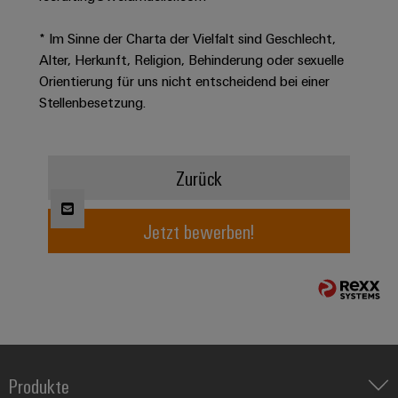
* Im Sinne der Charta der Vielfalt sind Geschlecht,
Umwe
Alter, Herkunft, Religion, Behinderung oder sexuelle
Produ
Orientierung für uns nicht entscheidend bei einer
Schne
Stellenbesetzung.
einfa
REACH
PCF-D
herun
Zurück
Jetzt bewerben!
Weidmüller
Configurator
Digital
Engineering
auf einem
neuen Niveau
‒ intuitiv,
unkompliziert,
schnell
Produkte