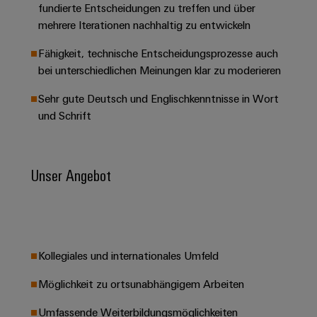
Werkzeuge
fundierte Entscheidungen zu treffen und über
Abwasseraufbereitung
mehrere Iterationen nachhaltig zu entwickeln
Automaten
Lösungen
für
Fähigkeit, technische Entscheidungsprozesse auch
die
Software
bei unterschiedlichen Meinungen klar zu moderieren
Wasser-
und
Markierer
Sehr gute Deutsch und Englischkenntnisse in Wort
Abwasserindustrie
und Schrift
Industriedrucker
Wasserstoff
Wasserstoff
Industrieleuchte
als
Unser Angebot
Schlüsseltechnologie
Cabinet
für
die
Infrastructure
Energiewende
Windenergie
Assemblierungsservice
Effizienter
Kollegiales und internationales Umfeld
Betrieb
von
Bestückte
Möglichkeit zu ortsunabhängigem Arbeiten
Windparks
Klemmenleisten
Umfassende Weiterbildungsmöglichkeiten