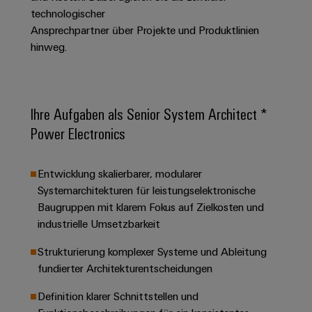
Unternehmensmeldungen
Technischer
Verbindungslösungen
technologischer
Systeme
Elektronikgehäuse
Support
für
Offene
Ansprechpartner über Projekte und Produktlinien
Fachpressemeldungen
und
Geräte
Ausbildungs-
hinweg.
Blitz-
Lösungen
Umweltbezogene
Pressekontakt
Konventionelle
und
und
Produktkonformität
Energieerzeugung
Dezentrale
Studienplätze
Überspannungsschutz
Zukunftssicherheit
Automatisierung
Engineering
Ihre Aufgaben als Senior System Architect *
für
Unsere
PV
Daten
bewährte
Energiemanagement-
Power Electronics
Partner
Veranstaltungen
Generatoranschlusskasten
Energieerzeugung
Lösungen
Technische
IIoT
Aktuelle
Maschinenbau
Feldbusverteiler
Produktkataloge
Entwicklung skalierbarer, modularer
IIoT
and
Termine
Lösungen
Systemarchitekturen für leistungselektronische
&
Reparatur
für
Automation
verschiedene
Baugruppen mit klarem Fokus auf Zielkosten und
Workshops
Automation
und
Partner
Automatisierung
Segmente
industrielle Umsetzbarkeit
für
Software
Ersatzteile
Netzwerk
der
&
Schulklassen
Maschinen
Software
Strukturierung komplexer Systeme und Ableitung
Industrial
Trainings
und
IIoT
fundierter Architekturentscheidungen
Fabrikautomation
Analytics
und
and
Steuerungen
Webinare
Definition klarer Schnittstellen und
Öl
Automation
Industrial
I/O-