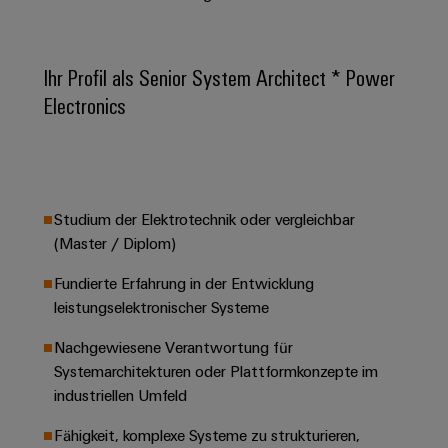
Leiterplattensteckverbinder
Schaltschrankbau
AI
Karriere auf
&
dem Kindel
Schienenfahrzeuge
Remote
Leiterplattenklemmen
Ihr Profil als Senior System Architect * Power
Unser
Moderne
Access
neues
und
Electronics
PCB
Distribution
&
digitale
Center in
Connector
Lösungen
Thüringen
Cloud-
für
Services
Services
klimafreundliche
Mobilitat
Original
Industrial
im
Studium der Elektrotechnik oder vergleichbar
Equipment
Bahnverkehr
Service
(Master / Diplom)
Manufacturer
Platform
Schiffbau
(OEM)
Fundierte Erfahrung in der Entwicklung
easyConnect
Umfassende
leistungselektronischer Systeme
Verbindungslösungen
für
die
Nachgewiesene Verantwortung für
Werkstatt
maritime
Systemarchitekturen oder Plattformkonzepte im
Industrie
&
industriellen Umfeld
Zubehör
Wasseraufbereitung
Fähigkeit, komplexe Systeme zu strukturieren,
&