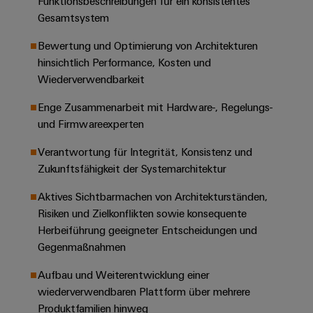
Funktionsbeschreibungen für ein konsistentes
&
Solution
Automation
PSIRT
Systeme
Gesamtsystem
Gas
Partner
Sicherer
finden
Stellenbörse
Industrial
Industrial
Bewertung und Optimierung von Architekturen
Betrieb
IoT
hinsichtlich Performance, Kosten und
Ethernet
Digitale
mit
Solution
vernetzten
Wiederverwendbarkeit
Bestellmöglichkeiten
Partner
Industrial
Lösungen
Touch-
für
-
Security
Enge Zusammenarbeit mit Hardware-, Regelungs-
Panels
eShop
die
Systemintegratoren
und Firmwareexperten
Prozessindustrie
Industrial
Engineering-
OCI-
Verantwortung für Integrität, Konsistenz und
Service
Photovoltaik
und
Schnittstelle
Zukunftsfähigkeit der Systemarchitektur
Platform
Mehr
Visualisierungstools
Messen
Chancen in der
Ressourceneffizienz
EDI-
easyConnect
&
Entwicklung
Aktives Sichtbarmachen von Architekturständen,
durch
Energiemessung
Schnittstelle
Spannende Aufgabe
Events
Risiken und Zielkonflikten sowie konsequente
Sonnenenergie
EZA-
in unseren
und
Herbeiführung geeigneter Entscheidungen und
Entwicklungsbereic
Regler
Schaltschrankbau
Smart
Globale
Gegenmaßnahmen
ALLE
Lösungen
Metering
Messen
SERVICES
für
Aufbau und Weiterentwicklung einer
&
die
Weidmüller
Gerätehersteller
wiederverwendbaren Plattform über mehrere
Events
Herausforderungen
Industrial
Produktfamilien hinweg
im