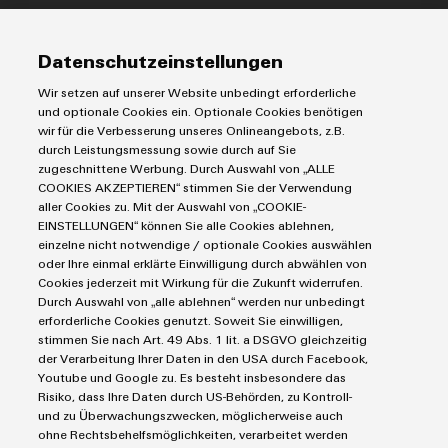
IIoT & Automation Software
Lösungen & Technologien
Industriedrucker
Datenschutzeinstellungen
Koppelrelais
Automatisierung
Wir setzen auf unserer Website unbedingt erforderliche
Leiterplattensteckverbinder und Leiterplattenklemmen
Service
Industrial IoT
und optionale Cookies ein. Optionale Cookies benötigen
Markierungssysteme
wir für die Verbesserung unseres Onlineangebots, z.B.
Industrial Security
Connectivity Consulting
durch Leistungsmessung sowie durch auf Sie
Reihenklemmen
Single Pair Ethernet
Industrien
eShop / Digitale Bestellmöglichkeiten
zugeschnittene Werbung. Durch Auswahl von „ALLE
Stromversorgungen
Smart Metering
COOKIES AKZEPTIEREN“ stimmen Sie der Verwendung
Engineering-Daten
Datencenter
aller Cookies zu. Mit der Auswahl von „COOKIE-
SNAP IN Anschlusstechnologie
PCB Connector Services
EINSTELLUNGEN“ können Sie alle Cookies ablehnen,
AGB
Gerätehersteller
Workplace Solutions
einzelne nicht notwendige / optionale Cookies auswählen
Support Center
Impressum
Maschinenbau
oder Ihre einmal erklärte Einwilligung durch abwählen von
Technische Produktkataloge
Einkaufs- /Lieferanteninformationen
Photovoltaik
Cookies jederzeit mit Wirkung für die Zukunft widerrufen.
Durch Auswahl von „alle ablehnen“ werden nur unbedingt
Weidmüller Configurator
Datenschutzerklärung
Wasserstoff
erforderliche Cookies genutzt. Soweit Sie einwilligen,
Cookie Richtlinie
Weidmüller Industry Match
stimmen Sie nach Art. 49 Abs. 1 lit. a DSGVO gleichzeitig
der Verarbeitung Ihrer Daten in den USA durch Facebook,
Cookie Einstellungen
Windenergie
Youtube und Google zu. Es besteht insbesondere das
Risiko, dass Ihre Daten durch US-Behörden, zu Kontroll-
Weidmüller GmbH & Co KG
und zu Überwachungszwecken, möglicherweise auch
ohne Rechtsbehelfsmöglichkeiten, verarbeitet werden
Klingenbergstraße 26