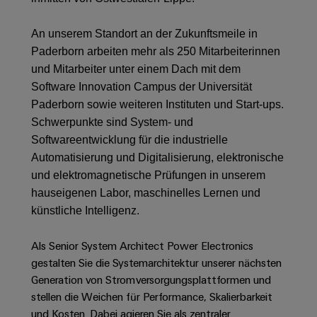
Schaltschrank-
Connectivity
Messen
und
Stellen
&
Weidmüller
und
Consulting
-
für
Migrationslösungen
An unserem Standort an der Zukunftsmeile in
Welt
Feldebene
Newsletter
verteilung
Studierende
Paderborn arbeiten mehr als 250 Mitarbeiterinnen
Digitales
Anmeldung
Serviceschnittstellen
Orange
Stabilität
Feldverdrahtung
und Mitarbeiter unter einem Dach mit dem
Engineering
und
Mag
Software Innovation Campus der Universität
Verteilerboxen
Sicherheit
Smart
Für
|
Weidmüller
Paderborn sowie weiteren Instituten und Start-ups.
für
Kundenservice
Cabinet
moderne
Schülerinnen
Kundenmagazin
Configurator
Schwerpunkte sind System- und
Energienetze
Building
und
Webshop
Softwareentwicklung für die industrielle
Elektronik
Länder
PCB
Schüler
Gebäudeinfrastruktur
Automatisierung und Digitalisierung, elektronische
Smart
Connector
Preisliste
Koppelrelais
und elektromagnetische Prüfungen in unserem
Lösungen
Management
Metering
Ausbildung
Services
für
&
hauseigenen Labor, maschinelles Lernen und
Informationen
Kataloganforderung
die
Weidmüller
Halbleiterrelais
künstliche Intelligenz.
Duales
spezifischen
und
Akkreditiertes
Configurator
Anforderungen
Studium
Zertifikate
Labor
Trennverstärker
in
Als Senior System Architect Power Electronics
der
Workplace
und
gestalten Sie die Systemarchitektur unserer nächsten
Schülerpraktika
Gebäudeinfrastruktur
Solutions
Messumformer
Generation von Stromversorgungsplattformen und
Presse
Support
Erfolgreiche
Gerätehersteller
stellen die Weichen für Performance, Skalierbarkeit
Stromversorgungen
Karrierewege
und Kosten. Dabei agieren Sie als zentraler
Innovative