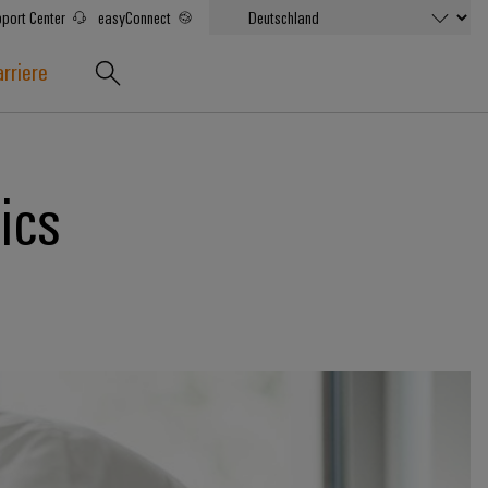
port Center
easyConnect
rriere
ics