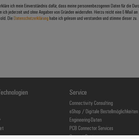
rkläre ich mein Einverständnis dafür, dass meine personenbezogenen Daten für die Du
 ich jederzeit und ohne Angaben von Gründen widerrufen. Hierzu reicht eine E-Mail an
old. Die
Datenschutzerklärung
habe ich gelesen und verstanden und stimme dieser zu.
echnologien
Service
Connectivity Consulting
eShop / Digitale Bestellmöglichkeiten
y
Engineering-Daten
et
PCB Connector Services
Support Center