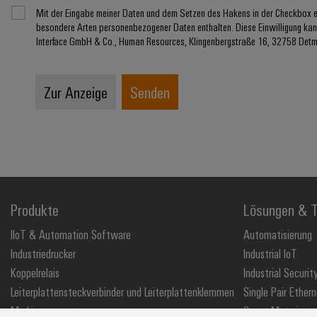
Mit der Eingabe meiner Daten und dem Setzen des Hakens in der Checkbox e
besondere Arten personenbezogener Daten enthalten. Diese Einwilligung kann
Interface GmbH & Co., Human Resources, Klingenbergstraße 16, 32758 Detm
Zur Anzeige
Senden
Produkte
Lösungen & T
IIoT & Automation Software
Automatisierung
Industriedrucker
Industrial IoT
Koppelrelais
Industrial Securit
Leiterplattensteckverbinder und Leiterplattenklemmen
Single Pair Ethern
Markierungssysteme
Smart Metering