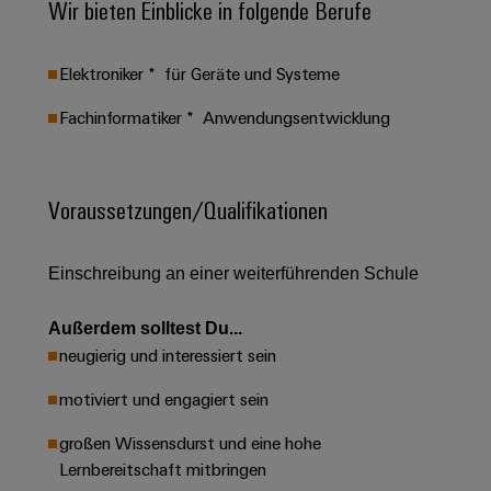
Schaltschrank-
Wir bieten Einblicke in folgende Berufe
Connectivity
Messen
und
Stellen
&
Weidmüller
und
Consulting
-
für
Migrationslösungen
Welt
Feldebene
Newsletter
verteilung
Elektroniker * für Geräte und Systeme
Studierende
Digitales
Anmeldung
Serviceschnittstellen
Orange
Stabilität
Feldverdrahtung
Engineering
Fachinformatiker * Anwendungsentwicklung
und
Mag
Verteilerboxen
Sicherheit
Smart
Für
|
Weidmüller
für
Kundenservice
Cabinet
moderne
Schülerinnen
Kundenmagazin
Configurator
Voraussetzungen/Qualifikationen
Energienetze
Building
und
Webshop
Elektronik
Länder
PCB
Schüler
Gebäudeinfrastruktur
Smart
Connector
Preisliste
Koppelrelais
Lösungen
Einschreibung an einer weiterführenden Schule
Management
Metering
Ausbildung
Services
für
&
Informationen
Kataloganforderung
die
Weidmüller
Halbleiterrelais
Außerdem solltest Du...
Duales
spezifischen
und
Akkreditiertes
Configurator
neugierig und interessiert sein
Anforderungen
Studium
Zertifikate
Labor
Trennverstärker
in
der
motiviert und engagiert sein
Workplace
und
Schülerpraktika
Gebäudeinfrastruktur
Solutions
Messumformer
großen Wissensdurst und eine hohe
Presse
Support
Erfolgreiche
Gerätehersteller
Lernbereitschaft mitbringen
Stromversorgungen
Karrierewege
Innovative