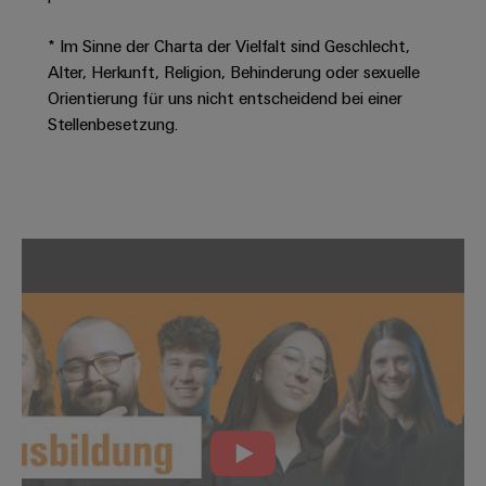
Leiterplattensteckverbinder
Schaltschrankbau
AI
Karriere auf
&
* Im Sinne der Charta der Vielfalt sind Geschlecht,
dem Kindel
Schienenfahrzeuge
Remote
Leiterplattenklemmen
Alter, Herkunft, Religion, Behinderung oder sexuelle
Unser
Moderne
Access
neues
Orientierung für uns nicht entscheidend bei einer
und
PCB
Distribution
&
digitale
Stellenbesetzung.
Center in
Connector
Lösungen
Thüringen
Cloud-
für
Services
Services
klimafreundliche
Mobilitat
Original
Industrial
im
Equipment
Bahnverkehr
Service
Manufacturer
Platform
Schiffbau
(OEM)
easyConnect
Umfassende
Verbindungslösungen
für
die
Werkstatt
maritime
Industrie
&
Zubehör
Wasseraufbereitung
&