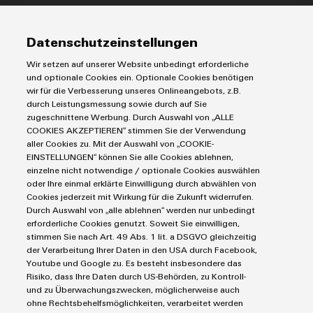
Modifizierte
IIoT & Automation Software
Lösungen & Technologien
und
Industriedrucker
Datenschutzeinstellungen
bestückte
Koppelrelais
Automatisierung
Wir setzen auf unserer Website unbedingt erforderliche
Gehäuse
Leiterplattensteckverbinder und Leiterplattenklemmen
Service
Industrial IoT
und optionale Cookies ein. Optionale Cookies benötigen
Markierungssysteme
wir für die Verbesserung unseres Onlineangebots, z.B.
Industrial Security
Kundenspezifische
Connectivity Consulting
durch Leistungsmessung sowie durch auf Sie
Reihenklemmen
Single Pair Ethernet
Industrien
Kabelkonfektionierung
eShop / Digitale Bestellmöglichkeiten
zugeschnittene Werbung. Durch Auswahl von „ALLE
Stromversorgungen
COOKIES AKZEPTIEREN“ stimmen Sie der Verwendung
Smart Metering
Engineering-Daten
Datencenter
aller Cookies zu. Mit der Auswahl von „COOKIE-
SNAP IN Anschlusstechnologie
PCB Connector Services
EINSTELLUNGEN“ können Sie alle Cookies ablehnen,
AGB
Gerätehersteller
Workplace Solutions
einzelne nicht notwendige / optionale Cookies auswählen
Support Center
Impressum
Maschinenbau
Produktinnovationen
oder Ihre einmal erklärte Einwilligung durch abwählen von
Technische Produktkataloge
Einkaufs- /Lieferanteninformationen
Cookies jederzeit mit Wirkung für die Zukunft widerrufen.
Photovoltaik
Praxisnahe
Durch Auswahl von „alle ablehnen“ werden nur unbedingt
Weidmüller Configurator
Verbindungen für
Datenschutzerklärung
Wasserstoff
Ihre Industrie.
erforderliche Cookies genutzt. Soweit Sie einwilligen,
Cookie Richtlinie
Unsere Neuheiten
Weidmüller Industry Match
stimmen Sie nach Art. 49 Abs. 1 lit. a DSGVO gleichzeitig
im Bereich
der Verarbeitung Ihrer Daten in den USA durch Facebook,
Cookie Einstellungen
Windenergie
Industrial
Youtube und Google zu. Es besteht insbesondere das
Connectivity.
Risiko, dass Ihre Daten durch US-Behörden, zu Kontroll-
Weidmüller GmbH & Co KG
und zu Überwachungszwecken, möglicherweise auch
ohne Rechtsbehelfsmöglichkeiten, verarbeitet werden
Klingenbergstraße 26