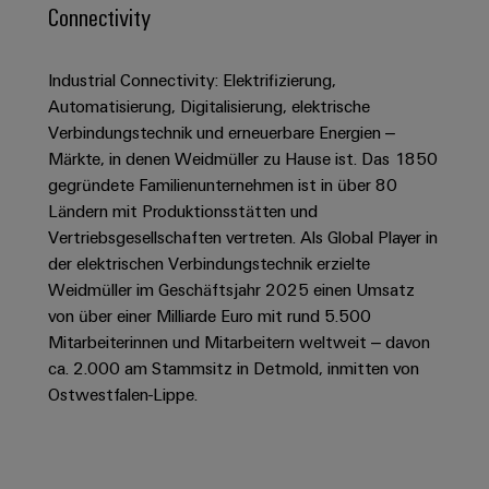
IN
Kabelkonfektionierung
zu
Offene
Connectivity
Leiterplattenklemmen
erlebbar
Weidmüller
Anschlusstechnologie
uns
Stellen
Vertrieb
werden.
Fast
für
Gehäusesysteme
Zahlen
DC-
Delivery
Promotionfahrzeug
Datencenter
Industrial Connectivity: Elektrifizierung,
Berufserfahrene
und
und
Microgrids
Service
Lösungen
Unternehmen
Automatisierung, Digitalisierung, elektrische
-
und
Fakten
Verbindungstechnik und erneuerbare Energien –
Produkte
u-
komponenten
Distribution
Märkte, in denen Weidmüller zu Hause ist. Das 1850
Für
für
Unser
OS
Karriere
Beratung
gegründete Familienunternehmen ist in über 80
Rechenzentren
Kabeleinführungssysteme
Studierende
Info
Vorstand
Edge
–
und
Ländern mit Produktionsstätten und
und
effizient,
für
Computing
Vertriebsgesellschaften vertreten. Als Global Player in
digitale
Werkstudententätigkeiten
Nachhaltigkeit
zuverlässig,
-
unsere
der elektrischen Verbindungstechnik erzielte
Planung
skalierbar
Industrial
komponenten
Partner
Praktika
Weidmüller im Geschäftsjahr 2025 einen Umsatz
Weidmüller
5G
Energiespeicher
easyConnect
von über einer Milliarde Euro mit rund 5.500
Academy
Anschlussleitungen,
Vertrieb
Abschlussarbeiten
Lösungen
-
Mitarbeiterinnen und Mitarbeitern weltweit – davon
Single
Patchkabel
und
People
ca. 2.000 am Stammsitz in Detmold, inmitten von
Ihre
Großhandelssuche
Neuanfang
Produkte
Pair
und
Ostwestfalen-Lippe.
&
für
Industrial
für
Ethernet
Kabel
Energiespeichersysteme
Culture
Service
Studienabbrecher
(ESS)
SPS
Platform
News
Compliance
Energieübertragung
Offene
Systemverkabelung