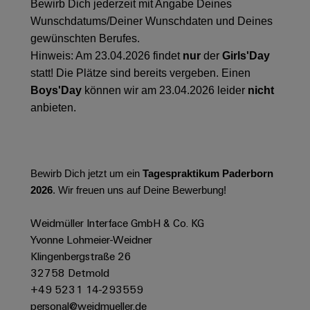
&
Solution
Bewirb Dich jederzeit mit Angabe Deines
Automation
PSIRT
Systeme
Gas
Partner
Wunschdatums/Deiner Wunschdaten und Deines
Sicherer
finden
Stellenbörse
Industrial
gewünschten Berufes.
Industrial
Betrieb
Hinweis: Am 23.04.2026 findet
nur
der
Girls'Day
IoT
Ethernet
Digitale
mit
Solution
statt! Die Plätze sind bereits vergeben. Einen
vernetzten
Bestellmöglichkeiten
Partner
Industrial
Lösungen
Touch-
Boys'Day
können wir am 23.04.2026 leider
nicht
für
-
Security
Panels
anbieten.
eShop
die
Systemintegratoren
Prozessindustrie
Industrial
Engineering-
OCI-
Service
Photovoltaik
und
Schnittstelle
Platform
Mehr
Visualisierungstools
Messen
Bewirb Dich jetzt um ein
Tagespraktikum Paderborn
Chancen in der
Ressourceneffizienz
EDI-
easyConnect
&
Entwicklung
2026
. Wir freuen uns auf Deine Bewerbung!
durch
Energiemessung
Schnittstelle
Spannende Aufgabe
Events
Sonnenenergie
EZA-
in unseren
und
Weidmüller Interface GmbH & Co. KG
Entwicklungsbereic
Regler
Schaltschrankbau
Smart
Globale
Yvonne Lohmeier-Weidner
ALLE
Lösungen
Klingenbergstraße 26
Metering
Messen
SERVICES
für
32758 Detmold
&
die
Weidmüller
Gerätehersteller
+49 5231 14-293559
Events
Herausforderungen
Industrial
personal@weidmueller.de
im