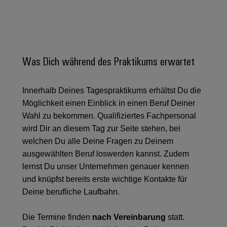
Unternehmensmeldungen
Technischer
Verbindungslösungen
Systeme
Elektronikgehäuse
Support
für
Offene
Fachpressemeldungen
und
Geräte
Ausbildungs-
Blitz-
Lösungen
Umweltbezogene
Pressekontakt
Konventionelle
und
und
Produktkonformität
Energieerzeugung
Dezentrale
Studienplätze
Was Dich während des Praktikums erwartet
Überspannungsschutz
Zukunftssicherheit
Automatisierung
Engineering
für
Unsere
PV
Daten
bewährte
Innerhalb Deines Tagespraktikums erhältst Du die
Energiemanagement-
Partner
Veranstaltungen
Generatoranschlusskasten
Energieerzeugung
Möglichkeit einen Einblick in einen Beruf Deiner
Lösungen
Technische
IIoT
Aktuelle
Wahl zu bekommen. Qualifiziertes Fachpersonal
Maschinenbau
Feldbusverteiler
Produktkataloge
IIoT
and
wird Dir an diesem Tag zur Seite stehen, bei
Termine
Lösungen
&
Reparatur
für
Automation
welchen Du alle Deine Fragen zu Deinem
verschiedene
Workshops
Automation
und
ausgewählten Beruf loswerden kannst. Zudem
Partner
Automatisierung
Segmente
für
Software
Ersatzteile
lernst Du unser Unternehmen genauer kennen
Netzwerk
der
&
Schulklassen
Maschinen
und knüpfst bereits erste wichtige Kontakte für
Software
Industrial
Trainings
und
IIoT
Deine berufliche Laufbahn.
Fabrikautomation
Analytics
und
and
Steuerungen
Webinare
Öl
Automation
Die Termine finden
nach Vereinbarung
statt.
Industrial
I/O-