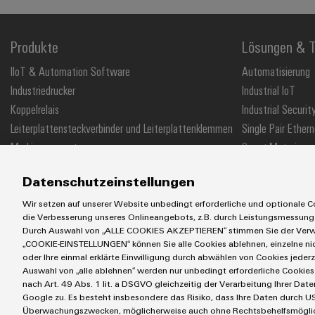
Produkte
Lösungen & T
IIoT & Automation Software
Automatisierung
Industriedrucker
Industrial IoT
Koppelrelais
Industrial Securit
Leiterplattensteckverbinder und Leiterplattenklemmen
Single Pair Ethern
Markierungssysteme
Smart Metering
Reihenklemmen
SNAP IN Anschlus
Datenschutzeinstellungen
Stromversorgungen
Workplace Soluti
Wir setzen auf unserer Website unbedingt erforderliche und optionale Co
die Verbesserung unseres Onlineangebots, z.B. durch Leistungsmessung
Durch Auswahl von „ALLE COOKIES AKZEPTIEREN“ stimmen Sie der Verwe
„COOKIE-EINSTELLUNGEN“ können Sie alle Cookies ablehnen, einzelne n
AGB
Impressum
Einkaufs- /Lieferanteninformationen
Datensch
oder Ihre einmal erklärte Einwilligung durch abwählen von Cookies jederz
Auswahl von „alle ablehnen“ werden nur unbedingt erforderliche Cookies 
Weidmüller GmbH & Co KG
Klingenbergstraße 26
32758 Detmold
nach Art. 49 Abs. 1 lit. a DSGVO gleichzeitig der Verarbeitung Ihrer D
Google zu. Es besteht insbesondere das Risiko, dass Ihre Daten durch US
Überwachungszwecken, möglicherweise auch ohne Rechtsbehelfsmöglichk