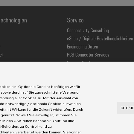
echnologien
Service
Connectivity Consulting
eShop / Digitale Bestellmöglichkeiten
y
Engineering-Daten
et
PCB Connector Services
Support Center
stechnologie
Technische Produktkataloge
ons
Weidmüller Configurator
okies ein. Optionale Cookies benötigen wir für
 sowie durch auf Sie zugeschnittene Werbung.
ndung aller Cookies zu. Mit der Auswahl von
icht notwendige / optionale Cookies auswählen
utzerklärung
Cookie Richtlinie
Cookie Einstellungen
COOKIE
eit mit Wirkung für die Zukunft widerrufen. Durch
genutzt. Soweit Sie einwilligen, stimmen Sie
Tel.: +49 5231 14-280
Fax +49 5231 14-28116
aten in den USA durch Facebook, Youtube und
-Behörden, zu Kontroll- und zu
eiten, verarbeitet werden können. Sie können