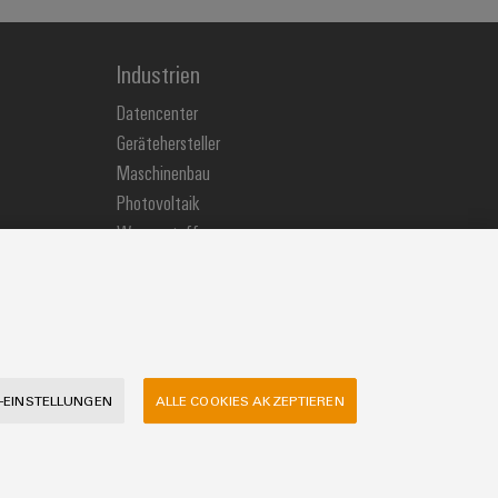
Industrien
Datencenter
Gerätehersteller
Maschinenbau
Photovoltaik
Wasserstoff
Weidmüller Industry Match
Windenergie
-EINSTELLUNGEN
ALLE COOKIES AKZEPTIEREN