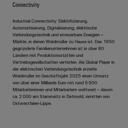
IN
Kabelkonfektionierung
zu
Offene
Connectivity
Leiterplattenklemmen
erlebbar
Weidmüller
Anschlusstechnologie
uns
Stellen
Vertrieb
werden.
Fast
für
Gehäusesysteme
Zahlen
DC-
Delivery
Promotionfahrzeug
Datencenter
Industrial Connectivity: Elektrifizierung,
Berufserfahrene
und
und
Microgrids
Service
Lösungen
Unternehmen
Automatisierung, Digitalisierung, elektrische
-
und
Fakten
Verbindungstechnik und erneuerbare Energien –
Produkte
u-
komponenten
Distribution
Märkte, in denen Weidmüller zu Hause ist. Das 1850
Für
für
Unser
OS
Karriere
Beratung
gegründete Familienunternehmen ist in über 80
Rechenzentren
Kabeleinführungssysteme
Studierende
Info
Vorstand
Edge
–
und
Ländern mit Produktionsstätten und
und
effizient,
für
Computing
Vertriebsgesellschaften vertreten. Als Global Player in
digitale
Werkstudententätigkeiten
Nachhaltigkeit
zuverlässig,
-
unsere
der elektrischen Verbindungstechnik erzielte
Planung
skalierbar
Industrial
komponenten
Partner
Praktika
Weidmüller im Geschäftsjahr 2025 einen Umsatz
Weidmüller
5G
Energiespeicher
easyConnect
von über einer Milliarde Euro mit rund 5.500
Academy
Anschlussleitungen,
Vertrieb
Abschlussarbeiten
Lösungen
-
Mitarbeiterinnen und Mitarbeitern weltweit – davon
Single
Patchkabel
und
People
ca. 2.000 am Stammsitz in Detmold, inmitten von
Ihre
Großhandelssuche
Neuanfang
Produkte
Pair
und
Ostwestfalen-Lippe.
&
für
Industrial
für
Ethernet
Kabel
Energiespeichersysteme
Culture
Service
Studienabbrecher
(ESS)
SPS
Platform
News
Compliance
Energieübertragung
Offene
Systemverkabelung