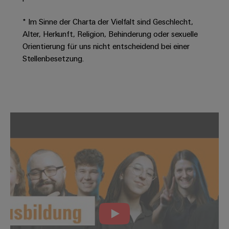
Leiterplattensteckverbinder
Schaltschrankbau
AI
Karriere auf
&
* Im Sinne der Charta der Vielfalt sind Geschlecht,
dem Kindel
Schienenfahrzeuge
Remote
Leiterplattenklemmen
Alter, Herkunft, Religion, Behinderung oder sexuelle
Unser
Moderne
Access
neues
Orientierung für uns nicht entscheidend bei einer
und
PCB
Distribution
&
digitale
Stellenbesetzung.
Center in
Connector
Lösungen
Thüringen
Cloud-
für
Services
Services
klimafreundliche
Mobilitat
Original
Industrial
im
Equipment
Bahnverkehr
Service
Manufacturer
Platform
Schiffbau
(OEM)
easyConnect
Umfassende
Verbindungslösungen
für
die
Werkstatt
maritime
Industrie
&
Zubehör
Wasseraufbereitung
&