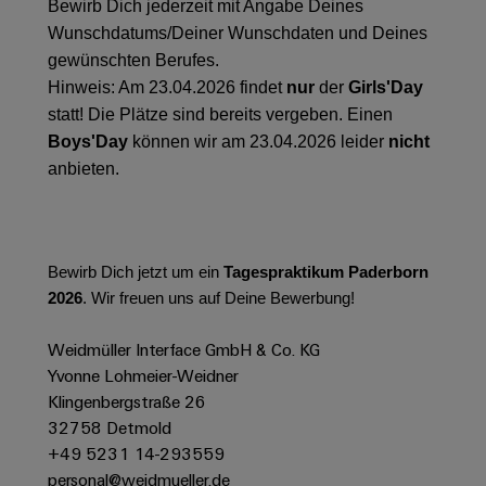
&
Solution
Bewirb Dich jederzeit mit Angabe Deines
Automation
PSIRT
Systeme
Gas
Partner
Wunschdatums/Deiner Wunschdaten und Deines
Sicherer
finden
Stellenbörse
Industrial
gewünschten Berufes.
Industrial
Betrieb
Hinweis: Am 23.04.2026 findet
nur
der
Girls'Day
IoT
Ethernet
Digitale
mit
Solution
statt! Die Plätze sind bereits vergeben. Einen
vernetzten
Bestellmöglichkeiten
Partner
Industrial
Lösungen
Touch-
Boys'Day
können wir am 23.04.2026 leider
nicht
für
-
Security
Panels
anbieten.
eShop
die
Systemintegratoren
Prozessindustrie
Industrial
Engineering-
OCI-
Service
Photovoltaik
und
Schnittstelle
Platform
Mehr
Visualisierungstools
Messen
Bewirb Dich jetzt um ein
Tagespraktikum Paderborn
Chancen in der
Ressourceneffizienz
EDI-
easyConnect
&
Entwicklung
2026
. Wir freuen uns auf Deine Bewerbung!
durch
Energiemessung
Schnittstelle
Spannende Aufgabe
Events
Sonnenenergie
EZA-
in unseren
und
Weidmüller Interface GmbH & Co. KG
Entwicklungsbereic
Regler
Schaltschrankbau
Smart
Globale
Yvonne Lohmeier-Weidner
ALLE
Lösungen
Klingenbergstraße 26
Metering
Messen
SERVICES
für
32758 Detmold
&
die
Weidmüller
Gerätehersteller
+49 5231 14-293559
Events
Herausforderungen
Industrial
personal@weidmueller.de
im