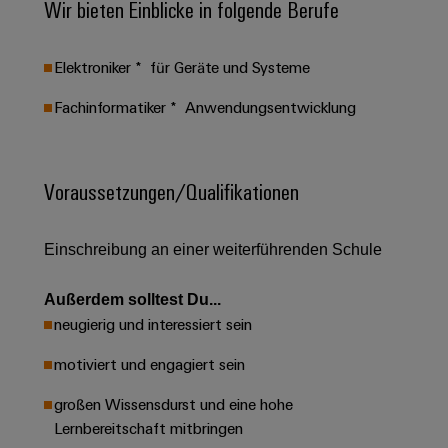
Schaltschrank-
Wir bieten Einblicke in folgende Berufe
Connectivity
Messen
und
Stellen
&
Weidmüller
und
Consulting
-
für
Migrationslösungen
Welt
Feldebene
Newsletter
verteilung
Elektroniker * für Geräte und Systeme
Studierende
Digitales
Anmeldung
Serviceschnittstellen
Orange
Stabilität
Feldverdrahtung
Engineering
Fachinformatiker * Anwendungsentwicklung
und
Mag
Verteilerboxen
Sicherheit
Smart
Für
|
Weidmüller
für
Kundenservice
Cabinet
moderne
Schülerinnen
Kundenmagazin
Configurator
Voraussetzungen/Qualifikationen
Energienetze
Building
und
Webshop
Elektronik
Länder
PCB
Schüler
Gebäudeinfrastruktur
Smart
Connector
Preisliste
Koppelrelais
Lösungen
Einschreibung an einer weiterführenden Schule
Management
Metering
Ausbildung
Services
für
&
Informationen
Kataloganforderung
die
Weidmüller
Halbleiterrelais
Außerdem solltest Du...
Duales
spezifischen
und
Akkreditiertes
Configurator
neugierig und interessiert sein
Anforderungen
Studium
Zertifikate
Labor
Trennverstärker
in
der
motiviert und engagiert sein
Workplace
und
Schülerpraktika
Gebäudeinfrastruktur
Solutions
Messumformer
großen Wissensdurst und eine hohe
Presse
Support
Erfolgreiche
Gerätehersteller
Lernbereitschaft mitbringen
Stromversorgungen
Karrierewege
Innovative