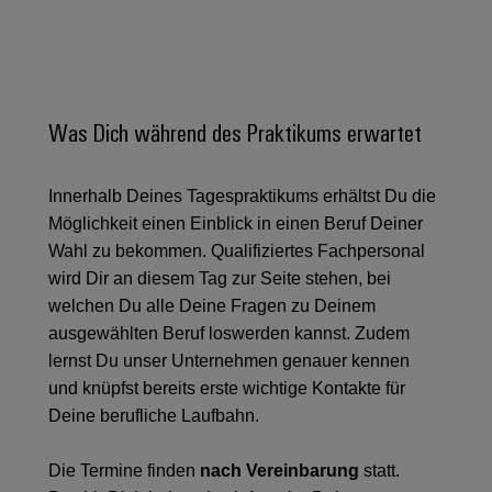
Unternehmensmeldungen
Technischer
Verbindungslösungen
Systeme
Elektronikgehäuse
Support
für
Offene
Fachpressemeldungen
und
Geräte
Ausbildungs-
Blitz-
Lösungen
Umweltbezogene
Pressekontakt
Konventionelle
und
und
Produktkonformität
Energieerzeugung
Dezentrale
Studienplätze
Was Dich während des Praktikums erwartet
Überspannungsschutz
Zukunftssicherheit
Automatisierung
Engineering
für
Unsere
PV
Daten
bewährte
Innerhalb Deines Tagespraktikums erhältst Du die
Energiemanagement-
Partner
Veranstaltungen
Generatoranschlusskasten
Energieerzeugung
Möglichkeit einen Einblick in einen Beruf Deiner
Lösungen
Technische
IIoT
Aktuelle
Wahl zu bekommen. Qualifiziertes Fachpersonal
Maschinenbau
Feldbusverteiler
Produktkataloge
IIoT
and
wird Dir an diesem Tag zur Seite stehen, bei
Termine
Lösungen
&
Reparatur
für
Automation
welchen Du alle Deine Fragen zu Deinem
verschiedene
Workshops
Automation
und
ausgewählten Beruf loswerden kannst. Zudem
Partner
Automatisierung
Segmente
für
Software
Ersatzteile
lernst Du unser Unternehmen genauer kennen
Netzwerk
der
&
Schulklassen
Maschinen
und knüpfst bereits erste wichtige Kontakte für
Software
Industrial
Trainings
und
IIoT
Deine berufliche Laufbahn.
Fabrikautomation
Analytics
und
and
Steuerungen
Webinare
Öl
Automation
Die Termine finden
nach Vereinbarung
statt.
Industrial
I/O-