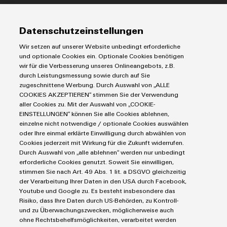
Modifizierte
IIoT & Automation Software
Lösungen & Technologien
und
Industriedrucker
Datenschutzeinstellungen
bestückte
Koppelrelais
Automatisierung
Wir setzen auf unserer Website unbedingt erforderliche
Gehäuse
Leiterplattensteckverbinder und Leiterplattenklemmen
Service
Industrial IoT
und optionale Cookies ein. Optionale Cookies benötigen
Markierungssysteme
wir für die Verbesserung unseres Onlineangebots, z.B.
Industrial Security
Kundenspezifische
Connectivity Consulting
durch Leistungsmessung sowie durch auf Sie
Reihenklemmen
Single Pair Ethernet
Industrien
Kabelkonfektionierung
eShop / Digitale Bestellmöglichkeiten
zugeschnittene Werbung. Durch Auswahl von „ALLE
Stromversorgungen
COOKIES AKZEPTIEREN“ stimmen Sie der Verwendung
Smart Metering
Engineering-Daten
Datencenter
aller Cookies zu. Mit der Auswahl von „COOKIE-
SNAP IN Anschlusstechnologie
PCB Connector Services
EINSTELLUNGEN“ können Sie alle Cookies ablehnen,
AGB
Gerätehersteller
Workplace Solutions
einzelne nicht notwendige / optionale Cookies auswählen
Support Center
Impressum
Maschinenbau
Produktinnovationen
oder Ihre einmal erklärte Einwilligung durch abwählen von
Technische Produktkataloge
Einkaufs- /Lieferanteninformationen
Cookies jederzeit mit Wirkung für die Zukunft widerrufen.
Photovoltaik
Praxisnahe
Durch Auswahl von „alle ablehnen“ werden nur unbedingt
Weidmüller Configurator
Verbindungen für
Datenschutzerklärung
Wasserstoff
Ihre Industrie.
erforderliche Cookies genutzt. Soweit Sie einwilligen,
Cookie Richtlinie
Unsere Neuheiten
Weidmüller Industry Match
stimmen Sie nach Art. 49 Abs. 1 lit. a DSGVO gleichzeitig
im Bereich
der Verarbeitung Ihrer Daten in den USA durch Facebook,
Cookie Einstellungen
Windenergie
Industrial
Youtube und Google zu. Es besteht insbesondere das
Connectivity.
Risiko, dass Ihre Daten durch US-Behörden, zu Kontroll-
Weidmüller GmbH & Co KG
und zu Überwachungszwecken, möglicherweise auch
ohne Rechtsbehelfsmöglichkeiten, verarbeitet werden
Klingenbergstraße 26