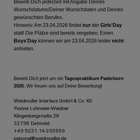
&
Solution
Bewirb Dich jederzeit mit Angabe Deines
Automation
PSIRT
Systeme
Gas
Partner
Wunschdatums/Deiner Wunschdaten und Deines
Sicherer
finden
Stellenbörse
Industrial
gewünschten Berufes.
Industrial
Betrieb
Hinweis: Am 23.04.2026 findet
nur
der
Girls'Day
IoT
Ethernet
Digitale
mit
Solution
statt! Die Plätze sind bereits vergeben. Einen
vernetzten
Bestellmöglichkeiten
Partner
Industrial
Lösungen
Touch-
Boys'Day
können wir am 23.04.2026 leider
nicht
für
-
Security
Panels
anbieten.
eShop
die
Systemintegratoren
Prozessindustrie
Industrial
Engineering-
OCI-
Service
Photovoltaik
und
Schnittstelle
Platform
Mehr
Visualisierungstools
Messen
Bewirb Dich jetzt um ein
Tagespraktikum Paderborn
Chancen in der
Ressourceneffizienz
EDI-
easyConnect
&
Entwicklung
2026
. Wir freuen uns auf Deine Bewerbung!
durch
Energiemessung
Schnittstelle
Spannende Aufgabe
Events
Sonnenenergie
EZA-
in unseren
und
Weidmüller Interface GmbH & Co. KG
Entwicklungsbereic
Regler
Schaltschrankbau
Smart
Globale
Yvonne Lohmeier-Weidner
ALLE
Lösungen
Klingenbergstraße 26
Metering
Messen
SERVICES
für
32758 Detmold
&
die
Weidmüller
Gerätehersteller
+49 5231 14-293559
Events
Herausforderungen
Industrial
personal@weidmueller.de
im