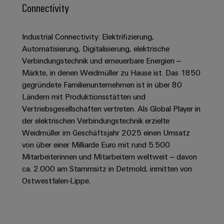
IN
Kabelkonfektionierung
zu
Offene
Connectivity
Leiterplattenklemmen
erlebbar
Weidmüller
Anschlusstechnologie
uns
Stellen
Vertrieb
werden.
Fast
für
Gehäusesysteme
Zahlen
DC-
Delivery
Promotionfahrzeug
Datencenter
Industrial Connectivity: Elektrifizierung,
Berufserfahrene
und
und
Microgrids
Service
Lösungen
Unternehmen
Automatisierung, Digitalisierung, elektrische
-
und
Fakten
Verbindungstechnik und erneuerbare Energien –
Produkte
u-
komponenten
Distribution
Märkte, in denen Weidmüller zu Hause ist. Das 1850
Für
für
Unser
OS
Karriere
Beratung
gegründete Familienunternehmen ist in über 80
Rechenzentren
Kabeleinführungssysteme
Studierende
Info
Vorstand
Edge
–
und
Ländern mit Produktionsstätten und
und
effizient,
für
Computing
Vertriebsgesellschaften vertreten. Als Global Player in
digitale
Werkstudententätigkeiten
Nachhaltigkeit
zuverlässig,
-
unsere
der elektrischen Verbindungstechnik erzielte
Planung
skalierbar
Industrial
komponenten
Partner
Praktika
Weidmüller im Geschäftsjahr 2025 einen Umsatz
Weidmüller
5G
Energiespeicher
easyConnect
von über einer Milliarde Euro mit rund 5.500
Academy
Anschlussleitungen,
Vertrieb
Abschlussarbeiten
Lösungen
-
Mitarbeiterinnen und Mitarbeitern weltweit – davon
Single
Patchkabel
und
People
ca. 2.000 am Stammsitz in Detmold, inmitten von
Ihre
Großhandelssuche
Neuanfang
Produkte
Pair
und
Ostwestfalen-Lippe.
&
für
Industrial
für
Ethernet
Kabel
Energiespeichersysteme
Culture
Service
Studienabbrecher
(ESS)
SPS
Platform
News
Compliance
Energieübertragung
Offene
Systemverkabelung