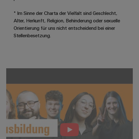
Leiterplattensteckverbinder
Schaltschrankbau
AI
Karriere auf
&
* Im Sinne der Charta der Vielfalt sind Geschlecht,
dem Kindel
Schienenfahrzeuge
Remote
Leiterplattenklemmen
Alter, Herkunft, Religion, Behinderung oder sexuelle
Unser
Moderne
Access
neues
Orientierung für uns nicht entscheidend bei einer
und
PCB
Distribution
&
digitale
Stellenbesetzung.
Center in
Connector
Lösungen
Thüringen
Cloud-
für
Services
Services
klimafreundliche
Mobilitat
Original
Industrial
im
Equipment
Bahnverkehr
Service
Manufacturer
Platform
Schiffbau
(OEM)
easyConnect
Umfassende
Verbindungslösungen
für
die
Werkstatt
maritime
Industrie
&
Zubehör
Wasseraufbereitung
&