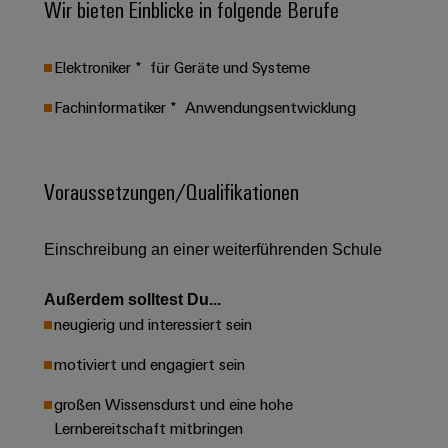
Schaltschrank-
Wir bieten Einblicke in folgende Berufe
Connectivity
Messen
und
Stellen
&
Weidmüller
und
Consulting
-
für
Migrationslösungen
Welt
Feldebene
Newsletter
verteilung
Elektroniker * für Geräte und Systeme
Studierende
Digitales
Anmeldung
Serviceschnittstellen
Orange
Stabilität
Feldverdrahtung
Engineering
Fachinformatiker * Anwendungsentwicklung
und
Mag
Verteilerboxen
Sicherheit
Smart
Für
|
Weidmüller
für
Kundenservice
Cabinet
moderne
Schülerinnen
Kundenmagazin
Configurator
Voraussetzungen/Qualifikationen
Energienetze
Building
und
Webshop
Elektronik
Länder
PCB
Schüler
Gebäudeinfrastruktur
Smart
Connector
Preisliste
Koppelrelais
Lösungen
Einschreibung an einer weiterführenden Schule
Management
Metering
Ausbildung
Services
für
&
Informationen
Kataloganforderung
die
Weidmüller
Halbleiterrelais
Außerdem solltest Du...
Duales
spezifischen
und
Akkreditiertes
Configurator
neugierig und interessiert sein
Anforderungen
Studium
Zertifikate
Labor
Trennverstärker
in
der
motiviert und engagiert sein
Workplace
und
Schülerpraktika
Gebäudeinfrastruktur
Solutions
Messumformer
großen Wissensdurst und eine hohe
Presse
Support
Erfolgreiche
Gerätehersteller
Lernbereitschaft mitbringen
Stromversorgungen
Karrierewege
Innovative