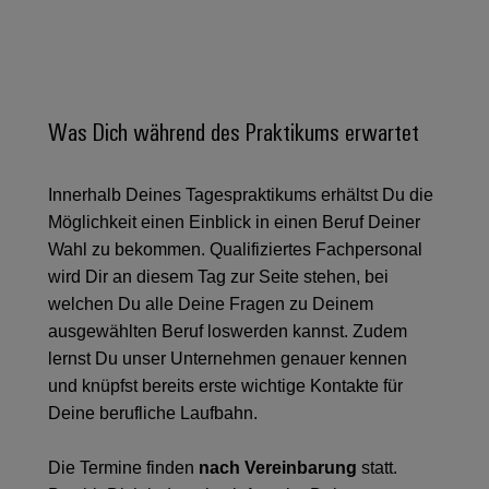
Unternehmensmeldungen
Technischer
Verbindungslösungen
Systeme
Elektronikgehäuse
Support
für
Offene
Fachpressemeldungen
und
Geräte
Ausbildungs-
Blitz-
Lösungen
Umweltbezogene
Pressekontakt
Konventionelle
und
und
Produktkonformität
Energieerzeugung
Dezentrale
Studienplätze
Was Dich während des Praktikums erwartet
Überspannungsschutz
Zukunftssicherheit
Automatisierung
Engineering
für
Unsere
PV
Daten
bewährte
Innerhalb Deines Tagespraktikums erhältst Du die
Energiemanagement-
Partner
Veranstaltungen
Generatoranschlusskasten
Energieerzeugung
Möglichkeit einen Einblick in einen Beruf Deiner
Lösungen
Technische
IIoT
Aktuelle
Wahl zu bekommen. Qualifiziertes Fachpersonal
Maschinenbau
Feldbusverteiler
Produktkataloge
IIoT
and
wird Dir an diesem Tag zur Seite stehen, bei
Termine
Lösungen
&
Reparatur
für
Automation
welchen Du alle Deine Fragen zu Deinem
verschiedene
Workshops
Automation
und
ausgewählten Beruf loswerden kannst. Zudem
Partner
Automatisierung
Segmente
für
Software
Ersatzteile
lernst Du unser Unternehmen genauer kennen
Netzwerk
der
&
Schulklassen
Maschinen
und knüpfst bereits erste wichtige Kontakte für
Software
Industrial
Trainings
und
IIoT
Deine berufliche Laufbahn.
Fabrikautomation
Analytics
und
and
Steuerungen
Webinare
Öl
Automation
Die Termine finden
nach Vereinbarung
statt.
Industrial
I/O-