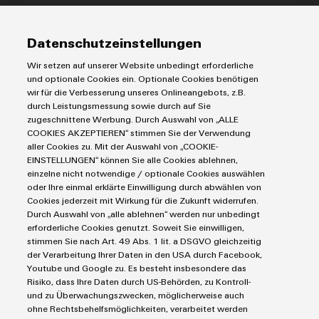
Modifizierte
IIoT & Automation Software
Lösungen & Technologien
und
Industriedrucker
Datenschutzeinstellungen
bestückte
Koppelrelais
Automatisierung
Wir setzen auf unserer Website unbedingt erforderliche
Gehäuse
Leiterplattensteckverbinder und Leiterplattenklemmen
Service
Industrial IoT
und optionale Cookies ein. Optionale Cookies benötigen
Markierungssysteme
wir für die Verbesserung unseres Onlineangebots, z.B.
Industrial Security
Kundenspezifische
Connectivity Consulting
durch Leistungsmessung sowie durch auf Sie
Reihenklemmen
Single Pair Ethernet
Industrien
Kabelkonfektionierung
eShop / Digitale Bestellmöglichkeiten
zugeschnittene Werbung. Durch Auswahl von „ALLE
Stromversorgungen
COOKIES AKZEPTIEREN“ stimmen Sie der Verwendung
Smart Metering
Engineering-Daten
Datencenter
aller Cookies zu. Mit der Auswahl von „COOKIE-
SNAP IN Anschlusstechnologie
PCB Connector Services
EINSTELLUNGEN“ können Sie alle Cookies ablehnen,
AGB
Gerätehersteller
Workplace Solutions
einzelne nicht notwendige / optionale Cookies auswählen
Support Center
Impressum
Maschinenbau
Produktinnovationen
oder Ihre einmal erklärte Einwilligung durch abwählen von
Technische Produktkataloge
Einkaufs- /Lieferanteninformationen
Cookies jederzeit mit Wirkung für die Zukunft widerrufen.
Photovoltaik
Praxisnahe
Durch Auswahl von „alle ablehnen“ werden nur unbedingt
Weidmüller Configurator
Verbindungen für
Datenschutzerklärung
Wasserstoff
Ihre Industrie.
erforderliche Cookies genutzt. Soweit Sie einwilligen,
Cookie Richtlinie
Unsere Neuheiten
Weidmüller Industry Match
stimmen Sie nach Art. 49 Abs. 1 lit. a DSGVO gleichzeitig
im Bereich
der Verarbeitung Ihrer Daten in den USA durch Facebook,
Cookie Einstellungen
Windenergie
Industrial
Youtube und Google zu. Es besteht insbesondere das
Connectivity.
Risiko, dass Ihre Daten durch US-Behörden, zu Kontroll-
Weidmüller GmbH & Co KG
und zu Überwachungszwecken, möglicherweise auch
ohne Rechtsbehelfsmöglichkeiten, verarbeitet werden
Klingenbergstraße 26