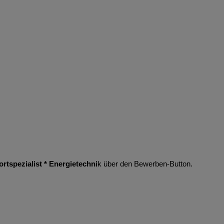
tspezialist * Energietechni
k
über den Bewerben-Button.