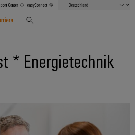
port Center
easyConnect
rriere
st * Energietechnik