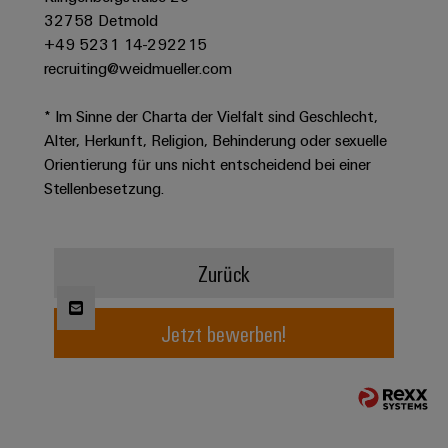
Modifizierte
32758 Detmold
+49 5231 14-292215
und
recruiting@weidmueller.com
bestückte
Gehäuse
* Im Sinne der Charta der Vielfalt sind Geschlecht,
Kundenspezifische
Alter, Herkunft, Religion, Behinderung oder sexuelle
Orientierung für uns nicht entscheidend bei einer
Kabelkonfektionierung
Stellenbesetzung.
Produktinnovationen
Zurück
Praxisnahe
Verbindungen für
Ihre Industrie.
Jetzt bewerben!
Unsere Neuheiten
im Bereich
Industrial
Connectivity.