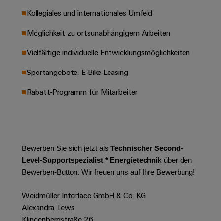
Werkzeuge
Abwasseraufbereitung
Kollegiales und internationales Umfeld
Automaten
Lösungen
Möglichkeit zu ortsunabhängigem Arbeiten
für
die
Software
Wasser-
Vielfältige individuelle Entwicklungsmöglichkeiten
und
Markierer
Abwasserindustrie
Sportangebote, E-Bike-Leasing
Industriedrucker
Wasserstoff
Rabatt-Programm für Mitarbeiter
Wasserstoff
Industrieleuchte
als
Schlüsseltechnologie
Cabinet
für
die
Infrastructure
Energiewende
Bewerben Sie sich jetzt als
Technischer Second-
Level-Supportspezialist * Energietechni
k
über den
Windenergie
Bewerben-Button. Wir freuen uns auf Ihre Bewerbung!
Assemblierungsservice
Effizienter
Betrieb
Weidmüller Interface GmbH & Co. KG
von
Bestückte
Windparks
Alexandra Tews
Klemmenleisten
Klingenbergstraße 26