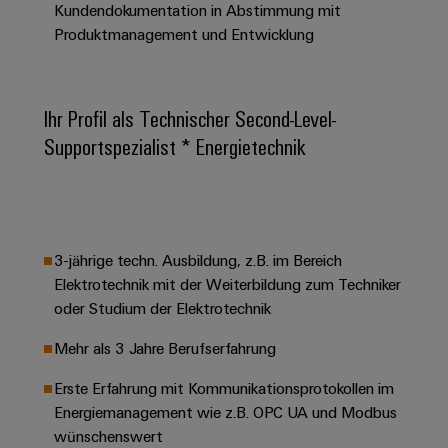
&
Solution
Kundendokumentation in Abstimmung mit
Automation
PSIRT
Systeme
Gas
Partner
Produktmanagement und Entwicklung
Sicherer
finden
Stellenbörse
Industrial
Industrial
Betrieb
IoT
Ethernet
Digitale
mit
Solution
vernetzten
Ihr Profil als Technischer Second-Level-
Bestellmöglichkeiten
Partner
Industrial
Lösungen
Touch-
Supportspezialist * Energietechnik
für
-
Security
Panels
eShop
die
Systemintegratoren
Prozessindustrie
Industrial
Engineering-
OCI-
Service
Photovoltaik
und
Schnittstelle
Platform
Mehr
Visualisierungstools
Messen
Chancen in der
3-jährige techn. Ausbildung, z.B. im Bereich
Ressourceneffizienz
EDI-
easyConnect
&
Entwicklung
Elektrotechnik mit der Weiterbildung zum Techniker
durch
Energiemessung
Schnittstelle
Spannende Aufgabe
Events
Sonnenenergie
oder Studium der Elektrotechnik
EZA-
in unseren
und
Entwicklungsbereic
Regler
Schaltschrankbau
Smart
Globale
Mehr als 3 Jahre Berufserfahrung
ALLE
Lösungen
Metering
Messen
SERVICES
für
Erste Erfahrung mit Kommunikationsprotokollen im
&
die
Energiemanagement wie z.B. OPC UA und Modbus
Weidmüller
Gerätehersteller
Events
Herausforderungen
wünschenswert
Industrial
im