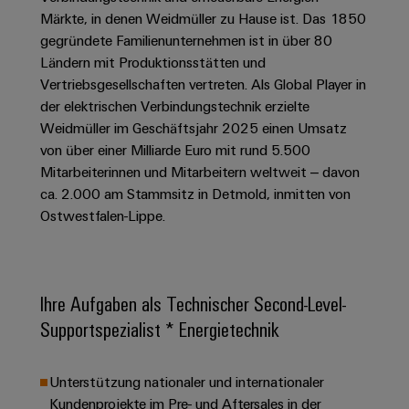
Schaltschrank-
Connectivity
Messen
und
Stellen
&
Märkte, in denen Weidmüller zu Hause ist. Das 1850
Weidmüller
und
Consulting
-
für
gegründete Familienunternehmen ist in über 80
Migrationslösungen
Welt
Feldebene
Newsletter
verteilung
Studierende
Ländern mit Produktionsstätten und
Digitales
Anmeldung
Serviceschnittstellen
Orange
Vertriebsgesellschaften vertreten. Als Global Player in
Stabilität
Feldverdrahtung
Engineering
und
der elektrischen Verbindungstechnik erzielte
Mag
Verteilerboxen
Sicherheit
Smart
Weidmüller im Geschäftsjahr 2025 einen Umsatz
Für
|
Weidmüller
für
Kundenservice
Cabinet
von über einer Milliarde Euro mit rund 5.500
moderne
Schülerinnen
Kundenmagazin
Configurator
Energienetze
Building
Mitarbeiterinnen und Mitarbeitern weltweit – davon
und
Webshop
Elektronik
Länder
ca. 2.000 am Stammsitz in Detmold, inmitten von
PCB
Schüler
Gebäudeinfrastruktur
Smart
Ostwestfalen-Lippe.
Connector
Preisliste
Koppelrelais
Lösungen
Management
Metering
Ausbildung
Services
für
&
Informationen
Kataloganforderung
die
Weidmüller
Halbleiterrelais
Duales
spezifischen
und
Akkreditiertes
Configurator
Anforderungen
Ihre Aufgaben als Technischer Second-Level-
Studium
Zertifikate
Labor
Trennverstärker
in
Supportspezialist * Energietechnik
der
Workplace
und
Schülerpraktika
Gebäudeinfrastruktur
Solutions
Messumformer
Presse
Support
Erfolgreiche
Gerätehersteller
Unterstützung nationaler und internationaler
Stromversorgungen
Karrierewege
Kundenprojekte im Pre- und Aftersales in der
Innovative