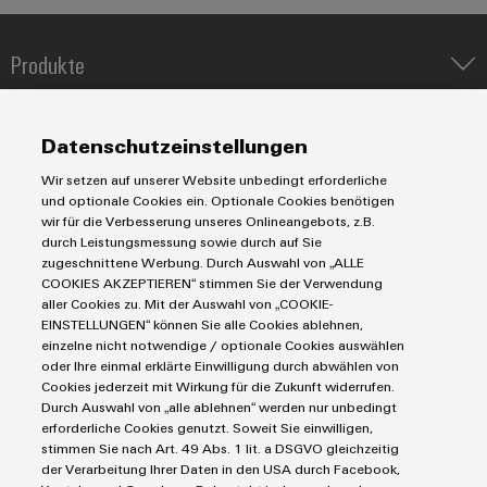
Produkte
Umwe
Produ
IIoT & Automation Software
Schne
Lösungen & Technologien
einfa
Industriedrucker
Datenschutzeinstellungen
REACH
Koppelrelais
PCF-D
Automatisierung
herun
Wir setzen auf unserer Website unbedingt erforderliche
Leiterplattensteckverbinder und Leiterplattenklemmen
Service
Industrial IoT
und optionale Cookies ein. Optionale Cookies benötigen
Markierungssysteme
wir für die Verbesserung unseres Onlineangebots, z.B.
Industrial Security
Connectivity Consulting
durch Leistungsmessung sowie durch auf Sie
Reihenklemmen
Single Pair Ethernet
Industrien
eShop / Digitale Bestellmöglichkeiten
zugeschnittene Werbung. Durch Auswahl von „ALLE
Stromversorgungen
COOKIES AKZEPTIEREN“ stimmen Sie der Verwendung
Smart Metering
Engineering-Daten
Weidmüller
Datencenter
aller Cookies zu. Mit der Auswahl von „COOKIE-
SNAP IN Anschlusstechnologie
Configurator
PCB Connector Services
EINSTELLUNGEN“ können Sie alle Cookies ablehnen,
AGB
Gerätehersteller
Workplace Solutions
einzelne nicht notwendige / optionale Cookies auswählen
Digital
Support Center
Impressum
Maschinenbau
Engineering
oder Ihre einmal erklärte Einwilligung durch abwählen von
Technische Produktkataloge
auf einem
Einkaufs- /Lieferanteninformationen
Cookies jederzeit mit Wirkung für die Zukunft widerrufen.
Photovoltaik
neuen Niveau
Durch Auswahl von „alle ablehnen“ werden nur unbedingt
Weidmüller Configurator
Datenschutzerklärung
‒ intuitiv,
Wasserstoff
erforderliche Cookies genutzt. Soweit Sie einwilligen,
unkompliziert,
Cookie Richtlinie
Weidmüller Industry Match
stimmen Sie nach Art. 49 Abs. 1 lit. a DSGVO gleichzeitig
schnell
der Verarbeitung Ihrer Daten in den USA durch Facebook,
Cookie Einstellungen
Windenergie