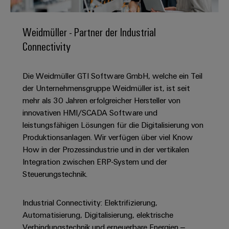
IN
Kabelkonfektionierung
zu
Offene
Leiterplattenklemmen
erlebbar
Weidmüller
Anschlusstechnologie
uns
Stellen
Vertrieb
werden.
Fast
für
Gehäusesysteme
Weidmüller - Partner der Industrial
Zahlen
DC-
Delivery
Promotionfahrzeug
Datencenter
Berufserfahrene
und
Connectivity
und
Microgrids
Service
Lösungen
Unternehmen
-
und
Fakten
Produkte
u-
komponenten
Distribution
Die Weidmüller GTI Software GmbH, welche ein Teil
Für
für
Unser
OS
Karriere
Beratung
Rechenzentren
der Unternehmensgruppe Weidmüller ist, ist seit
Kabeleinführungssysteme
Studierende
Info
Vorstand
Edge
–
und
mehr als 30 Jahren erfolgreicher Hersteller von
und
effizient,
für
Computing
digitale
Werkstudententätigkeiten
innovativen HMI/SCADA Software und
Nachhaltigkeit
zuverlässig,
-
unsere
Planung
leistungsfähigen Lösungen für die Digitalisierung von
skalierbar
Industrial
komponenten
Partner
Praktika
Weidmüller
Produktionsanlagen. Wir verfügen über viel Know
5G
Energiespeicher
easyConnect
How in der Prozessindustrie und in der vertikalen
Academy
Anschlussleitungen,
Vertrieb
Abschlussarbeiten
Lösungen
-
Integration zwischen ERP-System und der
Single
Patchkabel
und
People
Ihre
Steuerungstechnik.
Großhandelssuche
Neuanfang
Produkte
Pair
und
&
für
Industrial
für
Ethernet
Kabel
Energiespeichersysteme
Culture
Service
Studienabbrecher
Industrial Connectivity: Elektrifizierung,
(ESS)
SPS
Platform
News
Automatisierung, Digitalisierung, elektrische
Compliance
Energieübertragung
Offene
Systemverkabelung
Verbindungstechnik und erneuerbare Energien –