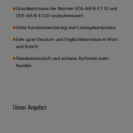
Leiterplattensteckverbinder
Schaltschrankbau
AI
Karriere auf
Grundkenntnisse der Normen VDE-AR-N 4110 und
&
dem Kindel
Schienenfahrzeuge
VDE-AR-N 4120 wünschenswert
Remote
Leiterplattenklemmen
Unser
Moderne
Access
neues
Hohe Kundenorientierung und Lösungskompetenz
und
PCB
Distribution
&
digitale
Center in
Connector
Lösungen
Sehr gute Deutsch- und Englischkenntnisse in Wort
Thüringen
Cloud-
für
Services
und Schrift
Services
klimafreundliche
Mobilitat
Original
Reisebereitschaft und sicheres Auftreten beim
Industrial
im
Kunden
Equipment
Bahnverkehr
Service
Manufacturer
Platform
Schiffbau
(OEM)
easyConnect
Umfassende
Verbindungslösungen
für
die
Unser Angebot
Werkstatt
maritime
Industrie
&
Zubehör
Wasseraufbereitung
&