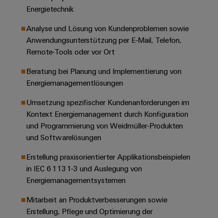
Unternehmensmeldungen
Technischer
Verbindungslösungen
Energietechnik
Systeme
Elektronikgehäuse
Support
für
Offene
Fachpressemeldungen
und
Geräte
Analyse und Lösung von Kundenproblemen sowie
Ausbildungs-
Blitz-
Lösungen
Umweltbezogene
Anwendungsunterstützung per E-Mail, Telefon,
Pressekontakt
Konventionelle
und
und
Produktkonformität
Remote-Tools oder vor Ort
Energieerzeugung
Dezentrale
Studienplätze
Überspannungsschutz
Zukunftssicherheit
Automatisierung
Engineering
Beratung bei Planung und Implementierung von
für
Unsere
PV
Daten
Energiemanagementlösungen
bewährte
Energiemanagement-
Partner
Veranstaltungen
Generatoranschlusskasten
Energieerzeugung
Lösungen
Technische
Umsetzung spezifischer Kundenanforderungen im
IIoT
Aktuelle
Maschinenbau
Feldbusverteiler
Produktkataloge
Kontext Energiemanagement durch Konfiguration
IIoT
and
Termine
Lösungen
und Programmierung von Weidmüller-Produkten
&
Reparatur
für
Automation
und Softwarelösungen
verschiedene
Workshops
Automation
und
Partner
Automatisierung
Segmente
Erstellung praxisorientierter Applikationsbeispielen
für
Software
Ersatzteile
Netzwerk
der
&
in IEC 61131-3 und Auslegung von
Schulklassen
Maschinen
Software
Industrial
Trainings
Energiemanagementsystemen
und
IIoT
Fabrikautomation
Analytics
und
and
Steuerungen
Mitarbeit an Produktverbesserungen sowie
Webinare
Öl
Automation
Erstellung, Pflege und Optimierung der
Industrial
I/O-