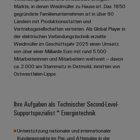
Schaltschrank-
Connectivity
Messen
und
Stellen
&
Märkte, in denen Weidmüller zu Hause ist. Das 1850
Weidmüller
und
Consulting
-
für
gegründete Familienunternehmen ist in über 80
Migrationslösungen
Welt
Feldebene
Newsletter
verteilung
Studierende
Ländern mit Produktionsstätten und
Digitales
Anmeldung
Serviceschnittstellen
Orange
Vertriebsgesellschaften vertreten. Als Global Player in
Stabilität
Feldverdrahtung
Engineering
und
der elektrischen Verbindungstechnik erzielte
Mag
Verteilerboxen
Sicherheit
Smart
Weidmüller im Geschäftsjahr 2025 einen Umsatz
Für
|
Weidmüller
für
Kundenservice
Cabinet
von über einer Milliarde Euro mit rund 5.500
moderne
Schülerinnen
Kundenmagazin
Configurator
Energienetze
Building
Mitarbeiterinnen und Mitarbeitern weltweit – davon
und
Webshop
Elektronik
Länder
ca. 2.000 am Stammsitz in Detmold, inmitten von
PCB
Schüler
Gebäudeinfrastruktur
Smart
Ostwestfalen-Lippe.
Connector
Preisliste
Koppelrelais
Lösungen
Management
Metering
Ausbildung
Services
für
&
Informationen
Kataloganforderung
die
Weidmüller
Halbleiterrelais
Duales
spezifischen
und
Akkreditiertes
Configurator
Anforderungen
Ihre Aufgaben als Technischer Second-Level-
Studium
Zertifikate
Labor
Trennverstärker
in
Supportspezialist * Energietechnik
der
Workplace
und
Schülerpraktika
Gebäudeinfrastruktur
Solutions
Messumformer
Presse
Support
Erfolgreiche
Gerätehersteller
Unterstützung nationaler und internationaler
Stromversorgungen
Karrierewege
Kundenprojekte im Pre- und Aftersales in der
Innovative