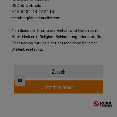
Modifizierte
32758 Detmold
+49 5231 14-292215
und
recruiting@weidmueller.com
bestückte
Gehäuse
* Im Sinne der Charta der Vielfalt sind Geschlecht,
Kundenspezifische
Alter, Herkunft, Religion, Behinderung oder sexuelle
Orientierung für uns nicht entscheidend bei einer
Kabelkonfektionierung
Stellenbesetzung.
Produktinnovationen
Zurück
Praxisnahe
Verbindungen für
Ihre Industrie.
Jetzt bewerben!
Unsere Neuheiten
im Bereich
Industrial
Connectivity.