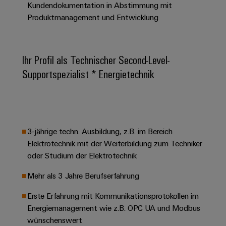
&
Solution
Kundendokumentation in Abstimmung mit
Automation
PSIRT
Systeme
Gas
Partner
Produktmanagement und Entwicklung
Sicherer
finden
Stellenbörse
Industrial
Industrial
Betrieb
IoT
Ethernet
Digitale
mit
Solution
vernetzten
Ihr Profil als Technischer Second-Level-
Bestellmöglichkeiten
Partner
Industrial
Lösungen
Touch-
Supportspezialist * Energietechnik
für
-
Security
Panels
eShop
die
Systemintegratoren
Prozessindustrie
Industrial
Engineering-
OCI-
Service
Photovoltaik
und
Schnittstelle
Platform
Mehr
Visualisierungstools
Messen
Chancen in der
3-jährige techn. Ausbildung, z.B. im Bereich
Ressourceneffizienz
EDI-
easyConnect
&
Entwicklung
Elektrotechnik mit der Weiterbildung zum Techniker
durch
Energiemessung
Schnittstelle
Spannende Aufgabe
Events
Sonnenenergie
oder Studium der Elektrotechnik
EZA-
in unseren
und
Entwicklungsbereic
Regler
Schaltschrankbau
Smart
Globale
Mehr als 3 Jahre Berufserfahrung
ALLE
Lösungen
Metering
Messen
SERVICES
für
Erste Erfahrung mit Kommunikationsprotokollen im
&
die
Energiemanagement wie z.B. OPC UA und Modbus
Weidmüller
Gerätehersteller
Events
Herausforderungen
wünschenswert
Industrial
im