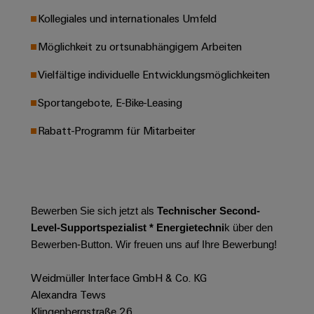
Werkzeuge
Abwasseraufbereitung
Kollegiales und internationales Umfeld
Automaten
Lösungen
Möglichkeit zu ortsunabhängigem Arbeiten
für
die
Software
Wasser-
Vielfältige individuelle Entwicklungsmöglichkeiten
und
Markierer
Abwasserindustrie
Sportangebote, E-Bike-Leasing
Industriedrucker
Wasserstoff
Rabatt-Programm für Mitarbeiter
Wasserstoff
Industrieleuchte
als
Schlüsseltechnologie
Cabinet
für
die
Infrastructure
Energiewende
Bewerben Sie sich jetzt als
Technischer Second-
Level-Supportspezialist * Energietechni
k
über den
Windenergie
Bewerben-Button. Wir freuen uns auf Ihre Bewerbung!
Assemblierungsservice
Effizienter
Betrieb
Weidmüller Interface GmbH & Co. KG
von
Bestückte
Windparks
Alexandra Tews
Klemmenleisten
Klingenbergstraße 26