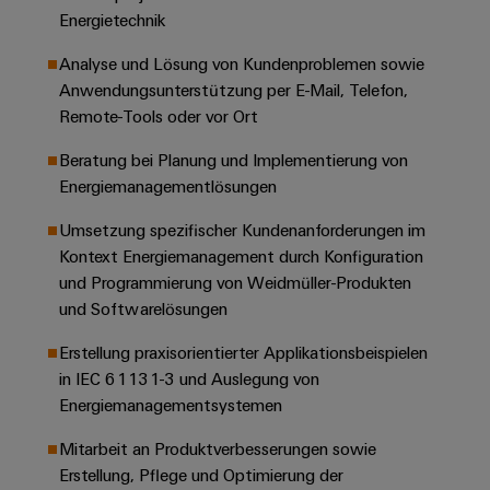
Unternehmensmeldungen
Technischer
Verbindungslösungen
Energietechnik
Systeme
Elektronikgehäuse
Support
für
Offene
Fachpressemeldungen
und
Geräte
Analyse und Lösung von Kundenproblemen sowie
Ausbildungs-
Blitz-
Lösungen
Umweltbezogene
Anwendungsunterstützung per E-Mail, Telefon,
Pressekontakt
Konventionelle
und
und
Produktkonformität
Remote-Tools oder vor Ort
Energieerzeugung
Dezentrale
Studienplätze
Überspannungsschutz
Zukunftssicherheit
Automatisierung
Engineering
Beratung bei Planung und Implementierung von
für
Unsere
PV
Daten
Energiemanagementlösungen
bewährte
Energiemanagement-
Partner
Veranstaltungen
Generatoranschlusskasten
Energieerzeugung
Lösungen
Technische
Umsetzung spezifischer Kundenanforderungen im
IIoT
Aktuelle
Maschinenbau
Feldbusverteiler
Produktkataloge
Kontext Energiemanagement durch Konfiguration
IIoT
and
Termine
Lösungen
und Programmierung von Weidmüller-Produkten
&
Reparatur
für
Automation
und Softwarelösungen
verschiedene
Workshops
Automation
und
Partner
Automatisierung
Segmente
Erstellung praxisorientierter Applikationsbeispielen
für
Software
Ersatzteile
Netzwerk
der
&
in IEC 61131-3 und Auslegung von
Schulklassen
Maschinen
Software
Industrial
Trainings
Energiemanagementsystemen
und
IIoT
Fabrikautomation
Analytics
und
and
Steuerungen
Mitarbeit an Produktverbesserungen sowie
Webinare
Öl
Automation
Erstellung, Pflege und Optimierung der
Industrial
I/O-