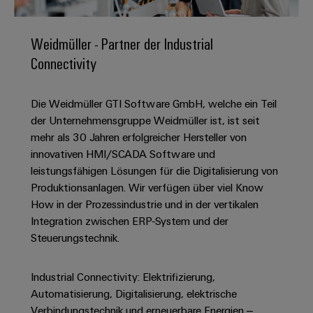
IN
Kabelkonfektionierung
zu
Offene
Leiterplattenklemmen
erlebbar
Weidmüller
Anschlusstechnologie
uns
Stellen
Vertrieb
werden.
Fast
für
Gehäusesysteme
Weidmüller - Partner der Industrial
Zahlen
DC-
Delivery
Promotionfahrzeug
Datencenter
Berufserfahrene
und
Connectivity
und
Microgrids
Service
Lösungen
Unternehmen
-
und
Fakten
Produkte
u-
komponenten
Distribution
Die Weidmüller GTI Software GmbH, welche ein Teil
Für
für
Unser
OS
Karriere
Beratung
Rechenzentren
der Unternehmensgruppe Weidmüller ist, ist seit
Kabeleinführungssysteme
Studierende
Info
Vorstand
Edge
–
und
mehr als 30 Jahren erfolgreicher Hersteller von
und
effizient,
für
Computing
digitale
Werkstudententätigkeiten
innovativen HMI/SCADA Software und
Nachhaltigkeit
zuverlässig,
-
unsere
Planung
leistungsfähigen Lösungen für die Digitalisierung von
skalierbar
Industrial
komponenten
Partner
Praktika
Weidmüller
Produktionsanlagen. Wir verfügen über viel Know
5G
Energiespeicher
easyConnect
How in der Prozessindustrie und in der vertikalen
Academy
Anschlussleitungen,
Vertrieb
Abschlussarbeiten
Lösungen
-
Integration zwischen ERP-System und der
Single
Patchkabel
und
People
Ihre
Steuerungstechnik.
Großhandelssuche
Neuanfang
Produkte
Pair
und
&
für
Industrial
für
Ethernet
Kabel
Energiespeichersysteme
Culture
Service
Studienabbrecher
Industrial Connectivity: Elektrifizierung,
(ESS)
SPS
Platform
News
Automatisierung, Digitalisierung, elektrische
Compliance
Energieübertragung
Offene
Systemverkabelung
Verbindungstechnik und erneuerbare Energien –