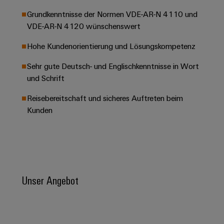
Leiterplattensteckverbinder
Schaltschrankbau
AI
Karriere auf
Grundkenntnisse der Normen VDE-AR-N 4110 und
&
dem Kindel
Schienenfahrzeuge
VDE-AR-N 4120 wünschenswert
Remote
Leiterplattenklemmen
Unser
Moderne
Access
neues
Hohe Kundenorientierung und Lösungskompetenz
und
PCB
Distribution
&
digitale
Center in
Connector
Lösungen
Sehr gute Deutsch- und Englischkenntnisse in Wort
Thüringen
Cloud-
für
Services
und Schrift
Services
klimafreundliche
Mobilitat
Original
Reisebereitschaft und sicheres Auftreten beim
Industrial
im
Kunden
Equipment
Bahnverkehr
Service
Manufacturer
Platform
Schiffbau
(OEM)
easyConnect
Umfassende
Verbindungslösungen
für
die
Unser Angebot
Werkstatt
maritime
Industrie
&
Zubehör
Wasseraufbereitung
&