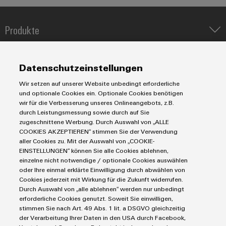
Produkte
Umwe
Produ
IIoT & Automation Software
Schne
Lösungen & Technologien
einfa
Industriedrucker
Datenschutzeinstellungen
REACH
Koppelrelais
PCF-D
Automatisierung
herun
Wir setzen auf unserer Website unbedingt erforderliche
Leiterplattensteckverbinder und Leiterplattenklemmen
Service
Industrial IoT
und optionale Cookies ein. Optionale Cookies benötigen
Markierungssysteme
wir für die Verbesserung unseres Onlineangebots, z.B.
Industrial Security
Connectivity Consulting
durch Leistungsmessung sowie durch auf Sie
Reihenklemmen
Single Pair Ethernet
Industrien
eShop / Digitale Bestellmöglichkeiten
zugeschnittene Werbung. Durch Auswahl von „ALLE
Stromversorgungen
COOKIES AKZEPTIEREN“ stimmen Sie der Verwendung
Smart Metering
Engineering-Daten
Weidmüller
Datencenter
aller Cookies zu. Mit der Auswahl von „COOKIE-
SNAP IN Anschlusstechnologie
Configurator
PCB Connector Services
EINSTELLUNGEN“ können Sie alle Cookies ablehnen,
AGB
Gerätehersteller
Workplace Solutions
einzelne nicht notwendige / optionale Cookies auswählen
Digital
Support Center
Impressum
Maschinenbau
Engineering
oder Ihre einmal erklärte Einwilligung durch abwählen von
Technische Produktkataloge
auf einem
Einkaufs- /Lieferanteninformationen
Cookies jederzeit mit Wirkung für die Zukunft widerrufen.
Photovoltaik
neuen Niveau
Durch Auswahl von „alle ablehnen“ werden nur unbedingt
Weidmüller Configurator
Datenschutzerklärung
‒ intuitiv,
Wasserstoff
erforderliche Cookies genutzt. Soweit Sie einwilligen,
unkompliziert,
Cookie Richtlinie
Weidmüller Industry Match
stimmen Sie nach Art. 49 Abs. 1 lit. a DSGVO gleichzeitig
schnell
der Verarbeitung Ihrer Daten in den USA durch Facebook,
Cookie Einstellungen
Windenergie