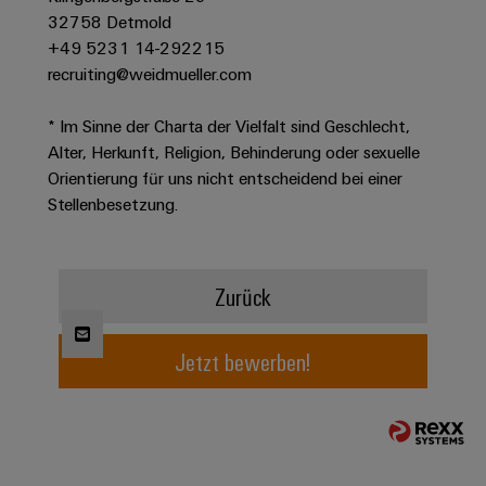
Modifizierte
32758 Detmold
+49 5231 14-292215
und
recruiting@weidmueller.com
bestückte
Gehäuse
* Im Sinne der Charta der Vielfalt sind Geschlecht,
Kundenspezifische
Alter, Herkunft, Religion, Behinderung oder sexuelle
Orientierung für uns nicht entscheidend bei einer
Kabelkonfektionierung
Stellenbesetzung.
Produktinnovationen
Zurück
Praxisnahe
Verbindungen für
Ihre Industrie.
Jetzt bewerben!
Unsere Neuheiten
im Bereich
Industrial
Connectivity.