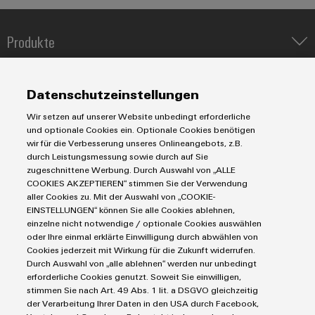
Produkte
Umwe
Produ
IIoT & Automation Software
Schne
Lösungen & Technologien
einfa
Industriedrucker
Datenschutzeinstellungen
REACH
Koppelrelais
PCF-D
Automatisierung
herun
Wir setzen auf unserer Website unbedingt erforderliche
Leiterplattensteckverbinder und Leiterplattenklemmen
Service
Industrial IoT
und optionale Cookies ein. Optionale Cookies benötigen
Markierungssysteme
wir für die Verbesserung unseres Onlineangebots, z.B.
Industrial Security
Connectivity Consulting
durch Leistungsmessung sowie durch auf Sie
Reihenklemmen
Single Pair Ethernet
Industrien
eShop / Digitale Bestellmöglichkeiten
zugeschnittene Werbung. Durch Auswahl von „ALLE
Stromversorgungen
COOKIES AKZEPTIEREN“ stimmen Sie der Verwendung
Smart Metering
Engineering-Daten
Weidmüller
Datencenter
aller Cookies zu. Mit der Auswahl von „COOKIE-
SNAP IN Anschlusstechnologie
Configurator
PCB Connector Services
EINSTELLUNGEN“ können Sie alle Cookies ablehnen,
AGB
Gerätehersteller
Workplace Solutions
einzelne nicht notwendige / optionale Cookies auswählen
Digital
Support Center
Impressum
Maschinenbau
Engineering
oder Ihre einmal erklärte Einwilligung durch abwählen von
Technische Produktkataloge
auf einem
Einkaufs- /Lieferanteninformationen
Cookies jederzeit mit Wirkung für die Zukunft widerrufen.
Photovoltaik
neuen Niveau
Durch Auswahl von „alle ablehnen“ werden nur unbedingt
Weidmüller Configurator
Datenschutzerklärung
‒ intuitiv,
Wasserstoff
erforderliche Cookies genutzt. Soweit Sie einwilligen,
unkompliziert,
Cookie Richtlinie
Weidmüller Industry Match
stimmen Sie nach Art. 49 Abs. 1 lit. a DSGVO gleichzeitig
schnell
der Verarbeitung Ihrer Daten in den USA durch Facebook,
Cookie Einstellungen
Windenergie