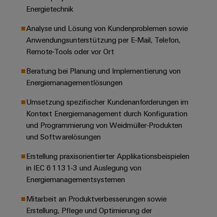
Unternehmensmeldungen
Technischer
Verbindungslösungen
Energietechnik
Systeme
Elektronikgehäuse
Support
für
Offene
Fachpressemeldungen
und
Geräte
Analyse und Lösung von Kundenproblemen sowie
Ausbildungs-
Blitz-
Lösungen
Umweltbezogene
Anwendungsunterstützung per E-Mail, Telefon,
Pressekontakt
Konventionelle
und
und
Produktkonformität
Remote-Tools oder vor Ort
Energieerzeugung
Dezentrale
Studienplätze
Überspannungsschutz
Zukunftssicherheit
Automatisierung
Engineering
Beratung bei Planung und Implementierung von
für
Unsere
PV
Daten
Energiemanagementlösungen
bewährte
Energiemanagement-
Partner
Veranstaltungen
Generatoranschlusskasten
Energieerzeugung
Lösungen
Technische
Umsetzung spezifischer Kundenanforderungen im
IIoT
Aktuelle
Maschinenbau
Feldbusverteiler
Produktkataloge
Kontext Energiemanagement durch Konfiguration
IIoT
and
Termine
Lösungen
und Programmierung von Weidmüller-Produkten
&
Reparatur
für
Automation
und Softwarelösungen
verschiedene
Workshops
Automation
und
Partner
Automatisierung
Segmente
Erstellung praxisorientierter Applikationsbeispielen
für
Software
Ersatzteile
Netzwerk
der
&
in IEC 61131-3 und Auslegung von
Schulklassen
Maschinen
Software
Industrial
Trainings
Energiemanagementsystemen
und
IIoT
Fabrikautomation
Analytics
und
and
Steuerungen
Mitarbeit an Produktverbesserungen sowie
Webinare
Öl
Automation
Erstellung, Pflege und Optimierung der
Industrial
I/O-