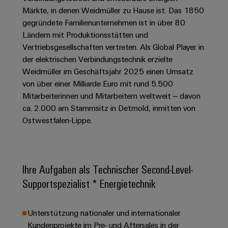
Schaltschrank-
Connectivity
Messen
und
Stellen
&
Märkte, in denen Weidmüller zu Hause ist. Das 1850
Weidmüller
und
Consulting
-
für
gegründete Familienunternehmen ist in über 80
Migrationslösungen
Welt
Feldebene
Newsletter
verteilung
Studierende
Ländern mit Produktionsstätten und
Digitales
Anmeldung
Serviceschnittstellen
Orange
Vertriebsgesellschaften vertreten. Als Global Player in
Stabilität
Feldverdrahtung
Engineering
und
der elektrischen Verbindungstechnik erzielte
Mag
Verteilerboxen
Sicherheit
Smart
Weidmüller im Geschäftsjahr 2025 einen Umsatz
Für
|
Weidmüller
für
Kundenservice
Cabinet
von über einer Milliarde Euro mit rund 5.500
moderne
Schülerinnen
Kundenmagazin
Configurator
Energienetze
Building
Mitarbeiterinnen und Mitarbeitern weltweit – davon
und
Webshop
Elektronik
Länder
ca. 2.000 am Stammsitz in Detmold, inmitten von
PCB
Schüler
Gebäudeinfrastruktur
Smart
Ostwestfalen-Lippe.
Connector
Preisliste
Koppelrelais
Lösungen
Management
Metering
Ausbildung
Services
für
&
Informationen
Kataloganforderung
die
Weidmüller
Halbleiterrelais
Duales
spezifischen
und
Akkreditiertes
Configurator
Anforderungen
Ihre Aufgaben als Technischer Second-Level-
Studium
Zertifikate
Labor
Trennverstärker
in
Supportspezialist * Energietechnik
der
Workplace
und
Schülerpraktika
Gebäudeinfrastruktur
Solutions
Messumformer
Presse
Support
Erfolgreiche
Gerätehersteller
Unterstützung nationaler und internationaler
Stromversorgungen
Karrierewege
Kundenprojekte im Pre- und Aftersales in der
Innovative