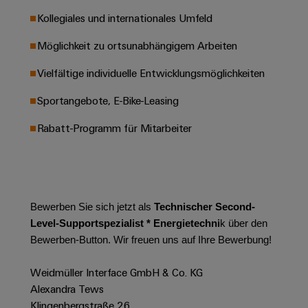
Werkzeuge
Abwasseraufbereitung
Kollegiales und internationales Umfeld
Automaten
Lösungen
Möglichkeit zu ortsunabhängigem Arbeiten
für
die
Software
Wasser-
Vielfältige individuelle Entwicklungsmöglichkeiten
und
Markierer
Abwasserindustrie
Sportangebote, E-Bike-Leasing
Industriedrucker
Wasserstoff
Rabatt-Programm für Mitarbeiter
Wasserstoff
Industrieleuchte
als
Schlüsseltechnologie
Cabinet
für
die
Infrastructure
Energiewende
Bewerben Sie sich jetzt als
Technischer Second-
Level-Supportspezialist * Energietechni
k
über den
Windenergie
Bewerben-Button. Wir freuen uns auf Ihre Bewerbung!
Assemblierungsservice
Effizienter
Betrieb
Weidmüller Interface GmbH & Co. KG
von
Bestückte
Windparks
Alexandra Tews
Klemmenleisten
Klingenbergstraße 26