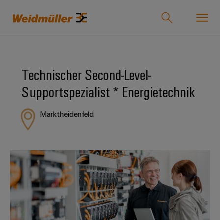
Onlineshop
Support Center
easyConnect
Technischer Second-Level-
zurück zu
zurück
zurück
zurück
zurück
zurück zu
zurück
Supportspezialist * Energietechnik
Industrien
Industrien
zu
zu
zu
zu
Unternehmen
zu
Lösungen
Produkte
Service
Vertrieb
Karriere
Marktheidenfeld
Weidmüller
Unser
IndustryMatch
Lösungen
Unternehmen
Technologien
Verbindungstechnik
Kundenspezifische
Über
Für
Eine
Produkte
uns
Berufserfahrene
3D-
Wer
SNAP
Reihenklemmen
Welt,
Produkte
in
wir
IN
Bestückte
Ansprechpartner
Entwicklungsmöglichkeiten
der
Steckverbinder
sind
Anschlusstechnologie
Klemmenleisten
für
Herausforderungen
Ihr
Profis
Service
greifbar
Leiterplattensteckverbinder
175
PUSH
Kundenspezifische
Weg
und
&
Lösungen
Jahre