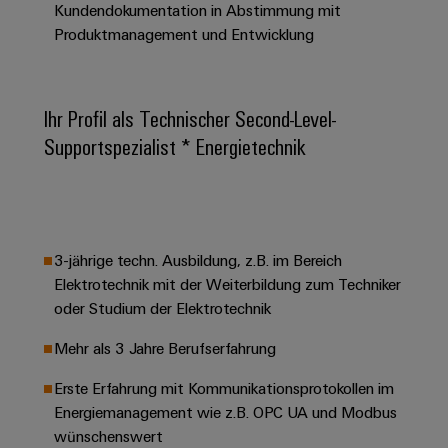
&
Solution
Kundendokumentation in Abstimmung mit
Automation
PSIRT
Systeme
Gas
Partner
Produktmanagement und Entwicklung
Sicherer
finden
Stellenbörse
Industrial
Industrial
Betrieb
IoT
Ethernet
Digitale
mit
Solution
vernetzten
Ihr Profil als Technischer Second-Level-
Bestellmöglichkeiten
Partner
Industrial
Lösungen
Touch-
Supportspezialist * Energietechnik
für
-
Security
Panels
eShop
die
Systemintegratoren
Prozessindustrie
Industrial
Engineering-
OCI-
Service
Photovoltaik
und
Schnittstelle
Platform
Mehr
Visualisierungstools
Messen
Chancen in der
3-jährige techn. Ausbildung, z.B. im Bereich
Ressourceneffizienz
EDI-
easyConnect
&
Entwicklung
Elektrotechnik mit der Weiterbildung zum Techniker
durch
Energiemessung
Schnittstelle
Spannende Aufgabe
Events
Sonnenenergie
oder Studium der Elektrotechnik
EZA-
in unseren
und
Entwicklungsbereic
Regler
Schaltschrankbau
Smart
Globale
Mehr als 3 Jahre Berufserfahrung
ALLE
Lösungen
Metering
Messen
SERVICES
für
Erste Erfahrung mit Kommunikationsprotokollen im
&
die
Energiemanagement wie z.B. OPC UA und Modbus
Weidmüller
Gerätehersteller
Events
Herausforderungen
wünschenswert
Industrial
im