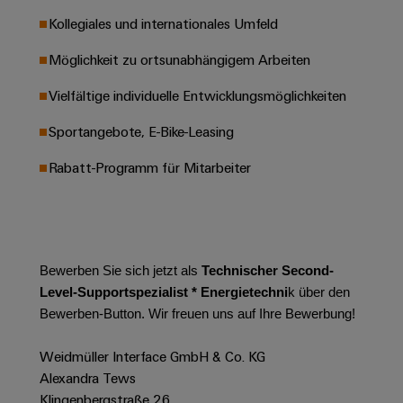
Werkzeuge
Abwasseraufbereitung
Kollegiales und internationales Umfeld
Automaten
Lösungen
Möglichkeit zu ortsunabhängigem Arbeiten
für
die
Software
Wasser-
Vielfältige individuelle Entwicklungsmöglichkeiten
und
Markierer
Abwasserindustrie
Sportangebote, E-Bike-Leasing
Industriedrucker
Wasserstoff
Rabatt-Programm für Mitarbeiter
Wasserstoff
Industrieleuchte
als
Schlüsseltechnologie
Cabinet
für
die
Infrastructure
Energiewende
Bewerben Sie sich jetzt als
Technischer Second-
Level-Supportspezialist * Energietechni
k
über den
Windenergie
Bewerben-Button. Wir freuen uns auf Ihre Bewerbung!
Assemblierungsservice
Effizienter
Betrieb
Weidmüller Interface GmbH & Co. KG
von
Bestückte
Windparks
Alexandra Tews
Klemmenleisten
Klingenbergstraße 26