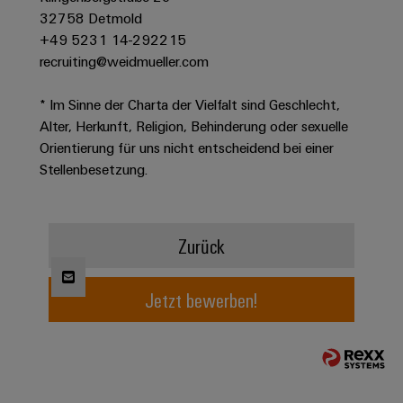
Modifizierte
32758 Detmold
+49 5231 14-292215
und
recruiting@weidmueller.com
bestückte
Gehäuse
* Im Sinne der Charta der Vielfalt sind Geschlecht,
Kundenspezifische
Alter, Herkunft, Religion, Behinderung oder sexuelle
Orientierung für uns nicht entscheidend bei einer
Kabelkonfektionierung
Stellenbesetzung.
Produktinnovationen
Zurück
Praxisnahe
Verbindungen für
Ihre Industrie.
Jetzt bewerben!
Unsere Neuheiten
im Bereich
Industrial
Connectivity.