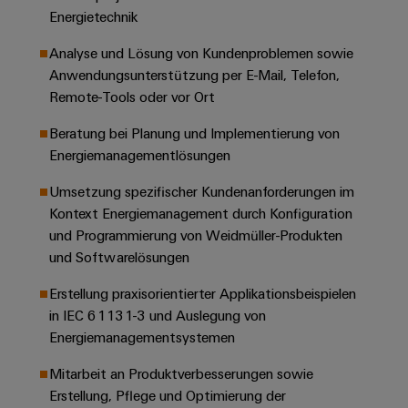
Unternehmensmeldungen
Technischer
Verbindungslösungen
Energietechnik
Systeme
Elektronikgehäuse
Support
für
Offene
Fachpressemeldungen
und
Geräte
Analyse und Lösung von Kundenproblemen sowie
Ausbildungs-
Blitz-
Lösungen
Umweltbezogene
Anwendungsunterstützung per E-Mail, Telefon,
Pressekontakt
Konventionelle
und
und
Produktkonformität
Remote-Tools oder vor Ort
Energieerzeugung
Dezentrale
Studienplätze
Überspannungsschutz
Zukunftssicherheit
Automatisierung
Engineering
Beratung bei Planung und Implementierung von
für
Unsere
PV
Daten
Energiemanagementlösungen
bewährte
Energiemanagement-
Partner
Veranstaltungen
Generatoranschlusskasten
Energieerzeugung
Lösungen
Technische
Umsetzung spezifischer Kundenanforderungen im
IIoT
Aktuelle
Maschinenbau
Feldbusverteiler
Produktkataloge
Kontext Energiemanagement durch Konfiguration
IIoT
and
Termine
Lösungen
und Programmierung von Weidmüller-Produkten
&
Reparatur
für
Automation
und Softwarelösungen
verschiedene
Workshops
Automation
und
Partner
Automatisierung
Segmente
Erstellung praxisorientierter Applikationsbeispielen
für
Software
Ersatzteile
Netzwerk
der
&
in IEC 61131-3 und Auslegung von
Schulklassen
Maschinen
Software
Industrial
Trainings
Energiemanagementsystemen
und
IIoT
Fabrikautomation
Analytics
und
and
Steuerungen
Mitarbeit an Produktverbesserungen sowie
Webinare
Öl
Automation
Erstellung, Pflege und Optimierung der
Industrial
I/O-