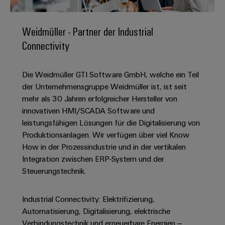
IN
Kabelkonfektionierung
zu
Offene
Leiterplattenklemmen
erlebbar
Weidmüller
Anschlusstechnologie
uns
Stellen
Vertrieb
werden.
Fast
für
Gehäusesysteme
Weidmüller - Partner der Industrial
Zahlen
DC-
Delivery
Promotionfahrzeug
Datencenter
Berufserfahrene
und
Connectivity
und
Microgrids
Service
Lösungen
Unternehmen
-
und
Fakten
Produkte
u-
komponenten
Distribution
Die Weidmüller GTI Software GmbH, welche ein Teil
Für
für
Unser
OS
Karriere
Beratung
Rechenzentren
der Unternehmensgruppe Weidmüller ist, ist seit
Kabeleinführungssysteme
Studierende
Info
Vorstand
Edge
–
und
mehr als 30 Jahren erfolgreicher Hersteller von
und
effizient,
für
Computing
digitale
Werkstudententätigkeiten
innovativen HMI/SCADA Software und
Nachhaltigkeit
zuverlässig,
-
unsere
Planung
leistungsfähigen Lösungen für die Digitalisierung von
skalierbar
Industrial
komponenten
Partner
Praktika
Weidmüller
Produktionsanlagen. Wir verfügen über viel Know
5G
Energiespeicher
easyConnect
How in der Prozessindustrie und in der vertikalen
Academy
Anschlussleitungen,
Vertrieb
Abschlussarbeiten
Lösungen
-
Integration zwischen ERP-System und der
Single
Patchkabel
und
People
Ihre
Steuerungstechnik.
Großhandelssuche
Neuanfang
Produkte
Pair
und
&
für
Industrial
für
Ethernet
Kabel
Energiespeichersysteme
Culture
Service
Studienabbrecher
Industrial Connectivity: Elektrifizierung,
(ESS)
SPS
Platform
News
Automatisierung, Digitalisierung, elektrische
Compliance
Energieübertragung
Offene
Systemverkabelung
Verbindungstechnik und erneuerbare Energien –