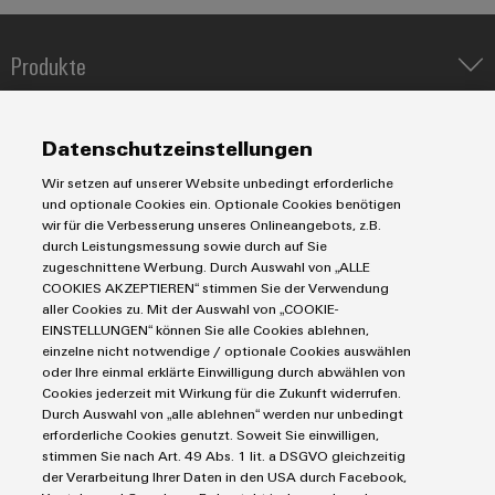
Produkte
Umwe
Produ
IIoT & Automation Software
Schne
Lösungen & Technologien
einfa
Industriedrucker
Datenschutzeinstellungen
REACH
Koppelrelais
PCF-D
Automatisierung
herun
Wir setzen auf unserer Website unbedingt erforderliche
Leiterplattensteckverbinder und Leiterplattenklemmen
Service
Industrial IoT
und optionale Cookies ein. Optionale Cookies benötigen
Markierungssysteme
wir für die Verbesserung unseres Onlineangebots, z.B.
Industrial Security
Connectivity Consulting
durch Leistungsmessung sowie durch auf Sie
Reihenklemmen
Single Pair Ethernet
Industrien
eShop / Digitale Bestellmöglichkeiten
zugeschnittene Werbung. Durch Auswahl von „ALLE
Stromversorgungen
COOKIES AKZEPTIEREN“ stimmen Sie der Verwendung
Smart Metering
Engineering-Daten
Weidmüller
Datencenter
aller Cookies zu. Mit der Auswahl von „COOKIE-
SNAP IN Anschlusstechnologie
Configurator
PCB Connector Services
EINSTELLUNGEN“ können Sie alle Cookies ablehnen,
AGB
Gerätehersteller
Workplace Solutions
einzelne nicht notwendige / optionale Cookies auswählen
Digital
Support Center
Impressum
Maschinenbau
Engineering
oder Ihre einmal erklärte Einwilligung durch abwählen von
Technische Produktkataloge
auf einem
Einkaufs- /Lieferanteninformationen
Cookies jederzeit mit Wirkung für die Zukunft widerrufen.
Photovoltaik
neuen Niveau
Durch Auswahl von „alle ablehnen“ werden nur unbedingt
Weidmüller Configurator
Datenschutzerklärung
‒ intuitiv,
Wasserstoff
erforderliche Cookies genutzt. Soweit Sie einwilligen,
unkompliziert,
Cookie Richtlinie
Weidmüller Industry Match
stimmen Sie nach Art. 49 Abs. 1 lit. a DSGVO gleichzeitig
schnell
der Verarbeitung Ihrer Daten in den USA durch Facebook,
Cookie Einstellungen
Windenergie