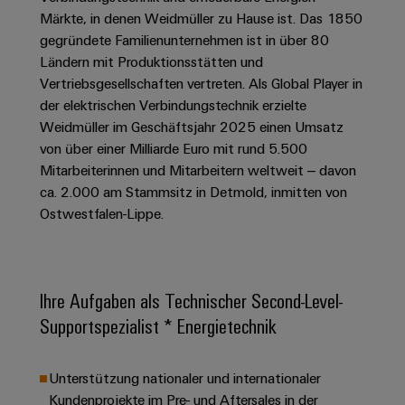
Schaltschrank-
Connectivity
Messen
und
Stellen
&
Märkte, in denen Weidmüller zu Hause ist. Das 1850
Weidmüller
und
Consulting
-
für
gegründete Familienunternehmen ist in über 80
Migrationslösungen
Welt
Feldebene
Newsletter
verteilung
Studierende
Ländern mit Produktionsstätten und
Digitales
Anmeldung
Serviceschnittstellen
Orange
Vertriebsgesellschaften vertreten. Als Global Player in
Stabilität
Feldverdrahtung
Engineering
und
der elektrischen Verbindungstechnik erzielte
Mag
Verteilerboxen
Sicherheit
Smart
Weidmüller im Geschäftsjahr 2025 einen Umsatz
Für
|
Weidmüller
für
Kundenservice
Cabinet
von über einer Milliarde Euro mit rund 5.500
moderne
Schülerinnen
Kundenmagazin
Configurator
Energienetze
Building
Mitarbeiterinnen und Mitarbeitern weltweit – davon
und
Webshop
Elektronik
Länder
ca. 2.000 am Stammsitz in Detmold, inmitten von
PCB
Schüler
Gebäudeinfrastruktur
Smart
Ostwestfalen-Lippe.
Connector
Preisliste
Koppelrelais
Lösungen
Management
Metering
Ausbildung
Services
für
&
Informationen
Kataloganforderung
die
Weidmüller
Halbleiterrelais
Duales
spezifischen
und
Akkreditiertes
Configurator
Anforderungen
Ihre Aufgaben als Technischer Second-Level-
Studium
Zertifikate
Labor
Trennverstärker
in
Supportspezialist * Energietechnik
der
Workplace
und
Schülerpraktika
Gebäudeinfrastruktur
Solutions
Messumformer
Presse
Support
Erfolgreiche
Gerätehersteller
Unterstützung nationaler und internationaler
Stromversorgungen
Karrierewege
Kundenprojekte im Pre- und Aftersales in der
Innovative