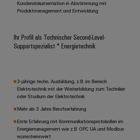
&
Solution
Kundendokumentation in Abstimmung mit
Automation
PSIRT
Systeme
Gas
Partner
Produktmanagement und Entwicklung
Sicherer
finden
Stellenbörse
Industrial
Industrial
Betrieb
IoT
Ethernet
Digitale
mit
Solution
vernetzten
Ihr Profil als Technischer Second-Level-
Bestellmöglichkeiten
Partner
Industrial
Lösungen
Touch-
Supportspezialist * Energietechnik
für
-
Security
Panels
eShop
die
Systemintegratoren
Prozessindustrie
Industrial
Engineering-
OCI-
Service
Photovoltaik
und
Schnittstelle
Platform
Mehr
Visualisierungstools
Messen
Chancen in der
3-jährige techn. Ausbildung, z.B. im Bereich
Ressourceneffizienz
EDI-
easyConnect
&
Entwicklung
Elektrotechnik mit der Weiterbildung zum Techniker
durch
Energiemessung
Schnittstelle
Spannende Aufgabe
Events
Sonnenenergie
oder Studium der Elektrotechnik
EZA-
in unseren
und
Entwicklungsbereic
Regler
Schaltschrankbau
Smart
Globale
Mehr als 3 Jahre Berufserfahrung
ALLE
Lösungen
Metering
Messen
SERVICES
für
Erste Erfahrung mit Kommunikationsprotokollen im
&
die
Energiemanagement wie z.B. OPC UA und Modbus
Weidmüller
Gerätehersteller
Events
Herausforderungen
wünschenswert
Industrial
im