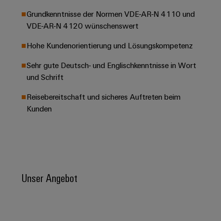
Leiterplattensteckverbinder
Schaltschrankbau
AI
Karriere auf
Grundkenntnisse der Normen VDE-AR-N 4110 und
&
dem Kindel
Schienenfahrzeuge
VDE-AR-N 4120 wünschenswert
Remote
Leiterplattenklemmen
Unser
Moderne
Access
neues
Hohe Kundenorientierung und Lösungskompetenz
und
PCB
Distribution
&
digitale
Center in
Connector
Lösungen
Sehr gute Deutsch- und Englischkenntnisse in Wort
Thüringen
Cloud-
für
Services
und Schrift
Services
klimafreundliche
Mobilitat
Original
Reisebereitschaft und sicheres Auftreten beim
Industrial
im
Kunden
Equipment
Bahnverkehr
Service
Manufacturer
Platform
Schiffbau
(OEM)
easyConnect
Umfassende
Verbindungslösungen
für
die
Unser Angebot
Werkstatt
maritime
Industrie
&
Zubehör
Wasseraufbereitung
&