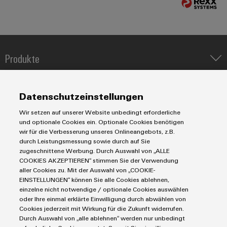
Modifizierte
und
bestückte
Gehäuse
Produkte
Kundenspezifische
IIoT & Automation Software
Kabelkonfektionierung
Lösungen & Technologien
Industriedrucker
Datenschutzeinstellungen
Koppelrelais
Automatisierung
Wir setzen auf unserer Website unbedingt erforderliche
Leiterplattensteckverbinder und Leiterplattenklemmen
Service
Industrial IoT
und optionale Cookies ein. Optionale Cookies benötigen
Markierungssysteme
wir für die Verbesserung unseres Onlineangebots, z.B.
Produktinnovationen
Industrial Security
Connectivity Consulting
durch Leistungsmessung sowie durch auf Sie
Reihenklemmen
Praxisnahe
Single Pair Ethernet
Industrien
eShop / Digitale Bestellmöglichkeiten
zugeschnittene Werbung. Durch Auswahl von „ALLE
Verbindungen für
Stromversorgungen
COOKIES AKZEPTIEREN“ stimmen Sie der Verwendung
Smart Metering
Ihre Industrie.
Engineering-Daten
Datencenter
Unsere Neuheiten
aller Cookies zu. Mit der Auswahl von „COOKIE-
SNAP IN Anschlusstechnologie
PCB Connector Services
im Bereich
EINSTELLUNGEN“ können Sie alle Cookies ablehnen,
AGB
Gerätehersteller
Industrial
Workplace Solutions
einzelne nicht notwendige / optionale Cookies auswählen
Support Center
Impressum
Connectivity.
Maschinenbau
oder Ihre einmal erklärte Einwilligung durch abwählen von
Technische Produktkataloge
Einkaufs- /Lieferanteninformationen
Cookies jederzeit mit Wirkung für die Zukunft widerrufen.
Photovoltaik
Durch Auswahl von „alle ablehnen“ werden nur unbedingt
Weidmüller Configurator
Datenschutzerklärung
Wasserstoff