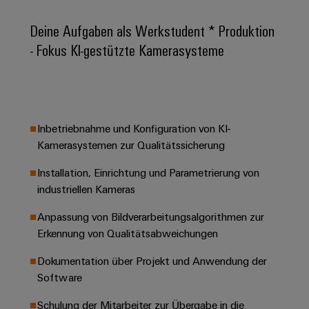
Schaltschrank-
Connectivity
Messen
und
Stellen
&
Weidmüller
und
Consulting
Deine Aufgaben als Werkstudent * Produktion
-
für
Migrationslösungen
Welt
Feldebene
Newsletter
verteilung
- Fokus KI-gestützte Kamerasysteme
Studierende
Digitales
Anmeldung
Serviceschnittstellen
Orange
Stabilität
Feldverdrahtung
Engineering
und
Mag
Verteilerboxen
Sicherheit
Smart
Für
|
Weidmüller
für
Kundenservice
Cabinet
moderne
Schülerinnen
Kundenmagazin
Configurator
Inbetriebnahme und Konfiguration von KI-
Energienetze
Building
und
Webshop
Elektronik
Kamerasystemen zur Qualitätssicherung
Länder
PCB
Schüler
Gebäudeinfrastruktur
Smart
Connector
Preisliste
Koppelrelais
Lösungen
Installation, Einrichtung und Parametrierung von
Management
Metering
Ausbildung
Services
für
&
industriellen Kameras
Informationen
Kataloganforderung
die
Weidmüller
Halbleiterrelais
Duales
spezifischen
und
Akkreditiertes
Anpassung von Bildverarbeitungsalgorithmen zur
Configurator
Anforderungen
Studium
Zertifikate
Labor
Erkennung von Qualitätsabweichungen
Trennverstärker
in
der
Workplace
und
Schülerpraktika
Dokumentation über Projekt und Anwendung der
Gebäudeinfrastruktur
Solutions
Messumformer
Software
Presse
Support
Erfolgreiche
Gerätehersteller
Stromversorgungen
Karrierewege
Schulung der Mitarbeiter zur Übergabe in die
Innovative