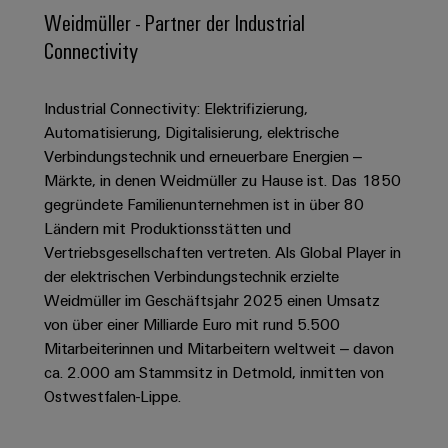
IN
Kabelkonfektionierung
zu
Offene
Leiterplattenklemmen
erlebbar
Weidmüller - Partner der Industrial
Weidmüller
Anschlusstechnologie
uns
Stellen
Vertrieb
werden.
Fast
Connectivity
für
Gehäusesysteme
Zahlen
DC-
Delivery
Promotionfahrzeug
Datencenter
Berufserfahrene
und
und
Microgrids
Service
Lösungen
Unternehmen
-
Industrial Connectivity: Elektrifizierung,
und
Fakten
Produkte
Automatisierung, Digitalisierung, elektrische
u-
komponenten
Distribution
Für
für
Verbindungstechnik und erneuerbare Energien –
Unser
OS
Karriere
Beratung
Rechenzentren
Kabeleinführungssysteme
Studierende
Märkte, in denen Weidmüller zu Hause ist. Das 1850
Info
Vorstand
Edge
–
und
und
gegründete Familienunternehmen ist in über 80
effizient,
für
Computing
digitale
Werkstudententätigkeiten
Nachhaltigkeit
zuverlässig,
-
Ländern mit Produktionsstätten und
unsere
Planung
skalierbar
Vertriebsgesellschaften vertreten. Als Global Player in
Industrial
komponenten
Partner
Praktika
Weidmüller
der elektrischen Verbindungstechnik erzielte
5G
Energiespeicher
easyConnect
Academy
Anschlussleitungen,
Weidmüller im Geschäftsjahr 2025 einen Umsatz
Vertrieb
Abschlussarbeiten
Lösungen
-
Single
Patchkabel
von über einer Milliarde Euro mit rund 5.500
und
People
Ihre
Großhandelssuche
Neuanfang
Produkte
Pair
und
Mitarbeiterinnen und Mitarbeitern weltweit – davon
&
für
Industrial
für
ca. 2.000 am Stammsitz in Detmold, inmitten von
Ethernet
Kabel
Energiespeichersysteme
Culture
Service
Studienabbrecher
Ostwestfalen-Lippe.
(ESS)
SPS
Platform
News
Compliance
Energieübertragung
Offene
Systemverkabelung