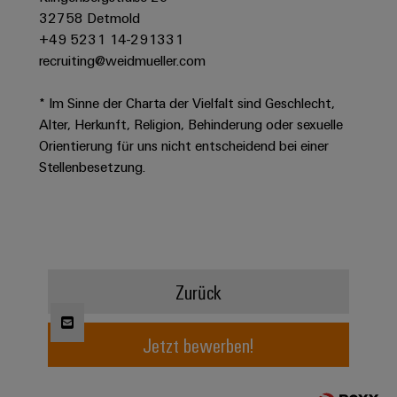
Werkzeuge
32758 Detmold
Abwasseraufbereitung
+49 5231 14-291331
Automaten
Lösungen
für
recruiting@weidmueller.com
die
Software
Wasser-
* Im Sinne der Charta der Vielfalt sind Geschlecht,
und
Markierer
Alter, Herkunft, Religion, Behinderung oder sexuelle
Abwasserindustrie
Orientierung für uns nicht entscheidend bei einer
Industriedrucker
Wasserstoff
Stellenbesetzung.
Wasserstoff
Industrieleuchte
als
Schlüsseltechnologie
Cabinet
für
die
Infrastructure
Energiewende
Zurück
Windenergie
Assemblierungsservice
Effizienter
Betrieb
Jetzt bewerben!
von
Bestückte
Windparks
Klemmenleisten