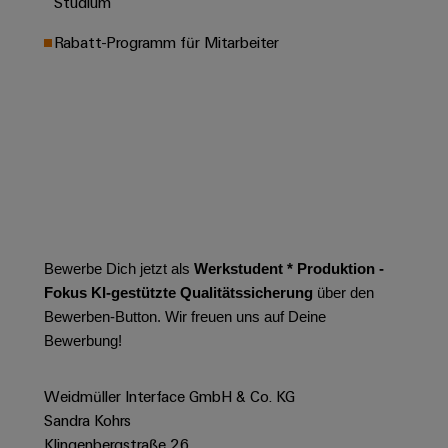
Studium
Leiterplattensteckverbinder
Schaltschrankbau
AI
Karriere auf
&
Rabatt-Programm für Mitarbeiter
dem Kindel
Schienenfahrzeuge
Remote
Leiterplattenklemmen
Unser
Moderne
Access
neues
und
PCB
Distribution
&
digitale
Center in
Connector
Lösungen
Thüringen
Cloud-
für
Services
Services
klimafreundliche
Mobilitat
Original
Industrial
im
Equipment
Bahnverkehr
Service
Manufacturer
Platform
Schiffbau
Bewerbe Dich jetzt als
Werkstudent * Produktion -
(OEM)
easyConnect
Umfassende
Fokus KI-gestützte Qualitätssicherung
über den
Verbindungslösungen
Bewerben-Button. Wir freuen uns auf Deine
für
Bewerbung!
die
Werkstatt
maritime
Industrie
&
Weidmüller Interface GmbH & Co. KG
Zubehör
Wasseraufbereitung
Sandra Kohrs
&
Klingenbergstraße 26