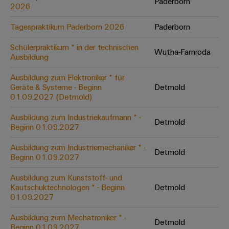
Unternehmensmeldungen
Paderborn
Technischer
2026
Verbindungslösungen
Systeme
Elektronikgehäuse
Support
für
Offene
Fachpressemeldungen
und
Geräte
Tagespraktikum Paderborn 2026
Paderborn
Ausbildungs-
Blitz-
Lösungen
Umweltbezogene
Pressekontakt
Konventionelle
und
Schülerpraktikum * in der technischen
und
Produktkonformität
Wutha-Farnroda
Ausbildung
Energieerzeugung
Dezentrale
Studienplätze
Überspannungsschutz
Zukunftssicherheit
Automatisierung
Engineering
Ausbildung zum Elektroniker * für
für
Unsere
PV
Daten
Geräte & Systeme - Beginn
Detmold
bewährte
Energiemanagement-
Partner
Veranstaltungen
01.09.2027 (Detmold)
Generatoranschlusskasten
Energieerzeugung
Lösungen
Technische
IIoT
Ausbildung zum Industriekaufmann * -
Aktuelle
Maschinenbau
Feldbusverteiler
Produktkataloge
Detmold
Beginn 01.09.2027
IIoT
and
Termine
Lösungen
&
Reparatur
für
Automation
Ausbildung zum Industriemechaniker * -
verschiedene
Detmold
Workshops
Automation
und
Partner
Automatisierung
Beginn 01.09.2027
Segmente
für
Software
Ersatzteile
Netzwerk
der
&
Ausbildung zum Kunststoff- und
Schulklassen
Maschinen
Software
Kautschuktechnologen * - Beginn
Detmold
Industrial
Trainings
und
IIoT
01.09.2027
Fabrikautomation
Analytics
und
and
Steuerungen
Webinare
Öl
Ausbildung zum Mechatroniker * -
Automation
Detmold
Industrial
I/O-
Beginn 01.09.2027