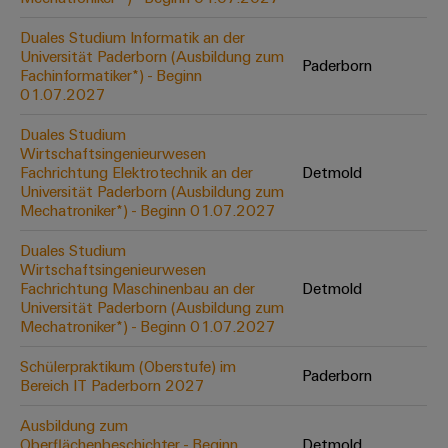
Leiterplattensteckverbinder
Schaltschrankbau
AI
Karriere auf
&
Duales Studium Informatik an der
dem Kindel
Schienenfahrzeuge
Universität Paderborn (Ausbildung zum
Remote
Leiterplattenklemmen
Paderborn
Unser
Moderne
Fachinformatiker*) - Beginn
Access
neues
und
01.07.2027
PCB
Distribution
&
digitale
Center in
Connector
Lösungen
Duales Studium
Thüringen
Cloud-
für
Wirtschaftsingenieurwesen
Services
Services
klimafreundliche
Fachrichtung Elektrotechnik an der
Detmold
Mobilitat
Universität Paderborn (Ausbildung zum
Original
Industrial
im
Mechatroniker*) - Beginn 01.07.2027
Equipment
Bahnverkehr
Service
Manufacturer
Duales Studium
Platform
Schiffbau
Wirtschaftsingenieurwesen
(OEM)
easyConnect
Umfassende
Fachrichtung Maschinenbau an der
Detmold
Verbindungslösungen
Universität Paderborn (Ausbildung zum
für
Mechatroniker*) - Beginn 01.07.2027
die
Werkstatt
maritime
Schülerpraktikum (Oberstufe) im
Paderborn
Industrie
&
Bereich IT Paderborn 2027
Zubehör
Wasseraufbereitung
Ausbildung zum
&
Oberflächenbeschichter - Beginn
Detmold