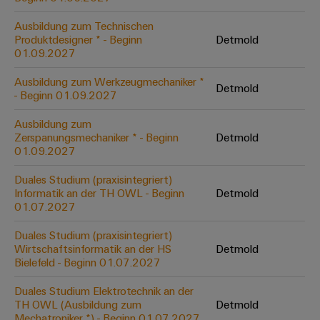
&
Solution
Automation
PSIRT
Systeme
Gas
Partner
Ausbildung zum Technischen
Sicherer
Produktdesigner * - Beginn
Detmold
finden
Stellenbörse
Industrial
Industrial
Betrieb
01.09.2027
IoT
Ethernet
Digitale
mit
Solution
vernetzten
Ausbildung zum Werkzeugmechaniker *
Bestellmöglichkeiten
Detmold
Partner
Industrial
Lösungen
Touch-
- Beginn 01.09.2027
für
-
Security
Panels
eShop
die
Ausbildung zum
Systemintegratoren
Prozessindustrie
Zerspanungsmechaniker * - Beginn
Detmold
Industrial
Engineering-
OCI-
01.09.2027
Service
Photovoltaik
und
Schnittstelle
Platform
Mehr
Visualisierungstools
Messen
Duales Studium (praxisintegriert)
Chancen in der
Ressourceneffizienz
EDI-
Informatik an der TH OWL - Beginn
Detmold
easyConnect
&
Entwicklung
durch
01.07.2027
Energiemessung
Schnittstelle
Spannende Aufgabe
Events
Sonnenenergie
EZA-
in unseren
und
Duales Studium (praxisintegriert)
Entwicklungsbereic
Regler
Schaltschrankbau
Smart
Globale
Wirtschaftsinformatik an der HS
Detmold
ALLE
Lösungen
Bielefeld - Beginn 01.07.2027
Metering
Messen
SERVICES
für
&
die
Duales Studium Elektrotechnik an der
Weidmüller
Gerätehersteller
Events
Herausforderungen
TH OWL (Ausbildung zum
Detmold
Industrial
im
Mechatroniker *) - Beginn 01.07.2027