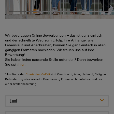
IN
Kabelkonfektionierung
zu
Offene
Leiterplattenklemmen
erlebbar
Weidmüller
Anschlusstechnologie
uns
Stellen
Vertrieb
werden.
Fast
für
Gehäusesysteme
Zahlen
DC-
Delivery
Promotionfahrzeug
Datencenter
Berufserfahrene
und
und
Microgrids
Service
Lösungen
Unternehmen
-
und
Fakten
Produkte
u-
komponenten
Wir bevorzugen Online-Bewerbungen – das ist ganz einfach
Distribution
Für
für
Unser
und der schnellste Weg zum Erfolg. Ihre Anhänge, wie
OS
Karriere
Beratung
Rechenzentren
Kabeleinführungssysteme
Studierende
Lebenslauf und Anschreiben, können Sie ganz einfach in allen
Info
Vorstand
Edge
–
und
gängigen Formaten hochladen. Wir freuen uns auf Ihre
und
effizient,
für
Computing
Bewerbung!
digitale
Werkstudententätigkeiten
Nachhaltigkeit
zuverlässig,
-
unsere
Sie haben keine passende Stelle gefunden? Dann bewerben
Planung
skalierbar
Industrial
komponenten
Sie sich
hier
.
Partner
Praktika
Weidmüller
5G
Energiespeicher
easyConnect
* Im Sinne der
Academy
Charta der Vielfalt
sind Geschlecht, Alter, Herkunft, Religion,
Anschlussleitungen,
Vertrieb
Abschlussarbeiten
Lösungen
-
Behinderung oder sexuelle Orientierung für uns nicht entscheidend bei
Single
Patchkabel
und
einer Stellenbesetzung.
People
Ihre
Großhandelssuche
Neuanfang
Produkte
Pair
und
&
für
Industrial
für
Ethernet
Kabel
Energiespeichersysteme
Culture
Service
Land
Studienabbrecher
(ESS)
SPS
Platform
News
Compliance
Energieübertragung
Offene
Systemverkabelung