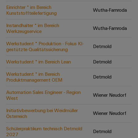
Einrichter * im Bereich
Wutha-Farnroda
Kunststoffteilefertigung
Umwe
Produ
Instandhalter * im Bereich
Wutha-Farnroda
Schne
Werkzeugservice
einfa
REACH
Werkstudent * Produktion - Fokus KI-
PCF-D
Detmold
gestützte Qualitätssicherung
herun
Werkstudent * im Bereich Lean
Detmold
Werkstudent * im Bereich
Detmold
Produktmanagement OEM
Weidmüller
Configurator
Automation Sales Engineer - Region
Wiener Neudorf
West
Digital
Engineering
auf einem
Initiativbewerbung bei Weidmüller
neuen Niveau
Wiener Neudorf
Österreich
‒ intuitiv,
unkompliziert,
schnell
Schülerpraktikum technisch Detmold
Detmold
2027