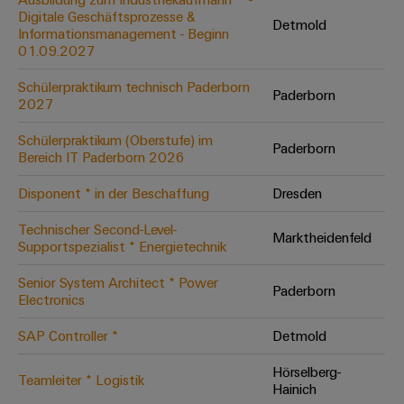
Digitale Geschäftsprozesse &
Modifizierte
Detmold
Informationsmanagement - Beginn
und
01.09.2027
bestückte
Schülerpraktikum technisch Paderborn
Gehäuse
Paderborn
2027
Kundenspezifische
Schülerpraktikum (Oberstufe) im
Paderborn
Kabelkonfektionierung
Bereich IT Paderborn 2026
Disponent * in der Beschaffung
Dresden
Technischer Second-Level-
Marktheidenfeld
Produktinnovationen
Supportspezialist * Energietechnik
Praxisnahe
Verbindungen für
Senior System Architect * Power
Ihre Industrie.
Paderborn
Electronics
Unsere Neuheiten
im Bereich
Industrial
SAP Controller *
Detmold
Connectivity.
Hörselberg-
Teamleiter * Logistik
Hainich