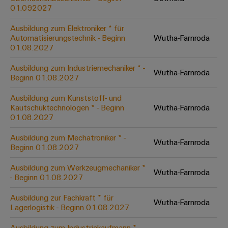
Werkzeuge
01.092027
Abwasseraufbereitung
Automaten
Lösungen
Ausbildung zum Elektroniker * für
für
Automatisierungstechnik - Beginn
Wutha-Farnroda
die
Software
01.08.2027
Wasser-
und
Markierer
Ausbildung zum Industriemechaniker * -
Wutha-Farnroda
Abwasserindustrie
Beginn 01.08.2027
Industriedrucker
Wasserstoff
Ausbildung zum Kunststoff- und
Wasserstoff
Kautschuktechnologen * - Beginn
Wutha-Farnroda
Industrieleuchte
als
01.08.2027
Schlüsseltechnologie
Cabinet
für
Ausbildung zum Mechatroniker * -
Wutha-Farnroda
die
Infrastructure
Beginn 01.08.2027
Energiewende
Ausbildung zum Werkzeugmechaniker *
Windenergie
Wutha-Farnroda
- Beginn 01.08.2027
Assemblierungsservice
Effizienter
Betrieb
Ausbildung zur Fachkraft * für
Wutha-Farnroda
von
Bestückte
Lagerlogistik - Beginn 01.08.2027
Windparks
Klemmenleisten
Ausbildung zum Industriekaufmann * ​ -