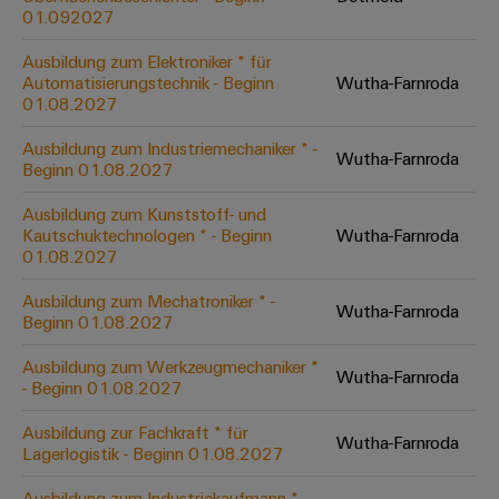
Werkzeuge
01.092027
Abwasseraufbereitung
Automaten
Lösungen
Ausbildung zum Elektroniker * für
für
Automatisierungstechnik - Beginn
Wutha-Farnroda
die
Software
01.08.2027
Wasser-
und
Markierer
Ausbildung zum Industriemechaniker * -
Wutha-Farnroda
Abwasserindustrie
Beginn 01.08.2027
Industriedrucker
Wasserstoff
Ausbildung zum Kunststoff- und
Wasserstoff
Kautschuktechnologen * - Beginn
Wutha-Farnroda
Industrieleuchte
als
01.08.2027
Schlüsseltechnologie
Cabinet
für
Ausbildung zum Mechatroniker * -
Wutha-Farnroda
die
Infrastructure
Beginn 01.08.2027
Energiewende
Ausbildung zum Werkzeugmechaniker *
Windenergie
Wutha-Farnroda
- Beginn 01.08.2027
Assemblierungsservice
Effizienter
Betrieb
Ausbildung zur Fachkraft * für
Wutha-Farnroda
von
Bestückte
Lagerlogistik - Beginn 01.08.2027
Windparks
Klemmenleisten
Ausbildung zum Industriekaufmann * ​ -