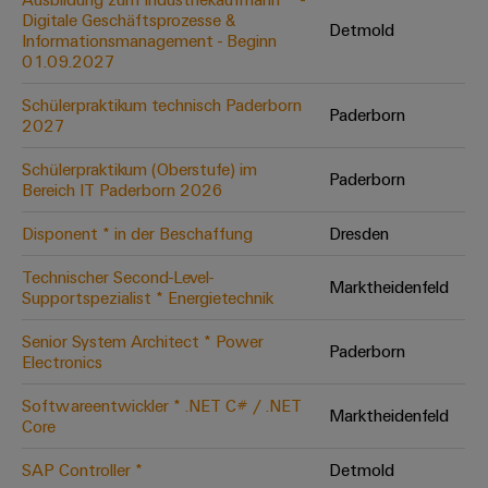
Digitale Geschäftsprozesse &
Modifizierte
Detmold
Informationsmanagement - Beginn
und
01.09.2027
bestückte
Schülerpraktikum technisch Paderborn
Gehäuse
Paderborn
2027
Kundenspezifische
Schülerpraktikum (Oberstufe) im
Paderborn
Kabelkonfektionierung
Bereich IT Paderborn 2026
Disponent * in der Beschaffung
Dresden
Technischer Second-Level-
Marktheidenfeld
Produktinnovationen
Supportspezialist * Energietechnik
Praxisnahe
Verbindungen für
Senior System Architect * Power
Ihre Industrie.
Paderborn
Electronics
Unsere Neuheiten
im Bereich
Industrial
Softwareentwickler * .NET C# / .NET
Marktheidenfeld
Connectivity.
Core
SAP Controller *
Detmold