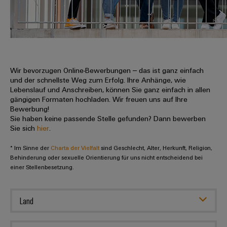
IN
Kabelkonfektionierung
zu
Offene
Leiterplattenklemmen
erlebbar
Weidmüller
Anschlusstechnologie
uns
Stellen
Vertrieb
werden.
Fast
für
Gehäusesysteme
Zahlen
DC-
Delivery
Promotionfahrzeug
Datencenter
Berufserfahrene
und
und
Microgrids
Service
Lösungen
Unternehmen
-
und
Fakten
Produkte
u-
komponenten
Wir bevorzugen Online-Bewerbungen – das ist ganz einfach
Distribution
Für
für
Unser
und der schnellste Weg zum Erfolg. Ihre Anhänge, wie
OS
Karriere
Beratung
Rechenzentren
Kabeleinführungssysteme
Studierende
Lebenslauf und Anschreiben, können Sie ganz einfach in allen
Info
Vorstand
Edge
–
und
gängigen Formaten hochladen. Wir freuen uns auf Ihre
und
effizient,
für
Computing
Bewerbung!
digitale
Werkstudententätigkeiten
Nachhaltigkeit
zuverlässig,
-
unsere
Sie haben keine passende Stelle gefunden? Dann bewerben
Planung
skalierbar
Industrial
komponenten
Sie sich
hier
.
Partner
Praktika
Weidmüller
5G
Energiespeicher
easyConnect
* Im Sinne der
Academy
Charta der Vielfalt
sind Geschlecht, Alter, Herkunft, Religion,
Anschlussleitungen,
Vertrieb
Abschlussarbeiten
Lösungen
-
Behinderung oder sexuelle Orientierung für uns nicht entscheidend bei
Single
Patchkabel
und
einer Stellenbesetzung.
People
Ihre
Großhandelssuche
Neuanfang
Produkte
Pair
und
&
für
Industrial
für
Ethernet
Kabel
Energiespeichersysteme
Culture
Service
Land
Studienabbrecher
(ESS)
SPS
Platform
News
Compliance
Energieübertragung
Offene
Systemverkabelung