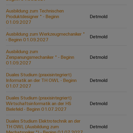
&
Solution
Automation
PSIRT
Systeme
Gas
Partner
Ausbildung zum Technischen
Sicherer
Produktdesigner * - Beginn
Detmold
finden
Stellenbörse
Industrial
Industrial
Betrieb
01.09.2027
IoT
Ethernet
Digitale
mit
Solution
vernetzten
Ausbildung zum Werkzeugmechaniker *
Bestellmöglichkeiten
Detmold
Partner
Industrial
Lösungen
Touch-
- Beginn 01.09.2027
für
-
Security
Panels
eShop
die
Ausbildung zum
Systemintegratoren
Prozessindustrie
Zerspanungsmechaniker * - Beginn
Detmold
Industrial
Engineering-
OCI-
01.09.2027
Service
Photovoltaik
und
Schnittstelle
Platform
Mehr
Visualisierungstools
Messen
Duales Studium (praxisintegriert)
Chancen in der
Ressourceneffizienz
EDI-
Informatik an der TH OWL - Beginn
Detmold
easyConnect
&
Entwicklung
durch
01.07.2027
Energiemessung
Schnittstelle
Spannende Aufgabe
Events
Sonnenenergie
EZA-
in unseren
und
Duales Studium (praxisintegriert)
Entwicklungsbereic
Regler
Schaltschrankbau
Smart
Globale
Wirtschaftsinformatik an der HS
Detmold
ALLE
Lösungen
Bielefeld - Beginn 01.07.2027
Metering
Messen
SERVICES
für
&
die
Duales Studium Elektrotechnik an der
Weidmüller
Gerätehersteller
Events
Herausforderungen
TH OWL (Ausbildung zum
Detmold
Industrial
im
Mechatroniker *) - Beginn 01.07.2027