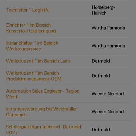
Hörselberg-
Teamleiter * Logistik
Hainich
Umwe
Produ
Einrichter * im Bereich
Wutha-Farnroda
Schne
Kunststoffteilefertigung
einfa
REACH
Instandhalter * im Bereich
PCF-D
Wutha-Farnroda
Werkzeugservice
herun
Werkstudent * im Bereich Lean
Detmold
Werkstudent * im Bereich
Detmold
Produktmanagement OEM
Weidmüller
Configurator
Automation Sales Engineer - Region
Wiener Neudorf
West
Digital
Engineering
auf einem
Initiativbewerbung bei Weidmüller
neuen Niveau
Wiener Neudorf
Österreich
‒ intuitiv,
unkompliziert,
schnell
Schülerpraktikum technisch Detmold
Detmold
2027