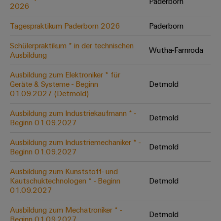
Unternehmensmeldungen
Paderborn
Technischer
2026
Verbindungslösungen
Systeme
Elektronikgehäuse
Support
für
Offene
Fachpressemeldungen
und
Geräte
Tagespraktikum Paderborn 2026
Paderborn
Ausbildungs-
Blitz-
Lösungen
Umweltbezogene
Pressekontakt
Konventionelle
und
Schülerpraktikum * in der technischen
und
Produktkonformität
Wutha-Farnroda
Ausbildung
Energieerzeugung
Dezentrale
Studienplätze
Überspannungsschutz
Zukunftssicherheit
Automatisierung
Engineering
Ausbildung zum Elektroniker * für
für
Unsere
PV
Daten
Geräte & Systeme - Beginn
Detmold
bewährte
Energiemanagement-
Partner
Veranstaltungen
01.09.2027 (Detmold)
Generatoranschlusskasten
Energieerzeugung
Lösungen
Technische
IIoT
Ausbildung zum Industriekaufmann * -
Aktuelle
Maschinenbau
Feldbusverteiler
Produktkataloge
Detmold
Beginn 01.09.2027
IIoT
and
Termine
Lösungen
&
Reparatur
für
Automation
Ausbildung zum Industriemechaniker * -
verschiedene
Detmold
Workshops
Automation
und
Partner
Automatisierung
Beginn 01.09.2027
Segmente
für
Software
Ersatzteile
Netzwerk
der
&
Ausbildung zum Kunststoff- und
Schulklassen
Maschinen
Software
Kautschuktechnologen * - Beginn
Detmold
Industrial
Trainings
und
IIoT
01.09.2027
Fabrikautomation
Analytics
und
and
Steuerungen
Webinare
Öl
Ausbildung zum Mechatroniker * -
Automation
Detmold
Industrial
I/O-
Beginn 01.09.2027