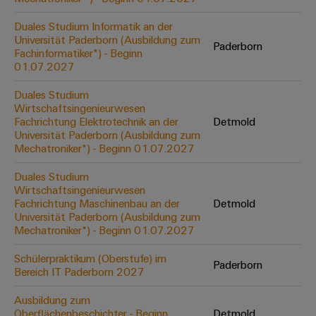
Leiterplattensteckverbinder
Schaltschrankbau
AI
Karriere auf
&
Duales Studium Informatik an der
dem Kindel
Schienenfahrzeuge
Universität Paderborn (Ausbildung zum
Remote
Leiterplattenklemmen
Paderborn
Unser
Moderne
Fachinformatiker*) - Beginn
Access
neues
und
01.07.2027
PCB
Distribution
&
digitale
Center in
Connector
Lösungen
Duales Studium
Thüringen
Cloud-
für
Wirtschaftsingenieurwesen
Services
Services
klimafreundliche
Fachrichtung Elektrotechnik an der
Detmold
Mobilitat
Universität Paderborn (Ausbildung zum
Original
Industrial
im
Mechatroniker*) - Beginn 01.07.2027
Equipment
Bahnverkehr
Service
Manufacturer
Duales Studium
Platform
Schiffbau
Wirtschaftsingenieurwesen
(OEM)
easyConnect
Umfassende
Fachrichtung Maschinenbau an der
Detmold
Verbindungslösungen
Universität Paderborn (Ausbildung zum
für
Mechatroniker*) - Beginn 01.07.2027
die
Werkstatt
maritime
Schülerpraktikum (Oberstufe) im
Paderborn
Industrie
&
Bereich IT Paderborn 2027
Zubehör
Wasseraufbereitung
Ausbildung zum
&
Oberflächenbeschichter - Beginn
Detmold