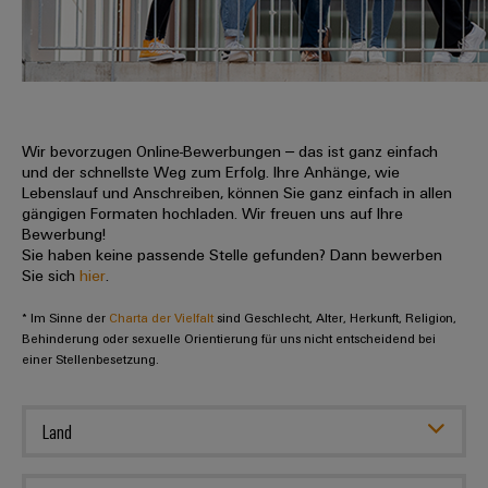
IN
Kabelkonfektionierung
zu
Offene
Leiterplattenklemmen
erlebbar
Weidmüller
Anschlusstechnologie
uns
Stellen
Vertrieb
werden.
Fast
für
Gehäusesysteme
Zahlen
DC-
Delivery
Promotionfahrzeug
Datencenter
Berufserfahrene
und
und
Microgrids
Service
Lösungen
Unternehmen
-
und
Fakten
Produkte
u-
komponenten
Wir bevorzugen Online-Bewerbungen – das ist ganz einfach
Distribution
Für
für
Unser
und der schnellste Weg zum Erfolg. Ihre Anhänge, wie
OS
Karriere
Beratung
Rechenzentren
Kabeleinführungssysteme
Studierende
Lebenslauf und Anschreiben, können Sie ganz einfach in allen
Info
Vorstand
Edge
–
und
gängigen Formaten hochladen. Wir freuen uns auf Ihre
und
effizient,
für
Computing
Bewerbung!
digitale
Werkstudententätigkeiten
Nachhaltigkeit
zuverlässig,
-
unsere
Sie haben keine passende Stelle gefunden? Dann bewerben
Planung
skalierbar
Industrial
komponenten
Sie sich
hier
.
Partner
Praktika
Weidmüller
5G
Energiespeicher
easyConnect
* Im Sinne der
Academy
Charta der Vielfalt
sind Geschlecht, Alter, Herkunft, Religion,
Anschlussleitungen,
Vertrieb
Abschlussarbeiten
Lösungen
-
Behinderung oder sexuelle Orientierung für uns nicht entscheidend bei
Single
Patchkabel
und
einer Stellenbesetzung.
People
Ihre
Großhandelssuche
Neuanfang
Produkte
Pair
und
&
für
Industrial
für
Ethernet
Kabel
Energiespeichersysteme
Culture
Service
Land
Studienabbrecher
(ESS)
SPS
Platform
News
Compliance
Energieübertragung
Offene
Systemverkabelung