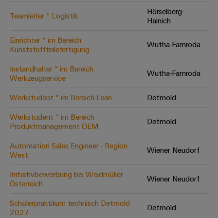
Hörselberg-
Teamleiter * Logistik
Hainich
Umwe
Produ
Einrichter * im Bereich
Wutha-Farnroda
Schne
Kunststoffteilefertigung
einfa
REACH
Instandhalter * im Bereich
PCF-D
Wutha-Farnroda
Werkzeugservice
herun
Werkstudent * im Bereich Lean
Detmold
Werkstudent * im Bereich
Detmold
Produktmanagement OEM
Weidmüller
Configurator
Automation Sales Engineer - Region
Wiener Neudorf
West
Digital
Engineering
auf einem
Initiativbewerbung bei Weidmüller
neuen Niveau
Wiener Neudorf
Österreich
‒ intuitiv,
unkompliziert,
schnell
Schülerpraktikum technisch Detmold
Detmold
2027