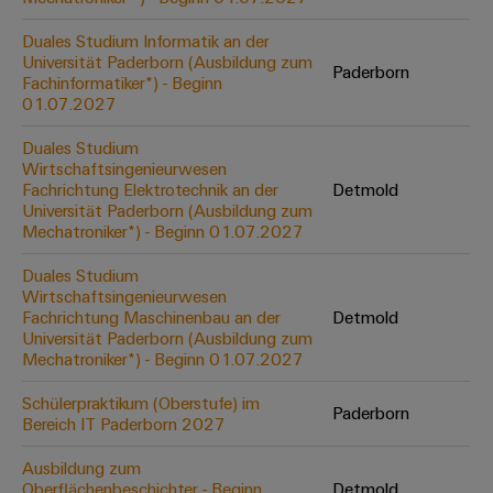
Leiterplattensteckverbinder
Schaltschrankbau
AI
Karriere auf
&
Duales Studium Informatik an der
dem Kindel
Schienenfahrzeuge
Universität Paderborn (Ausbildung zum
Remote
Leiterplattenklemmen
Paderborn
Unser
Moderne
Fachinformatiker*) - Beginn
Access
neues
und
01.07.2027
PCB
Distribution
&
digitale
Center in
Connector
Lösungen
Duales Studium
Thüringen
Cloud-
für
Wirtschaftsingenieurwesen
Services
Services
klimafreundliche
Fachrichtung Elektrotechnik an der
Detmold
Mobilitat
Universität Paderborn (Ausbildung zum
Original
Industrial
im
Mechatroniker*) - Beginn 01.07.2027
Equipment
Bahnverkehr
Service
Manufacturer
Duales Studium
Platform
Schiffbau
Wirtschaftsingenieurwesen
(OEM)
easyConnect
Umfassende
Fachrichtung Maschinenbau an der
Detmold
Verbindungslösungen
Universität Paderborn (Ausbildung zum
für
Mechatroniker*) - Beginn 01.07.2027
die
Werkstatt
maritime
Schülerpraktikum (Oberstufe) im
Paderborn
Industrie
&
Bereich IT Paderborn 2027
Zubehör
Wasseraufbereitung
Ausbildung zum
&
Oberflächenbeschichter - Beginn
Detmold