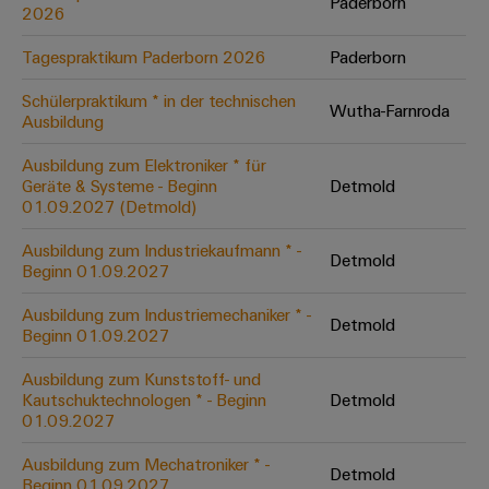
Unternehmensmeldungen
Paderborn
Technischer
2026
Verbindungslösungen
Systeme
Elektronikgehäuse
Support
für
Offene
Fachpressemeldungen
und
Geräte
Tagespraktikum Paderborn 2026
Paderborn
Ausbildungs-
Blitz-
Lösungen
Umweltbezogene
Pressekontakt
Konventionelle
und
Schülerpraktikum * in der technischen
und
Produktkonformität
Wutha-Farnroda
Ausbildung
Energieerzeugung
Dezentrale
Studienplätze
Überspannungsschutz
Zukunftssicherheit
Automatisierung
Engineering
Ausbildung zum Elektroniker * für
für
Unsere
PV
Daten
Geräte & Systeme - Beginn
Detmold
bewährte
Energiemanagement-
Partner
Veranstaltungen
01.09.2027 (Detmold)
Generatoranschlusskasten
Energieerzeugung
Lösungen
Technische
IIoT
Ausbildung zum Industriekaufmann * -
Aktuelle
Maschinenbau
Feldbusverteiler
Produktkataloge
Detmold
Beginn 01.09.2027
IIoT
and
Termine
Lösungen
&
Reparatur
für
Automation
Ausbildung zum Industriemechaniker * -
verschiedene
Detmold
Workshops
Automation
und
Partner
Automatisierung
Beginn 01.09.2027
Segmente
für
Software
Ersatzteile
Netzwerk
der
&
Ausbildung zum Kunststoff- und
Schulklassen
Maschinen
Software
Kautschuktechnologen * - Beginn
Detmold
Industrial
Trainings
und
IIoT
01.09.2027
Fabrikautomation
Analytics
und
and
Steuerungen
Webinare
Öl
Ausbildung zum Mechatroniker * -
Automation
Detmold
Industrial
I/O-
Beginn 01.09.2027