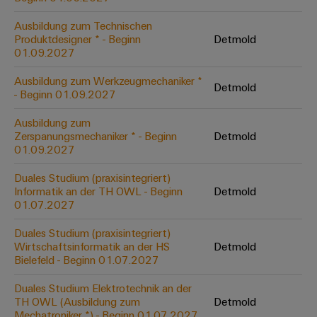
&
Solution
Automation
PSIRT
Systeme
Gas
Partner
Ausbildung zum Technischen
Sicherer
Produktdesigner * - Beginn
Detmold
finden
Stellenbörse
Industrial
Industrial
Betrieb
01.09.2027
IoT
Ethernet
Digitale
mit
Solution
vernetzten
Ausbildung zum Werkzeugmechaniker *
Bestellmöglichkeiten
Detmold
Partner
Industrial
Lösungen
Touch-
- Beginn 01.09.2027
für
-
Security
Panels
eShop
die
Ausbildung zum
Systemintegratoren
Prozessindustrie
Zerspanungsmechaniker * - Beginn
Detmold
Industrial
Engineering-
OCI-
01.09.2027
Service
Photovoltaik
und
Schnittstelle
Platform
Mehr
Visualisierungstools
Messen
Duales Studium (praxisintegriert)
Chancen in der
Ressourceneffizienz
EDI-
Informatik an der TH OWL - Beginn
Detmold
easyConnect
&
Entwicklung
durch
01.07.2027
Energiemessung
Schnittstelle
Spannende Aufgabe
Events
Sonnenenergie
EZA-
in unseren
und
Duales Studium (praxisintegriert)
Entwicklungsbereic
Regler
Schaltschrankbau
Smart
Globale
Wirtschaftsinformatik an der HS
Detmold
ALLE
Lösungen
Bielefeld - Beginn 01.07.2027
Metering
Messen
SERVICES
für
&
die
Duales Studium Elektrotechnik an der
Weidmüller
Gerätehersteller
Events
Herausforderungen
TH OWL (Ausbildung zum
Detmold
Industrial
im
Mechatroniker *) - Beginn 01.07.2027