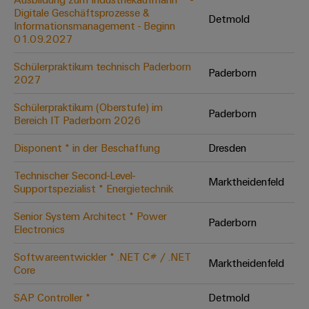
Digitale Geschäftsprozesse &
Modifizierte
Detmold
Informationsmanagement - Beginn
und
01.09.2027
bestückte
Schülerpraktikum technisch Paderborn
Gehäuse
Paderborn
2027
Kundenspezifische
Schülerpraktikum (Oberstufe) im
Paderborn
Kabelkonfektionierung
Bereich IT Paderborn 2026
Disponent * in der Beschaffung
Dresden
Technischer Second-Level-
Marktheidenfeld
Produktinnovationen
Supportspezialist * Energietechnik
Praxisnahe
Verbindungen für
Senior System Architect * Power
Ihre Industrie.
Paderborn
Electronics
Unsere Neuheiten
im Bereich
Industrial
Softwareentwickler * .NET C# / .NET
Marktheidenfeld
Connectivity.
Core
SAP Controller *
Detmold