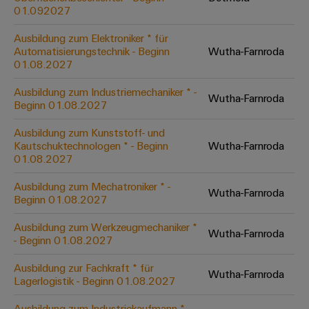
Werkzeuge
01.092027
Abwasseraufbereitung
Automaten
Lösungen
Ausbildung zum Elektroniker * für
für
Automatisierungstechnik - Beginn
Wutha-Farnroda
die
Software
01.08.2027
Wasser-
und
Markierer
Ausbildung zum Industriemechaniker * -
Wutha-Farnroda
Abwasserindustrie
Beginn 01.08.2027
Industriedrucker
Wasserstoff
Ausbildung zum Kunststoff- und
Wasserstoff
Kautschuktechnologen * - Beginn
Wutha-Farnroda
Industrieleuchte
als
01.08.2027
Schlüsseltechnologie
Cabinet
für
Ausbildung zum Mechatroniker * -
Wutha-Farnroda
die
Infrastructure
Beginn 01.08.2027
Energiewende
Ausbildung zum Werkzeugmechaniker *
Windenergie
Wutha-Farnroda
- Beginn 01.08.2027
Assemblierungsservice
Effizienter
Betrieb
Ausbildung zur Fachkraft * für
Wutha-Farnroda
von
Bestückte
Lagerlogistik - Beginn 01.08.2027
Windparks
Klemmenleisten
Ausbildung zum Industriekaufmann * ​ -