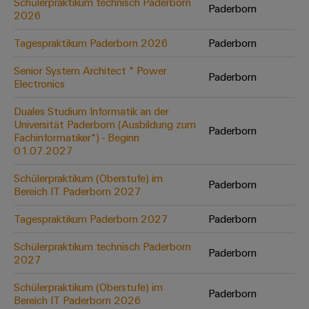
Schülerpraktikum technisch Paderborn
Paderborn
Modifizierte
2026
und
Tagespraktikum Paderborn 2026
Paderborn
bestückte
Gehäuse
Senior System Architect * Power
Paderborn
Electronics
Kundenspezifische
Duales Studium Informatik an der
Kabelkonfektionierung
Universität Paderborn (Ausbildung zum
Paderborn
Fachinformatiker*) - Beginn
01.07.2027
Schülerpraktikum (Oberstufe) im
Produktinnovationen
Paderborn
Bereich IT Paderborn 2027
Praxisnahe
Verbindungen für
Tagespraktikum Paderborn 2027
Paderborn
Ihre Industrie.
Unsere Neuheiten
im Bereich
Schülerpraktikum technisch Paderborn
Paderborn
Industrial
2027
Connectivity.
Schülerpraktikum (Oberstufe) im
Paderborn
Bereich IT Paderborn 2026