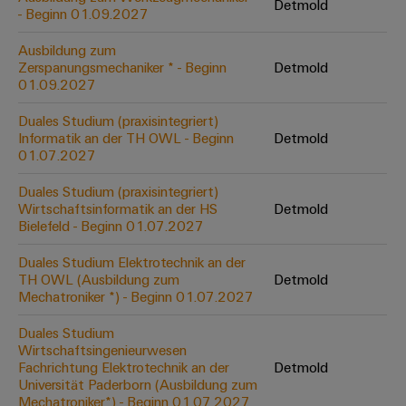
&
Solution
Detmold
Automation
PSIRT
- Beginn 01.09.2027
Systeme
Gas
Partner
Sicherer
Ausbildung zum
finden
Stellenbörse
Industrial
Industrial
Betrieb
Zerspanungsmechaniker * - Beginn
Detmold
IoT
Ethernet
Digitale
mit
01.09.2027
Solution
vernetzten
Bestellmöglichkeiten
Partner
Industrial
Lösungen
Touch-
Duales Studium (praxisintegriert)
für
-
Security
Informatik an der TH OWL - Beginn
Detmold
Panels
eShop
die
01.07.2027
Systemintegratoren
Prozessindustrie
Industrial
Engineering-
OCI-
Duales Studium (praxisintegriert)
Service
Photovoltaik
und
Schnittstelle
Wirtschaftsinformatik an der HS
Detmold
Platform
Mehr
Bielefeld - Beginn 01.07.2027
Visualisierungstools
Messen
Chancen in der
Ressourceneffizienz
EDI-
easyConnect
&
Entwicklung
durch
Duales Studium Elektrotechnik an der
Energiemessung
Schnittstelle
Spannende Aufgabe
Events
Sonnenenergie
TH OWL (Ausbildung zum
Detmold
EZA-
in unseren
und
Mechatroniker *) - Beginn 01.07.2027
Entwicklungsbereic
Regler
Schaltschrankbau
Smart
Globale
ALLE
Lösungen
Duales Studium
Metering
Messen
SERVICES
für
Wirtschaftsingenieurwesen
&
die
Fachrichtung Elektrotechnik an der
Detmold
Weidmüller
Gerätehersteller
Events
Herausforderungen
Universität Paderborn (Ausbildung zum
Industrial
im
Mechatroniker*) - Beginn 01.07.2027