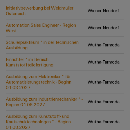
Initiativbewerbung bei Weidmüller
Wiener Neudorf
Österreich
Umwe
Produ
Automation Sales Engineer - Region
Wiener Neudorf
Schne
West
einfa
REACH
Schülerpraktikum * in der technischen
PCF-D
Wutha-Farnroda
Ausbildung
herun
Einrichter * im Bereich
Wutha-Farnroda
Kunststoffteilefertigung
Ausbildung zum Elektroniker * für
Weidmüller
Automatisierungstechnik - Beginn
Wutha-Farnroda
Configurator
01.08.2027
Digital
Engineering
Ausbildung zum Industriemechaniker * -
Wutha-Farnroda
auf einem
Beginn 01.08.2027
neuen Niveau
‒ intuitiv,
unkompliziert,
Ausbildung zum Kunststoff- und
schnell
Kautschuktechnologen * - Beginn
Wutha-Farnroda
01.08.2027