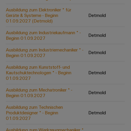
Unternehmensmeldungen
Technischer
Verbindungslösungen
Systeme
Elektronikgehäuse
Support
für
Ausbildung zum Elektroniker * für
Offene
Fachpressemeldungen
und
Geräte
Geräte & Systeme - Beginn
Detmold
Ausbildungs-
Blitz-
Lösungen
Umweltbezogene
01.09.2027 (Detmold)
Pressekontakt
Konventionelle
und
und
Produktkonformität
Ausbildung zum Industriekaufmann * -
Energieerzeugung
Dezentrale
Studienplätze
Detmold
Überspannungsschutz
Beginn 01.09.2027
Zukunftssicherheit
Automatisierung
Engineering
für
Unsere
PV
Daten
Ausbildung zum Industriemechaniker * -
bewährte
Detmold
Energiemanagement-
Partner
Veranstaltungen
Beginn 01.09.2027
Generatoranschlusskasten
Energieerzeugung
Lösungen
Technische
IIoT
Ausbildung zum Kunststoff- und
Aktuelle
Maschinenbau
Feldbusverteiler
Produktkataloge
Kautschuktechnologen * - Beginn
Detmold
IIoT
and
Termine
Lösungen
01.09.2027
&
Reparatur
für
Automation
verschiedene
Workshops
Automation
und
Partner
Automatisierung
Ausbildung zum Mechatroniker * -
Segmente
Detmold
für
Beginn 01.09.2027
Software
Ersatzteile
Netzwerk
der
&
Schulklassen
Maschinen
Software
Ausbildung zum Technischen
Industrial
Trainings
und
IIoT
Produktdesigner * - Beginn
Detmold
Fabrikautomation
Analytics
und
and
Steuerungen
01.09.2027
Webinare
Öl
Automation
Industrial
I/O-
Ausbildung zum Werkzeugmechaniker *