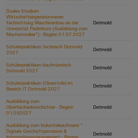
Leiterplattensteckverbinder
Schaltschrankbau
AI
Karriere auf
&
Duales Studium
dem Kindel
Schienenfahrzeuge
Wirtschaftsingenieurwesen
Remote
Leiterplattenklemmen
Unser
Fachrichtung Maschinenbau an der
Detmold
Moderne
Access
neues
Universität Paderborn (Ausbildung zum
und
PCB
Distribution
&
Mechatroniker*) - Beginn 01.07.2027
digitale
Center in
Connector
Lösungen
Thüringen
Cloud-
für
Schülerpraktikum technisch Detmold
Services
Detmold
Services
klimafreundliche
2027
Mobilitat
Original
Industrial
im
Schülerpraktikum kaufmännisch
Detmold
Equipment
Bahnverkehr
Detmold 2027
Service
Manufacturer
Platform
Schiffbau
Schülerpraktikum (Oberstufe) im
(OEM)
Detmold
easyConnect
Umfassende
Bereich IT Detmold 2027
Verbindungslösungen
für
Ausbildung zum
die
Oberflächenbeschichter - Beginn
Detmold
Werkstatt
maritime
01.092027
Industrie
&
Ausbildung zum Industriekaufmann * ​ -
Zubehör
Wasseraufbereitung
Digitale Geschäftsprozesse &
Detmold
&
Informationsmanagement - Beginn