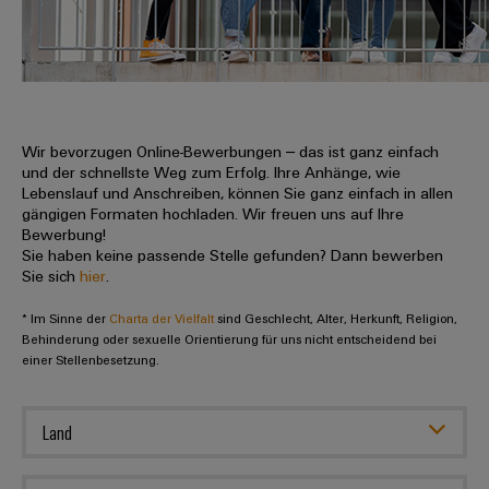
IN
Kabelkonfektionierung
zu
Offene
Leiterplattenklemmen
erlebbar
Weidmüller
Anschlusstechnologie
uns
Stellen
Vertrieb
werden.
Fast
für
Gehäusesysteme
Zahlen
DC-
Delivery
Promotionfahrzeug
Datencenter
Berufserfahrene
und
und
Microgrids
Service
Lösungen
Unternehmen
-
und
Fakten
Produkte
u-
komponenten
Wir bevorzugen Online-Bewerbungen – das ist ganz einfach
Distribution
Für
für
Unser
und der schnellste Weg zum Erfolg. Ihre Anhänge, wie
OS
Karriere
Beratung
Rechenzentren
Kabeleinführungssysteme
Studierende
Lebenslauf und Anschreiben, können Sie ganz einfach in allen
Info
Vorstand
Edge
–
und
gängigen Formaten hochladen. Wir freuen uns auf Ihre
und
effizient,
für
Computing
Bewerbung!
digitale
Werkstudententätigkeiten
Nachhaltigkeit
zuverlässig,
-
unsere
Sie haben keine passende Stelle gefunden? Dann bewerben
Planung
skalierbar
Industrial
komponenten
Sie sich
hier
.
Partner
Praktika
Weidmüller
5G
Energiespeicher
easyConnect
* Im Sinne der
Academy
Charta der Vielfalt
sind Geschlecht, Alter, Herkunft, Religion,
Anschlussleitungen,
Vertrieb
Abschlussarbeiten
Lösungen
-
Behinderung oder sexuelle Orientierung für uns nicht entscheidend bei
Single
Patchkabel
und
einer Stellenbesetzung.
People
Ihre
Großhandelssuche
Neuanfang
Produkte
Pair
und
&
für
Industrial
für
Ethernet
Kabel
Energiespeichersysteme
Culture
Service
Land
Studienabbrecher
(ESS)
SPS
Platform
News
Compliance
Energieübertragung
Offene
Systemverkabelung