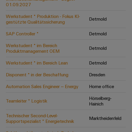
Werkzeuge
01.09.2027
Abwasseraufbereitung
Automaten
Lösungen
Werkstudent * Produktion - Fokus KI-
Detmold
für
gestützte Qualitätssicherung
die
Software
Wasser-
SAP Controller *
Detmold
und
Markierer
Abwasserindustrie
Werkstudent * im Bereich
Detmold
Industriedrucker
Produktmanagement OEM
Wasserstoff
Wasserstoff
Werkstudent * im Bereich Lean
Detmold
Industrieleuchte
als
Schlüsseltechnologie
Disponent * in der Beschaffung
Dresden
Cabinet
für
die
Infrastructure
Automation Sales Engineer – Energy
Home office
Energiewende
Hörselberg-
Windenergie
Teamleiter * Logistik
Hainich
Assemblierungsservice
Effizienter
Betrieb
Technischer Second-Level-
von
Bestückte
Marktheidenfeld
Supportspezialist * Energietechnik
Windparks
Klemmenleisten