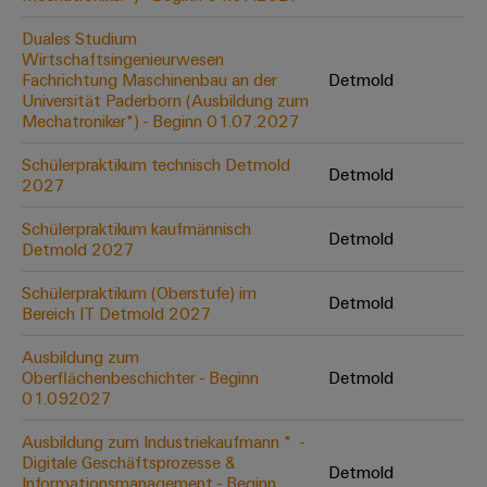
Leiterplattensteckverbinder
Schaltschrankbau
AI
Karriere auf
&
Duales Studium
dem Kindel
Schienenfahrzeuge
Wirtschaftsingenieurwesen
Remote
Leiterplattenklemmen
Unser
Fachrichtung Maschinenbau an der
Detmold
Moderne
Access
neues
Universität Paderborn (Ausbildung zum
und
PCB
Distribution
&
Mechatroniker*) - Beginn 01.07.2027
digitale
Center in
Connector
Lösungen
Thüringen
Cloud-
für
Schülerpraktikum technisch Detmold
Services
Detmold
Services
klimafreundliche
2027
Mobilitat
Original
Industrial
im
Schülerpraktikum kaufmännisch
Detmold
Equipment
Bahnverkehr
Detmold 2027
Service
Manufacturer
Platform
Schiffbau
Schülerpraktikum (Oberstufe) im
(OEM)
Detmold
easyConnect
Umfassende
Bereich IT Detmold 2027
Verbindungslösungen
für
Ausbildung zum
die
Oberflächenbeschichter - Beginn
Detmold
Werkstatt
maritime
01.092027
Industrie
&
Ausbildung zum Industriekaufmann * ​ -
Zubehör
Wasseraufbereitung
Digitale Geschäftsprozesse &
Detmold
&
Informationsmanagement - Beginn