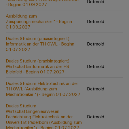
&
Solution
Detmold
Automation
PSIRT
- Beginn 01.09.2027
Systeme
Gas
Partner
Sicherer
Ausbildung zum
finden
Stellenbörse
Industrial
Industrial
Betrieb
Zerspanungsmechaniker * - Beginn
Detmold
IoT
Ethernet
Digitale
mit
01.09.2027
Solution
vernetzten
Bestellmöglichkeiten
Partner
Industrial
Lösungen
Touch-
Duales Studium (praxisintegriert)
für
-
Security
Informatik an der TH OWL - Beginn
Detmold
Panels
eShop
die
01.07.2027
Systemintegratoren
Prozessindustrie
Industrial
Engineering-
OCI-
Duales Studium (praxisintegriert)
Service
Photovoltaik
und
Schnittstelle
Wirtschaftsinformatik an der HS
Detmold
Platform
Mehr
Bielefeld - Beginn 01.07.2027
Visualisierungstools
Messen
Chancen in der
Ressourceneffizienz
EDI-
easyConnect
&
Entwicklung
durch
Duales Studium Elektrotechnik an der
Energiemessung
Schnittstelle
Spannende Aufgabe
Events
Sonnenenergie
TH OWL (Ausbildung zum
Detmold
EZA-
in unseren
und
Mechatroniker *) - Beginn 01.07.2027
Entwicklungsbereic
Regler
Schaltschrankbau
Smart
Globale
ALLE
Lösungen
Duales Studium
Metering
Messen
SERVICES
für
Wirtschaftsingenieurwesen
&
die
Fachrichtung Elektrotechnik an der
Detmold
Weidmüller
Gerätehersteller
Events
Herausforderungen
Universität Paderborn (Ausbildung zum
Industrial
im
Mechatroniker*) - Beginn 01.07.2027