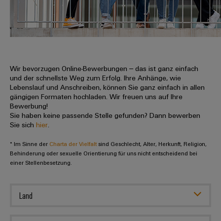
IN
Kabelkonfektionierung
zu
Offene
Leiterplattenklemmen
erlebbar
Weidmüller
Anschlusstechnologie
uns
Stellen
Vertrieb
werden.
Fast
für
Gehäusesysteme
Zahlen
DC-
Delivery
Promotionfahrzeug
Datencenter
Berufserfahrene
und
und
Microgrids
Service
Lösungen
Unternehmen
-
und
Fakten
Produkte
u-
komponenten
Wir bevorzugen Online-Bewerbungen – das ist ganz einfach
Distribution
Für
für
Unser
und der schnellste Weg zum Erfolg. Ihre Anhänge, wie
OS
Karriere
Beratung
Rechenzentren
Kabeleinführungssysteme
Studierende
Lebenslauf und Anschreiben, können Sie ganz einfach in allen
Info
Vorstand
Edge
–
und
gängigen Formaten hochladen. Wir freuen uns auf Ihre
und
effizient,
für
Computing
Bewerbung!
digitale
Werkstudententätigkeiten
Nachhaltigkeit
zuverlässig,
-
unsere
Sie haben keine passende Stelle gefunden? Dann bewerben
Planung
skalierbar
Industrial
komponenten
Sie sich
hier
.
Partner
Praktika
Weidmüller
5G
Energiespeicher
easyConnect
* Im Sinne der
Academy
Charta der Vielfalt
sind Geschlecht, Alter, Herkunft, Religion,
Anschlussleitungen,
Vertrieb
Abschlussarbeiten
Lösungen
-
Behinderung oder sexuelle Orientierung für uns nicht entscheidend bei
Single
Patchkabel
und
einer Stellenbesetzung.
People
Ihre
Großhandelssuche
Neuanfang
Produkte
Pair
und
&
für
Industrial
für
Ethernet
Kabel
Energiespeichersysteme
Culture
Service
Land
Studienabbrecher
(ESS)
SPS
Platform
News
Compliance
Energieübertragung
Offene
Systemverkabelung