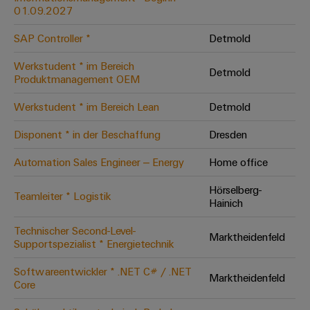
Werkzeuge
01.09.2027
Abwasseraufbereitung
Automaten
Lösungen
SAP Controller *
Detmold
für
die
Software
Werkstudent * im Bereich
Detmold
Wasser-
Produktmanagement OEM
und
Markierer
Abwasserindustrie
Werkstudent * im Bereich Lean
Detmold
Industriedrucker
Wasserstoff
Disponent * in der Beschaffung
Dresden
Wasserstoff
Industrieleuchte
als
Automation Sales Engineer – Energy
Home office
Schlüsseltechnologie
Cabinet
für
Hörselberg-
die
Infrastructure
Teamleiter * Logistik
Hainich
Energiewende
Technischer Second-Level-
Windenergie
Marktheidenfeld
Supportspezialist * Energietechnik
Assemblierungsservice
Effizienter
Betrieb
Softwareentwickler * .NET C# / .NET
von
Bestückte
Marktheidenfeld
Core
Windparks
Klemmenleisten