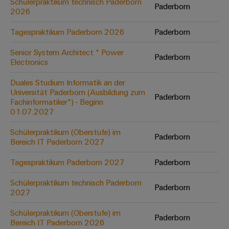
Schülerpraktikum technisch Paderborn
Paderborn
Modifizierte
2026
und
Tagespraktikum Paderborn 2026
Paderborn
bestückte
Gehäuse
Senior System Architect * Power
Paderborn
Electronics
Kundenspezifische
Duales Studium Informatik an der
Kabelkonfektionierung
Universität Paderborn (Ausbildung zum
Paderborn
Fachinformatiker*) - Beginn
01.07.2027
Schülerpraktikum (Oberstufe) im
Produktinnovationen
Paderborn
Bereich IT Paderborn 2027
Praxisnahe
Verbindungen für
Tagespraktikum Paderborn 2027
Paderborn
Ihre Industrie.
Unsere Neuheiten
im Bereich
Schülerpraktikum technisch Paderborn
Paderborn
Industrial
2027
Connectivity.
Schülerpraktikum (Oberstufe) im
Paderborn
Bereich IT Paderborn 2026