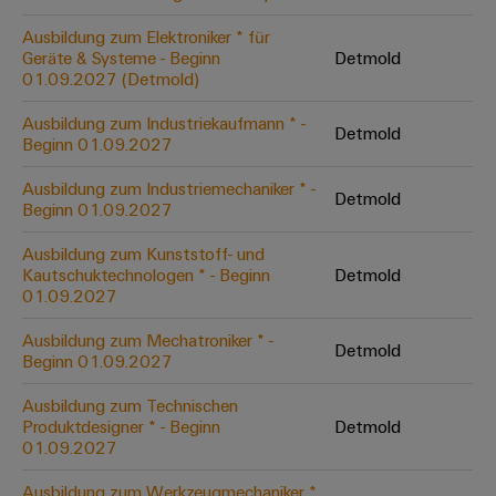
Unternehmensmeldungen
Technischer
Verbindungslösungen
Systeme
Elektronikgehäuse
Support
für
Ausbildung zum Elektroniker * für
Offene
Fachpressemeldungen
und
Geräte
Geräte & Systeme - Beginn
Detmold
Ausbildungs-
Blitz-
Lösungen
Umweltbezogene
01.09.2027 (Detmold)
Pressekontakt
Konventionelle
und
und
Produktkonformität
Ausbildung zum Industriekaufmann * -
Energieerzeugung
Dezentrale
Studienplätze
Detmold
Überspannungsschutz
Beginn 01.09.2027
Zukunftssicherheit
Automatisierung
Engineering
für
Unsere
PV
Daten
Ausbildung zum Industriemechaniker * -
bewährte
Detmold
Energiemanagement-
Partner
Veranstaltungen
Beginn 01.09.2027
Generatoranschlusskasten
Energieerzeugung
Lösungen
Technische
IIoT
Ausbildung zum Kunststoff- und
Aktuelle
Maschinenbau
Feldbusverteiler
Produktkataloge
Kautschuktechnologen * - Beginn
Detmold
IIoT
and
Termine
Lösungen
01.09.2027
&
Reparatur
für
Automation
verschiedene
Workshops
Automation
und
Partner
Automatisierung
Ausbildung zum Mechatroniker * -
Segmente
Detmold
für
Beginn 01.09.2027
Software
Ersatzteile
Netzwerk
der
&
Schulklassen
Maschinen
Software
Ausbildung zum Technischen
Industrial
Trainings
und
IIoT
Produktdesigner * - Beginn
Detmold
Fabrikautomation
Analytics
und
and
Steuerungen
01.09.2027
Webinare
Öl
Automation
Industrial
I/O-
Ausbildung zum Werkzeugmechaniker *