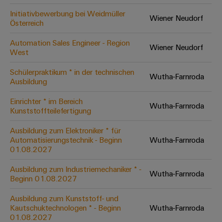
Initiativbewerbung bei Weidmüller
Wiener Neudorf
Österreich
Umwe
Produ
Automation Sales Engineer - Region
Wiener Neudorf
Schne
West
einfa
REACH
Schülerpraktikum * in der technischen
PCF-D
Wutha-Farnroda
Ausbildung
herun
Einrichter * im Bereich
Wutha-Farnroda
Kunststoffteilefertigung
Ausbildung zum Elektroniker * für
Weidmüller
Automatisierungstechnik - Beginn
Wutha-Farnroda
Configurator
01.08.2027
Digital
Engineering
Ausbildung zum Industriemechaniker * -
Wutha-Farnroda
auf einem
Beginn 01.08.2027
neuen Niveau
‒ intuitiv,
unkompliziert,
Ausbildung zum Kunststoff- und
schnell
Kautschuktechnologen * - Beginn
Wutha-Farnroda
01.08.2027