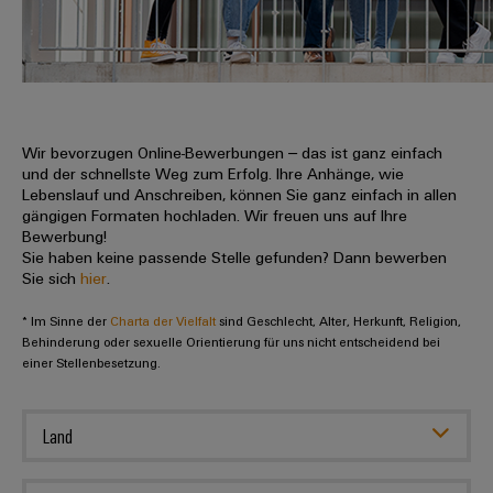
IN
Kabelkonfektionierung
zu
Offene
Leiterplattenklemmen
erlebbar
Weidmüller
Anschlusstechnologie
uns
Stellen
Vertrieb
werden.
Fast
für
Gehäusesysteme
Zahlen
DC-
Delivery
Promotionfahrzeug
Datencenter
Berufserfahrene
und
und
Microgrids
Service
Lösungen
Unternehmen
-
und
Fakten
Produkte
u-
komponenten
Wir bevorzugen Online-Bewerbungen – das ist ganz einfach
Distribution
Für
für
Unser
und der schnellste Weg zum Erfolg. Ihre Anhänge, wie
OS
Karriere
Beratung
Rechenzentren
Kabeleinführungssysteme
Studierende
Lebenslauf und Anschreiben, können Sie ganz einfach in allen
Info
Vorstand
Edge
–
und
gängigen Formaten hochladen. Wir freuen uns auf Ihre
und
effizient,
für
Computing
Bewerbung!
digitale
Werkstudententätigkeiten
Nachhaltigkeit
zuverlässig,
-
unsere
Sie haben keine passende Stelle gefunden? Dann bewerben
Planung
skalierbar
Industrial
komponenten
Sie sich
hier
.
Partner
Praktika
Weidmüller
5G
Energiespeicher
easyConnect
* Im Sinne der
Academy
Charta der Vielfalt
sind Geschlecht, Alter, Herkunft, Religion,
Anschlussleitungen,
Vertrieb
Abschlussarbeiten
Lösungen
-
Behinderung oder sexuelle Orientierung für uns nicht entscheidend bei
Single
Patchkabel
und
einer Stellenbesetzung.
People
Ihre
Großhandelssuche
Neuanfang
Produkte
Pair
und
&
für
Industrial
für
Ethernet
Kabel
Energiespeichersysteme
Culture
Service
Land
Studienabbrecher
(ESS)
SPS
Platform
News
Compliance
Energieübertragung
Offene
Systemverkabelung