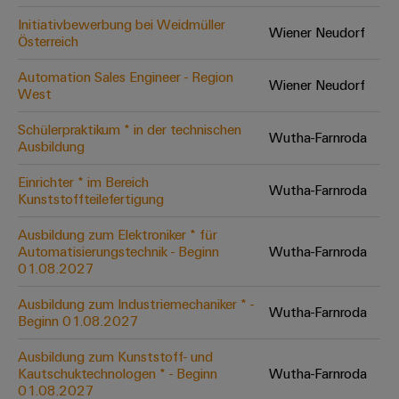
Initiativbewerbung bei Weidmüller
Wiener Neudorf
Österreich
Umwe
Produ
Automation Sales Engineer - Region
Wiener Neudorf
Schne
West
einfa
REACH
Schülerpraktikum * in der technischen
PCF-D
Wutha-Farnroda
Ausbildung
herun
Einrichter * im Bereich
Wutha-Farnroda
Kunststoffteilefertigung
Ausbildung zum Elektroniker * für
Weidmüller
Automatisierungstechnik - Beginn
Wutha-Farnroda
Configurator
01.08.2027
Digital
Engineering
Ausbildung zum Industriemechaniker * -
Wutha-Farnroda
auf einem
Beginn 01.08.2027
neuen Niveau
‒ intuitiv,
unkompliziert,
Ausbildung zum Kunststoff- und
schnell
Kautschuktechnologen * - Beginn
Wutha-Farnroda
01.08.2027