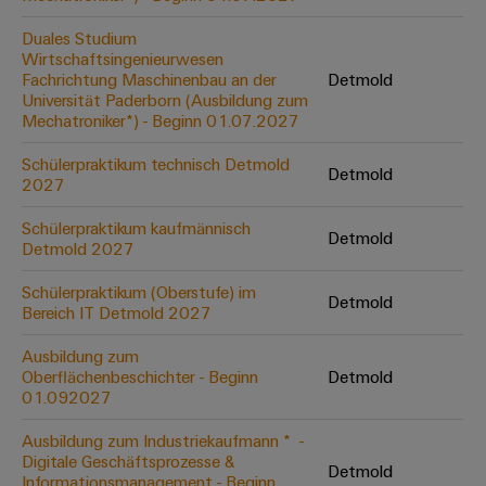
Leiterplattensteckverbinder
Schaltschrankbau
AI
Karriere auf
&
Duales Studium
dem Kindel
Schienenfahrzeuge
Wirtschaftsingenieurwesen
Remote
Leiterplattenklemmen
Unser
Fachrichtung Maschinenbau an der
Detmold
Moderne
Access
neues
Universität Paderborn (Ausbildung zum
und
PCB
Distribution
&
Mechatroniker*) - Beginn 01.07.2027
digitale
Center in
Connector
Lösungen
Thüringen
Cloud-
für
Schülerpraktikum technisch Detmold
Services
Detmold
Services
klimafreundliche
2027
Mobilitat
Original
Industrial
im
Schülerpraktikum kaufmännisch
Detmold
Equipment
Bahnverkehr
Detmold 2027
Service
Manufacturer
Platform
Schiffbau
Schülerpraktikum (Oberstufe) im
(OEM)
Detmold
easyConnect
Umfassende
Bereich IT Detmold 2027
Verbindungslösungen
für
Ausbildung zum
die
Oberflächenbeschichter - Beginn
Detmold
Werkstatt
maritime
01.092027
Industrie
&
Ausbildung zum Industriekaufmann * ​ -
Zubehör
Wasseraufbereitung
Digitale Geschäftsprozesse &
Detmold
&
Informationsmanagement - Beginn