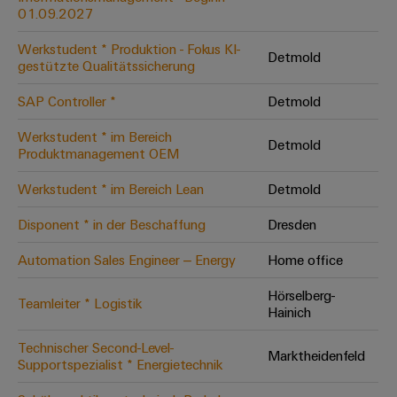
Werkzeuge
01.09.2027
Abwasseraufbereitung
Automaten
Lösungen
Werkstudent * Produktion - Fokus KI-
Detmold
für
gestützte Qualitätssicherung
die
Software
Wasser-
SAP Controller *
Detmold
und
Markierer
Abwasserindustrie
Werkstudent * im Bereich
Detmold
Industriedrucker
Produktmanagement OEM
Wasserstoff
Wasserstoff
Werkstudent * im Bereich Lean
Detmold
Industrieleuchte
als
Schlüsseltechnologie
Disponent * in der Beschaffung
Dresden
Cabinet
für
die
Infrastructure
Automation Sales Engineer – Energy
Home office
Energiewende
Hörselberg-
Windenergie
Teamleiter * Logistik
Hainich
Assemblierungsservice
Effizienter
Betrieb
Technischer Second-Level-
von
Bestückte
Marktheidenfeld
Supportspezialist * Energietechnik
Windparks
Klemmenleisten