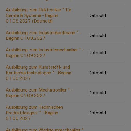
Unternehmensmeldungen
Technischer
Verbindungslösungen
Systeme
Elektronikgehäuse
Support
für
Ausbildung zum Elektroniker * für
Offene
Fachpressemeldungen
und
Geräte
Geräte & Systeme - Beginn
Detmold
Ausbildungs-
Blitz-
Lösungen
Umweltbezogene
01.09.2027 (Detmold)
Pressekontakt
Konventionelle
und
und
Produktkonformität
Ausbildung zum Industriekaufmann * -
Energieerzeugung
Dezentrale
Studienplätze
Detmold
Überspannungsschutz
Beginn 01.09.2027
Zukunftssicherheit
Automatisierung
Engineering
für
Unsere
PV
Daten
Ausbildung zum Industriemechaniker * -
bewährte
Detmold
Energiemanagement-
Partner
Veranstaltungen
Beginn 01.09.2027
Generatoranschlusskasten
Energieerzeugung
Lösungen
Technische
IIoT
Ausbildung zum Kunststoff- und
Aktuelle
Maschinenbau
Feldbusverteiler
Produktkataloge
Kautschuktechnologen * - Beginn
Detmold
IIoT
and
Termine
Lösungen
01.09.2027
&
Reparatur
für
Automation
verschiedene
Workshops
Automation
und
Partner
Automatisierung
Ausbildung zum Mechatroniker * -
Segmente
Detmold
für
Beginn 01.09.2027
Software
Ersatzteile
Netzwerk
der
&
Schulklassen
Maschinen
Software
Ausbildung zum Technischen
Industrial
Trainings
und
IIoT
Produktdesigner * - Beginn
Detmold
Fabrikautomation
Analytics
und
and
Steuerungen
01.09.2027
Webinare
Öl
Automation
Industrial
I/O-
Ausbildung zum Werkzeugmechaniker *