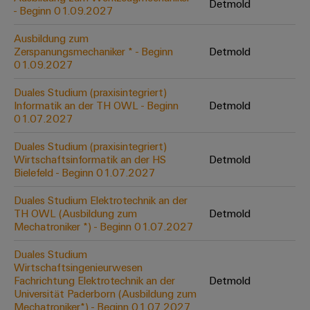
&
Solution
Detmold
Automation
PSIRT
- Beginn 01.09.2027
Systeme
Gas
Partner
Sicherer
Ausbildung zum
finden
Stellenbörse
Industrial
Industrial
Betrieb
Zerspanungsmechaniker * - Beginn
Detmold
IoT
Ethernet
Digitale
mit
01.09.2027
Solution
vernetzten
Bestellmöglichkeiten
Partner
Industrial
Lösungen
Touch-
Duales Studium (praxisintegriert)
für
-
Security
Informatik an der TH OWL - Beginn
Detmold
Panels
eShop
die
01.07.2027
Systemintegratoren
Prozessindustrie
Industrial
Engineering-
OCI-
Duales Studium (praxisintegriert)
Service
Photovoltaik
und
Schnittstelle
Wirtschaftsinformatik an der HS
Detmold
Platform
Mehr
Bielefeld - Beginn 01.07.2027
Visualisierungstools
Messen
Chancen in der
Ressourceneffizienz
EDI-
easyConnect
&
Entwicklung
durch
Duales Studium Elektrotechnik an der
Energiemessung
Schnittstelle
Spannende Aufgabe
Events
Sonnenenergie
TH OWL (Ausbildung zum
Detmold
EZA-
in unseren
und
Mechatroniker *) - Beginn 01.07.2027
Entwicklungsbereic
Regler
Schaltschrankbau
Smart
Globale
ALLE
Lösungen
Duales Studium
Metering
Messen
SERVICES
für
Wirtschaftsingenieurwesen
&
die
Fachrichtung Elektrotechnik an der
Detmold
Weidmüller
Gerätehersteller
Events
Herausforderungen
Universität Paderborn (Ausbildung zum
Industrial
im
Mechatroniker*) - Beginn 01.07.2027