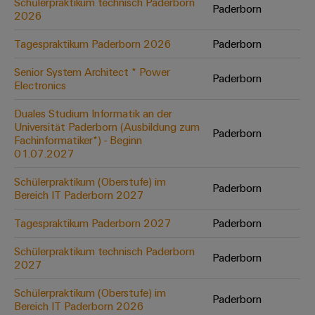
Schülerpraktikum technisch Paderborn
Paderborn
Modifizierte
2026
und
Tagespraktikum Paderborn 2026
Paderborn
bestückte
Gehäuse
Senior System Architect * Power
Paderborn
Electronics
Kundenspezifische
Duales Studium Informatik an der
Kabelkonfektionierung
Universität Paderborn (Ausbildung zum
Paderborn
Fachinformatiker*) - Beginn
01.07.2027
Schülerpraktikum (Oberstufe) im
Produktinnovationen
Paderborn
Bereich IT Paderborn 2027
Praxisnahe
Verbindungen für
Tagespraktikum Paderborn 2027
Paderborn
Ihre Industrie.
Unsere Neuheiten
im Bereich
Schülerpraktikum technisch Paderborn
Paderborn
Industrial
2027
Connectivity.
Schülerpraktikum (Oberstufe) im
Paderborn
Bereich IT Paderborn 2026