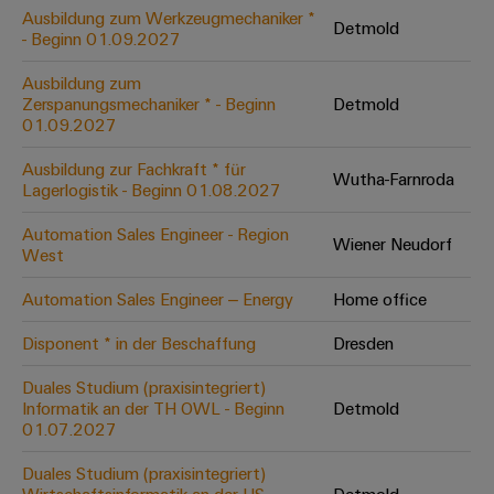
Leiterplattensteckverbinder
Schaltschrankbau
Ausbildung zum Werkzeugmechaniker *
AI
Detmold
Karriere auf
&
- Beginn 01.09.2027
dem Kindel
Schienenfahrzeuge
Remote
Leiterplattenklemmen
Unser
Moderne
Ausbildung zum
Access
neues
und
Zerspanungsmechaniker * - Beginn
Detmold
PCB
Distribution
&
digitale
01.09.2027
Center in
Connector
Lösungen
Thüringen
Cloud-
für
Ausbildung zur Fachkraft * für
Services
Wutha-Farnroda
Services
klimafreundliche
Lagerlogistik - Beginn 01.08.2027
Mobilitat
Original
Industrial
im
Automation Sales Engineer - Region
Wiener Neudorf
Equipment
Bahnverkehr
Service
West
Manufacturer
Platform
Schiffbau
Automation Sales Engineer – Energy
Home office
(OEM)
easyConnect
Umfassende
Verbindungslösungen
Disponent * in der Beschaffung
Dresden
für
die
Duales Studium (praxisintegriert)
Werkstatt
maritime
Informatik an der TH OWL - Beginn
Detmold
Industrie
&
01.07.2027
Zubehör
Wasseraufbereitung
Duales Studium (praxisintegriert)
&