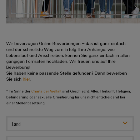
IN
Kabelkonfektionierung
zu
Offene
Leiterplattenklemmen
erlebbar
Weidmüller
Anschlusstechnologie
uns
Stellen
Vertrieb
werden.
Fast
für
Gehäusesysteme
Zahlen
DC-
Delivery
Promotionfahrzeug
Datencenter
Berufserfahrene
und
und
Microgrids
Service
Lösungen
Unternehmen
-
und
Fakten
Produkte
u-
komponenten
Wir bevorzugen Online-Bewerbungen – das ist ganz einfach
Distribution
Für
für
Unser
und der schnellste Weg zum Erfolg. Ihre Anhänge, wie
OS
Karriere
Beratung
Rechenzentren
Kabeleinführungssysteme
Studierende
Lebenslauf und Anschreiben, können Sie ganz einfach in allen
Info
Vorstand
Edge
–
und
gängigen Formaten hochladen. Wir freuen uns auf Ihre
und
effizient,
für
Computing
Bewerbung!
digitale
Werkstudententätigkeiten
Nachhaltigkeit
zuverlässig,
-
unsere
Sie haben keine passende Stelle gefunden? Dann bewerben
Planung
skalierbar
Industrial
komponenten
Sie sich
hier
.
Partner
Praktika
Weidmüller
5G
Energiespeicher
easyConnect
* Im Sinne der
Academy
Charta der Vielfalt
sind Geschlecht, Alter, Herkunft, Religion,
Anschlussleitungen,
Vertrieb
Abschlussarbeiten
Lösungen
-
Behinderung oder sexuelle Orientierung für uns nicht entscheidend bei
Single
Patchkabel
und
einer Stellenbesetzung.
People
Ihre
Großhandelssuche
Neuanfang
Produkte
Pair
und
&
für
Industrial
für
Ethernet
Kabel
Energiespeichersysteme
Culture
Service
Land
Studienabbrecher
(ESS)
SPS
Platform
News
Compliance
Energieübertragung
Offene
Systemverkabelung