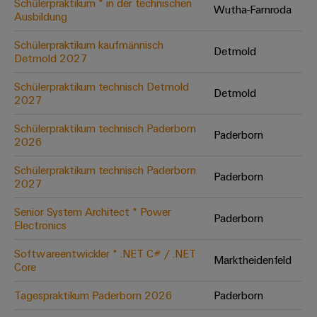
Schülerpraktikum * in der technischen
Wutha-Farnroda
Ausbildung
Umwe
Schülerpraktikum kaufmännisch
Detmold
Produ
Detmold 2027
Schne
einfa
Schülerpraktikum technisch Detmold
Detmold
REACH
2027
PCF-D
herun
Schülerpraktikum technisch Paderborn
Paderborn
2026
Schülerpraktikum technisch Paderborn
Paderborn
2027
Weidmüller
Configurator
Senior System Architect * Power
Paderborn
Electronics
Digital
Engineering
auf einem
Softwareentwickler * .NET C# / .NET
neuen Niveau
Marktheidenfeld
Core
‒ intuitiv,
unkompliziert,
schnell
Tagespraktikum Paderborn 2026
Paderborn