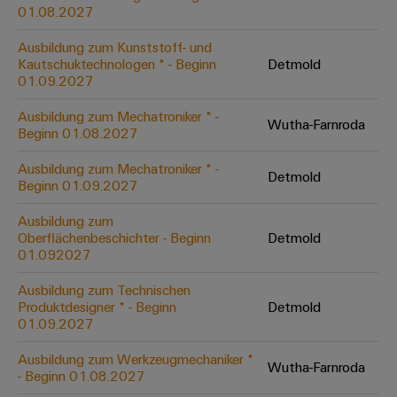
&
Solution
01.08.2027
Automation
PSIRT
Systeme
Gas
Partner
Ausbildung zum Kunststoff- und
Sicherer
finden
Stellenbörse
Industrial
Industrial
Kautschuktechnologen * - Beginn
Detmold
Betrieb
IoT
Ethernet
Digitale
01.09.2027
mit
Solution
vernetzten
Bestellmöglichkeiten
Partner
Industrial
Lösungen
Touch-
Ausbildung zum Mechatroniker * -
Wutha-Farnroda
für
-
Beginn 01.08.2027
Security
Panels
eShop
die
Systemintegratoren
Prozessindustrie
Ausbildung zum Mechatroniker * -
Industrial
Engineering-
Detmold
OCI-
Beginn 01.09.2027
Service
Photovoltaik
und
Schnittstelle
Platform
Mehr
Ausbildung zum
Visualisierungstools
Messen
Chancen in der
Ressourceneffizienz
EDI-
Oberflächenbeschichter - Beginn
Detmold
easyConnect
&
Entwicklung
durch
01.092027
Energiemessung
Schnittstelle
Spannende Aufgabe
Events
Sonnenenergie
EZA-
in unseren
und
Ausbildung zum Technischen
Entwicklungsbereic
Regler
Schaltschrankbau
Smart
Globale
Produktdesigner * - Beginn
Detmold
ALLE
01.09.2027
Lösungen
Metering
Messen
SERVICES
für
&
die
Ausbildung zum Werkzeugmechaniker *
Weidmüller
Gerätehersteller
Wutha-Farnroda
Events
Herausforderungen
- Beginn 01.08.2027
Industrial
im