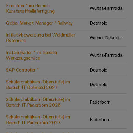
Einrichter * im Bereich
Modifizierte
Wutha-Farnroda
Kunststoffteilefertigung
und
bestückte
Global Market Manager * Railway
Detmold
Gehäuse
Initiativbewerbung bei Weidmüller
Wiener Neudorf
Österreich
Kundenspezifische
Kabelkonfektionierung
Instandhalter * im Bereich
Wutha-Farnroda
Werkzeugservice
SAP Controller *
Detmold
Produktinnovationen
Schülerpraktikum (Oberstufe) im
Detmold
Praxisnahe
Bereich IT Detmold 2027
Verbindungen für
Ihre Industrie.
Schülerpraktikum (Oberstufe) im
Unsere Neuheiten
Paderborn
im Bereich
Bereich IT Paderborn 2026
Industrial
Connectivity.
Schülerpraktikum (Oberstufe) im
Paderborn
Bereich IT Paderborn 2027