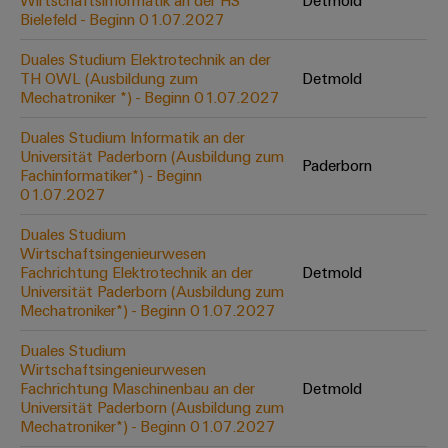
Wirtschaftsinformatik an der HS
Detmold
Werkzeuge
Bielefeld - Beginn 01.07.2027
Abwasseraufbereitung
Automaten
Lösungen
Duales Studium Elektrotechnik an der
für
TH OWL (Ausbildung zum
Detmold
die
Software
Mechatroniker *) - Beginn 01.07.2027
Wasser-
und
Markierer
Duales Studium Informatik an der
Abwasserindustrie
Universität Paderborn (Ausbildung zum
Paderborn
Industriedrucker
Fachinformatiker*) - Beginn
Wasserstoff
01.07.2027
Wasserstoff
Industrieleuchte
als
Duales Studium
Schlüsseltechnologie
Wirtschaftsingenieurwesen
Cabinet
für
Fachrichtung Elektrotechnik an der
Detmold
die
Infrastructure
Universität Paderborn (Ausbildung zum
Energiewende
Mechatroniker*) - Beginn 01.07.2027
Windenergie
Duales Studium
Assemblierungsservice
Effizienter
Wirtschaftsingenieurwesen
Betrieb
Fachrichtung Maschinenbau an der
Detmold
von
Bestückte
Universität Paderborn (Ausbildung zum
Windparks
Klemmenleisten
Mechatroniker*) - Beginn 01.07.2027