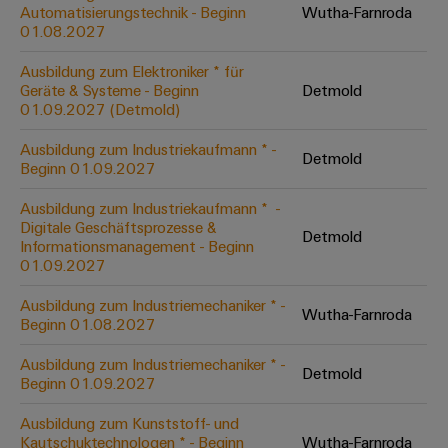
Unternehmensmeldungen
Technischer
Automatisierungstechnik - Beginn
Wutha-Farnroda
Verbindungslösungen
Systeme
Elektronikgehäuse
Support
01.08.2027
für
Offene
Fachpressemeldungen
und
Geräte
Ausbildungs-
Blitz-
Lösungen
Umweltbezogene
Ausbildung zum Elektroniker * für
Pressekontakt
Konventionelle
und
Geräte & Systeme - Beginn
Detmold
und
Produktkonformität
01.09.2027 (Detmold)
Energieerzeugung
Dezentrale
Studienplätze
Überspannungsschutz
Zukunftssicherheit
Automatisierung
Engineering
Ausbildung zum Industriekaufmann * -
für
Detmold
Unsere
PV
Daten
Beginn 01.09.2027
bewährte
Energiemanagement-
Partner
Veranstaltungen
Generatoranschlusskasten
Energieerzeugung
Lösungen
Technische
Ausbildung zum Industriekaufmann * ​ -
Digitale Geschäftsprozesse &
IIoT
Aktuelle
Maschinenbau
Feldbusverteiler
Produktkataloge
Detmold
Informationsmanagement - Beginn
IIoT
and
Termine
Lösungen
01.09.2027
&
Reparatur
für
Automation
verschiedene
Workshops
Automation
und
Ausbildung zum Industriemechaniker * -
Partner
Automatisierung
Segmente
Wutha-Farnroda
für
Beginn 01.08.2027
Software
Ersatzteile
Netzwerk
der
&
Schulklassen
Maschinen
Software
Ausbildung zum Industriemechaniker * -
Industrial
Trainings
und
Detmold
IIoT
Beginn 01.09.2027
Fabrikautomation
Analytics
und
and
Steuerungen
Webinare
Ausbildung zum Kunststoff- und
Öl
Automation
Industrial
Kautschuktechnologen * - Beginn
Wutha-Farnroda
I/O-