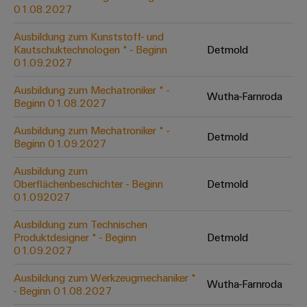
&
Solution
01.08.2027
Automation
PSIRT
Systeme
Gas
Partner
Ausbildung zum Kunststoff- und
Sicherer
finden
Stellenbörse
Industrial
Industrial
Kautschuktechnologen * - Beginn
Detmold
Betrieb
IoT
Ethernet
Digitale
01.09.2027
mit
Solution
vernetzten
Bestellmöglichkeiten
Partner
Industrial
Lösungen
Touch-
Ausbildung zum Mechatroniker * -
Wutha-Farnroda
für
-
Beginn 01.08.2027
Security
Panels
eShop
die
Systemintegratoren
Prozessindustrie
Ausbildung zum Mechatroniker * -
Industrial
Engineering-
Detmold
OCI-
Beginn 01.09.2027
Service
Photovoltaik
und
Schnittstelle
Platform
Mehr
Ausbildung zum
Visualisierungstools
Messen
Chancen in der
Ressourceneffizienz
EDI-
Oberflächenbeschichter - Beginn
Detmold
easyConnect
&
Entwicklung
durch
01.092027
Energiemessung
Schnittstelle
Spannende Aufgabe
Events
Sonnenenergie
EZA-
in unseren
und
Ausbildung zum Technischen
Entwicklungsbereic
Regler
Schaltschrankbau
Smart
Globale
Produktdesigner * - Beginn
Detmold
ALLE
01.09.2027
Lösungen
Metering
Messen
SERVICES
für
&
die
Ausbildung zum Werkzeugmechaniker *
Weidmüller
Gerätehersteller
Wutha-Farnroda
Events
Herausforderungen
- Beginn 01.08.2027
Industrial
im