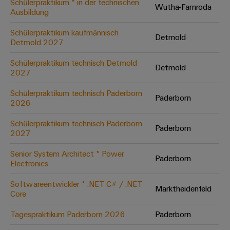
Schülerpraktikum * in der technischen
Wutha-Farnroda
Ausbildung
Umwe
Schülerpraktikum kaufmännisch
Detmold
Produ
Detmold 2027
Schne
einfa
Schülerpraktikum technisch Detmold
Detmold
REACH
2027
PCF-D
herun
Schülerpraktikum technisch Paderborn
Paderborn
2026
Schülerpraktikum technisch Paderborn
Paderborn
2027
Weidmüller
Configurator
Senior System Architect * Power
Paderborn
Electronics
Digital
Engineering
auf einem
Softwareentwickler * .NET C# / .NET
neuen Niveau
Marktheidenfeld
Core
‒ intuitiv,
unkompliziert,
schnell
Tagespraktikum Paderborn 2026
Paderborn