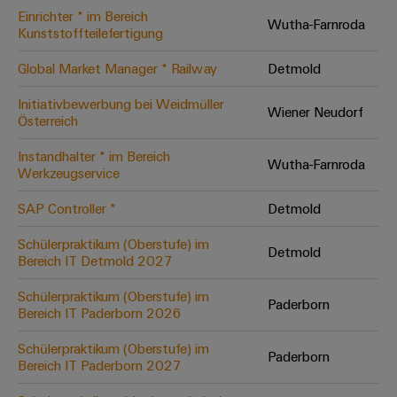
Einrichter * im Bereich
Modifizierte
Wutha-Farnroda
Kunststoffteilefertigung
und
bestückte
Global Market Manager * Railway
Detmold
Gehäuse
Initiativbewerbung bei Weidmüller
Wiener Neudorf
Österreich
Kundenspezifische
Kabelkonfektionierung
Instandhalter * im Bereich
Wutha-Farnroda
Werkzeugservice
SAP Controller *
Detmold
Produktinnovationen
Schülerpraktikum (Oberstufe) im
Detmold
Praxisnahe
Bereich IT Detmold 2027
Verbindungen für
Ihre Industrie.
Schülerpraktikum (Oberstufe) im
Unsere Neuheiten
Paderborn
im Bereich
Bereich IT Paderborn 2026
Industrial
Connectivity.
Schülerpraktikum (Oberstufe) im
Paderborn
Bereich IT Paderborn 2027