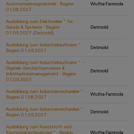
Unternehmensmeldungen
Technischer
Automatisierungstechnik - Beginn
Wutha-Farnroda
Verbindungslösungen
Systeme
Elektronikgehäuse
Support
01.08.2027
für
Offene
Fachpressemeldungen
und
Geräte
Ausbildungs-
Blitz-
Lösungen
Umweltbezogene
Ausbildung zum Elektroniker * für
Pressekontakt
Konventionelle
und
Geräte & Systeme - Beginn
Detmold
und
Produktkonformität
01.09.2027 (Detmold)
Energieerzeugung
Dezentrale
Studienplätze
Überspannungsschutz
Zukunftssicherheit
Automatisierung
Engineering
Ausbildung zum Industriekaufmann * -
für
Detmold
Unsere
PV
Daten
Beginn 01.09.2027
bewährte
Energiemanagement-
Partner
Veranstaltungen
Generatoranschlusskasten
Energieerzeugung
Lösungen
Technische
Ausbildung zum Industriekaufmann * ​ -
Digitale Geschäftsprozesse &
IIoT
Aktuelle
Maschinenbau
Feldbusverteiler
Produktkataloge
Detmold
Informationsmanagement - Beginn
IIoT
and
Termine
Lösungen
01.09.2027
&
Reparatur
für
Automation
verschiedene
Workshops
Automation
und
Ausbildung zum Industriemechaniker * -
Partner
Automatisierung
Segmente
Wutha-Farnroda
für
Beginn 01.08.2027
Software
Ersatzteile
Netzwerk
der
&
Schulklassen
Maschinen
Software
Ausbildung zum Industriemechaniker * -
Industrial
Trainings
und
Detmold
IIoT
Beginn 01.09.2027
Fabrikautomation
Analytics
und
and
Steuerungen
Webinare
Ausbildung zum Kunststoff- und
Öl
Automation
Industrial
Kautschuktechnologen * - Beginn
Wutha-Farnroda
I/O-