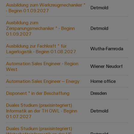
Leiterplattensteckverbinder
Schaltschrankbau
Ausbildung zum Werkzeugmechaniker *
AI
Detmold
Karriere auf
&
- Beginn 01.09.2027
dem Kindel
Schienenfahrzeuge
Remote
Leiterplattenklemmen
Unser
Moderne
Ausbildung zum
Access
neues
und
Zerspanungsmechaniker * - Beginn
Detmold
PCB
Distribution
&
digitale
01.09.2027
Center in
Connector
Lösungen
Thüringen
Cloud-
für
Ausbildung zur Fachkraft * für
Services
Wutha-Farnroda
Services
klimafreundliche
Lagerlogistik - Beginn 01.08.2027
Mobilitat
Original
Industrial
im
Automation Sales Engineer - Region
Wiener Neudorf
Equipment
Bahnverkehr
Service
West
Manufacturer
Platform
Schiffbau
Automation Sales Engineer – Energy
Home office
(OEM)
easyConnect
Umfassende
Verbindungslösungen
Disponent * in der Beschaffung
Dresden
für
die
Duales Studium (praxisintegriert)
Werkstatt
maritime
Informatik an der TH OWL - Beginn
Detmold
Industrie
&
01.07.2027
Zubehör
Wasseraufbereitung
Duales Studium (praxisintegriert)
&