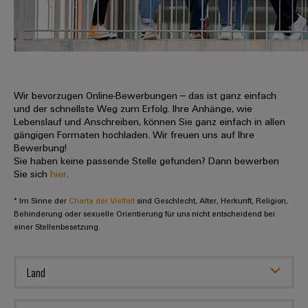
IN
Kabelkonfektionierung
zu
Offene
Leiterplattenklemmen
erlebbar
Weidmüller
Anschlusstechnologie
uns
Stellen
Vertrieb
werden.
Fast
für
Gehäusesysteme
Zahlen
DC-
Delivery
Promotionfahrzeug
Datencenter
Berufserfahrene
und
und
Microgrids
Service
Lösungen
Unternehmen
-
und
Fakten
Produkte
u-
komponenten
Wir bevorzugen Online-Bewerbungen – das ist ganz einfach
Distribution
Für
für
Unser
und der schnellste Weg zum Erfolg. Ihre Anhänge, wie
OS
Karriere
Beratung
Rechenzentren
Kabeleinführungssysteme
Studierende
Lebenslauf und Anschreiben, können Sie ganz einfach in allen
Info
Vorstand
Edge
–
und
gängigen Formaten hochladen. Wir freuen uns auf Ihre
und
effizient,
für
Computing
Bewerbung!
digitale
Werkstudententätigkeiten
Nachhaltigkeit
zuverlässig,
-
unsere
Sie haben keine passende Stelle gefunden? Dann bewerben
Planung
skalierbar
Industrial
komponenten
Sie sich
hier
.
Partner
Praktika
Weidmüller
5G
Energiespeicher
easyConnect
* Im Sinne der
Academy
Charta der Vielfalt
sind Geschlecht, Alter, Herkunft, Religion,
Anschlussleitungen,
Vertrieb
Abschlussarbeiten
Lösungen
-
Behinderung oder sexuelle Orientierung für uns nicht entscheidend bei
Single
Patchkabel
und
einer Stellenbesetzung.
People
Ihre
Großhandelssuche
Neuanfang
Produkte
Pair
und
&
für
Industrial
für
Ethernet
Kabel
Energiespeichersysteme
Culture
Service
Land
Studienabbrecher
(ESS)
SPS
Platform
News
Compliance
Energieübertragung
Offene
Systemverkabelung