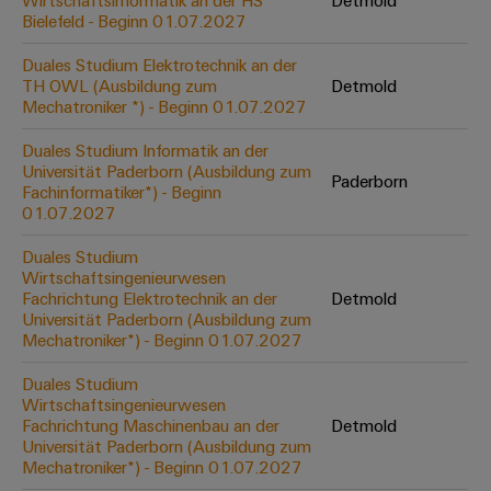
Wirtschaftsinformatik an der HS
Detmold
Werkzeuge
Bielefeld - Beginn 01.07.2027
Abwasseraufbereitung
Automaten
Lösungen
Duales Studium Elektrotechnik an der
für
TH OWL (Ausbildung zum
Detmold
die
Software
Mechatroniker *) - Beginn 01.07.2027
Wasser-
und
Markierer
Duales Studium Informatik an der
Abwasserindustrie
Universität Paderborn (Ausbildung zum
Paderborn
Industriedrucker
Fachinformatiker*) - Beginn
Wasserstoff
01.07.2027
Wasserstoff
Industrieleuchte
als
Duales Studium
Schlüsseltechnologie
Wirtschaftsingenieurwesen
Cabinet
für
Fachrichtung Elektrotechnik an der
Detmold
die
Infrastructure
Universität Paderborn (Ausbildung zum
Energiewende
Mechatroniker*) - Beginn 01.07.2027
Windenergie
Duales Studium
Assemblierungsservice
Effizienter
Wirtschaftsingenieurwesen
Betrieb
Fachrichtung Maschinenbau an der
Detmold
von
Bestückte
Universität Paderborn (Ausbildung zum
Windparks
Klemmenleisten
Mechatroniker*) - Beginn 01.07.2027