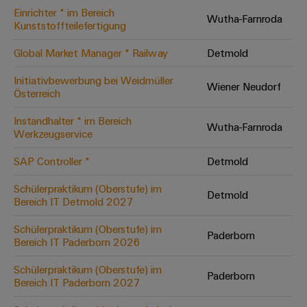
Einrichter * im Bereich
Modifizierte
Wutha-Farnroda
Kunststoffteilefertigung
und
bestückte
Global Market Manager * Railway
Detmold
Gehäuse
Initiativbewerbung bei Weidmüller
Wiener Neudorf
Österreich
Kundenspezifische
Kabelkonfektionierung
Instandhalter * im Bereich
Wutha-Farnroda
Werkzeugservice
SAP Controller *
Detmold
Produktinnovationen
Schülerpraktikum (Oberstufe) im
Detmold
Praxisnahe
Bereich IT Detmold 2027
Verbindungen für
Ihre Industrie.
Schülerpraktikum (Oberstufe) im
Unsere Neuheiten
Paderborn
im Bereich
Bereich IT Paderborn 2026
Industrial
Connectivity.
Schülerpraktikum (Oberstufe) im
Paderborn
Bereich IT Paderborn 2027