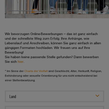
IN
Kabelkonfektionierung
zu
Offene
Leiterplattenklemmen
erlebbar
Weidmüller
Anschlusstechnologie
uns
Stellen
Vertrieb
werden.
Fast
für
Gehäusesysteme
Zahlen
DC-
Delivery
Promotionfahrzeug
Datencenter
Berufserfahrene
und
und
Microgrids
Service
Lösungen
Unternehmen
-
und
Fakten
Produkte
u-
komponenten
Wir bevorzugen Online-Bewerbungen – das ist ganz einfach
Distribution
Für
für
Unser
und der schnellste Weg zum Erfolg. Ihre Anhänge, wie
OS
Karriere
Beratung
Rechenzentren
Kabeleinführungssysteme
Studierende
Lebenslauf und Anschreiben, können Sie ganz einfach in allen
Info
Vorstand
Edge
–
und
gängigen Formaten hochladen. Wir freuen uns auf Ihre
und
effizient,
für
Computing
Bewerbung!
digitale
Werkstudententätigkeiten
Nachhaltigkeit
zuverlässig,
-
unsere
Sie haben keine passende Stelle gefunden? Dann bewerben
Planung
skalierbar
Industrial
komponenten
Sie sich
hier
.
Partner
Praktika
Weidmüller
5G
Energiespeicher
easyConnect
* Im Sinne der
Academy
Charta der Vielfalt
sind Geschlecht, Alter, Herkunft, Religion,
Anschlussleitungen,
Vertrieb
Abschlussarbeiten
Lösungen
-
Behinderung oder sexuelle Orientierung für uns nicht entscheidend bei
Single
Patchkabel
und
einer Stellenbesetzung.
People
Ihre
Großhandelssuche
Neuanfang
Produkte
Pair
und
&
für
Industrial
für
Ethernet
Kabel
Energiespeichersysteme
Culture
Service
Land
Studienabbrecher
(ESS)
SPS
Platform
News
Compliance
Energieübertragung
Offene
Systemverkabelung