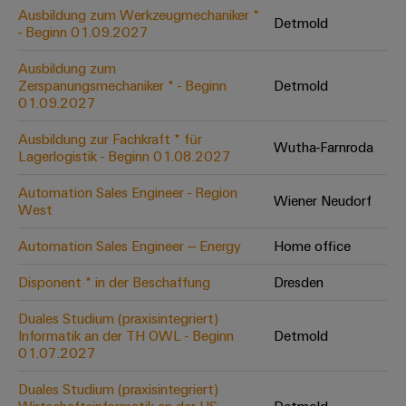
Leiterplattensteckverbinder
Schaltschrankbau
Ausbildung zum Werkzeugmechaniker *
AI
Detmold
Karriere auf
&
- Beginn 01.09.2027
dem Kindel
Schienenfahrzeuge
Remote
Leiterplattenklemmen
Unser
Moderne
Ausbildung zum
Access
neues
und
Zerspanungsmechaniker * - Beginn
Detmold
PCB
Distribution
&
digitale
01.09.2027
Center in
Connector
Lösungen
Thüringen
Cloud-
für
Ausbildung zur Fachkraft * für
Services
Wutha-Farnroda
Services
klimafreundliche
Lagerlogistik - Beginn 01.08.2027
Mobilitat
Original
Industrial
im
Automation Sales Engineer - Region
Wiener Neudorf
Equipment
Bahnverkehr
Service
West
Manufacturer
Platform
Schiffbau
Automation Sales Engineer – Energy
Home office
(OEM)
easyConnect
Umfassende
Verbindungslösungen
Disponent * in der Beschaffung
Dresden
für
die
Duales Studium (praxisintegriert)
Werkstatt
maritime
Informatik an der TH OWL - Beginn
Detmold
Industrie
&
01.07.2027
Zubehör
Wasseraufbereitung
Duales Studium (praxisintegriert)
&