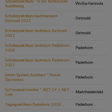
Schülerpraktikum * in der technischen
Wutha-Farnroda
Ausbildung
Umwe
Schülerpraktikum kaufmännisch
Detmold
Produ
Detmold 2027
Schne
einfa
Schülerpraktikum technisch Detmold
Detmold
REACH
2027
PCF-D
herun
Schülerpraktikum technisch Paderborn
Paderborn
2026
Schülerpraktikum technisch Paderborn
Paderborn
2027
Weidmüller
Configurator
Senior System Architect * Power
Paderborn
Electronics
Digital
Engineering
auf einem
Softwareentwickler * .NET C# / .NET
neuen Niveau
Marktheidenfeld
Core
‒ intuitiv,
unkompliziert,
schnell
Tagespraktikum Paderborn 2026
Paderborn