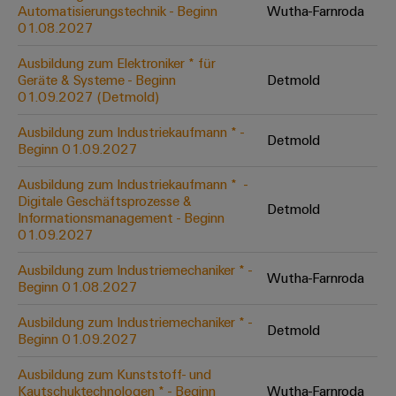
Unternehmensmeldungen
Technischer
Automatisierungstechnik - Beginn
Wutha-Farnroda
Verbindungslösungen
Systeme
Elektronikgehäuse
Support
01.08.2027
für
Offene
Fachpressemeldungen
und
Geräte
Ausbildungs-
Blitz-
Lösungen
Umweltbezogene
Ausbildung zum Elektroniker * für
Pressekontakt
Konventionelle
und
Geräte & Systeme - Beginn
Detmold
und
Produktkonformität
01.09.2027 (Detmold)
Energieerzeugung
Dezentrale
Studienplätze
Überspannungsschutz
Zukunftssicherheit
Automatisierung
Engineering
Ausbildung zum Industriekaufmann * -
für
Detmold
Unsere
PV
Daten
Beginn 01.09.2027
bewährte
Energiemanagement-
Partner
Veranstaltungen
Generatoranschlusskasten
Energieerzeugung
Lösungen
Technische
Ausbildung zum Industriekaufmann * ​ -
Digitale Geschäftsprozesse &
IIoT
Aktuelle
Maschinenbau
Feldbusverteiler
Produktkataloge
Detmold
Informationsmanagement - Beginn
IIoT
and
Termine
Lösungen
01.09.2027
&
Reparatur
für
Automation
verschiedene
Workshops
Automation
und
Ausbildung zum Industriemechaniker * -
Partner
Automatisierung
Segmente
Wutha-Farnroda
für
Beginn 01.08.2027
Software
Ersatzteile
Netzwerk
der
&
Schulklassen
Maschinen
Software
Ausbildung zum Industriemechaniker * -
Industrial
Trainings
und
Detmold
IIoT
Beginn 01.09.2027
Fabrikautomation
Analytics
und
and
Steuerungen
Webinare
Ausbildung zum Kunststoff- und
Öl
Automation
Industrial
Kautschuktechnologen * - Beginn
Wutha-Farnroda
I/O-