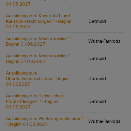
&
Solution
01.08.2027
Automation
PSIRT
Systeme
Gas
Partner
Ausbildung zum Kunststoff- und
Sicherer
finden
Stellenbörse
Industrial
Industrial
Kautschuktechnologen * - Beginn
Detmold
Betrieb
IoT
Ethernet
Digitale
01.09.2027
mit
Solution
vernetzten
Bestellmöglichkeiten
Partner
Industrial
Lösungen
Touch-
Ausbildung zum Mechatroniker * -
Wutha-Farnroda
für
-
Beginn 01.08.2027
Security
Panels
eShop
die
Systemintegratoren
Prozessindustrie
Ausbildung zum Mechatroniker * -
Industrial
Engineering-
Detmold
OCI-
Beginn 01.09.2027
Service
Photovoltaik
und
Schnittstelle
Platform
Mehr
Ausbildung zum
Visualisierungstools
Messen
Chancen in der
Ressourceneffizienz
EDI-
Oberflächenbeschichter - Beginn
Detmold
easyConnect
&
Entwicklung
durch
01.092027
Energiemessung
Schnittstelle
Spannende Aufgabe
Events
Sonnenenergie
EZA-
in unseren
und
Ausbildung zum Technischen
Entwicklungsbereic
Regler
Schaltschrankbau
Smart
Globale
Produktdesigner * - Beginn
Detmold
ALLE
01.09.2027
Lösungen
Metering
Messen
SERVICES
für
&
die
Ausbildung zum Werkzeugmechaniker *
Weidmüller
Gerätehersteller
Wutha-Farnroda
Events
Herausforderungen
- Beginn 01.08.2027
Industrial
im