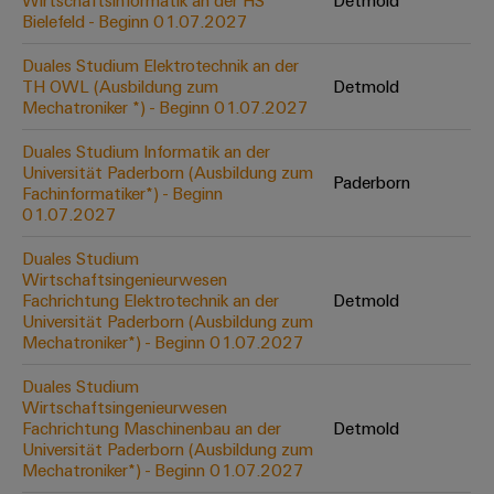
Wirtschaftsinformatik an der HS
Detmold
Werkzeuge
Bielefeld - Beginn 01.07.2027
Abwasseraufbereitung
Automaten
Lösungen
Duales Studium Elektrotechnik an der
für
TH OWL (Ausbildung zum
Detmold
die
Software
Mechatroniker *) - Beginn 01.07.2027
Wasser-
und
Markierer
Duales Studium Informatik an der
Abwasserindustrie
Universität Paderborn (Ausbildung zum
Paderborn
Industriedrucker
Fachinformatiker*) - Beginn
Wasserstoff
01.07.2027
Wasserstoff
Industrieleuchte
als
Duales Studium
Schlüsseltechnologie
Wirtschaftsingenieurwesen
Cabinet
für
Fachrichtung Elektrotechnik an der
Detmold
die
Infrastructure
Universität Paderborn (Ausbildung zum
Energiewende
Mechatroniker*) - Beginn 01.07.2027
Windenergie
Duales Studium
Assemblierungsservice
Effizienter
Wirtschaftsingenieurwesen
Betrieb
Fachrichtung Maschinenbau an der
Detmold
von
Bestückte
Universität Paderborn (Ausbildung zum
Windparks
Klemmenleisten
Mechatroniker*) - Beginn 01.07.2027