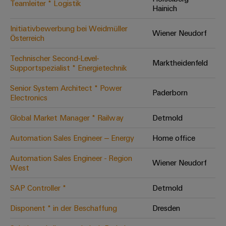
Teamleiter * Logistik
Hainich
Modifizierte
und
Initiativbewerbung bei Weidmüller
Wiener Neudorf
bestückte
Österreich
Gehäuse
Technischer Second-Level-
Marktheidenfeld
Supportspezialist * Energietechnik
Kundenspezifische
Kabelkonfektionierung
Senior System Architect * Power
Paderborn
Electronics
Global Market Manager * Railway
Detmold
Produktinnovationen
Automation Sales Engineer – Energy
Home office
Praxisnahe
Verbindungen für
Automation Sales Engineer - Region
Ihre Industrie.
Wiener Neudorf
West
Unsere Neuheiten
im Bereich
Industrial
SAP Controller *
Detmold
Connectivity.
Disponent * in der Beschaffung
Dresden