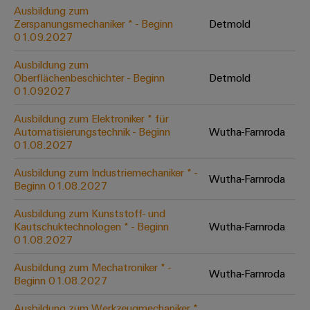
&
Solution
Automation
PSIRT
Ausbildung zum
Systeme
Gas
Partner
Zerspanungsmechaniker * - Beginn
Detmold
01.09.2027
Sicherer
finden
Stellenbörse
Industrial
Industrial
Betrieb
IoT
Ethernet
Digitale
mit
Ausbildung zum
Solution
vernetzten
Oberflächenbeschichter - Beginn
Detmold
Bestellmöglichkeiten
Partner
Industrial
Lösungen
Touch-
01.092027
für
-
Security
Panels
eShop
die
Ausbildung zum Elektroniker * für
Systemintegratoren
Prozessindustrie
Automatisierungstechnik - Beginn
Wutha-Farnroda
Industrial
Engineering-
OCI-
01.08.2027
Service
Photovoltaik
und
Schnittstelle
Platform
Mehr
Ausbildung zum Industriemechaniker * -
Visualisierungstools
Messen
Chancen in der
Wutha-Farnroda
Ressourceneffizienz
EDI-
Beginn 01.08.2027
easyConnect
&
Entwicklung
durch
Energiemessung
Schnittstelle
Spannende Aufgabe
Events
Sonnenenergie
Ausbildung zum Kunststoff- und
EZA-
in unseren
und
Kautschuktechnologen * - Beginn
Wutha-Farnroda
Entwicklungsbereic
Regler
Schaltschrankbau
Smart
Globale
01.08.2027
ALLE
Lösungen
Metering
Messen
SERVICES
für
Ausbildung zum Mechatroniker * -
Wutha-Farnroda
&
die
Beginn 01.08.2027
Weidmüller
Gerätehersteller
Events
Herausforderungen
Industrial
im
Ausbildung zum Werkzeugmechaniker *