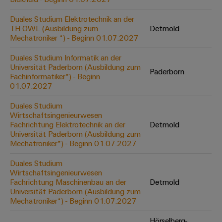
Werkzeuge
Abwasseraufbereitung
Duales Studium Elektrotechnik an der
Automaten
Lösungen
TH OWL (Ausbildung zum
Detmold
für
Mechatroniker *) - Beginn 01.07.2027
die
Software
Wasser-
Duales Studium Informatik an der
und
Markierer
Universität Paderborn (Ausbildung zum
Abwasserindustrie
Paderborn
Fachinformatiker*) - Beginn
Industriedrucker
01.07.2027
Wasserstoff
Wasserstoff
Duales Studium
Industrieleuchte
als
Wirtschaftsingenieurwesen
Schlüsseltechnologie
Fachrichtung Elektrotechnik an der
Detmold
Cabinet
für
Universität Paderborn (Ausbildung zum
die
Infrastructure
Mechatroniker*) - Beginn 01.07.2027
Energiewende
Duales Studium
Windenergie
Wirtschaftsingenieurwesen
Assemblierungsservice
Effizienter
Fachrichtung Maschinenbau an der
Detmold
Betrieb
Universität Paderborn (Ausbildung zum
von
Bestückte
Mechatroniker*) - Beginn 01.07.2027
Windparks
Klemmenleisten
Hörselberg-