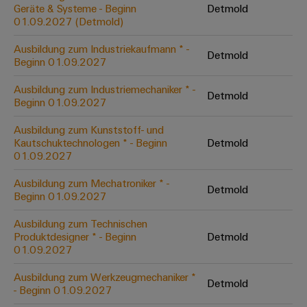
Unternehmensmeldungen
Technischer
Geräte & Systeme - Beginn
Detmold
Verbindungslösungen
Systeme
Elektronikgehäuse
Support
01.09.2027 (Detmold)
für
Offene
Fachpressemeldungen
und
Geräte
Ausbildungs-
Blitz-
Lösungen
Umweltbezogene
Ausbildung zum Industriekaufmann * -
Detmold
Pressekontakt
Konventionelle
und
Beginn 01.09.2027
und
Produktkonformität
Energieerzeugung
Dezentrale
Studienplätze
Überspannungsschutz
Ausbildung zum Industriemechaniker * -
Zukunftssicherheit
Automatisierung
Engineering
Detmold
Beginn 01.09.2027
für
Unsere
PV
Daten
bewährte
Energiemanagement-
Partner
Veranstaltungen
Ausbildung zum Kunststoff- und
Generatoranschlusskasten
Energieerzeugung
Lösungen
Technische
Kautschuktechnologen * - Beginn
Detmold
01.09.2027
IIoT
Aktuelle
Maschinenbau
Feldbusverteiler
Produktkataloge
IIoT
and
Termine
Lösungen
Ausbildung zum Mechatroniker * -
&
Reparatur
für
Detmold
Automation
Beginn 01.09.2027
verschiedene
Workshops
Automation
und
Partner
Automatisierung
Segmente
für
Ausbildung zum Technischen
Software
Ersatzteile
Netzwerk
der
&
Produktdesigner * - Beginn
Detmold
Schulklassen
Maschinen
Software
01.09.2027
Industrial
Trainings
und
IIoT
Fabrikautomation
Analytics
und
and
Steuerungen
Ausbildung zum Werkzeugmechaniker *
Detmold
Webinare
- Beginn 01.09.2027
Öl
Automation
Industrial
I/O-