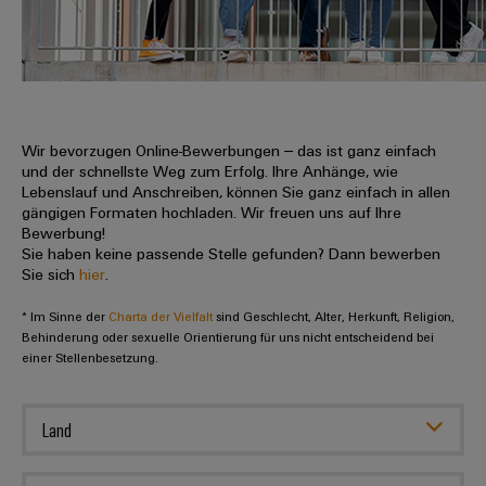
IN
Kabelkonfektionierung
zu
Offene
Leiterplattenklemmen
erlebbar
Weidmüller
Anschlusstechnologie
uns
Stellen
Vertrieb
werden.
Fast
für
Gehäusesysteme
Zahlen
DC-
Delivery
Promotionfahrzeug
Datencenter
Berufserfahrene
und
und
Microgrids
Service
Lösungen
Unternehmen
-
und
Fakten
Produkte
u-
komponenten
Wir bevorzugen Online-Bewerbungen – das ist ganz einfach
Distribution
Für
für
Unser
und der schnellste Weg zum Erfolg. Ihre Anhänge, wie
OS
Karriere
Beratung
Rechenzentren
Kabeleinführungssysteme
Studierende
Lebenslauf und Anschreiben, können Sie ganz einfach in allen
Info
Vorstand
Edge
–
und
gängigen Formaten hochladen. Wir freuen uns auf Ihre
und
effizient,
für
Computing
Bewerbung!
digitale
Werkstudententätigkeiten
Nachhaltigkeit
zuverlässig,
-
unsere
Sie haben keine passende Stelle gefunden? Dann bewerben
Planung
skalierbar
Industrial
komponenten
Sie sich
hier
.
Partner
Praktika
Weidmüller
5G
Energiespeicher
easyConnect
* Im Sinne der
Academy
Charta der Vielfalt
sind Geschlecht, Alter, Herkunft, Religion,
Anschlussleitungen,
Vertrieb
Abschlussarbeiten
Lösungen
-
Behinderung oder sexuelle Orientierung für uns nicht entscheidend bei
Single
Patchkabel
und
einer Stellenbesetzung.
People
Ihre
Großhandelssuche
Neuanfang
Produkte
Pair
und
&
für
Industrial
für
Ethernet
Kabel
Energiespeichersysteme
Culture
Service
Land
Studienabbrecher
(ESS)
SPS
Platform
News
Compliance
Energieübertragung
Offene
Systemverkabelung