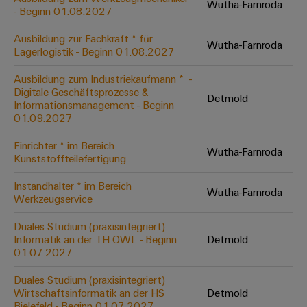
Wutha-Farnroda
Leiterplattensteckverbinder
Schaltschrankbau
- Beginn 01.08.2027
AI
Karriere auf
&
dem Kindel
Schienenfahrzeuge
Ausbildung zur Fachkraft * für
Remote
Leiterplattenklemmen
Wutha-Farnroda
Unser
Moderne
Lagerlogistik - Beginn 01.08.2027
Access
neues
und
PCB
Distribution
&
digitale
Ausbildung zum Industriekaufmann * ​ -
Center in
Connector
Lösungen
Digitale Geschäftsprozesse &
Thüringen
Cloud-
Detmold
für
Informationsmanagement - Beginn
Services
Services
klimafreundliche
01.09.2027
Mobilitat
Original
Industrial
im
Einrichter * im Bereich
Wutha-Farnroda
Equipment
Bahnverkehr
Service
Kunststoffteilefertigung
Manufacturer
Platform
Schiffbau
Instandhalter * im Bereich
(OEM)
Wutha-Farnroda
easyConnect
Umfassende
Werkzeugservice
Verbindungslösungen
für
Duales Studium (praxisintegriert)
die
Informatik an der TH OWL - Beginn
Detmold
Werkstatt
maritime
01.07.2027
Industrie
&
Duales Studium (praxisintegriert)
Zubehör
Wasseraufbereitung
Wirtschaftsinformatik an der HS
Detmold
&
Bielefeld - Beginn 01.07.2027