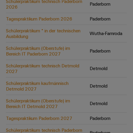
Schülerpraktikum technisch Paderborn
Paderborn
2026
Umwe
Tagespraktikum Paderborn 2026
Paderborn
Produ
Schne
Schülerpraktikum * in der technischen
Wutha-Farnroda
einfa
Ausbildung
REACH
PCF-D
Schülerpraktikum (Oberstufe) im
herun
Paderborn
Bereich IT Paderborn 2027
Schülerpraktikum technisch Detmold
Detmold
2027
Weidmüller
Schülerpraktikum kaufmännisch
Detmold
Configurator
Detmold 2027
Digital
Engineering
Schülerpraktikum (Oberstufe) im
Detmold
auf einem
Bereich IT Detmold 2027
neuen Niveau
‒ intuitiv,
Tagespraktikum Paderborn 2027
Paderborn
unkompliziert,
schnell
Schülerpraktikum technisch Paderborn
Paderborn