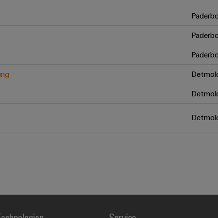
Paderbo
Paderbo
Paderbo
ung
Detmol
Detmol
Detmol
echnologien
Service