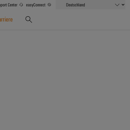
port Center
easyConnect
rriere