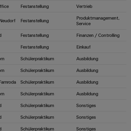
fice
Festanstellung
Vertrieb
Produktmanagement,
Neudorf
Festanstellung
Service
d
Festanstellung
Finanzen / Controlling
Festanstellung
Einkauf
rn
Schülerpraktikum
Ausbildung
rn
Schülerpraktikum
Ausbildung
arnroda
Schülerpraktikum
Ausbildung
rn
Schülerpraktikum
Ausbildung
d
Schülerpraktikum
Sonstiges
d
Schülerpraktikum
Sonstiges
d
Schülerpraktikum
Sonstiges