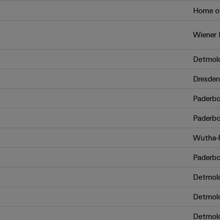
Home of
Wiener 
Detmol
Dresden
Paderbo
Paderbo
Wutha-F
Paderbo
Detmol
Detmol
Detmol