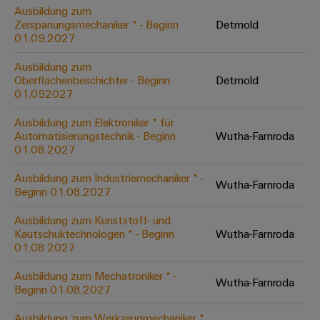
&
Solution
Automation
PSIRT
Ausbildung zum
Systeme
Gas
Partner
Zerspanungsmechaniker * - Beginn
Detmold
01.09.2027
Sicherer
finden
Stellenbörse
Industrial
Industrial
Betrieb
IoT
Ethernet
Digitale
mit
Ausbildung zum
Solution
vernetzten
Oberflächenbeschichter - Beginn
Detmold
Bestellmöglichkeiten
Partner
Industrial
Lösungen
Touch-
01.092027
für
-
Security
Panels
eShop
die
Ausbildung zum Elektroniker * für
Systemintegratoren
Prozessindustrie
Automatisierungstechnik - Beginn
Wutha-Farnroda
Industrial
Engineering-
OCI-
01.08.2027
Service
Photovoltaik
und
Schnittstelle
Platform
Mehr
Ausbildung zum Industriemechaniker * -
Visualisierungstools
Messen
Chancen in der
Wutha-Farnroda
Ressourceneffizienz
EDI-
Beginn 01.08.2027
easyConnect
&
Entwicklung
durch
Energiemessung
Schnittstelle
Spannende Aufgabe
Events
Sonnenenergie
Ausbildung zum Kunststoff- und
EZA-
in unseren
und
Kautschuktechnologen * - Beginn
Wutha-Farnroda
Entwicklungsbereic
Regler
Schaltschrankbau
Smart
Globale
01.08.2027
ALLE
Lösungen
Metering
Messen
SERVICES
für
Ausbildung zum Mechatroniker * -
Wutha-Farnroda
&
die
Beginn 01.08.2027
Weidmüller
Gerätehersteller
Events
Herausforderungen
Industrial
im
Ausbildung zum Werkzeugmechaniker *