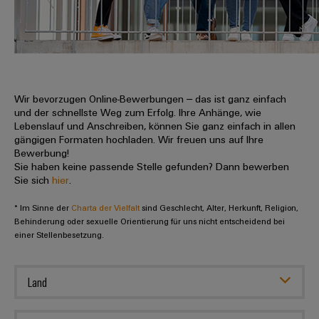
IN
Kabelkonfektionierung
zu
Offene
Leiterplattenklemmen
erlebbar
Weidmüller
Anschlusstechnologie
uns
Stellen
Vertrieb
werden.
Fast
für
Gehäusesysteme
Zahlen
DC-
Delivery
Promotionfahrzeug
Datencenter
Berufserfahrene
und
und
Microgrids
Service
Lösungen
Unternehmen
-
und
Fakten
Produkte
u-
komponenten
Wir bevorzugen Online-Bewerbungen – das ist ganz einfach
Distribution
Für
für
Unser
und der schnellste Weg zum Erfolg. Ihre Anhänge, wie
OS
Karriere
Beratung
Rechenzentren
Kabeleinführungssysteme
Studierende
Lebenslauf und Anschreiben, können Sie ganz einfach in allen
Info
Vorstand
Edge
–
und
gängigen Formaten hochladen. Wir freuen uns auf Ihre
und
effizient,
für
Computing
Bewerbung!
digitale
Werkstudententätigkeiten
Nachhaltigkeit
zuverlässig,
-
unsere
Sie haben keine passende Stelle gefunden? Dann bewerben
Planung
skalierbar
Industrial
komponenten
Sie sich
hier
.
Partner
Praktika
Weidmüller
5G
Energiespeicher
easyConnect
* Im Sinne der
Academy
Charta der Vielfalt
sind Geschlecht, Alter, Herkunft, Religion,
Anschlussleitungen,
Vertrieb
Abschlussarbeiten
Lösungen
-
Behinderung oder sexuelle Orientierung für uns nicht entscheidend bei
Single
Patchkabel
und
einer Stellenbesetzung.
People
Ihre
Großhandelssuche
Neuanfang
Produkte
Pair
und
&
für
Industrial
für
Ethernet
Kabel
Energiespeichersysteme
Culture
Service
Land
Studienabbrecher
(ESS)
SPS
Platform
News
Compliance
Energieübertragung
Offene
Systemverkabelung