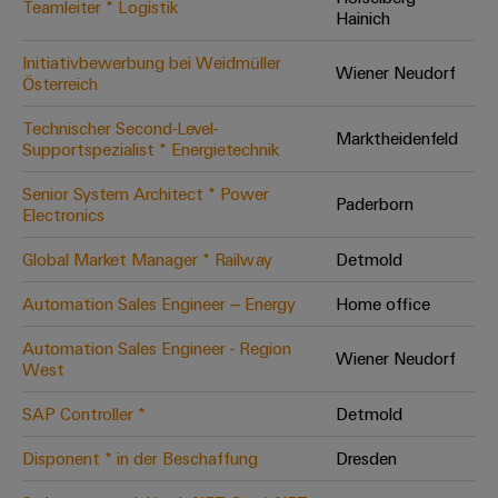
Teamleiter * Logistik
Hainich
Modifizierte
und
Initiativbewerbung bei Weidmüller
Wiener Neudorf
bestückte
Österreich
Gehäuse
Technischer Second-Level-
Marktheidenfeld
Supportspezialist * Energietechnik
Kundenspezifische
Kabelkonfektionierung
Senior System Architect * Power
Paderborn
Electronics
Global Market Manager * Railway
Detmold
Produktinnovationen
Automation Sales Engineer – Energy
Home office
Praxisnahe
Verbindungen für
Automation Sales Engineer - Region
Ihre Industrie.
Wiener Neudorf
West
Unsere Neuheiten
im Bereich
Industrial
SAP Controller *
Detmold
Connectivity.
Disponent * in der Beschaffung
Dresden