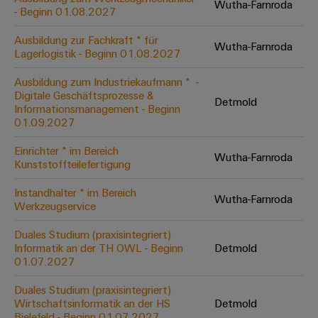
Wutha-Farnroda
Leiterplattensteckverbinder
Schaltschrankbau
- Beginn 01.08.2027
AI
Karriere auf
&
dem Kindel
Schienenfahrzeuge
Ausbildung zur Fachkraft * für
Remote
Leiterplattenklemmen
Wutha-Farnroda
Unser
Moderne
Lagerlogistik - Beginn 01.08.2027
Access
neues
und
PCB
Distribution
&
digitale
Ausbildung zum Industriekaufmann * ​ -
Center in
Connector
Lösungen
Digitale Geschäftsprozesse &
Thüringen
Cloud-
Detmold
für
Informationsmanagement - Beginn
Services
Services
klimafreundliche
01.09.2027
Mobilitat
Original
Industrial
im
Einrichter * im Bereich
Wutha-Farnroda
Equipment
Bahnverkehr
Service
Kunststoffteilefertigung
Manufacturer
Platform
Schiffbau
Instandhalter * im Bereich
(OEM)
Wutha-Farnroda
easyConnect
Umfassende
Werkzeugservice
Verbindungslösungen
für
Duales Studium (praxisintegriert)
die
Informatik an der TH OWL - Beginn
Detmold
Werkstatt
maritime
01.07.2027
Industrie
&
Duales Studium (praxisintegriert)
Zubehör
Wasseraufbereitung
Wirtschaftsinformatik an der HS
Detmold
&
Bielefeld - Beginn 01.07.2027