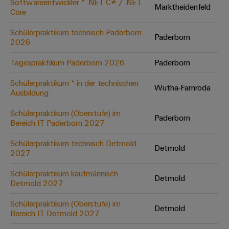
Softwareentwickler * .NET C# / .NET
Marktheidenfeld
Core
Umwe
Schülerpraktikum technisch Paderborn
Paderborn
Produ
2026
Schne
einfa
Tagespraktikum Paderborn 2026
Paderborn
REACH
PCF-D
Schülerpraktikum * in der technischen
herun
Wutha-Farnroda
Ausbildung
Schülerpraktikum (Oberstufe) im
Paderborn
Bereich IT Paderborn 2027
Weidmüller
Schülerpraktikum technisch Detmold
Detmold
Configurator
2027
Digital
Engineering
Schülerpraktikum kaufmännisch
Detmold
auf einem
Detmold 2027
neuen Niveau
‒ intuitiv,
Schülerpraktikum (Oberstufe) im
unkompliziert,
Detmold
schnell
Bereich IT Detmold 2027