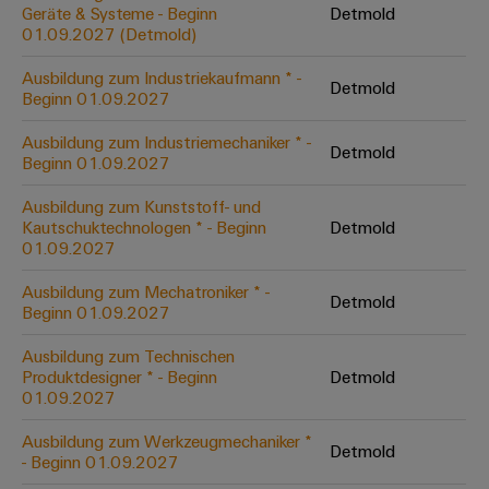
Unternehmensmeldungen
Technischer
Geräte & Systeme - Beginn
Detmold
Verbindungslösungen
Systeme
Elektronikgehäuse
Support
01.09.2027 (Detmold)
für
Offene
Fachpressemeldungen
und
Geräte
Ausbildungs-
Blitz-
Lösungen
Umweltbezogene
Ausbildung zum Industriekaufmann * -
Detmold
Pressekontakt
Konventionelle
und
Beginn 01.09.2027
und
Produktkonformität
Energieerzeugung
Dezentrale
Studienplätze
Überspannungsschutz
Ausbildung zum Industriemechaniker * -
Zukunftssicherheit
Automatisierung
Engineering
Detmold
Beginn 01.09.2027
für
Unsere
PV
Daten
bewährte
Energiemanagement-
Partner
Veranstaltungen
Ausbildung zum Kunststoff- und
Generatoranschlusskasten
Energieerzeugung
Lösungen
Technische
Kautschuktechnologen * - Beginn
Detmold
01.09.2027
IIoT
Aktuelle
Maschinenbau
Feldbusverteiler
Produktkataloge
IIoT
and
Termine
Lösungen
Ausbildung zum Mechatroniker * -
&
Reparatur
für
Detmold
Automation
Beginn 01.09.2027
verschiedene
Workshops
Automation
und
Partner
Automatisierung
Segmente
für
Ausbildung zum Technischen
Software
Ersatzteile
Netzwerk
der
&
Produktdesigner * - Beginn
Detmold
Schulklassen
Maschinen
Software
01.09.2027
Industrial
Trainings
und
IIoT
Fabrikautomation
Analytics
und
and
Steuerungen
Ausbildung zum Werkzeugmechaniker *
Detmold
Webinare
- Beginn 01.09.2027
Öl
Automation
Industrial
I/O-