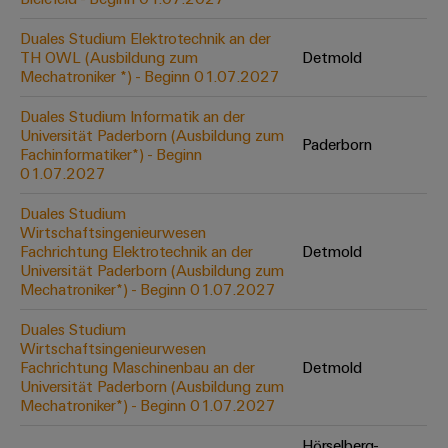
Werkzeuge
Abwasseraufbereitung
Duales Studium Elektrotechnik an der
Automaten
Lösungen
TH OWL (Ausbildung zum
Detmold
für
Mechatroniker *) - Beginn 01.07.2027
die
Software
Wasser-
Duales Studium Informatik an der
und
Markierer
Universität Paderborn (Ausbildung zum
Abwasserindustrie
Paderborn
Fachinformatiker*) - Beginn
Industriedrucker
01.07.2027
Wasserstoff
Wasserstoff
Duales Studium
Industrieleuchte
als
Wirtschaftsingenieurwesen
Schlüsseltechnologie
Fachrichtung Elektrotechnik an der
Detmold
Cabinet
für
Universität Paderborn (Ausbildung zum
die
Infrastructure
Mechatroniker*) - Beginn 01.07.2027
Energiewende
Duales Studium
Windenergie
Wirtschaftsingenieurwesen
Assemblierungsservice
Effizienter
Fachrichtung Maschinenbau an der
Detmold
Betrieb
Universität Paderborn (Ausbildung zum
von
Bestückte
Mechatroniker*) - Beginn 01.07.2027
Windparks
Klemmenleisten
Hörselberg-