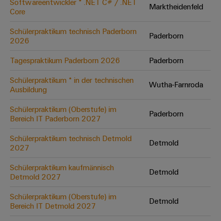
Softwareentwickler * .NET C# / .NET
Marktheidenfeld
Core
Umwe
Schülerpraktikum technisch Paderborn
Paderborn
Produ
2026
Schne
einfa
Tagespraktikum Paderborn 2026
Paderborn
REACH
PCF-D
Schülerpraktikum * in der technischen
herun
Wutha-Farnroda
Ausbildung
Schülerpraktikum (Oberstufe) im
Paderborn
Bereich IT Paderborn 2027
Weidmüller
Schülerpraktikum technisch Detmold
Detmold
Configurator
2027
Digital
Engineering
Schülerpraktikum kaufmännisch
Detmold
auf einem
Detmold 2027
neuen Niveau
‒ intuitiv,
Schülerpraktikum (Oberstufe) im
unkompliziert,
Detmold
schnell
Bereich IT Detmold 2027