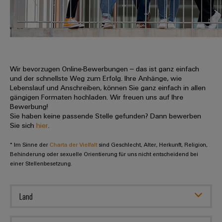
IN
Kabelkonfektionierung
zu
Offene
Leiterplattenklemmen
erlebbar
Weidmüller
Anschlusstechnologie
uns
Stellen
Vertrieb
werden.
Fast
für
Gehäusesysteme
Zahlen
DC-
Delivery
Promotionfahrzeug
Datencenter
Berufserfahrene
und
und
Microgrids
Service
Lösungen
Unternehmen
-
und
Fakten
Produkte
u-
komponenten
Wir bevorzugen Online-Bewerbungen – das ist ganz einfach
Distribution
Für
für
Unser
und der schnellste Weg zum Erfolg. Ihre Anhänge, wie
OS
Karriere
Beratung
Rechenzentren
Kabeleinführungssysteme
Studierende
Lebenslauf und Anschreiben, können Sie ganz einfach in allen
Info
Vorstand
Edge
–
und
gängigen Formaten hochladen. Wir freuen uns auf Ihre
und
effizient,
für
Computing
Bewerbung!
digitale
Werkstudententätigkeiten
Nachhaltigkeit
zuverlässig,
-
unsere
Sie haben keine passende Stelle gefunden? Dann bewerben
Planung
skalierbar
Industrial
komponenten
Sie sich
hier
.
Partner
Praktika
Weidmüller
5G
Energiespeicher
easyConnect
* Im Sinne der
Academy
Charta der Vielfalt
sind Geschlecht, Alter, Herkunft, Religion,
Anschlussleitungen,
Vertrieb
Abschlussarbeiten
Lösungen
-
Behinderung oder sexuelle Orientierung für uns nicht entscheidend bei
Single
Patchkabel
und
einer Stellenbesetzung.
People
Ihre
Großhandelssuche
Neuanfang
Produkte
Pair
und
&
für
Industrial
für
Ethernet
Kabel
Energiespeichersysteme
Culture
Service
Land
Studienabbrecher
(ESS)
SPS
Platform
News
Compliance
Energieübertragung
Offene
Systemverkabelung