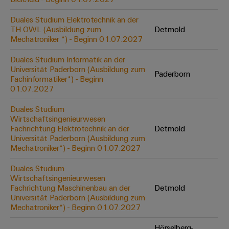
Werkzeuge
Abwasseraufbereitung
Duales Studium Elektrotechnik an der
Automaten
Lösungen
TH OWL (Ausbildung zum
Detmold
für
Mechatroniker *) - Beginn 01.07.2027
die
Software
Wasser-
Duales Studium Informatik an der
und
Markierer
Universität Paderborn (Ausbildung zum
Abwasserindustrie
Paderborn
Fachinformatiker*) - Beginn
Industriedrucker
01.07.2027
Wasserstoff
Wasserstoff
Duales Studium
Industrieleuchte
als
Wirtschaftsingenieurwesen
Schlüsseltechnologie
Fachrichtung Elektrotechnik an der
Detmold
Cabinet
für
Universität Paderborn (Ausbildung zum
die
Infrastructure
Mechatroniker*) - Beginn 01.07.2027
Energiewende
Duales Studium
Windenergie
Wirtschaftsingenieurwesen
Assemblierungsservice
Effizienter
Fachrichtung Maschinenbau an der
Detmold
Betrieb
Universität Paderborn (Ausbildung zum
von
Bestückte
Mechatroniker*) - Beginn 01.07.2027
Windparks
Klemmenleisten
Hörselberg-