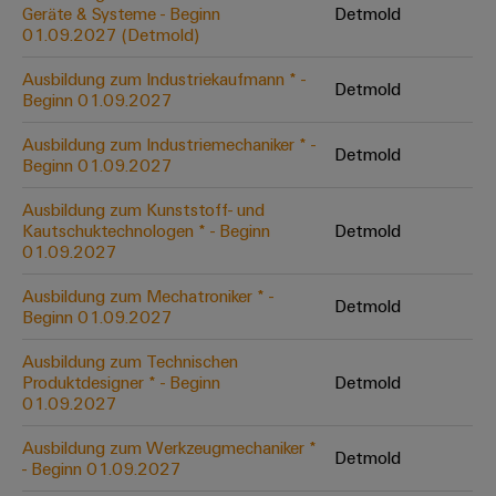
Unternehmensmeldungen
Technischer
Geräte & Systeme - Beginn
Detmold
Verbindungslösungen
Systeme
Elektronikgehäuse
Support
01.09.2027 (Detmold)
für
Offene
Fachpressemeldungen
und
Geräte
Ausbildungs-
Blitz-
Lösungen
Umweltbezogene
Ausbildung zum Industriekaufmann * -
Detmold
Pressekontakt
Konventionelle
und
Beginn 01.09.2027
und
Produktkonformität
Energieerzeugung
Dezentrale
Studienplätze
Überspannungsschutz
Ausbildung zum Industriemechaniker * -
Zukunftssicherheit
Automatisierung
Engineering
Detmold
Beginn 01.09.2027
für
Unsere
PV
Daten
bewährte
Energiemanagement-
Partner
Veranstaltungen
Ausbildung zum Kunststoff- und
Generatoranschlusskasten
Energieerzeugung
Lösungen
Technische
Kautschuktechnologen * - Beginn
Detmold
01.09.2027
IIoT
Aktuelle
Maschinenbau
Feldbusverteiler
Produktkataloge
IIoT
and
Termine
Lösungen
Ausbildung zum Mechatroniker * -
&
Reparatur
für
Detmold
Automation
Beginn 01.09.2027
verschiedene
Workshops
Automation
und
Partner
Automatisierung
Segmente
für
Ausbildung zum Technischen
Software
Ersatzteile
Netzwerk
der
&
Produktdesigner * - Beginn
Detmold
Schulklassen
Maschinen
Software
01.09.2027
Industrial
Trainings
und
IIoT
Fabrikautomation
Analytics
und
and
Steuerungen
Ausbildung zum Werkzeugmechaniker *
Detmold
Webinare
- Beginn 01.09.2027
Öl
Automation
Industrial
I/O-