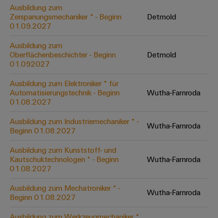
&
Solution
Automation
PSIRT
Ausbildung zum
Systeme
Gas
Partner
Zerspanungsmechaniker * - Beginn
Detmold
01.09.2027
Sicherer
finden
Stellenbörse
Industrial
Industrial
Betrieb
IoT
Ethernet
Digitale
mit
Ausbildung zum
Solution
vernetzten
Oberflächenbeschichter - Beginn
Detmold
Bestellmöglichkeiten
Partner
Industrial
Lösungen
Touch-
01.092027
für
-
Security
Panels
eShop
die
Ausbildung zum Elektroniker * für
Systemintegratoren
Prozessindustrie
Automatisierungstechnik - Beginn
Wutha-Farnroda
Industrial
Engineering-
OCI-
01.08.2027
Service
Photovoltaik
und
Schnittstelle
Platform
Mehr
Ausbildung zum Industriemechaniker * -
Visualisierungstools
Messen
Chancen in der
Wutha-Farnroda
Ressourceneffizienz
EDI-
Beginn 01.08.2027
easyConnect
&
Entwicklung
durch
Energiemessung
Schnittstelle
Spannende Aufgabe
Events
Sonnenenergie
Ausbildung zum Kunststoff- und
EZA-
in unseren
und
Kautschuktechnologen * - Beginn
Wutha-Farnroda
Entwicklungsbereic
Regler
Schaltschrankbau
Smart
Globale
01.08.2027
ALLE
Lösungen
Metering
Messen
SERVICES
für
Ausbildung zum Mechatroniker * -
Wutha-Farnroda
&
die
Beginn 01.08.2027
Weidmüller
Gerätehersteller
Events
Herausforderungen
Industrial
im
Ausbildung zum Werkzeugmechaniker *