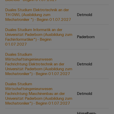
Werkzeuge
Abwasseraufbereitung
Duales Studium Elektrotechnik an der
Automaten
Lösungen
TH OWL (Ausbildung zum
Detmold
für
Mechatroniker *) - Beginn 01.07.2027
die
Software
Wasser-
Duales Studium Informatik an der
und
Markierer
Universität Paderborn (Ausbildung zum
Abwasserindustrie
Paderborn
Fachinformatiker*) - Beginn
Industriedrucker
01.07.2027
Wasserstoff
Wasserstoff
Duales Studium
Industrieleuchte
als
Wirtschaftsingenieurwesen
Schlüsseltechnologie
Fachrichtung Elektrotechnik an der
Detmold
Cabinet
für
Universität Paderborn (Ausbildung zum
die
Infrastructure
Mechatroniker*) - Beginn 01.07.2027
Energiewende
Duales Studium
Windenergie
Wirtschaftsingenieurwesen
Assemblierungsservice
Effizienter
Fachrichtung Maschinenbau an der
Detmold
Betrieb
Universität Paderborn (Ausbildung zum
von
Bestückte
Mechatroniker*) - Beginn 01.07.2027
Windparks
Klemmenleisten
Hörselberg-