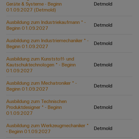
Unternehmensmeldungen
Technischer
Geräte & Systeme - Beginn
Detmold
Verbindungslösungen
Systeme
Elektronikgehäuse
Support
01.09.2027 (Detmold)
für
Offene
Fachpressemeldungen
und
Geräte
Ausbildungs-
Blitz-
Lösungen
Umweltbezogene
Ausbildung zum Industriekaufmann * -
Detmold
Pressekontakt
Konventionelle
und
Beginn 01.09.2027
und
Produktkonformität
Energieerzeugung
Dezentrale
Studienplätze
Überspannungsschutz
Ausbildung zum Industriemechaniker * -
Zukunftssicherheit
Automatisierung
Engineering
Detmold
Beginn 01.09.2027
für
Unsere
PV
Daten
bewährte
Energiemanagement-
Partner
Veranstaltungen
Ausbildung zum Kunststoff- und
Generatoranschlusskasten
Energieerzeugung
Lösungen
Technische
Kautschuktechnologen * - Beginn
Detmold
01.09.2027
IIoT
Aktuelle
Maschinenbau
Feldbusverteiler
Produktkataloge
IIoT
and
Termine
Lösungen
Ausbildung zum Mechatroniker * -
&
Reparatur
für
Detmold
Automation
Beginn 01.09.2027
verschiedene
Workshops
Automation
und
Partner
Automatisierung
Segmente
für
Ausbildung zum Technischen
Software
Ersatzteile
Netzwerk
der
&
Produktdesigner * - Beginn
Detmold
Schulklassen
Maschinen
Software
01.09.2027
Industrial
Trainings
und
IIoT
Fabrikautomation
Analytics
und
and
Steuerungen
Ausbildung zum Werkzeugmechaniker *
Detmold
Webinare
- Beginn 01.09.2027
Öl
Automation
Industrial
I/O-