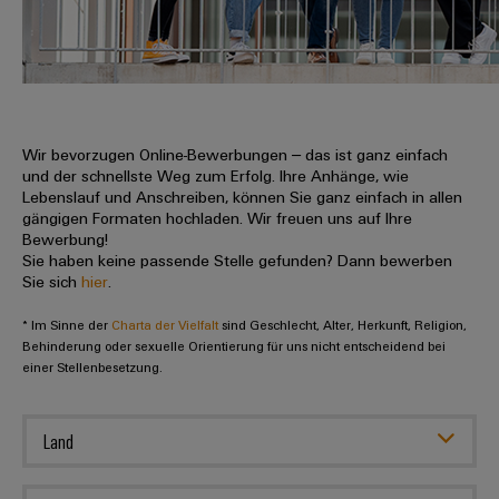
IN
Kabelkonfektionierung
zu
Offene
Leiterplattenklemmen
erlebbar
Weidmüller
Anschlusstechnologie
uns
Stellen
Vertrieb
werden.
Fast
für
Gehäusesysteme
Zahlen
DC-
Delivery
Promotionfahrzeug
Datencenter
Berufserfahrene
und
und
Microgrids
Service
Lösungen
Unternehmen
-
und
Fakten
Produkte
u-
komponenten
Wir bevorzugen Online-Bewerbungen – das ist ganz einfach
Distribution
Für
für
Unser
und der schnellste Weg zum Erfolg. Ihre Anhänge, wie
OS
Karriere
Beratung
Rechenzentren
Kabeleinführungssysteme
Studierende
Lebenslauf und Anschreiben, können Sie ganz einfach in allen
Info
Vorstand
Edge
–
und
gängigen Formaten hochladen. Wir freuen uns auf Ihre
und
effizient,
für
Computing
Bewerbung!
digitale
Werkstudententätigkeiten
Nachhaltigkeit
zuverlässig,
-
unsere
Sie haben keine passende Stelle gefunden? Dann bewerben
Planung
skalierbar
Industrial
komponenten
Sie sich
hier
.
Partner
Praktika
Weidmüller
5G
Energiespeicher
easyConnect
* Im Sinne der
Academy
Charta der Vielfalt
sind Geschlecht, Alter, Herkunft, Religion,
Anschlussleitungen,
Vertrieb
Abschlussarbeiten
Lösungen
-
Behinderung oder sexuelle Orientierung für uns nicht entscheidend bei
Single
Patchkabel
und
einer Stellenbesetzung.
People
Ihre
Großhandelssuche
Neuanfang
Produkte
Pair
und
&
für
Industrial
für
Ethernet
Kabel
Energiespeichersysteme
Culture
Service
Land
Studienabbrecher
(ESS)
SPS
Platform
News
Compliance
Energieübertragung
Offene
Systemverkabelung