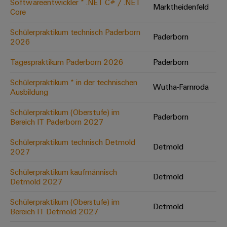
Softwareentwickler * .NET C# / .NET
Marktheidenfeld
Core
Umwe
Schülerpraktikum technisch Paderborn
Paderborn
Produ
2026
Schne
einfa
Tagespraktikum Paderborn 2026
Paderborn
REACH
PCF-D
Schülerpraktikum * in der technischen
herun
Wutha-Farnroda
Ausbildung
Schülerpraktikum (Oberstufe) im
Paderborn
Bereich IT Paderborn 2027
Weidmüller
Schülerpraktikum technisch Detmold
Detmold
Configurator
2027
Digital
Engineering
Schülerpraktikum kaufmännisch
Detmold
auf einem
Detmold 2027
neuen Niveau
‒ intuitiv,
Schülerpraktikum (Oberstufe) im
unkompliziert,
Detmold
schnell
Bereich IT Detmold 2027