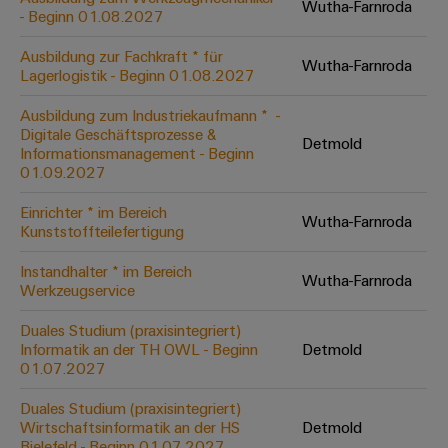
Wutha-Farnroda
Leiterplattensteckverbinder
Schaltschrankbau
- Beginn 01.08.2027
AI
Karriere auf
&
dem Kindel
Schienenfahrzeuge
Ausbildung zur Fachkraft * für
Remote
Leiterplattenklemmen
Wutha-Farnroda
Unser
Moderne
Lagerlogistik - Beginn 01.08.2027
Access
neues
und
PCB
Distribution
&
digitale
Ausbildung zum Industriekaufmann * ​ -
Center in
Connector
Lösungen
Digitale Geschäftsprozesse &
Thüringen
Cloud-
Detmold
für
Informationsmanagement - Beginn
Services
Services
klimafreundliche
01.09.2027
Mobilitat
Original
Industrial
im
Einrichter * im Bereich
Wutha-Farnroda
Equipment
Bahnverkehr
Service
Kunststoffteilefertigung
Manufacturer
Platform
Schiffbau
Instandhalter * im Bereich
(OEM)
Wutha-Farnroda
easyConnect
Umfassende
Werkzeugservice
Verbindungslösungen
für
Duales Studium (praxisintegriert)
die
Informatik an der TH OWL - Beginn
Detmold
Werkstatt
maritime
01.07.2027
Industrie
&
Duales Studium (praxisintegriert)
Zubehör
Wasseraufbereitung
Wirtschaftsinformatik an der HS
Detmold
&
Bielefeld - Beginn 01.07.2027