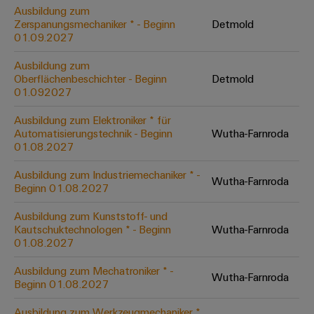
&
Solution
Automation
PSIRT
Ausbildung zum
Systeme
Gas
Partner
Zerspanungsmechaniker * - Beginn
Detmold
01.09.2027
Sicherer
finden
Stellenbörse
Industrial
Industrial
Betrieb
IoT
Ethernet
Digitale
mit
Ausbildung zum
Solution
vernetzten
Oberflächenbeschichter - Beginn
Detmold
Bestellmöglichkeiten
Partner
Industrial
Lösungen
Touch-
01.092027
für
-
Security
Panels
eShop
die
Ausbildung zum Elektroniker * für
Systemintegratoren
Prozessindustrie
Automatisierungstechnik - Beginn
Wutha-Farnroda
Industrial
Engineering-
OCI-
01.08.2027
Service
Photovoltaik
und
Schnittstelle
Platform
Mehr
Ausbildung zum Industriemechaniker * -
Visualisierungstools
Messen
Chancen in der
Wutha-Farnroda
Ressourceneffizienz
EDI-
Beginn 01.08.2027
easyConnect
&
Entwicklung
durch
Energiemessung
Schnittstelle
Spannende Aufgabe
Events
Sonnenenergie
Ausbildung zum Kunststoff- und
EZA-
in unseren
und
Kautschuktechnologen * - Beginn
Wutha-Farnroda
Entwicklungsbereic
Regler
Schaltschrankbau
Smart
Globale
01.08.2027
ALLE
Lösungen
Metering
Messen
SERVICES
für
Ausbildung zum Mechatroniker * -
Wutha-Farnroda
&
die
Beginn 01.08.2027
Weidmüller
Gerätehersteller
Events
Herausforderungen
Industrial
im
Ausbildung zum Werkzeugmechaniker *