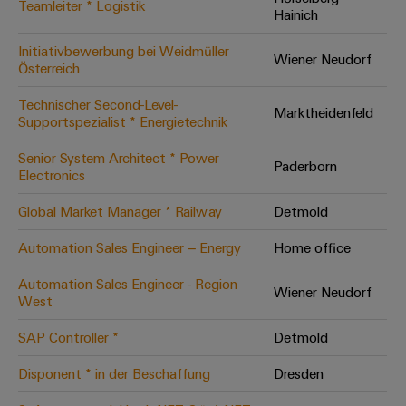
Teamleiter * Logistik
Hainich
Modifizierte
und
Initiativbewerbung bei Weidmüller
Wiener Neudorf
bestückte
Österreich
Gehäuse
Technischer Second-Level-
Marktheidenfeld
Supportspezialist * Energietechnik
Kundenspezifische
Kabelkonfektionierung
Senior System Architect * Power
Paderborn
Electronics
Global Market Manager * Railway
Detmold
Produktinnovationen
Automation Sales Engineer – Energy
Home office
Praxisnahe
Verbindungen für
Automation Sales Engineer - Region
Ihre Industrie.
Wiener Neudorf
West
Unsere Neuheiten
im Bereich
Industrial
SAP Controller *
Detmold
Connectivity.
Disponent * in der Beschaffung
Dresden